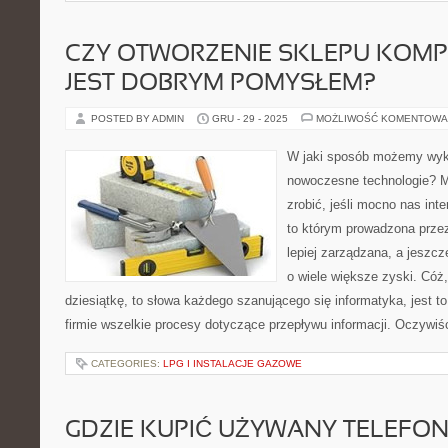
CZY OTWORZENIE SKLEPU KOM
JEST DOBRYM POMYSŁEM?
POSTED BY ADMIN
GRU - 29 - 2025
MOŻLIWOŚĆ KOMENTOWA
W jaki sposób możemy wyk
nowoczesne technologie? M
zrobić, jeśli mocno nas inte
to którym prowadzona przez
lepiej zarządzana, a jeszc
o wiele większe zyski. Cóż
dziesiątkę, to słowa każdego szanującego się informatyka, jest t
firmie wszelkie procesy dotyczące przepływu informacji. Oczywi
CATEGORIES:
LPG I INSTALACJE GAZOWE
GDZIE KUPIĆ UŻYWANY TELEFON