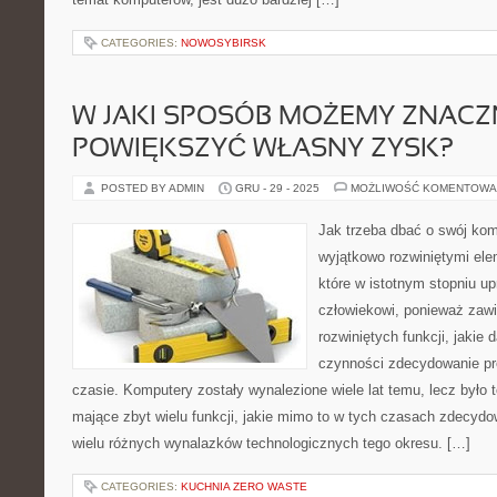
CATEGORIES:
NOWOSYBIRSK
W JAKI SPOSÓB MOŻEMY ZNACZ
POWIĘKSZYĆ WŁASNY ZYSK?
POSTED BY ADMIN
GRU - 29 - 2025
MOŻLIWOŚĆ KOMENTOWA
Jak trzeba dbać o swój ko
wyjątkowo rozwiniętymi el
które w istotnym stopniu u
człowiekowi, ponieważ zawi
rozwiniętych funkcji, jaki
czynności zdecydowanie pr
czasie. Komputery zostały wynalezione wiele lat temu, lecz było t
mające zbyt wielu funkcji, jakie mimo to w tych czasach zdecydo
wielu różnych wynalazków technologicznych tego okresu. […]
CATEGORIES:
KUCHNIA ZERO WASTE