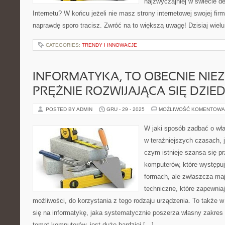
najzwyczajniej w świecie d
Internetu? W końcu jeżeli nie masz strony internetowej swojej fir
naprawdę sporo tracisz. Zwróć na to większą uwagę! Dzisiaj wiel
CATEGORIES:
TRENDY I INNOWACJE
INFORMATYKA, TO OBECNIE NIE
PRĘŻNIE ROZWIJAJĄCA SIĘ DZIE
POSTED BY ADMIN
GRU - 29 - 2025
MOŻLIWOŚĆ KOMENTOWA
W jaki sposób zadbać o wł
w teraźniejszych czasach, j
czym istnieje szansa się p
komputerów, które występuj
formach, ale zwłaszcza ma
techniczne, które zapewnia
możliwości, do korzystania z tego rodzaju urządzenia. To także w
się na informatykę, jaka systematycznie poszerza własny zakres 
temat komputerów, jest dużo bardziej […]