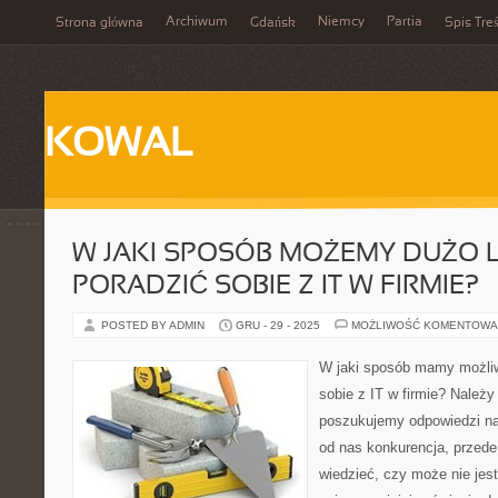
Archiwum
Niemcy
Partia
Strona główna
Gdańsk
Spis Treś
KOWAL
W JAKI SPOSÓB MOŻEMY DUŻO L
PORADZIĆ SOBIE Z IT W FIRMIE?
POSTED BY ADMIN
GRU - 29 - 2025
MOŻLIWOŚĆ KOMENTOWA
W jaki sposób mamy możliwo
sobie z IT w firmie? Należy
poszukujemy odpowiedzi na
od nas konkurencja, przed
wiedzieć, czy może nie jes