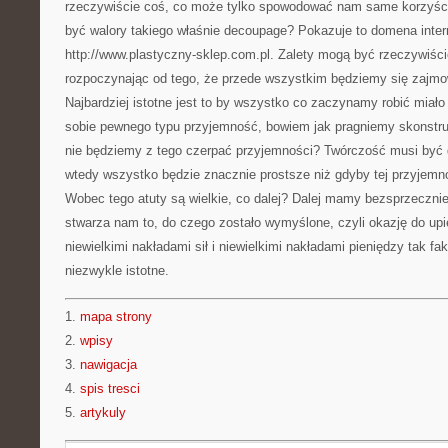
rzeczywiście coś, co może tylko spowodować nam same korzyści
być walory takiego właśnie decoupage? Pokazuje to domena inte
http://www.plastyczny-sklep.com.pl. Zalety mogą być rzeczywiści
rozpoczynając od tego, że przede wszystkim będziemy się zajmo
Najbardziej istotne jest to by wszystko co zaczynamy robić miało
sobie pewnego typu przyjemność, bowiem jak pragniemy skonstru
nie będziemy z tego czerpać przyjemności? Twórczość musi być 
wtedy wszystko będzie znacznie prostsze niż gdyby tej przyjemno
Wobec tego atuty są wielkie, co dalej? Dalej mamy bezsprzecznie
stwarza nam to, do czego zostało wymyślone, czyli okazję do up
niewielkimi nakładami sił i niewielkimi nakładami pieniędzy tak fak
niezwykle istotne.
1.
mapa strony
2.
wpisy
3.
nawigacja
4.
spis tresci
5.
artykuly