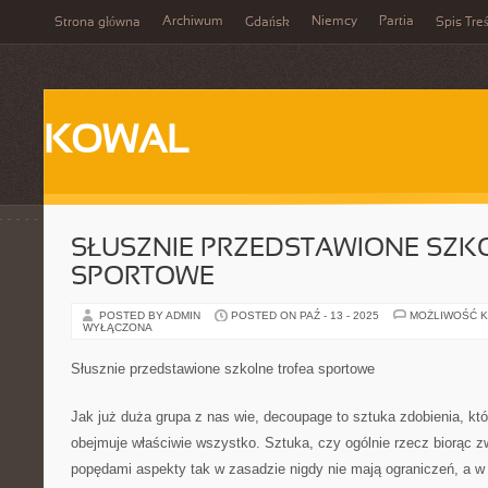
Archiwum
Niemcy
Partia
Strona główna
Gdańsk
Spis Treś
KOWAL
SŁUSZNIE PRZEDSTAWIONE SZK
SPORTOWE
POSTED BY ADMIN
POSTED ON PAŹ - 13 - 2025
MOŻLIWOŚĆ 
WYŁĄCZONA
Słusznie przedstawione szkolne trofea sportowe
Jak już duża grupa z nas wie, decoupage to sztuka zdobienia, któ
obejmuje właściwie wszystko. Sztuka, czy ogólnie rzecz biorąc 
popędami aspekty tak w zasadzie nigdy nie mają ograniczeń, a w 