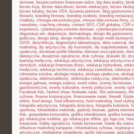
domowe
,
bezpieczeństwo finansowe rodzin
,
big data analizy
,
biod
biznes Azja
,
biznes data-driven
,
biznes edukacyjny
,
biznes ekolo
biznes lokalny
,
biznes USA
,
biżuteria premium
,
blog gastronomic
literacki
,
branding firmowy
,
branding osobisty
,
branding restauracji
chatboty
,
chirurgia rekonstrukcyjna
,
chmura obliczeniowa firmy
,
c
zawodowy
,
coaching zdrowia
,
content SEO
,
CSR globalny
,
CSR st
experience
,
cyberbezpieczeństwo domowe
,
cyberbezpieczeństwo
degustacja win
,
degustacje
,
dermatologia
,
design dla gastronomii
graficzny
,
design lamp
,
design meblarski
,
design mebli biurowych
UI/UX
,
dezynfekcja
,
diagnostyka laboratoryjna
,
dieta zwierząt
,
di
marketing
,
diy artystyczne
,
diy kosmetyki
,
diy majsterkowanie
,
di
społeczny
,
docelowe profile klientów
,
domowe oszczędzanie
,
dom
dietetyczne
,
doradztwo ogrodnicze
,
druk cyfrowy
,
drukarki 3d
,
drz
learning medyczny
,
edukacja artystyczna
,
edukacja artystyczna d
dorosłych
,
edukacja finansowa dzieci
,
edukacja hybrydowa
,
eduka
medyczna
,
edukacja techniczna
,
edukacja zawodowa
,
edukacja z
zdrowotna szkolna
,
ekologia miejska
,
ekologia społeczna
,
ekolog
społeczna
,
elektromobilność
,
elektronika medyczna
,
elektronika 
energia jądrowa
,
energia solarna
,
event video
,
eventy biznesowe
,
gastronomiczne
,
eventy kulturalne
,
eventy polityczne
,
eventy spo
Facebook Ads
,
fashion show
,
festiwale nauki
,
film animowany
,
fi
cyfrowe
,
finanse korporacyjne
,
finansowanie nauki
,
firewall
,
fizjot
online
,
food design
,
food influencerzy
,
food marketing
,
food stylin
fotografia artystyczna
,
fotografia dziecięca
,
fotografia kulinarna
,
f
sportowa
,
fotowoltaika materiały
,
gadżety biurowe
,
galeria interne
Ads
,
gospodarka komunalna
,
grafika interaktywna
,
grafika kompu
gry edukacyjne mobilne
,
gry edukacyjne offline
,
gry logiczne
,
han
kreatywne
,
hobby ogrodnicze
,
hotele biznesowe
,
hotele dla zwierz
influencer marketing kampanie
,
infrastruktura cyfrowa
,
inspiracje 
artystyczne
,
inteligentne oświetlenie
,
jachty luksusowe
,
jastrzębi