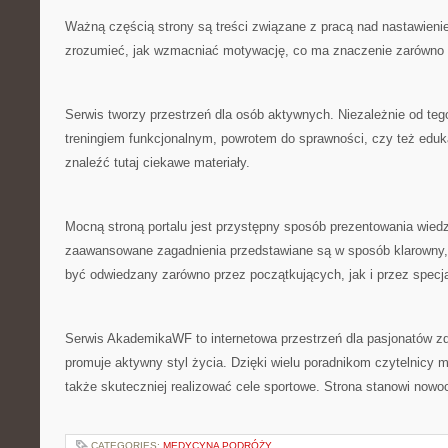
Ważną częścią strony są treści związane z pracą nad nastawieni
zrozumieć, jak wzmacniać motywację, co ma znaczenie zarówno 
Serwis tworzy przestrzeń dla osób aktywnych. Niezależnie od tego
treningiem funkcjonalnym, powrotem do sprawności, czy też edu
znaleźć tutaj ciekawe materiały.
Mocną stroną portalu jest przystępny sposób prezentowania wiedz
zaawansowane zagadnienia przedstawiane są w sposób klarowny,
być odwiedzany zarówno przez początkujących, jak i przez specja
Serwis AkademikaWF to internetowa przestrzeń dla pasjonatów zd
promuje aktywny styl życia. Dzięki wielu poradnikom czytelnicy 
także skuteczniej realizować cele sportowe. Strona stanowi nowo
CATEGORIES:
MEDYCYNA PODRÓŻY