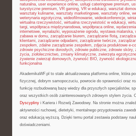
naturalna
,
user experience online
,
usługi cateringowe premium
,
us
turystyczne premium
,
VR gaming
,
VR w edukacji
,
warsztat domo
warsztaty kulinarne
,
warsztaty marketingowe
,
warsztaty online
,
w
weterynaria egzotyczna
,
wideofilmowanie
,
wideokonferencje
,
wini
wirtualna rzeczywistość
,
wirtualna rzeczywistość w edukacji
,
wirt
targi
,
współpraca międzynarodowa
,
współpraca online
,
wydarzenia
internetowe
,
wynalazki
,
wyposażenie ogrodu
,
wystawa malarska
,
zabawa w domu
,
zarządzanie biurem
,
zarządzanie flotą
,
zarządza
klientami
,
zarządzanie odpadami
,
zarządzanie twórcze
,
zarządzan
zespołem
,
zdalne zarządzanie zespołem
,
zdjęcia produktowe e-
zdrowie psychiczne dorosłych
,
zdrowie publiczne
,
zdrowie skóry
,
życia
,
ziołolecznictwo
,
zmiany klimatyczne
,
zwierzęta egzotyczn
żywienie zwierząt domowych
,
żywność BIO
,
żywność ekologiczna
funkcjonalna
AkademikaWF.pl to stale aktualizowana platforma online, która po
fizycznej, dobrym samopoczuciu, powrocie do sprawności oraz ro
funkcję rozbudowaną bazę wiedzy dla przyszłych specjalistów, s
oraz wszystkich osób zainteresowanych zdrowym stylem życia. C
Dyscypliny
i Kariera i Rozwój Zawodowy. Na stronie można znaleź
aktywności ruchowej, dietetyki, mentalnego przygotowania zawodni
oraz edukacją wyższą. Dzięki temu portal zestawia podstawy nau
doświadczeniami.