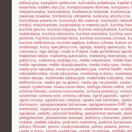
edukacyjne
,
kampanie społeczne
,
kancelaria podatkowa
,
kapitał 
know-how
,
kodeks etyczny
,
kompostowanie domowe
,
komputery 
interpersonalna
,
komunikatory
,
konferencje hotelowe
,
konferencje 
naukowe żywienie
,
konferencje zdrowotne
,
konkursy artystyczne
konsultacje prawnicze
,
kosmetyki dla zwierząt
,
kosmetyki natural
kredyty mieszkaniowe
,
kryptowaluty w inwestycjach
,
kuchnia fra
kuchnia grecka
,
kuchnia indyjska
,
kuchnia meksykańska
,
kuchni
molekularna
,
kuchnia niemiecka
,
kuchnia orientalna
,
kuchnia sez
jesienna
,
kuchnia sezonowa letnia
,
kuchnia sezonowa zimowa
,
ku
kuchnia wielkanocna
,
kuchnia wigilijna
,
kultura cyfrowa
,
kultura on
osobistego
,
kursy specjalistyczne
,
laptopy
,
leasing operacyjny
,
li
commerce
,
logo design
,
made in Poland
,
mała architektura ogrod
malarstwo olejne
,
marketing automation
,
marketing internetowy
,
m
polityczny
,
marketing strategiczny
,
meble industrialne
,
meble kla
meble ogrodowe
,
meble skandynawskie
,
media tradycyjne
,
medyc
medycyna naturalna
,
medycyna prewencyjna
,
mental health
,
ment
mikroelektronika
,
moda luksusowa
,
monitoring w domu
,
monitoro
motion design
,
multimedia edukacyjne
,
multimedia kulturalne
,
mul
elektroniczna
,
nauka gry na gitarze
,
nauka gry na pianinie
,
nauka 
nawyki żywieniowe
,
nowoczesne biuro
,
obsługa klienta online
,
oc
ochrona klimatu
,
ochrona konsumenta
,
ochrona powietrza
,
ochron
systemów
,
ochrona wód
,
ochrona zdrowia
,
ogród japoński
,
ogród 
ogród zimowy
,
ogrodnictwo miejskie
,
opieka nad seniorami
,
opiek
domowymi
,
oprogramowanie biznesowe
,
oprogramowanie ERP
,
op
konferencji
,
organizacje humanitarne
,
oświetlenie domowe
,
ozdob
ogrodowe
,
patenty
,
personal branding
,
piekarnictwo domowe
,
piel
pielęgniarstwo
,
piwowarstwo domowe
,
platformy chmurowe
,
platf
mobilne
,
podatki lokalne
,
podcasts marketing
,
podróże biznesowe
pokazy filmowe
,
pomoc międzynarodowa
,
pomoc prawna
,
pomoc 
ciepła w domu
,
porady podatkowe
,
porady rozwojowe
,
portfolio ar