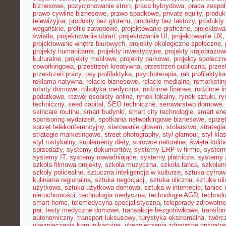
biznesowe
,
pozycjonowanie stron
,
praca hybrydowa
,
praca zespoł
prawo cywilne biznesowe
,
prawo spadkowe
,
private equity
,
produk
telewizyjna
,
produkty bez glutenu
,
produkty bez laktozy
,
produkty 
wegańskie
,
profile zawodowe
,
projektowanie graficzne
,
projektowa
światła
,
projektowanie ubrań
,
projektowanie UI
,
projektowanie UX
projektowanie wnętrz biurowych
,
projekty ekologiczne społeczne
,
projekty humanitarne
,
projekty inwestycyjne
,
projekty krajobrazow
kulturalne
,
projekty meblowe
,
projekty parkowe
,
projekty społecz
coworkingowa
,
przestrzeń kreatywna
,
przestrzeń publiczna
,
przes
przestrzeń pracy
,
psy profilaktyka
,
psychoterapia
,
rak profilaktyka
reklama natywna
,
relacje biznesowe
,
relacje medialne
,
remarketin
roboty domowe
,
robotyka medyczna
,
rodzinne finanse
,
rodzinne i
podatkowe
,
rozwój osobisty online
,
rynek lokalny
,
rynek sztuki
,
ry
techniczny
,
seed capital
,
SEO techniczne
,
serowarstwo domowe
,
skincare routine
,
smart budynki
,
smart city technologie
,
smart ene
sponsoring wydarzeń
,
spotkania networkingowe biznesowe
,
sprzę
sprzęt telekonferencyjny
,
sterowanie głosem
,
stolarstwo
,
strategi
strategie marketingowe
,
street photography
,
styl glamour
,
styl kla
styl rustykalny
,
suplementy diety
,
surowce naturalne
,
święta kulin
sprzedaży
,
systemy dokumentów
,
systemy ERP w firmie
,
system
systemy IT
,
systemy nawadniające
,
systemy płatnicze
,
systemy 
szkoła filmowa projekty
,
szkoła muzyczna
,
szkoła tańca
,
szkoleni
szkoły policealne
,
sztuczna inteligencja w kulturze
,
sztuka cyfrow
kulinarna regionalna
,
sztuka negocjacji
,
sztuka uliczna
,
sztuka ul
użytkowa
,
sztuka użytkowa domowa
,
sztuka w internecie
,
taniec
nieruchomości
,
technologia medyczna
,
technologie AGD
,
technol
smart home
,
telemedycyna specjalistyczna
,
teleporady zdrowotne
par
,
testy medyczne domowe
,
transakcje bezgotówkowe
,
transfo
autonomiczny
,
transport luksusowy
,
turystyka ekstremalna
,
twórc
ubezpieczenia komunikacyjne
,
ubezpieczenia zdrowotne prywatn