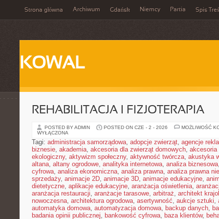
Archiwum
Niemcy
Partia
Strona główna
Gdańsk
Spis Treś
KOWAL
REHABILITACJA I FIZJOTERAPIA
POSTED BY ADMIN
POSTED ON CZE - 2 - 2026
MOŻLIWOŚĆ K
WYŁĄCZONA
Tagi:
administracja samorządowa
,
adopcje zwierząt
,
agencje rek
biznesie
,
akademia
,
akcesoria dla zwierząt domowych
,
akcesoria
ekologiczny
,
aktywizm społeczny
,
aktywność twórcza
,
akustyka 
altana
,
altany ogrodowe
,
analityka internetowa
,
analiza biznesowa
cyfrowa
,
analiza ekonomiczna
,
analiza prawna
,
analiza prawna ni
sprzedaży
,
animacje 2D
,
animacje 3D
,
animacje edukacyjne
,
anim
dietetyczne
,
aplikacje edukacyjne
,
aranżacja oświetlenia
,
aranżacj
aranżacja restauracji
,
aranżacje tarasowe
,
arbitraż
,
architekt kraj
nowoczesna
,
architektura ogrodowa
,
asertywność
,
aukcje sztuki
,
automatyka domowa
,
automatyzacja domowa
,
backup danych
,
ba
badania opinii publicznej
,
bankowość cyfrowa
,
baza klientów
,
beha