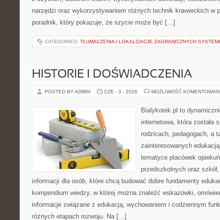
narzędzi oraz wykorzystywaniem różnych technik krawieckich w p
poradnik, który pokazuje, że szycie może być […]
CATEGORIES:
TŁUMACZENIA I LOKALIZACJE ZAGRANICZNYCH SYSTE
HISTORIE I DOŚWIADCZENIA
POSTED BY ADMIN
CZE - 3 - 2026
MOŻLIWOŚĆ KOMENTOWAN
Bialykotek.pl to dynamiczni
internetowa, która została 
rodzicach, pedagogach, a 
zainteresowanych edukacją 
tematyce placówek opieku
przedszkolnych oraz szkół,
informacji dla osób, które chcą budować dobre fundamenty eduka
kompendium wiedzy, w której można znaleźć wskazówki, omówieni
informacje związane z edukacją, wychowaniem i codziennym fun
różnych etapach rozwoju. Na […]