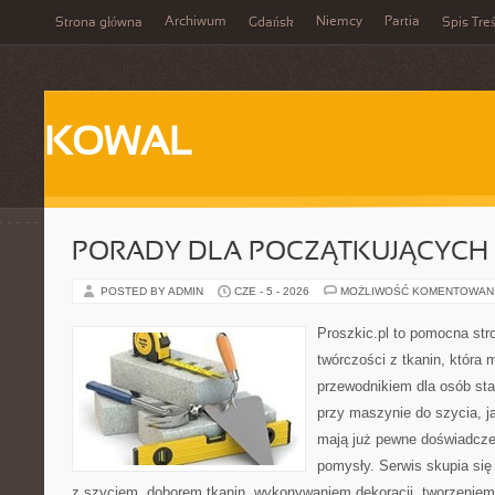
Archiwum
Niemcy
Partia
Strona główna
Gdańsk
Spis Treś
KOWAL
PORADY DLA POCZĄTKUJĄCYCH 
POSTED BY ADMIN
CZE - 5 - 2026
MOŻLIWOŚĆ KOMENTOWAN
Proszkic.pl to pomocna str
twórczości z tkanin, która 
przewodnikiem dla osób sta
przy maszynie do szycia, ja
mają już pewne doświadcze
pomysły. Serwis skupia się
z szyciem, doborem tkanin, wykonywaniem dekoracji, tworzenie