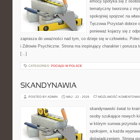
emocji spotyka się z osobis
tematyczny tworzona z myś
spokojniej spojrzeć na wła
Tęczowa Przystań dobrze od
ponieważ kojarzy się z odp
zaprasza do uważności nad tym, co dzieje się w człowieku. Pole
i Zdrowie Psychiczne. Strona ma inspirujący charakter i porusza
[…]
CATEGORIES:
POCIĄGI W POLSCE
SKANDYNAWIA
POSTED BY ADMIN
MAJ - 22 - 2026
MOŻLIWOŚĆ KOMENTOWA
skandynawski świat to krai
osoby szukające nowych kie
w którym surowa przyroda 
spokojem, a każda wypraw
doświadczeniem. Strona poś