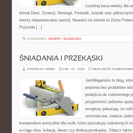
czytelną bazą wiedzy dla o
klimat Danii, Szwecji, Norwegii, Finlandii, Islandii oraz północnyc
tworzy niepowtarzalny nastrój. Nowości na stronie to Zorza Polarn
Przyroda […]
CATEGORIES:
DESERY I SŁODKOŚCI
ŚNIADANIA I PRZEKĄSKI
POSTED BY ADMIN
KWI - 23 - 2026
MOŻLIWOŚĆ KOMENTOWA
JemWegańsko to blog, które 
jedzenia bez produktów od
podejścia do codziennego je
przyjemność jedzenia spotyk
receptury pokazują, że roś
urozmaicona, świeża i jedn
kompendium pomysłów dla osób, które poszukują codziennych roz
w ciągu dnia, kolację, deser czy drobną przekąskę. Zobacz także