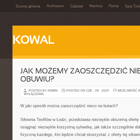
Archiwum
Niemcy
Partia
Strona główna
Gdańsk
Spis Treś
KOWAL
JAK MOŻEMY ZAOSZCZĘDZIĆ NI
OBUWIU?
POSTED BY ADMIN
POSTED ON CZE - 29 - 2025
MOŻLIWOŚĆ 
WYŁĄCZONA
W jaki sposób można zaoszczędzić nieco na butach?
Siłownia Teofilów w Łodzi, przedstawia niezwykle obszerną ofertę 
osiągnąć niezwykle korzystną sylwetkę, jak także szczególnie do
fizyczną każdego, kto będzie chciał skorzystać z oferty tej siłowni