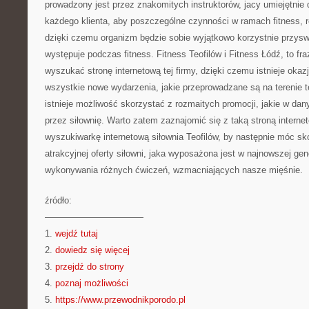
prowadzony jest przez znakomitych instruktorów, jacy umiejętnie 
każdego klienta, aby poszczególne czynności w ramach fitness, 
dzięki czemu organizm będzie sobie wyjątkowo korzystnie przyswa
występuje podczas fitness. Fitness Teofilów i Fitness Łódź, to fraz
wyszukać stronę internetową tej firmy, dzięki czemu istnieje oka
wszystkie nowe wydarzenia, jakie przeprowadzane są na terenie te
istnieje możliwość skorzystać z rozmaitych promocji, jakie w d
przez siłownię. Warto zatem zaznajomić się z taką stroną interne
wyszukiwarkę internetową siłownia Teofilów, by następnie móc sk
atrakcyjnej oferty siłowni, jaka wyposażona jest w najnowszej gen
wykonywania różnych ćwiczeń, wzmacniających nasze mięśnie.
źródło:
———————————
1.
wejdź tutaj
2.
dowiedz się więcej
3.
przejdź do strony
4.
poznaj możliwości
5.
https://www.przewodnikporodo.pl