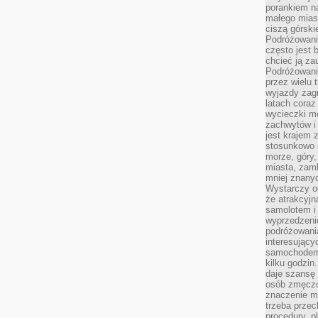
porankiem n
małego mias
ciszą górsk
Podróżowani
często jest 
chcieć ją z
Podróżowanie
przez wielu 
wyjazdy zag
latach coraz
wycieczki mo
zachwytów i
jest krajem
stosunkowo n
morze, góry, 
miasta, zamk
mniej znanyc
Wystarczy od
że atrakcyj
samolotem i
wyprzedzeni
podróżowania
interesując
samochodem,
kilku godzin
daje szansę
osób zmęczo
znaczenie ma
trzeba prze
procedury, p