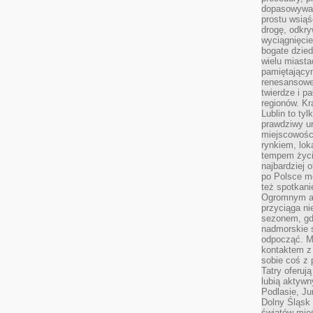
dopasowywać
prostu wsiąś
drogę, odkry
wyciągnięcie
bogate dzied
wielu miast
pamiętający
renesansowe
twierdze i pa
regionów. K
Lublin to tyl
prawdziwy ur
miejscowośc
rynkiem, lok
tempem życia
najbardziej 
po Polsce m
też spotkani
Ogromnym at
przyciąga ni
sezonem, gdy
nadmorskie 
odpocząć. M
kontaktem z
sobie coś z 
Tatry oferuj
lubią aktyw
Podlasie, J
Dolny Śląsk 
światów mieś