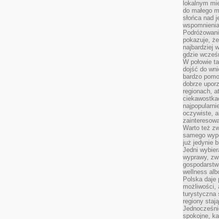
lokalnym mi
do małego 
słońca nad j
wspomnienia 
Podróżowani
pokazuje, ż
najbardziej 
gdzie wcześn
W połowie tak
dojść do wn
bardzo pomoc
dobrze upo
regionach, a
ciekawostka
najpopularni
oczywiste, a
zainteresowa
Warto też z
samego wypo
już jedynie 
Jedni wybier
wyprawy, zw
gospodarstw
wellness al
Polska daje
możliwości, a
turystyczna 
regiony staj
Jednocześni
spokojne, k