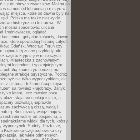
 się do obcych zwyczajów. Można po
ć w samochód lub pociąg i ruszyć w
wając miejsca, które od dawna były na
 ręki. Polska ma także niezwykle
zictwo historyczne i kulturowe. W
ach można spacerować ulicami
mi średniowiecze, oglądać
 kamienice, gotyckie kościoły, dawne
łace, które opowiadają historię całych
raków, Gdańsk, Wrocław, Toruń czy
ko najbardziej znane przykłady, ale
ok często kryje się w mniejszych
iach. Miasteczka z zachowanym
alnymi legendami i spokojniejszym
 potrafią zauroczyć bardziej niż
oblegane atrakcje turystyczne. Podróż
oże być nie tylko wypoczynkiem, ale
em z historią i tożsamością miejsc.
utem są również krajobrazy. Bałtyk
e tylko latem, lecz również poza
 plaże stają się spokojniejsze, a
spacery pozwalają naprawdę
azury zachwycają ciszą, wodą i
 naturą. Bieszczady wciąż mają w
przestrzeni wolnej od pośpiechu, a
ą spektakularne widoki dla tych, którzy
ny wypoczynek. Sudety, Roztocze,
ura Krakowsko-Częstochowska czy
pokazują, jak wiele odmiennych
ci się w jednym kraju. W Polsce