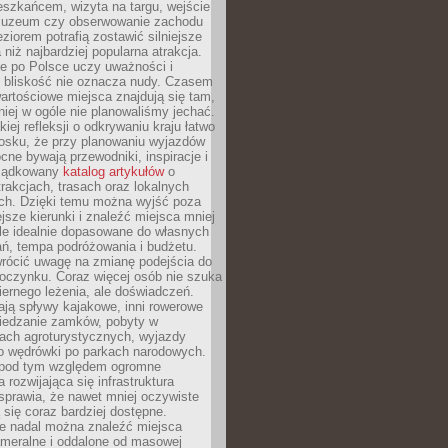
eszkańcem, wizyta na targu, wejście
muzeum czy obserwowanie zachodu
eziorem potrafią zostawić silniejsze
niż najbardziej popularna atrakcja.
e po Polsce uczy uważności i
e bliskość nie oznacza nudy. Czasem
wartościowe miejsca znajdują się tam,
iej w ogóle nie planowaliśmy jechać.
iej refleksji o odkrywaniu kraju łatwo
iosku, że przy planowaniu wyjazdów
ne bywają przewodniki, inspiracje i
rządkowany
katalog artykułów
o
trakcjach, trasach oraz lokalnych
ch. Dzięki temu można wyjść poza
ejsze kierunki i znaleźć miejsca mniej
le idealnie dopasowane do własnych
ń, tempa podróżowania i budżetu.
wrócić uwagę na zmianę podejścia do
czynku. Coraz więcej osób nie szuka
biernego leżenia, ale doświadczeń.
ają spływy kajakowe, inni rowerowe
iedzanie zamków, pobyty w
ach agroturystycznych, wyjazdy
bo wędrówki po parkach narodowych.
 pod tym względem ogromne
 rozwijająca się infrastruktura
sprawia, że nawet mniej oczywiste
ą się coraz bardziej dostępne.
e nadal można znaleźć miejsca
ameralne i oddalone od masowej