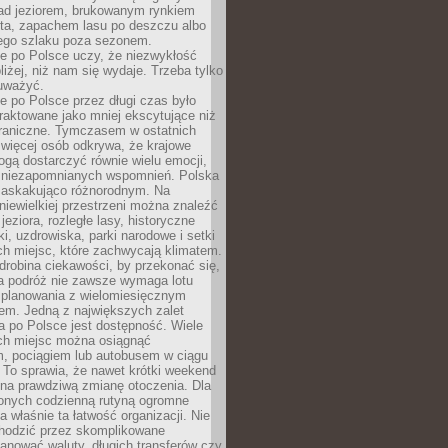
ad jeziorem, brukowanym rynkiem
ta, zapachem lasu po deszczu albo
iego szlaku poza sezonem.
e po Polsce uczy, że niezwykłość
bliżej, niż nam się wydaje. Trzeba tylko
auważyć.
 po Polsce przez długi czas było
traktowane jako mniej ekscytujące niż
raniczne. Tymczasem w ostatnich
 więcej osób odkrywa, że krajowe
gą dostarczyć równie wielu emocji,
 niezapomnianych wspomnień. Polska
 zaskakująco różnorodnym. Na
iewielkiej przestrzeni można znaleźć
jeziora, rozległe lasy, historyczne
i, uzdrowiska, parki narodowe i setki
h miejsc, które zachwycają klimatem.
robina ciekawości, by przekonać się,
na podróż nie zawsze wymaga lotu
 planowania z wielomiesięcznym
em. Jedną z największych zalet
 po Polsce jest dostępność. Wiele
ych miejsc można osiągnąć
 pociągiem lub autobusem w ciągu
. To sprawia, że nawet krótki weekend
 na prawdziwą zmianę otoczenia. Dla
nych codzienną rutyną ogromne
 właśnie ta łatwość organizacji. Nie
chodzić przez skomplikowane
lanować waluty, długich transferów czy