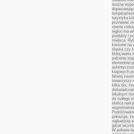
można wypoc
dopasowując
temperament
turystyka ku
poznawać reg
równie cieka
region ma wł
produkty i po
miejsca. Ryb
kresowe na 
śląska czy 
którą warto 
jedzenie sta
elementów p
autentyczno
krajowych po
łatwiej zauw
towarzyszy 
kilka dni, m
doświadczać
lokalnym mi
do małego 
słońca nad j
wspomnienia 
Podróżowani
pokazuje, ż
najbardziej 
gdzie wcześn
W połowie tak