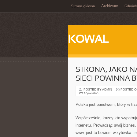
Archiwum
Strona główna
Gdańsk
KOWAL
STRONA, JAKO 
SIECI POWINNA 
POSTED BY ADMIN
POSTED ON
WYŁĄCZONA
Polska jest państwem, który w tr
Współcześnie, każdy kto wypatruje
internetu. Prowadząc swój biznes, 
www, jest to bowiem wizytówka fir