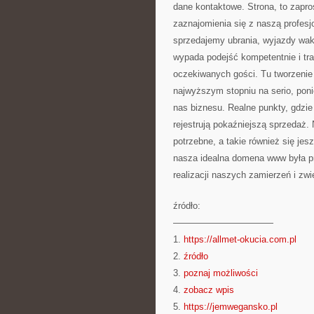
dane kontaktowe. Strona, to zapro
zaznajomienia się z naszą profesjon
sprzedajemy ubrania, wyjazdy wak
wypada podejść kompetentnie i tra
oczekiwanych gości. Tu tworzenie 
najwyższym stopniu na serio, pon
nas biznesu. Realne punkty, gdzie
rejestrują pokaźniejszą sprzedaż. 
potrzebne, a takie również się jes
nasza idealna domena www była pr
realizacji naszych zamierzeń i zw
źródło:
———————————
1.
https://allmet-okucia.com.pl
2.
źródło
3.
poznaj możliwości
4.
zobacz wpis
5.
https://jemwegansko.pl