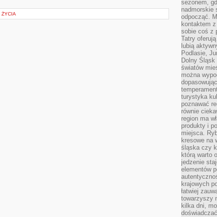
sezonem, gdy
nadmorskie 
 ŻYCIA
odpocząć. M
kontaktem z
sobie coś z 
Tatry oferuj
lubią aktyw
Podlasie, J
Dolny Śląsk 
światów mieś
można wypoc
dopasowując
temperament
turystyka ku
poznawać reg
równie cieka
region ma wł
produkty i po
miejsca. Ryb
kresowe na 
śląska czy 
którą warto 
jedzenie sta
elementów p
autentyczno
krajowych po
łatwiej zauw
towarzyszy 
kilka dni, m
doświadczać