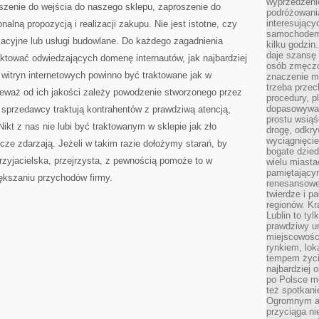
wyprzedzeni
szenie do wejścia do naszego sklepu, zaproszenie do
podróżowania
interesując
alną propozycją i realizacji zakupu. Nie jest istotne, czy
samochodem,
acyjne lub usługi budowlane. Do każdego zagadnienia
kilku godzin
daje szansę
ktować odwiedzających domenę internautów, jak najbardziej
osób zmęczo
witryn internetowych powinno być traktowane jak w
znaczenie ma
trzeba prze
ieważ od ich jakości zależy powodzenie stworzonego przez
procedury, p
dopasowywać
 sprzedawcy traktują kontrahentów z prawdziwą atencją,
prostu wsiąś
Nikt z nas nie lubi być traktowanym w sklepie jak zło
drogę, odkry
wyciągnięcie
zcze zdarzają. Jeżeli w takim razie dołożymy starań, by
bogate dzied
zyjacielska, przejrzysta, z pewnością pomoże to w
wielu miast
pamiętający
iększaniu przychodów firmy.
renesansowe
twierdze i pa
regionów. K
Lublin to tyl
prawdziwy ur
miejscowośc
rynkiem, lok
tempem życia
najbardziej 
po Polsce m
też spotkani
Ogromnym at
przyciąga ni