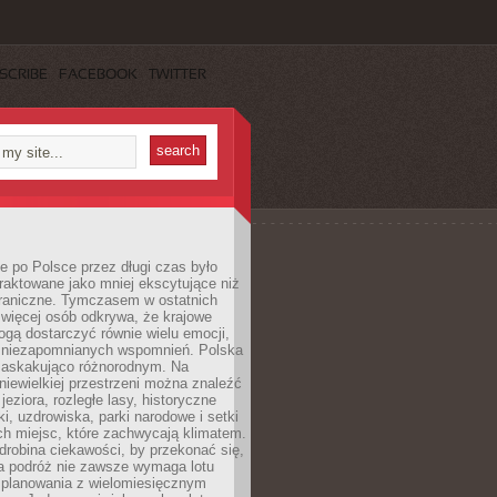
SCRIBE
FACEBOOK
TWITTER
 po Polsce przez długi czas było
traktowane jako mniej ekscytujące niż
raniczne. Tymczasem w ostatnich
 więcej osób odkrywa, że krajowe
gą dostarczyć równie wielu emocji,
 niezapomnianych wspomnień. Polska
 zaskakująco różnorodnym. Na
iewielkiej przestrzeni można znaleźć
jeziora, rozległe lasy, historyczne
i, uzdrowiska, parki narodowe i setki
h miejsc, które zachwycają klimatem.
robina ciekawości, by przekonać się,
na podróż nie zawsze wymaga lotu
 planowania z wielomiesięcznym