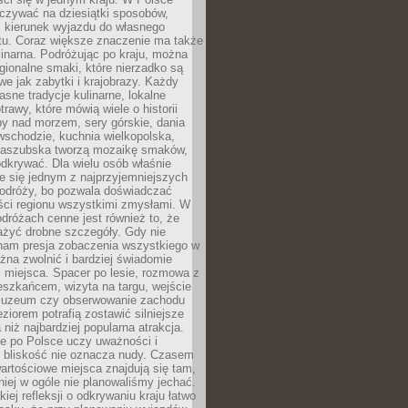
zywać na dziesiątki sposobów,
 kierunek wyjazdu do własnego
u. Coraz większe znaczenie ma także
linarna. Podróżując po kraju, można
ionalne smaki, które nierzadko są
we jak zabytki i krajobrazy. Każdy
asne tradycje kulinarne, lokalne
trawy, które mówią wiele o historii
y nad morzem, sery górskie, dania
wschodzie, kuchnia wielkopolska,
kaszubska tworzą mozaikę smaków,
odkrywać. Dla wielu osób właśnie
je się jednym z najprzyjemniejszych
odróży, bo pozwala doświadczać
ści regionu wszystkimi zmysłami. W
dróżach cenne jest również to, że
ażyć drobne szczegóły. Gdy nie
nam presja zobaczenia wszystkiego w
ożna zwolnić i bardziej świadomie
 miejsca. Spacer po lesie, rozmowa z
eszkańcem, wizyta na targu, wejście
muzeum czy obserwowanie zachodu
eziorem potrafią zostawić silniejsze
niż najbardziej popularna atrakcja.
e po Polsce uczy uważności i
e bliskość nie oznacza nudy. Czasem
wartościowe miejsca znajdują się tam,
iej w ogóle nie planowaliśmy jechać.
iej refleksji o odkrywaniu kraju łatwo