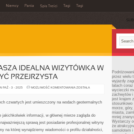
Niemcy
Partia
Tagi
Tagi
Spis Treści
SUB
NASZA IDEALNA WIZYTÓWKA W
Podróżowanie
BYĆ PRZEJRZYSTA
przez wielu 
wyjazdy zag
latach coraz
STRONA,
 PAŹ - 3 - 2025
MOŻLIWOŚĆ KOMENTOWANIA
ZOSTAŁA
wycieczki mo
JAKO
NASZA
zachwytów i
IDEALNA
jest krajem
WIZYTÓWKA
zech czwartych jest umieszczony na wodach geotermalnych
stosunkowo n
W
SIECI
morze, góry, 
POWINNA
miasta, zamk
BYĆ
 jakichkolwiek informacji, w głównej mierze zagląda do
mniej znanyc
PRZEJRZYSTA
Wystarczy od
najważniejszą sprawą jest posiadanie profesjonalnej witryny
że atrakcyj
my na której wynajdziemy wiadomości o profilu działalności,
samolotem i