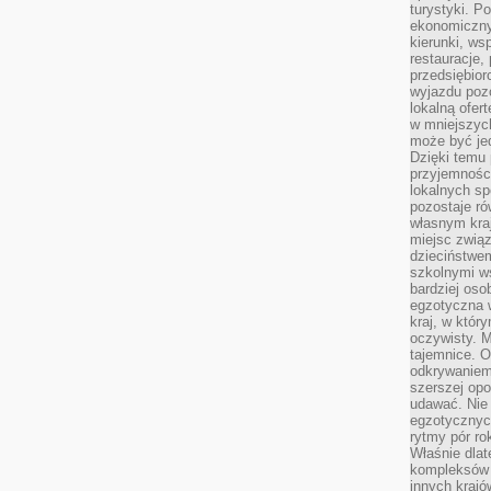
turystyki. 
ekonomiczny
kierunki, ws
restauracje,
przedsiębio
wyjazdu pozo
lokalną ofer
w mniejszyc
może być je
Dzięki temu 
przyjemności
lokalnych sp
pozostaje r
własnym kra
miejsc związ
dzieciństwe
szkolnymi w
bardziej oso
egzotyczna 
kraj, w któr
oczywisty. M
tajemnice. 
odkrywaniem
szerszej opo
udawać. Nie 
egzotycznyc
rytmy pór rok
Właśnie dlat
kompleksów 
innych kraj