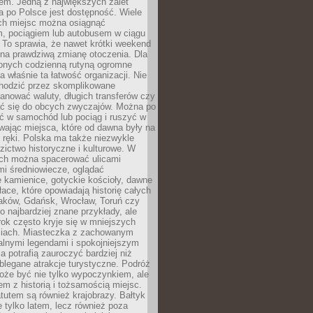
em. Jedną z największych zalet
 po Polsce jest dostępność. Wiele
ych miejsc można osiągnąć
 pociągiem lub autobusem w ciągu
. To sprawia, że nawet krótki weekend
 na prawdziwą zmianę otoczenia. Dla
nych codzienną rutyną ogromne
 właśnie ta łatwość organizacji. Nie
chodzić przez skomplikowane
lanować waluty, długich transferów czy
 się do obcych zwyczajów. Można po
ć w samochód lub pociąg i ruszyć w
wając miejsca, które od dawna były na
 ręki. Polska ma także niezwykle
zictwo historyczne i kulturowe. W
ach można spacerować ulicami
mi średniowiecze, oglądać
 kamienice, gotyckie kościoły, dawne
łace, które opowiadają historię całych
raków, Gdańsk, Wrocław, Toruń czy
ko najbardziej znane przykłady, ale
ok często kryje się w mniejszych
iach. Miasteczka z zachowanym
alnymi legendami i spokojniejszym
 potrafią zauroczyć bardziej niż
oblegane atrakcje turystyczne. Podróż
oże być nie tylko wypoczynkiem, ale
em z historią i tożsamością miejsc.
utem są również krajobrazy. Bałtyk
e tylko latem, lecz również poza