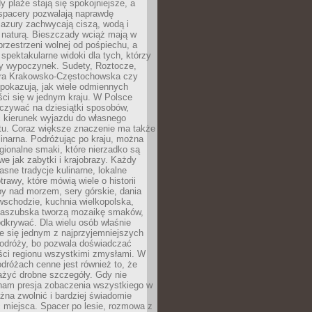
 plaże stają się spokojniejsze, a
spacery pozwalają naprawdę
azury zachwycają ciszą, wodą i
 naturą. Bieszczady wciąż mają w
przestrzeni wolnej od pośpiechu, a
ą spektakularne widoki dla tych, którzy
ny wypoczynek. Sudety, Roztocze,
ura Krakowsko-Częstochowska czy
pokazują, jak wiele odmiennych
ci się w jednym kraju. W Polsce
zywać na dziesiątki sposobów,
 kierunek wyjazdu do własnego
u. Coraz większe znaczenie ma także
linarna. Podróżując po kraju, można
ionalne smaki, które nierzadko są
we jak zabytki i krajobrazy. Każdy
asne tradycje kulinarne, lokalne
trawy, które mówią wiele o historii
y nad morzem, sery górskie, dania
wschodzie, kuchnia wielkopolska,
kaszubska tworzą mozaikę smaków,
odkrywać. Dla wielu osób właśnie
je się jednym z najprzyjemniejszych
odróży, bo pozwala doświadczać
ści regionu wszystkimi zmysłami. W
dróżach cenne jest również to, że
ażyć drobne szczegóły. Gdy nie
nam presja zobaczenia wszystkiego w
ożna zwolnić i bardziej świadomie
 miejsca. Spacer po lesie, rozmowa z