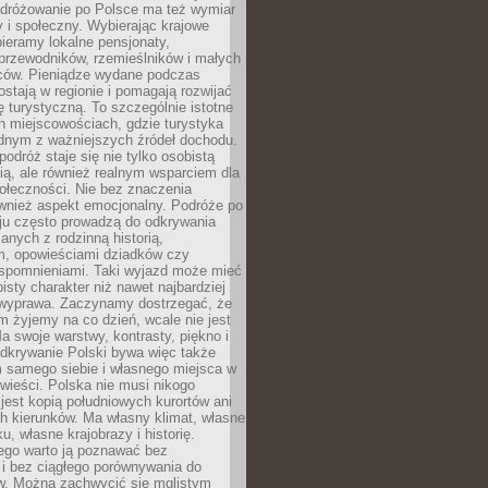
Podróżowanie po Polsce ma też wymiar
 i społeczny. Wybierając krajowe
pieramy lokalne pensjonaty,
 przewodników, rzemieślników i małych
rców. Pieniądze wydane podczas
stają w regionie i pomagają rozwijać
tę turystyczną. To szczególnie istotne
h miejscowościach, gdzie turystyka
dnym z ważniejszych źródeł dochodu.
podróż staje się nie tylko osobistą
ą, ale również realnym wsparciem dla
ołeczności. Nie bez znaczenia
ównież aspekt emocjonalny. Podróże po
ju często prowadzą do odkrywania
anych z rodzinną historią,
m, opowieściami dziadków czy
spomnieniami. Taki wyjazd może mieć
bisty charakter niż nawet najbardziej
wyprawa. Zaczynamy dostrzegać, że
ym żyjemy na co dzień, wcale nie jest
a swoje warstwy, kontrasty, piękno i
Odkrywanie Polski bywa więc także
 samego siebie i własnego miejsca w
wieści. Polska nie musi nikogo
jest kopią południowych kurortów ani
h kierunków. Ma własny klimat, własne
u, własne krajobrazy i historię.
ego warto ją poznawać bez
i bez ciągłego porównywania do
ów. Można zachwycić się mglistym