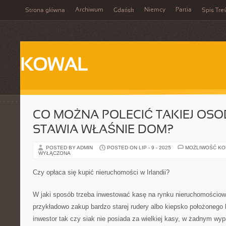
Archiwum
Niemcy
Partia
Strona główna
Gdańsk
Spis Treś
KOWAL
CO MOŻNA POLECIĆ TAKIEJ OSOB
STAWIA WŁAŚNIE DOM?
POSTED BY ADMIN
POSTED ON LIP - 9 - 2025
MOŻLIWOŚĆ K
WYŁĄCZONA
Czy opłaca się kupić nieruchomości w Irlandii?
W jaki sposób trzeba inwestować kasę na rynku nieruchomościo
przykładowo zakup bardzo starej rudery albo kiepsko położonego 
inwestor tak czy siak nie posiada za wielkiej kasy, w żadnym wy