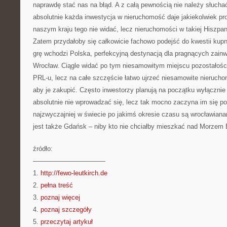
naprawdę stać nas na błąd. A z całą pewnością nie należy słucha
absolutnie każda inwestycja w nieruchomość daje jakiekolwiek pro
naszym kraju tego nie widać, lecz nieruchomości w takiej Hiszpani
Zatem przydałoby się całkowicie fachowo podejść do kwestii kup
grę wchodzi Polska, perfekcyjną destynacją dla pragnących zain
Wrocław. Ciągle widać po tym niesamowitym miejscu pozostałości 
PRL-u, lecz na całe szczęście łatwo ujrzeć niesamowite nieruchom
aby je zakupić. Często inwestorzy planują na początku wyłącznie
absolutnie nie wprowadzać się, lecz tak mocno zaczyna im się p
najzwyczajniej w świecie po jakimś okresie czasu są wrocławian
jest także Gdańsk – niby kto nie chciałby mieszkać nad Morzem
źródło:
———————————
1.
http://fewo-leutkirch.de
2.
pełna treść
3.
poznaj więcej
4.
poznaj szczegóły
5.
przeczytaj artykuł