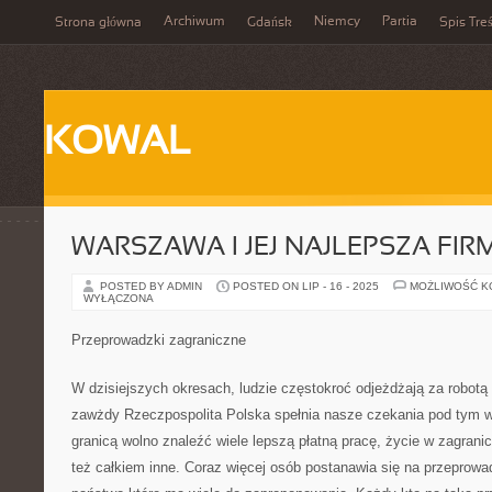
Archiwum
Niemcy
Partia
Strona główna
Gdańsk
Spis Treś
KOWAL
WARSZAWA I JEJ NAJLEPSZA FIR
POSTED BY ADMIN
POSTED ON LIP - 16 - 2025
MOŻLIWOŚĆ 
WYŁĄCZONA
Przeprowadzki zagraniczne
W dzisiejszych okresach, ludzie częstokroć odjeżdżają za robotą 
zawżdy Rzeczpospolita Polska spełnia nasze czekania pod tym w
granicą wolno znaleźć wiele lepszą płatną pracę, życie w zagrani
też całkiem inne. Coraz więcej osób postanawia się na przeprowa