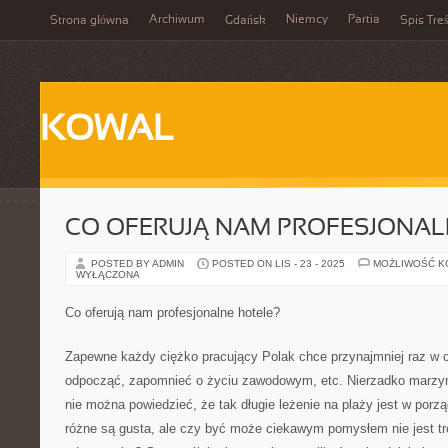
Archiwum
Niemcy
Partia
Strona główna
Gdańsk
Spis Treś
KOWAL
CO OFERUJĄ NAM PROFESJONAL
POSTED BY ADMIN
POSTED ON LIS - 23 - 2025
MOŻLIWOŚĆ 
WYŁĄCZONA
Co oferują nam profesjonalne hotele?
Zapewne każdy ciężko pracujący Polak chce przynajmniej raz w c
odpocząć, zapomnieć o życiu zawodowym, etc. Nierzadko marzym
nie można powiedzieć, że tak długie leżenie na plaży jest w por
różne są gusta, ale czy być może ciekawym pomysłem nie jest tr