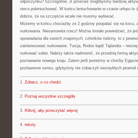
odpoczynku? Szczególnie, iż przecież moglibyśmy bardziej akty
nieco poleniuchować. W końcu leniuchowanie w czasie urlopu to 
dobrze, że na szczęście wcale nie musimy wybierać.
Możemy w końcu chociażby ze 2 godziny poopalać się na kocu, 
nurkowania. Niesamowita rzecz! Można śmiało powiedzieć, że jeś
opowiadania dla swoich znajomych, członków rodziny, to z pewno
zainteresować nurkowanie. Turcja, Rodos bądź Tajlandia – niezw
nurkować sobie. Należy także nadmienić, że przednią formą akty
poznawanie nowego kraju. Zatem jeśli jesteśmy w choćby Egipcie
pozbawione sensu, gdybyśmy nie zobaczyli niezwykłych piramid a
1.
Zobacz, o co chodzi
2.
Poznaj wszystkie szczegóły
3.
Kliknij, aby przeczytać więcej
4.
teksty