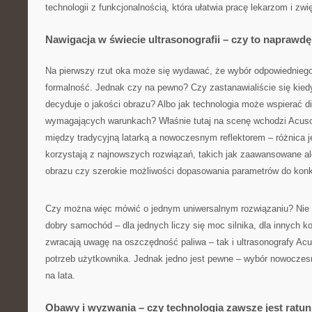
technologii z funkcjonalnością, która ułatwia pracę lekarzom i zw
Nawigacja w świecie ultrasonografii – czy to naprawd
Na pierwszy rzut oka może się wydawać, że wybór odpowiednieg
formalność. Jednak czy na pewno? Czy zastanawialiście się kied
decyduje o jakości obrazu? Albo jak technologia może wspierać d
wymagających warunkach? Właśnie tutaj na scenę wchodzi Acuso
między tradycyjną latarką a nowoczesnym reflektorem – różnica j
korzystają z najnowszych rozwiązań, takich jak zaawansowane a
obrazu czy szerokie możliwości dopasowania parametrów do konkr
Czy można więc mówić o jednym uniwersalnym rozwiązaniu? Nie 
dobry samochód – dla jednych liczy się moc silnika, dla innych ko
zwracają uwagę na oszczędność paliwa – tak i ultrasonografy Ac
potrzeb użytkownika. Jednak jedno jest pewne – wybór nowoczesn
na lata.
Obawy i wyzwania – czy technologia zawsze jest ratu