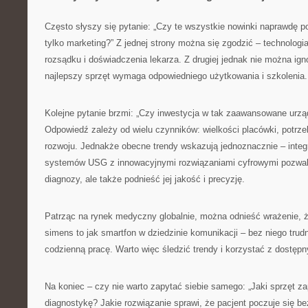
Często słyszy się pytanie: „Czy te wszystkie nowinki naprawdę p
tylko marketing?” Z jednej strony można się zgodzić – technologi
rozsądku i doświadczenia lekarza. Z drugiej jednak nie można ign
najlepszy sprzęt wymaga odpowiedniego użytkowania i szkolenia.
Kolejne pytanie brzmi: „Czy inwestycja w tak zaawansowane urząd
Odpowiedź zależy od wielu czynników: wielkości placówki, potrz
rozwoju. Jednakże obecne trendy wskazują jednoznacznie – inte
systemów USG z innowacyjnymi rozwiązaniami cyfrowymi pozwala
diagnozy, ale także podnieść jej jakość i precyzję.
Patrząc na rynek medyczny globalnie, można odnieść wrażenie, ż
simens to jak smartfon w dziedzinie komunikacji – bez niego trud
codzienną pracę. Warto więc śledzić trendy i korzystać z dostęp
Na koniec – czy nie warto zapytać siebie samego: „Jaki sprzęt z
diagnostykę? Jakie rozwiązanie sprawi, że pacjent poczuje się b