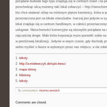
pożądane budowle tego typu znajdują się w centrach miast i na 
przechodząc ulicą możemy taki lokal zobaczyć – http://nieruchom
kto chce otwierać sklep na minionym piętrze kamienicy, która w p
przeznaczona jest na lokale mieszkalne. Inaczej jest jedynie w sy
lokal znajduje się w centrum handlowym, w całości przeznaczony
usługowe. Nieruchomości komercyjne są niezwykle pożądane na 
najczęściej drogie. Mało która korporacja może pozwolić sobie na
w prestiżowej lokalizacji. Jedynie w owym czasie, gdy dochody pr
wolno myśleć o biurze w wybranym przez nas miejscu, a nie zde
1.
teksty
2.
http://a-mielewczyk.de/spis-tresci
3.
mapa strony
4.
felietony
5.
teksty
CATEGORIES:
TROPIKI MARZEŃ
Comments are closed.