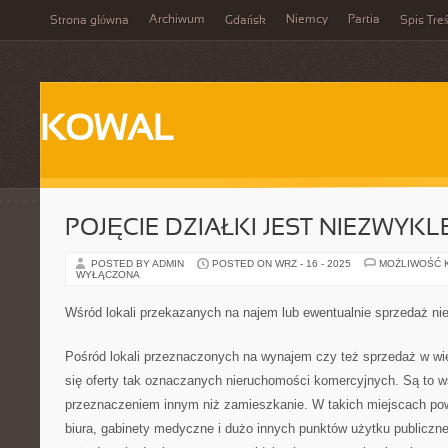
Archiwum
Niemcy
Partia
Strona główna
Gdańsk
Spis Treś
KOWAL
POJĘCIE DZIAŁKI JEST NIEZWYK
POSTED BY ADMIN
POSTED ON WRZ - 16 - 2025
MOŻLIWOŚĆ 
WYŁĄCZONA
Wśród lokali przekazanych na najem lub ewentualnie sprzedaż nie
Pośród lokali przeznaczonych na wynajem czy też sprzedaż w wi
się oferty tak oznaczanych nieruchomości komercyjnych. Są to ws
przeznaczeniem innym niż zamieszkanie. W takich miejscach pows
biura, gabinety medyczne i dużo innych punktów użytku publicz