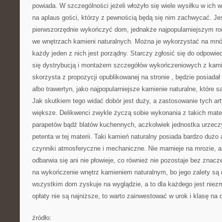
powiada. W szczególności jeżeli włożyło się wiele wysiłku w ich
na aplaus gości, którzy z pewnością będą się nim zachwycać. Je
pierwszorzędnie wykończyć dom, jednakże najpopularniejszym ro
we wnętrzach kamieni naturalnych. Można je wykorzystać na mnó
każdy jeden z nich jest porządny. Starczy zgłosić się do odpowied
się dystrybucją i montażem szczegółów wykończeniowych z kamie
skorzysta z propozycji opublikowanej na stronie
, będzie posiadał
albo trawertyn, jako najpopularniejsze kamienie naturalne, które s
Jak skutkiem tego widać dobór jest duży, a zastosowanie tych art
większe. Delikwenci zwykle życzą sobie wykonania z takich mate
parapetów bądź blatów kuchennych, aczkolwiek jednostka urzecz
petenta w tej materii. Taki kamień naturalny posiada bardzo dużo 
czynniki atmosferyczne i mechaniczne. Nie marnieje na mrozie, a
odbarwia się ani nie płowieje, co również nie pozostaje bez znacz
na wykończenie wnętrz kamieniem naturalnym, bo jego zalety są 
wszystkim dom zyskuje na wyglądzie, a to dla każdego jest niez
opłaty nie są najniższe, to warto zainwestować w urok i klasę na d
źródło: