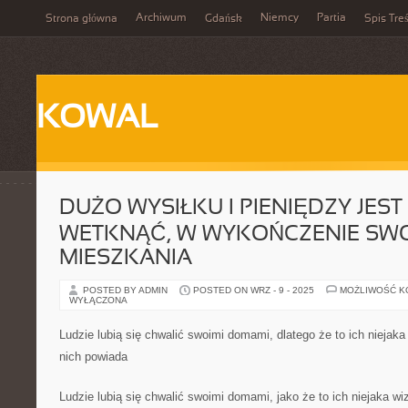
Archiwum
Niemcy
Partia
Strona główna
Gdańsk
Spis Treś
KOWAL
DUŻO WYSIŁKU I PIENIĘDZY JES
WETKNĄĆ, W WYKOŃCZENIE SW
MIESZKANIA
POSTED BY ADMIN
POSTED ON WRZ - 9 - 2025
MOŻLIWOŚĆ 
WYŁĄCZONA
Ludzie lubią się chwalić swoimi domami, dlatego że to ich niejak
nich powiada
Ludzie lubią się chwalić swoimi domami, jako że to ich niejaka wi