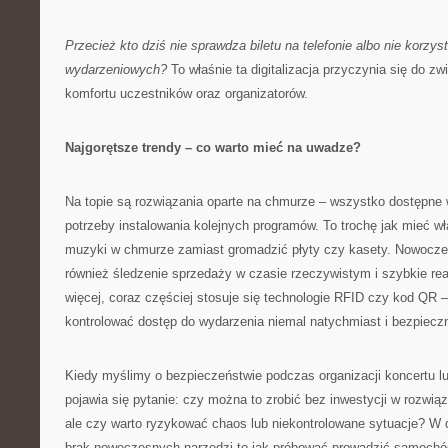
Przecież kto dziś nie sprawdza biletu na telefonie albo nie korzyst
wydarzeniowych?
To właśnie ta digitalizacja przyczynia się do z
komfortu uczestników oraz organizatorów.
Najgorętsze trendy – co warto mieć na uwadze?
Na topie są rozwiązania oparte na chmurze – wszystko dostępne
potrzeby instalowania kolejnych programów. To trochę jak mieć wła
muzyki w chmurze zamiast gromadzić płyty czy kasety. Nowoczes
również śledzenie sprzedaży w czasie rzeczywistym i szybkie re
więcej, coraz częściej stosuje się technologie RFID czy kod QR 
kontrolować dostęp do wydarzenia niemal natychmiast i bezpieczn
Kiedy myślimy o bezpieczeństwie podczas organizacji koncertu l
pojawia się pytanie: czy można to zrobić bez inwestycji w rozwi
ale czy warto ryzykować chaos lub niekontrolowane sytuacje? W do
brak nowoczesnych narzędzi to jak próbować prowadzić samochó