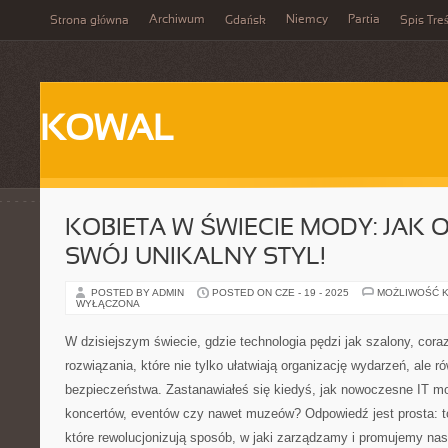
Archiwum
Niemcy
Partia
Strona główna
Gdańsk
Spis Treś
KOWAL
KOBIETA W ŚWIECIE MODY: JAK
SWÓJ UNIKALNY STYL!
POSTED BY ADMIN
POSTED ON CZE - 19 - 2025
MOŻLIWOŚĆ 
WYŁĄCZONA
W dzisiejszym świecie, gdzie technologia pędzi jak szalony, cora
rozwiązania, które nie tylko ułatwiają organizację wydarzeń, ale 
bezpieczeństwa. Zastanawiałeś się kiedyś, jak nowoczesne IT m
koncertów, eventów czy nawet muzeów? Odpowiedź jest prosta: to
które rewolucjonizują sposób, w jaki zarządzamy i promujemy nas