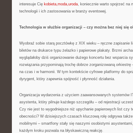
interesuje Cię
kobieta,moda,uroda
, koniecznie warto spojrzeć na 
technologii i ich zastosowania w branży eventowej.
Technologia w służbie organizacji – czy można bez niej się 
Wyobraź sobie starą pocztówkę z XIX wieku – ręczne zapisanie li
biletów na drukarce typu żelazko i papierowe plakaty. Brzmi arch
wyglądałoby dziś organizowanie dużego koncertu bez wsparcia 
rozwiązania przypominają trochę dobrze zorganizowaną orkiestrę
na czas i w harmonii. W tym kontekście cyfrowe platformy do spr
dyrygent, który zapewnia spójność i płynność działania.
Organizacja wydarzenia z użyciem zaawansowanych systemów IT 
asystenta, który pilnuje każdego szczegółu – od rejestracji uczes
Czy nie jest to wygodniejsze niż upychanie papierowych list czy t
obecności? W dzisiejszych czasach kluczową rolę odgrywa także 
mobilnymi – smartfony stały się naszymi osobistymi asystentami,
każdym kroku pozwala na błyskawiczną reakcję.