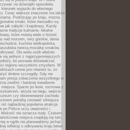
zywać na dziesiątki sposobów,
 kierunek wyjazdu do własnego
u. Coraz większe znaczenie ma także
linarna. Podróżując po kraju, można
ionalne smaki, które nierzadko są
we jak zabytki i krajobrazy. Każdy
asne tradycje kulinarne, lokalne
trawy, które mówią wiele o historii
y nad morzem, sery górskie, dania
wschodzie, kuchnia wielkopolska,
kaszubska tworzą mozaikę smaków,
odkrywać. Dla wielu osób właśnie
je się jednym z najprzyjemniejszych
odróży, bo pozwala doświadczać
ści regionu wszystkimi zmysłami. W
dróżach cenne jest również to, że
ażyć drobne szczegóły. Gdy nie
nam presja zobaczenia wszystkiego w
ożna zwolnić i bardziej świadomie
 miejsca. Spacer po lesie, rozmowa z
eszkańcem, wizyta na targu, wejście
muzeum czy obserwowanie zachodu
eziorem potrafią zostawić silniejsze
niż najbardziej popularna atrakcja.
e po Polsce uczy uważności i
e bliskość nie oznacza nudy. Czasem
wartościowe miejsca znajdują się tam,
iej w ogóle nie planowaliśmy jechać.
iej refleksji o odkrywaniu kraju łatwo