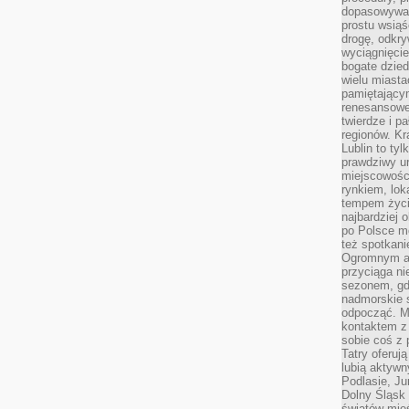
dopasowywać
prostu wsiąś
drogę, odkry
wyciągnięcie
bogate dzied
wielu miast
pamiętający
renesansowe
twierdze i pa
regionów. K
Lublin to tyl
prawdziwy ur
miejscowośc
rynkiem, lok
tempem życia
najbardziej 
po Polsce m
też spotkani
Ogromnym at
przyciąga ni
sezonem, gdy
nadmorskie 
odpocząć. M
kontaktem z
sobie coś z 
Tatry oferuj
lubią aktyw
Podlasie, J
Dolny Śląsk 
światów mieś