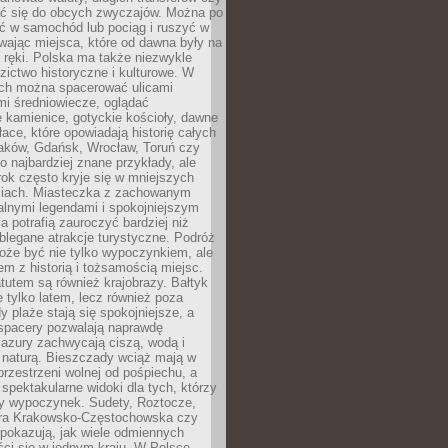
 się do obcych zwyczajów. Można po
ć w samochód lub pociąg i ruszyć w
wając miejsca, które od dawna były na
 ręki. Polska ma także niezwykle
zictwo historyczne i kulturowe. W
ach można spacerować ulicami
mi średniowiecze, oglądać
 kamienice, gotyckie kościoły, dawne
łace, które opowiadają historię całych
raków, Gdańsk, Wrocław, Toruń czy
ko najbardziej znane przykłady, ale
ok często kryje się w mniejszych
iach. Miasteczka z zachowanym
alnymi legendami i spokojniejszym
 potrafią zauroczyć bardziej niż
oblegane atrakcje turystyczne. Podróż
oże być nie tylko wypoczynkiem, ale
em z historią i tożsamością miejsc.
utem są również krajobrazy. Bałtyk
e tylko latem, lecz również poza
 plaże stają się spokojniejsze, a
spacery pozwalają naprawdę
azury zachwycają ciszą, wodą i
 naturą. Bieszczady wciąż mają w
przestrzeni wolnej od pośpiechu, a
ą spektakularne widoki dla tych, którzy
ny wypoczynek. Sudety, Roztocze,
ura Krakowsko-Częstochowska czy
pokazują, jak wiele odmiennych
ci się w jednym kraju. W Polsce