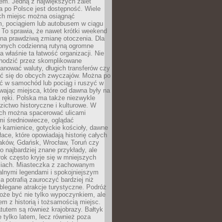
em. Jedną z największych zalet
 po Polsce jest dostępność. Wiele
ych miejsc można osiągnąć
 pociągiem lub autobusem w ciągu
. To sprawia, że nawet krótki weekend
 na prawdziwą zmianę otoczenia. Dla
nych codzienną rutyną ogromne
 właśnie ta łatwość organizacji. Nie
chodzić przez skomplikowane
lanować waluty, długich transferów czy
 się do obcych zwyczajów. Można po
ć w samochód lub pociąg i ruszyć w
wając miejsca, które od dawna były na
 ręki. Polska ma także niezwykle
zictwo historyczne i kulturowe. W
ach można spacerować ulicami
mi średniowiecze, oglądać
 kamienice, gotyckie kościoły, dawne
łace, które opowiadają historię całych
raków, Gdańsk, Wrocław, Toruń czy
ko najbardziej znane przykłady, ale
ok często kryje się w mniejszych
iach. Miasteczka z zachowanym
alnymi legendami i spokojniejszym
 potrafią zauroczyć bardziej niż
oblegane atrakcje turystyczne. Podróż
oże być nie tylko wypoczynkiem, ale
em z historią i tożsamością miejsc.
utem są również krajobrazy. Bałtyk
e tylko latem, lecz również poza