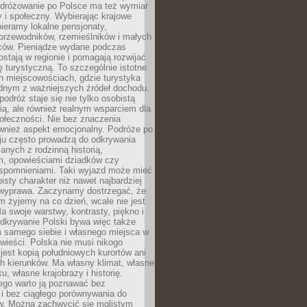
Podróżowanie po Polsce ma też wymiar
 i społeczny. Wybierając krajowe
pieramy lokalne pensjonaty,
 przewodników, rzemieślników i małych
rców. Pieniądze wydane podczas
stają w regionie i pomagają rozwijać
tę turystyczną. To szczególnie istotne
h miejscowościach, gdzie turystyka
dnym z ważniejszych źródeł dochodu.
podróż staje się nie tylko osobistą
ą, ale również realnym wsparciem dla
ołeczności. Nie bez znaczenia
ównież aspekt emocjonalny. Podróże po
ju często prowadzą do odkrywania
anych z rodzinną historią,
m, opowieściami dziadków czy
spomnieniami. Taki wyjazd może mieć
bisty charakter niż nawet najbardziej
wyprawa. Zaczynamy dostrzegać, że
ym żyjemy na co dzień, wcale nie jest
a swoje warstwy, kontrasty, piękno i
Odkrywanie Polski bywa więc także
 samego siebie i własnego miejsca w
wieści. Polska nie musi nikogo
jest kopią południowych kurortów ani
h kierunków. Ma własny klimat, własne
u, własne krajobrazy i historię.
ego warto ją poznawać bez
i bez ciągłego porównywania do
ów. Można zachwycić się mglistym