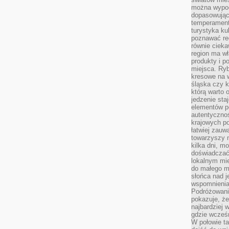
można wypoc
dopasowując
temperament
turystyka ku
poznawać reg
równie cieka
region ma wł
produkty i po
miejsca. Ryb
kresowe na 
śląska czy 
którą warto 
jedzenie sta
elementów p
autentyczno
krajowych po
łatwiej zauw
towarzyszy 
kilka dni, m
doświadczać
lokalnym mi
do małego 
słońca nad j
wspomnienia 
Podróżowani
pokazuje, ż
najbardziej 
gdzie wcześn
W połowie tak