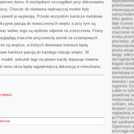
wyprzedzeni
nętrzem domu. A niezbędnym szczegółem przy dekorowaniu
podróżowania
rniszy. Chociaż do niedawna nadzwyczaj modne były
interesując
samochodem,
e powoli je wypierają. Przede wszystkim karnisze metalowe
kilku godzin
daje szansę
ekcyjnie pasują do nowoczesnych wnętrz a przy tym są
osób zmęczo
raz wobec tego są wybitnie odporne na zniszczenia. Firany
znaczenie ma
trzeba prze
wyglądają znacznie przyzwoiciej aniżeli na sztampowych
procedury, p
nie są wnętrza, w których drewniane karnisze będą
dopasowywać
prostu wsiąś
owe karnisze pasują do każdego rodzaju wnętrz. W
drogę, odkry
wyciągnięcie
ch modeli, wskutek tego na pewno każdy dopasuje świetne
bogate dzied
ki temu okna będą najpiękniejszą dekoracją w mieszkaniu.
wielu miast
pamiętający
renesansowe
twierdze i pa
regionów. K
Lublin to tyl
s-tresci
prawdziwy ur
miejscowośc
rynkiem, lok
tempem życia
najbardziej 
po Polsce m
LNIKÓW
też spotkani
Ogromnym at
przyciąga ni