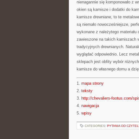
nienagannie się komponowało z w
okien są karnisze i dodatki do ka
karnisze drewniane, to te metalow
są niemało nowocześniejsze, perf
wykonane z należytego materiału o
zawieszone na takich karniszach 
tradycyjnych drewnianych. Natural
wyglądać odpowiednio. Lecz metal
sklepach jest obfity wybór różny
karnisze do własnego domu a dzię
1.
mapa strony
2.
teksty
3.
http://chevaliers-footus.com/spi
4.
nawigacja
5.
wpisy
CATEGORIES:
PYTANIA OD CZYTE