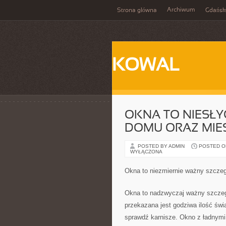
Archiwum
Strona główna
Gdańsk
KOWAL
OKNA TO NIESŁ
DOMU ORAZ MIE
POSTED BY ADMIN
POSTED ON
WYŁĄCZONA
Okna to niezmiernie ważny szcze
Okna to nadzwyczaj ważny szczegó
przekazana jest godziwa ilość świ
sprawdź karnisze. Okno z ładnymi