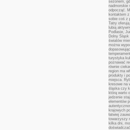
sezonem, gdy
nadmorskie 
odpocząć. M
kontaktem z
sobie coś z 
Tatry oferuj
lubią aktyw
Podlasie, J
Dolny Śląsk 
światów mieś
można wypoc
dopasowując
temperament
turystyka ku
poznawać reg
równie cieka
region ma wł
produkty i po
miejsca. Ryb
kresowe na 
śląska czy 
którą warto 
jedzenie sta
elementów p
autentyczno
krajowych po
łatwiej zauw
towarzyszy 
kilka dni, m
doświadczać