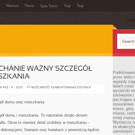
Niemcy
Partia
Tagi
Tagi
Spis Treści
SUB
YCHANIE WAŻNY SZCZEGÓŁ
Podróżowanie
SZKANIA
przez wielu 
wyjazdy zag
latach coraz
OKNA
 PAŹ - 9 - 2025
MOŻLIWOŚĆ KOMENTOWANIA
ZOSTAŁA
wycieczki mo
TO
NIESŁYCHANIE
zachwytów i
WAŻNY
jest krajem
SZCZEGÓŁ
gół domu oraz mieszkania
DOMU
stosunkowo n
ORAZ
morze, góry, 
MIESZKANIA
miasta, zamk
ł domu i mieszkania. To naturalnie dzięki oknom
mniej znanyc
Wystarczy od
atła. Okna to również detal ozdobny w mieszkaniu –
że atrakcyj
 dekoracjami, firanami oraz kwiatami z pewnością będzie
samolotem i