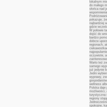
lokalnym mi
do małego 
słońca nad j
wspomnienia 
Podróżowani
pokazuje, ż
najbardziej 
gdzie wcześn
W połowie tak
dojść do wn
bardzo pomoc
dobrze upo
regionach, a
ciekawostka
najpopularni
oczywiste, a
zainteresowa
Warto też z
samego wypo
już jedynie 
Jedni wybier
wyprawy, zw
gospodarstw
wellness al
Polska daje
możliwości, a
turystyczna 
regiony staj
Jednocześni
spokojne, k