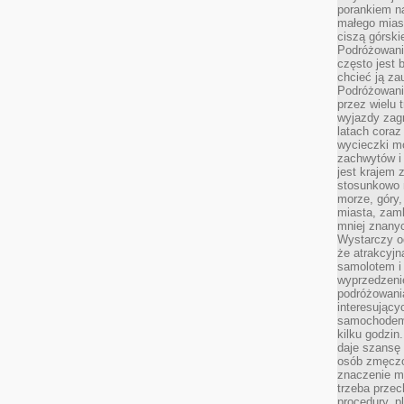
porankiem n
małego mias
ciszą górsk
Podróżowani
często jest 
chcieć ją z
Podróżowanie
przez wielu 
wyjazdy zag
latach coraz
wycieczki mo
zachwytów i
jest krajem
stosunkowo n
morze, góry, 
miasta, zamk
mniej znanyc
Wystarczy od
że atrakcyj
samolotem i
wyprzedzeni
podróżowania
interesując
samochodem,
kilku godzin
daje szansę
osób zmęczo
znaczenie ma
trzeba prze
procedury, p