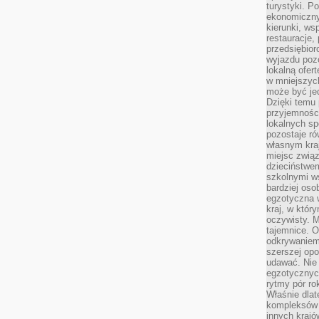
turystyki. 
ekonomiczny
kierunki, ws
restauracje,
przedsiębio
wyjazdu pozo
lokalną ofer
w mniejszyc
może być je
Dzięki temu 
przyjemności
lokalnych sp
pozostaje r
własnym kra
miejsc związ
dzieciństwe
szkolnymi w
bardziej oso
egzotyczna 
kraj, w któr
oczywisty. M
tajemnice. 
odkrywaniem
szerszej opo
udawać. Nie 
egzotycznyc
rytmy pór rok
Właśnie dlat
kompleksów 
innych kraj