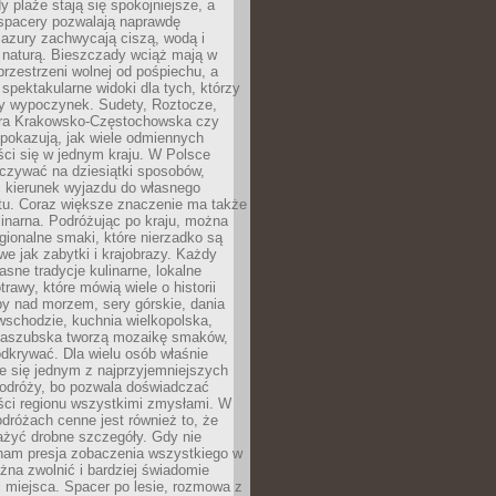
 plaże stają się spokojniejsze, a
spacery pozwalają naprawdę
azury zachwycają ciszą, wodą i
 naturą. Bieszczady wciąż mają w
przestrzeni wolnej od pośpiechu, a
ą spektakularne widoki dla tych, którzy
ny wypoczynek. Sudety, Roztocze,
ura Krakowsko-Częstochowska czy
pokazują, jak wiele odmiennych
ci się w jednym kraju. W Polsce
zywać na dziesiątki sposobów,
 kierunek wyjazdu do własnego
u. Coraz większe znaczenie ma także
linarna. Podróżując po kraju, można
ionalne smaki, które nierzadko są
we jak zabytki i krajobrazy. Każdy
asne tradycje kulinarne, lokalne
trawy, które mówią wiele o historii
y nad morzem, sery górskie, dania
wschodzie, kuchnia wielkopolska,
kaszubska tworzą mozaikę smaków,
odkrywać. Dla wielu osób właśnie
je się jednym z najprzyjemniejszych
odróży, bo pozwala doświadczać
ści regionu wszystkimi zmysłami. W
dróżach cenne jest również to, że
ażyć drobne szczegóły. Gdy nie
nam presja zobaczenia wszystkiego w
ożna zwolnić i bardziej świadomie
 miejsca. Spacer po lesie, rozmowa z