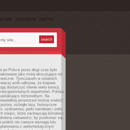
SCRIBE
FACEBOOK
TWITTER
 po Polsce przez długi czas było
traktowane jako mniej ekscytujące niż
raniczne. Tymczasem w ostatnich
 więcej osób odkrywa, że krajowe
gą dostarczyć równie wielu emocji,
 niezapomnianych wspomnień. Polska
 zaskakująco różnorodnym. Na
iewielkiej przestrzeni można znaleźć
jeziora, rozległe lasy, historyczne
i, uzdrowiska, parki narodowe i setki
h miejsc, które zachwycają klimatem.
robina ciekawości, by przekonać się,
na podróż nie zawsze wymaga lotu
 planowania z wielomiesięcznym