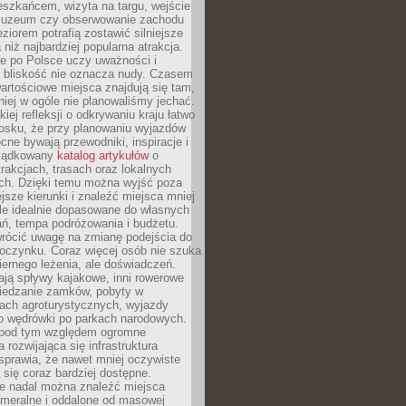
eszkańcem, wizyta na targu, wejście
muzeum czy obserwowanie zachodu
eziorem potrafią zostawić silniejsze
niż najbardziej popularna atrakcja.
e po Polsce uczy uważności i
e bliskość nie oznacza nudy. Czasem
wartościowe miejsca znajdują się tam,
iej w ogóle nie planowaliśmy jechać.
iej refleksji o odkrywaniu kraju łatwo
iosku, że przy planowaniu wyjazdów
ne bywają przewodniki, inspiracje i
rządkowany
katalog artykułów
o
trakcjach, trasach oraz lokalnych
ch. Dzięki temu można wyjść poza
ejsze kierunki i znaleźć miejsca mniej
le idealnie dopasowane do własnych
ń, tempa podróżowania i budżetu.
wrócić uwagę na zmianę podejścia do
czynku. Coraz więcej osób nie szuka
biernego leżenia, ale doświadczeń.
ają spływy kajakowe, inni rowerowe
iedzanie zamków, pobyty w
ach agroturystycznych, wyjazdy
bo wędrówki po parkach narodowych.
 pod tym względem ogromne
 rozwijająca się infrastruktura
sprawia, że nawet mniej oczywiste
ą się coraz bardziej dostępne.
e nadal można znaleźć miejsca
ameralne i oddalone od masowej