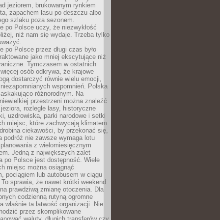
ad jeziorem, brukowanym rynkiem
ta, zapachem lasu po deszczu albo
iego szlaku poza sezonem.
e po Polsce uczy, że niezwykłość
bliżej, niż nam się wydaje. Trzeba tylko
auważyć.
 po Polsce przez długi czas było
traktowane jako mniej ekscytujące niż
raniczne. Tymczasem w ostatnich
 więcej osób odkrywa, że krajowe
gą dostarczyć równie wielu emocji,
 niezapomnianych wspomnień. Polska
 zaskakująco różnorodnym. Na
iewielkiej przestrzeni można znaleźć
jeziora, rozległe lasy, historyczne
i, uzdrowiska, parki narodowe i setki
h miejsc, które zachwycają klimatem.
robina ciekawości, by przekonać się,
na podróż nie zawsze wymaga lotu
 planowania z wielomiesięcznym
em. Jedną z największych zalet
 po Polsce jest dostępność. Wiele
ych miejsc można osiągnąć
 pociągiem lub autobusem w ciągu
. To sprawia, że nawet krótki weekend
 na prawdziwą zmianę otoczenia. Dla
nych codzienną rutyną ogromne
 właśnie ta łatwość organizacji. Nie
chodzić przez skomplikowane
lanować waluty, długich transferów czy