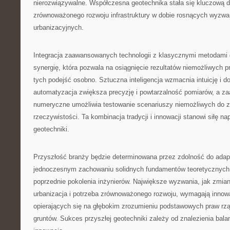
nierozwiązywalne. Współczesna geotechnika stała się kluczową d
zrównoważonego rozwoju infrastruktury w dobie rosnących wyzwa
urbanizacyjnych.
Integracja zaawansowanych technologii z klasycznymi metodami
synergię, która pozwala na osiągnięcie rezultatów niemożliwych 
tych podejść osobno. Sztuczna inteligencja wzmacnia intuicję i d
automatyzacja zwiększa precyzję i powtarzalność pomiarów, a 
numeryczne umożliwia testowanie scenariuszy niemożliwych do z
rzeczywistości. Ta kombinacja tradycji i innowacji stanowi siłę 
geotechniki.
Przyszłość branży będzie determinowana przez zdolność do adapt
jednoczesnym zachowaniu solidnych fundamentów teoretycznyc
poprzednie pokolenia inżynierów. Największe wyzwania, jak zmia
urbanizacja i potrzeba zrównoważonego rozwoju, wymagają innow
opierających się na głębokim zrozumieniu podstawowych praw r
gruntów. Sukces przyszłej geotechniki zależy od znalezienia bala