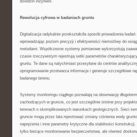
dziedzin inżynierii.
Rewolucja cyfrowa w badaniach gruntu
Digitalizacja radykalnie przekształciła sposób prowadzenia badań
wprowadzając poziom precyzji i efektywności niemożliwy do osiąg
metodami. Współczesne systemy pomiarowe wykorzystują zaawa
czasie rzeczywistym rejestrują setki parametrów charakteryzując
gruntu. Te dane są natychmiast przesyłane do centrów analityczn
oprogramowanie przetwarza informacje i generuje szczegółowe ra
badanego terenu.
Systemy monitoringu ciągłego pozwalają na obserwację długoter
zachodzących w gruncie, co jest szczególnie istotne przy projek
terenach o skomplikowanych warunkach geologicznych. Sieci se
gruncie mogą przez lata rejestrować zmiany ciśnienia wody grunt
naprężenia i inne parametry krytyczne dla stabilności konstrukcji.
tylko bieżące monitorowanie bezpieczeństwa, ale również doskona