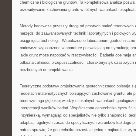
chemiczne i biologiczne gruntów. Ta kompleksowa analiza pozwal
przewidywanie zachowania gruntu w różnych warunkach eksploat
Metody badawcze przeszły drogę od prostych badań terenowych
narzędzi do zaawansowanych technik laboratyjnych i polowych w
osiągnięcia technologii. Współczesne laboratorium geotechniczne
badawcze wyposażone w aparaturę pozwalającą na symulację pr
jakie grunt może napotkać w rzeczywistości. Badania obejmują an
odkształcalności, przepuszczalności, charakterystyk czasowych 
niezbędnych do projektowania.
Teoretyczne podstawy projektowania geotechnicznego opierają 
modelach matematycznych opisujących zachowanie gruntu, ale p
teorii wymaga głębokiej wiedzy o lokalnych warunkach geologicz
interpretacji wyników badań. Współczesna geotechnika łączy ścis
inżynierską, wymagając od specjalistów nie tylko znajomości teori
adaptacji ogólnych zasad do specyficznych warunków każdego pro
natura sprawia, że geotechnika pozostaje jedną z najbardziej wy