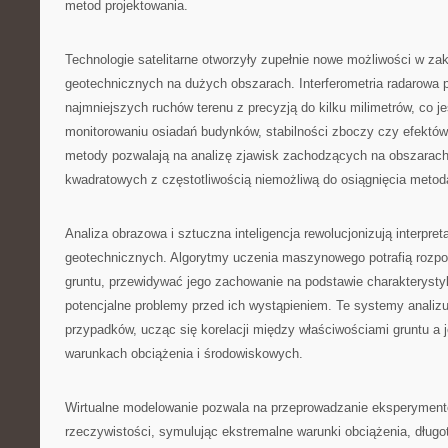
metod projektowania.
Technologie satelitarne otworzyły zupełnie nowe możliwości w za
geotechnicznych na dużych obszarach. Interferometria radarowa
najmniejszych ruchów terenu z precyzją do kilku milimetrów, co j
monitorowaniu osiadań budynków, stabilności zboczy czy efektów 
metody pozwalają na analizę zjawisk zachodzących na obszarach
kwadratowych z częstotliwością niemożliwą do osiągnięcia meto
Analiza obrazowa i sztuczna inteligencja rewolucjonizują interpre
geotechnicznych. Algorytmy uczenia maszynowego potrafią rozp
gruntu, przewidywać jego zachowanie na podstawie charakterystyk
potencjalne problemy przed ich wystąpieniem. Te systemy analizu
przypadków, ucząc się korelacji między właściwościami gruntu a
warunkach obciążenia i środowiskowych.
Wirtualne modelowanie pozwala na przeprowadzanie eksperymen
rzeczywistości, symulując ekstremalne warunki obciążenia, długo