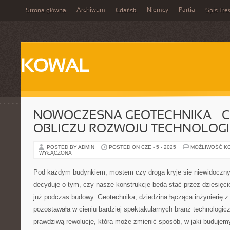
Archiwum
Niemcy
Partia
Strona główna
Gdańsk
Spis Treś
KOWAL
NOWOCZESNA GEOTECHNIKA – C
OBLICZU ROZWOJU TECHNOLOGI
POSTED BY ADMIN
POSTED ON CZE - 5 - 2025
MOŻLIWOŚĆ K
WYŁĄCZONA
Pod każdym budynkiem, mostem czy drogą kryje się niewidoczny 
decyduje o tym, czy nasze konstrukcje będą stać przez dziesięcio
już podczas budowy. Geotechnika, dziedzina łącząca inżynierię z 
pozostawała w cieniu bardziej spektakularnych branż technologicz
prawdziwą rewolucję, która może zmienić sposób, w jaki budujem