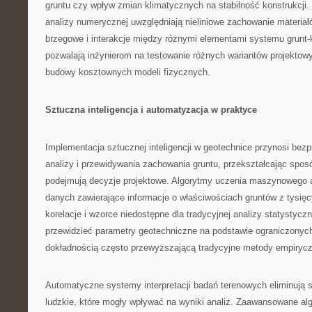
gruntu czy wpływ zmian klimatycznych na stabilność konstrukcj
analizy numerycznej uwzględniają nieliniowe zachowanie materiał
brzegowe i interakcje między różnymi elementami systemu grunt-
pozwalają inżynierom na testowanie różnych wariantów projektow
budowy kosztownych modeli fizycznych.
Sztuczna inteligencja i automatyzacja w praktyce
Implementacja sztucznej inteligencji w geotechnice przynosi be
analizy i przewidywania zachowania gruntu, przekształcając sposó
podejmują decyzje projektowe. Algorytmy uczenia maszynowego 
danych zawierające informacje o właściwościach gruntów z tysięcy
korelacje i wzorce niedostępne dla tradycyjnej analizy statystyczn
przewidzieć parametry geotechniczne na podstawie ograniczonyc
dokładnością często przewyższającą tradycyjne metody empiryc
Automatyczne systemy interpretacji badań terenowych eliminują 
ludzkie, które mogły wpływać na wyniki analiz. Zaawansowane alg