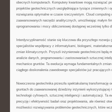
obecnych komputerach. Komputery kwantowe mogą rozwiązać pro
projektów geotechnicznych uwzględniające tysiące zmiennych i o
rozwiązania optymalne w czasie rzeczywistym. Cloud computing 
zaawansowanych narzędzi analitycznych, umożliwiając małym fi
oprogramowania i mocy obliczeniowej dostępnej wcześniej tylko dl
Interdyscyplinarność stanie się kluczowa dla przyszłego rozwoju
specjalistów współpracy z informatykami, biologami, materiałozna
zmian klimatycznych. Przyszli inżynierowie geotechniczni będą mu
analizie danych, programowaniu i zastosowaniach sztucznej intelig
mechanice gruntów. Ta ewolucja wymaga fundamentalnych zmian w 
ciągłego doskonalenia zawodowego specjalistów już pracujących 
Nowoczesna geotechnika przeszła spektakularną transformację od
gruntach do zaawansowanej dziedziny inżynierii wykorzystującej 
technologii cyfrowych, sztucznej inteligencji i automatyzacji. Ta e
precyzję i efektywność badań oraz projektowania, ale również otw
możliwości rozwiązywania problemów geotechnicznych, które wcz