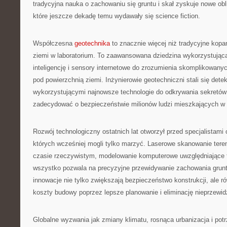
tradycyjna nauka o zachowaniu się gruntu i skał zyskuje nowe obl
które jeszcze dekadę temu wydawały się science fiction.
Współczesna
geotechnika
to znacznie więcej niż tradycyjne kopan
ziemi w laboratorium. To zaawansowana dziedzina wykorzystująca 
inteligencję i sensory internetowe do zrozumienia skomplikowa
pod powierzchnią ziemi. Inżynierowie geotechniczni stali się dete
wykorzystującymi najnowsze technologie do odkrywania sekretów
zadecydować o bezpieczeństwie milionów ludzi mieszkających w 
Rozwój technologiczny ostatnich lat otworzył przed specjalistami 
których wcześniej mogli tylko marzyć. Laserowe skanowanie tere
czasie rzeczywistym, modelowanie komputerowe uwzględniające 
wszystko pozwala na precyzyjne przewidywanie zachowania grun
innowacje nie tylko zwiększają bezpieczeństwo konstrukcji, ale r
koszty budowy poprzez lepsze planowanie i eliminację nieprzewi
Globalne wyzwania jak zmiany klimatu, rosnąca urbanizacja i po