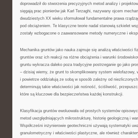
doprowadził do stworzenia precyzyjnych metod analizy i projektow
sięgają prac pionierów jak Karl Terzaghi, nazywany ojcem mechani
dwudziestych XX wieku sformułował fundamentalne prawa rządzą
pod obciążeniem. Te klasyczne teorie nadal stanowią szkielet wsp
zostały wzbogacone o zaawansowane metody numeryczne i eksp
Mechanika gruntów jako nauka zajmuje się analizą właściwości f
gruntów oraz ich reakcji na różne obciążenia i warunki środowis
gruntu wykracza daleko poza tradycyjne postrzeganie go jako pro
– dzisiaj wiemy, że grunt to skomplikowany system wielofazowy, 
i powietrze oddziałują ze sobą w sposób zależny od niezliczonych
determinują takie właściwości jak nośność, ściśliwość, przepuszc
które są kluczowe dla bezpieczeństwa każdej konstrukcji.
Klasyfikacja gruntów ewoluowała od prostych systemów opisow
metod uwzględniających mikrostrukturę, historię geologiczną i wa
Współcześni inżynierowie geotechniczni używają systematyki uwzg
granulometryczny i właściwości plastyczne, ale również charakter