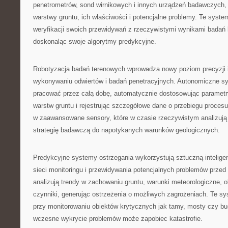
penetrometrów, sond wirnikowych i innych urządzeń badawczych, 
warstwy gruntu, ich właściwości i potencjalne problemy. Te syst
weryfikacji swoich przewidywań z rzeczywistymi wynikami badań l
doskonaląc swoje algorytmy predykcyjne.
Robotyzacja badań terenowych wprowadza nowy poziom precyzji 
wykonywaniu odwiertów i badań penetracyjnych. Autonomiczne s
pracować przez całą dobę, automatycznie dostosowując parametr
warstw gruntu i rejestrując szczegółowe dane o przebiegu proces
w zaawansowane sensory, które w czasie rzeczywistym analizują 
strategię badawczą do napotykanych warunków geologicznych.
Predykcyjne systemy ostrzegania wykorzystują sztuczną intelige
sieci monitoringu i przewidywania potencjalnych problemów przed
analizują trendy w zachowaniu gruntu, warunki meteorologiczne, ob
czynniki, generując ostrzeżenia o możliwych zagrożeniach. Te s
przy monitorowaniu obiektów krytycznych jak tamy, mosty czy bu
wczesne wykrycie problemów może zapobiec katastrofie.