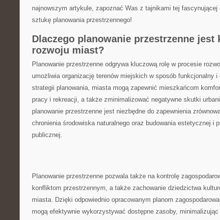
najnowszym artykule, zapoznać ‌Was z tajnikami tej fascynujące
‌sztukę planowania przestrzennego!
Dlaczego planowanie przestrzenne jest 
rozwoju‌ miast?
Planowanie przestrzenne​ odgrywa ⁤kluczową rolę ​w procesie rozw
umożliwia ​organizację terenów miejskich w ⁣sposób funkcjonalny‍ i⁤
strategii planowania, miasta ‍mogą⁢ zapewnić mieszkańcom komfor
pracy ⁣i ‌rekreacji,​ a także zminimalizować negatywne⁢ skutki urba
planowanie przestrzenne jest niezbędne do zapewnienia zrównow
‌chronienia środowiska naturalnego oraz budowania estetycznej i pr
publicznej.
Planowanie przestrzenne pozwala ‌także na kontrolę zagospodaro
konfliktom przestrzennym, ⁣a także zachowanie dziedzictwa kultur
miasta. Dzięki odpowiednio opracowanym planom zagospodarowan
mogą efektywnie wykorzystywać dostępne zasoby, minimalizując