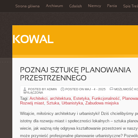
Archiwum
Niemcy
Partia
Strona główna
Gdańsk
Spis Treś
KOWAL
POZNAJ SZTUKĘ PLANOWANIA
PRZESTRZENNEGO
POSTED BY ADMIN
POSTED ON MAJ - 4 - 2025
MOŻLIWOŚĆ K
WYŁĄCZONA
Tagi:
Architekci
,
architektura
,
Estetyka
,
Funkcjonalność
,
Planowan
Rozwój miast
,
Sztuka
,
Urbanistyka
,
Zabudowa miejska
Witajcie, miłośnicy ⁤architektury i urbanistyki! Dziś chcielibyśmy 
istotny dla⁣ rozwoju miast i społeczności lokalnych​ – sztuka pla
wiecie, jak ważną rolę odgrywa ‍kształtowanie przestrzeni w naszyc
może przynieść profesjonalne planowanie‌ urbanistyczne? Pozwól