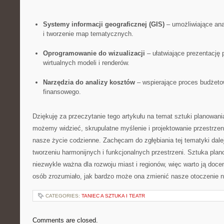
Systemy informacji geograficznej (GIS)
– umożliwiające ana
i tworzenie map tematycznych.
Oprogramowanie do⁢ wizualizacji
– ułatwiające‍ prezentację
wirtualnych modeli ‌i renderów.
Narzędzia do analizy kosztów
– wspierające proces budżeto
finansowego.
Dziękuję za ‌przeczytanie tego artykułu na temat sztuki planowan
możemy widzieć, skrupulatne myślenie i projektowanie przestrzen
nasze życie codzienne. Zachęcam do zgłębiania tej tematyki dalej ‌i
tworzeniu harmonijnych i funkcjonalnych przestrzeni. Sztuka plan
niezwykle ważna dla rozwoju miast i regionów, więc warto‍ ją docen
osób zrozumiało, jak bardzo może ona zmienić nasze otoczenie n
CATEGORIES:
TANIEC A SZTUKA I TEATR
Comments are closed.