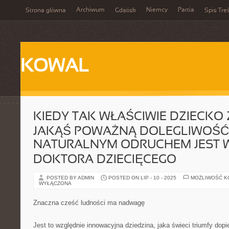
Archiwum
Niemcy
Partia
Strona główna
Gdańsk
Spis Treś
KOWAL
KIEDY TAK WŁAŚCIWIE DZIECKO
JAKĄŚ POWAŻNĄ DOLEGLIWOŚĆ
NATURALNYM ODRUCHEM JEST W
DOKTORA DZIECIĘCEGO
POSTED BY ADMIN
POSTED ON LIP - 10 - 2025
MOŻLIWOŚĆ 
WYŁĄCZONA
Znaczna cześć ludności ma nadwagę
Jest to względnie innowacyjna dziedzina, jaka świeci triumfy dopie