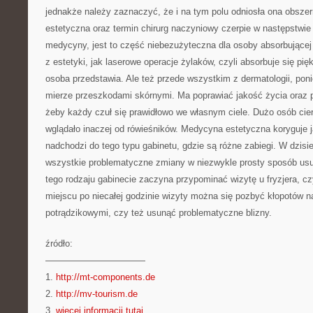
jednakże należy zaznaczyć, że i na tym polu odniosła ona obsze
estetyczna oraz termin chirurg naczyniowy czerpie w następstwie
medycyny, jest to część niebezużyteczna dla osoby absorbującej s
z estetyki, jak laserowe operacje żylaków, czyli absorbuje się pi
osoba przedstawia. Ale też przede wszystkim z dermatologii, pon
mierze przeszkodami skórnymi. Ma poprawiać jakość życia oraz
żeby każdy czuł się prawidłowo we własnym ciele. Dużo osób cie
wglądało inaczej od rówieśników. Medycyna estetyczna koryguje j
nadchodzi do tego typu gabinetu, gdzie są różne zabiegi. W dzis
wszystkie problematyczne zmiany w niezwykle prosty sposób us
tego rodzaju gabinecie zaczyna przypominać wizytę u fryzjera, c
miejscu po niecałej godzinie wizyty można się pozbyć kłopotów 
potrądzikowymi, czy też usunąć problematyczne blizny.
źródło:
———————————
1.
http://mt-components.de
2.
http://mv-tourism.de
3.
więcej informacji tutaj