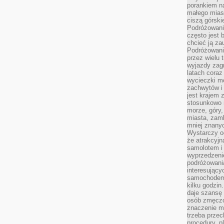
porankiem n
małego mias
ciszą górsk
Podróżowani
często jest 
chcieć ją z
Podróżowanie
przez wielu 
wyjazdy zag
latach coraz
wycieczki mo
zachwytów i
jest krajem
stosunkowo n
morze, góry, 
miasta, zamk
mniej znanyc
Wystarczy od
że atrakcyj
samolotem i
wyprzedzeni
podróżowania
interesując
samochodem,
kilku godzin
daje szansę
osób zmęczo
znaczenie ma
trzeba prze
procedury, p