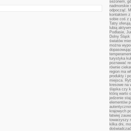
sezonem, gdy
nadmorskie 
odpocząć. M
kontaktem z
sobie coś z 
Tatry oferuj
lubią aktyw
Podlasie, J
Dolny Śląsk 
światów mieś
można wypoc
dopasowując
temperament
turystyka ku
poznawać reg
równie cieka
region ma wł
produkty i po
miejsca. Ryb
kresowe na 
śląska czy 
którą warto 
jedzenie sta
elementów p
autentyczno
krajowych po
łatwiej zauw
towarzyszy 
kilka dni, m
doświadczać