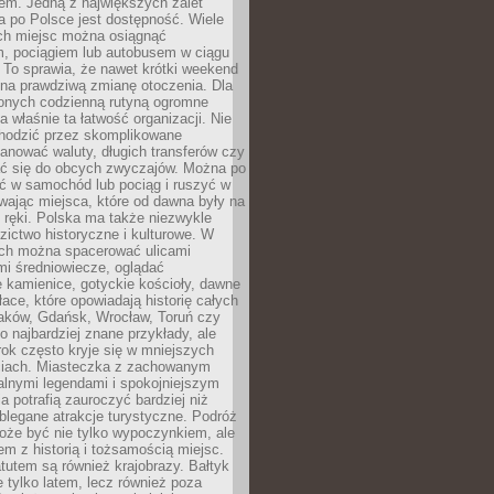
em. Jedną z największych zalet
 po Polsce jest dostępność. Wiele
ych miejsc można osiągnąć
 pociągiem lub autobusem w ciągu
. To sprawia, że nawet krótki weekend
 na prawdziwą zmianę otoczenia. Dla
nych codzienną rutyną ogromne
 właśnie ta łatwość organizacji. Nie
chodzić przez skomplikowane
lanować waluty, długich transferów czy
 się do obcych zwyczajów. Można po
ć w samochód lub pociąg i ruszyć w
wając miejsca, które od dawna były na
 ręki. Polska ma także niezwykle
zictwo historyczne i kulturowe. W
ach można spacerować ulicami
mi średniowiecze, oglądać
 kamienice, gotyckie kościoły, dawne
łace, które opowiadają historię całych
raków, Gdańsk, Wrocław, Toruń czy
ko najbardziej znane przykłady, ale
ok często kryje się w mniejszych
iach. Miasteczka z zachowanym
alnymi legendami i spokojniejszym
 potrafią zauroczyć bardziej niż
oblegane atrakcje turystyczne. Podróż
oże być nie tylko wypoczynkiem, ale
em z historią i tożsamością miejsc.
utem są również krajobrazy. Bałtyk
e tylko latem, lecz również poza