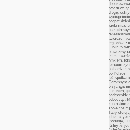
dopasowywać
prostu wsiąś
drogę, odkry
wyciągnięcie
bogate dzied
wielu miast
pamiętający
renesansowe
twierdze i pa
regionów. K
Lublin to tyl
prawdziwy ur
miejscowośc
rynkiem, lok
tempem życia
najbardziej 
po Polsce m
też spotkani
Ogromnym at
przyciąga ni
sezonem, gdy
nadmorskie 
odpocząć. M
kontaktem z
sobie coś z 
Tatry oferuj
lubią aktyw
Podlasie, J
Dolny Śląsk 
światów mieś