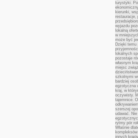
turystyki. 
ekonomiczny
kierunki, ws
restauracje,
przedsiębio
wyjazdu pozo
lokalną ofer
w mniejszyc
może być je
Dzięki temu 
przyjemności
lokalnych sp
pozostaje r
własnym kra
miejsc związ
dzieciństwe
szkolnymi w
bardziej oso
egzotyczna 
kraj, w któr
oczywisty. M
tajemnice. 
odkrywaniem
szerszej opo
udawać. Nie 
egzotycznyc
rytmy pór rok
Właśnie dlat
kompleksów 
innych kraj