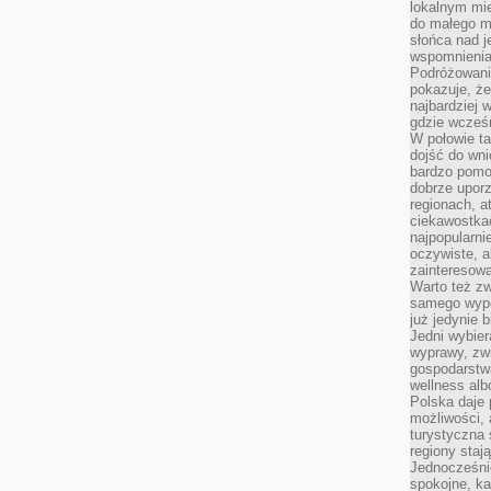
lokalnym mi
do małego 
słońca nad j
wspomnienia 
Podróżowani
pokazuje, ż
najbardziej 
gdzie wcześn
W połowie tak
dojść do wn
bardzo pomoc
dobrze upo
regionach, a
ciekawostka
najpopularni
oczywiste, a
zainteresowa
Warto też z
samego wypo
już jedynie 
Jedni wybier
wyprawy, zw
gospodarstw
wellness al
Polska daje
możliwości, a
turystyczna 
regiony staj
Jednocześni
spokojne, k