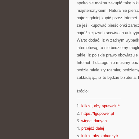
spokojnie można zakupić taką biż
majstersztykiem. Naturalnie pierśc
najrozsądniej kupić przez Internet
że jeśli kupować pierścionki zaręc
najróżniejszych serwisach aukcyjn
Warto dodać, iż w żadnym wypadku
internetową, to nie będziemy mogli
takie, iż polskie prawo obowiązuj
Internet. I dlatego nie musimy bać
będzie miała zły rozmiar, będziem
zakładając, iż to będzie biżuteria,
źródło:
———————————
1.
kliknij, aby sprawdzić
2.
https://lgdpower.pl
3.
więcej danych
4.
przejdź dalej
5.
kliknij aby zobaczyć