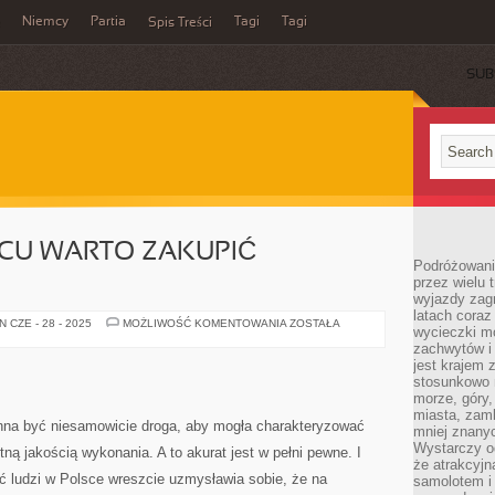
Niemcy
Partia
Tagi
Tagi
Spis Treści
SUB
SCU WARTO ZAKUPIĆ
Podróżowanie
przez wielu 
wyjazdy zag
latach coraz
W
 CZE - 28 - 2025
MOŻLIWOŚĆ KOMENTOWANIA
ZOSTAŁA
wycieczki mo
KTÓRYM
MIEJSCU
zachwytów i
WARTO
jest krajem
ZAKUPIĆ
stosunkowo n
BIŻUTERIĘ?
morze, góry, 
miasta, zamk
inna być niesamowicie droga, aby mogła charakteryzować
mniej znanyc
Wystarczy od
ną jakością wykonania. A to akurat jest w pełni pewne. I
że atrakcyj
ść ludzi w Polsce wreszcie uzmysławia sobie, że na
samolotem i