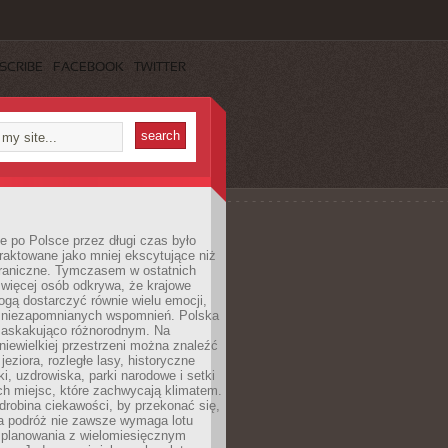
SCRIBE
FACEBOOK
TWITTER
 po Polsce przez długi czas było
traktowane jako mniej ekscytujące niż
raniczne. Tymczasem w ostatnich
 więcej osób odkrywa, że krajowe
gą dostarczyć równie wielu emocji,
 niezapomnianych wspomnień. Polska
 zaskakująco różnorodnym. Na
iewielkiej przestrzeni można znaleźć
jeziora, rozległe lasy, historyczne
i, uzdrowiska, parki narodowe i setki
h miejsc, które zachwycają klimatem.
robina ciekawości, by przekonać się,
na podróż nie zawsze wymaga lotu
 planowania z wielomiesięcznym