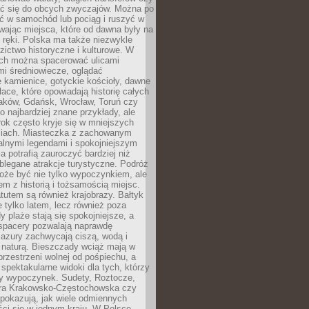
 się do obcych zwyczajów. Można po
ć w samochód lub pociąg i ruszyć w
wając miejsca, które od dawna były na
 ręki. Polska ma także niezwykle
zictwo historyczne i kulturowe. W
ach można spacerować ulicami
mi średniowiecze, oglądać
 kamienice, gotyckie kościoły, dawne
łace, które opowiadają historię całych
raków, Gdańsk, Wrocław, Toruń czy
ko najbardziej znane przykłady, ale
ok często kryje się w mniejszych
iach. Miasteczka z zachowanym
alnymi legendami i spokojniejszym
 potrafią zauroczyć bardziej niż
oblegane atrakcje turystyczne. Podróż
oże być nie tylko wypoczynkiem, ale
em z historią i tożsamością miejsc.
utem są również krajobrazy. Bałtyk
e tylko latem, lecz również poza
 plaże stają się spokojniejsze, a
spacery pozwalają naprawdę
azury zachwycają ciszą, wodą i
 naturą. Bieszczady wciąż mają w
przestrzeni wolnej od pośpiechu, a
ą spektakularne widoki dla tych, którzy
ny wypoczynek. Sudety, Roztocze,
ura Krakowsko-Częstochowska czy
pokazują, jak wiele odmiennych
ci się w jednym kraju. W Polsce