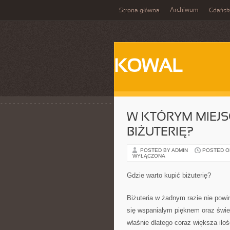
Archiwum
Strona główna
Gdańsk
KOWAL
W KTÓRYM MIEJ
BIŻUTERIĘ?
POSTED BY ADMIN
POSTED ON
WYŁĄCZONA
Gdzie warto kupić biżuterię?
Biżuteria w żadnym razie nie pow
się wspaniałym pięknem oraz świet
właśnie dlatego coraz większa ilo