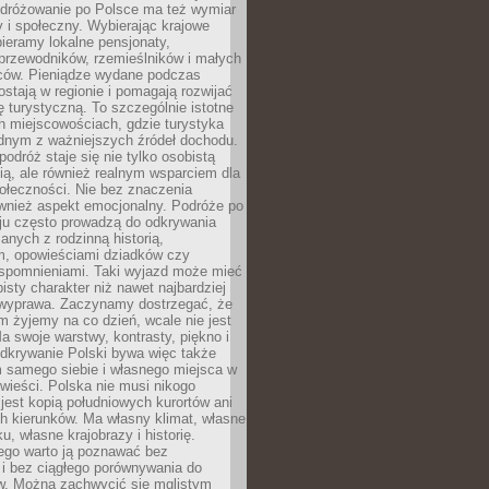
Podróżowanie po Polsce ma też wymiar
 i społeczny. Wybierając krajowe
pieramy lokalne pensjonaty,
 przewodników, rzemieślników i małych
rców. Pieniądze wydane podczas
stają w regionie i pomagają rozwijać
tę turystyczną. To szczególnie istotne
h miejscowościach, gdzie turystyka
dnym z ważniejszych źródeł dochodu.
podróż staje się nie tylko osobistą
ą, ale również realnym wsparciem dla
ołeczności. Nie bez znaczenia
ównież aspekt emocjonalny. Podróże po
ju często prowadzą do odkrywania
anych z rodzinną historią,
m, opowieściami dziadków czy
spomnieniami. Taki wyjazd może mieć
bisty charakter niż nawet najbardziej
wyprawa. Zaczynamy dostrzegać, że
ym żyjemy na co dzień, wcale nie jest
a swoje warstwy, kontrasty, piękno i
Odkrywanie Polski bywa więc także
 samego siebie i własnego miejsca w
wieści. Polska nie musi nikogo
jest kopią południowych kurortów ani
h kierunków. Ma własny klimat, własne
u, własne krajobrazy i historię.
ego warto ją poznawać bez
i bez ciągłego porównywania do
ów. Można zachwycić się mglistym