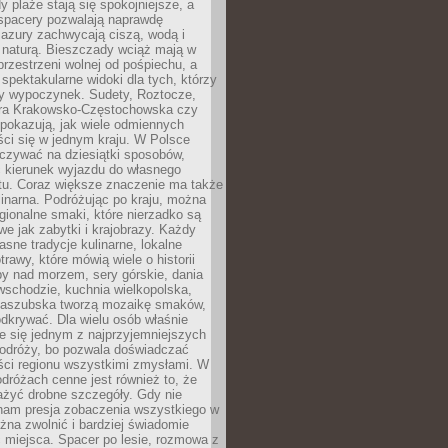
 plaże stają się spokojniejsze, a
spacery pozwalają naprawdę
azury zachwycają ciszą, wodą i
 naturą. Bieszczady wciąż mają w
przestrzeni wolnej od pośpiechu, a
ą spektakularne widoki dla tych, którzy
ny wypoczynek. Sudety, Roztocze,
ura Krakowsko-Częstochowska czy
pokazują, jak wiele odmiennych
ci się w jednym kraju. W Polsce
zywać na dziesiątki sposobów,
 kierunek wyjazdu do własnego
u. Coraz większe znaczenie ma także
linarna. Podróżując po kraju, można
ionalne smaki, które nierzadko są
we jak zabytki i krajobrazy. Każdy
asne tradycje kulinarne, lokalne
trawy, które mówią wiele o historii
y nad morzem, sery górskie, dania
wschodzie, kuchnia wielkopolska,
kaszubska tworzą mozaikę smaków,
odkrywać. Dla wielu osób właśnie
je się jednym z najprzyjemniejszych
odróży, bo pozwala doświadczać
ści regionu wszystkimi zmysłami. W
dróżach cenne jest również to, że
ażyć drobne szczegóły. Gdy nie
nam presja zobaczenia wszystkiego w
ożna zwolnić i bardziej świadomie
 miejsca. Spacer po lesie, rozmowa z