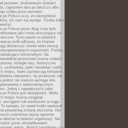
ad jeziorem, brukowanym rynkiem
ta, zapachem lasu po deszczu albo
iego szlaku poza sezonem.
e po Polsce uczy, że niezwykłość
bliżej, niż nam się wydaje. Trzeba tylko
auważyć.
 po Polsce przez długi czas było
traktowane jako mniej ekscytujące niż
raniczne. Tymczasem w ostatnich
 więcej osób odkrywa, że krajowe
gą dostarczyć równie wielu emocji,
 niezapomnianych wspomnień. Polska
 zaskakująco różnorodnym. Na
iewielkiej przestrzeni można znaleźć
jeziora, rozległe lasy, historyczne
i, uzdrowiska, parki narodowe i setki
h miejsc, które zachwycają klimatem.
robina ciekawości, by przekonać się,
na podróż nie zawsze wymaga lotu
 planowania z wielomiesięcznym
em. Jedną z największych zalet
 po Polsce jest dostępność. Wiele
ych miejsc można osiągnąć
 pociągiem lub autobusem w ciągu
. To sprawia, że nawet krótki weekend
 na prawdziwą zmianę otoczenia. Dla
nych codzienną rutyną ogromne
 właśnie ta łatwość organizacji. Nie
chodzić przez skomplikowane
lanować waluty, długich transferów czy