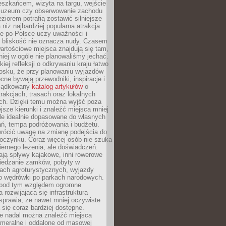
eszkańcem, wizyta na targu, wejście
muzeum czy obserwowanie zachodu
eziorem potrafią zostawić silniejsze
niż najbardziej popularna atrakcja.
e po Polsce uczy uważności i
e bliskość nie oznacza nudy. Czasem
wartościowe miejsca znajdują się tam,
iej w ogóle nie planowaliśmy jechać.
iej refleksji o odkrywaniu kraju łatwo
iosku, że przy planowaniu wyjazdów
ne bywają przewodniki, inspiracje i
rządkowany
katalog artykułów
o
trakcjach, trasach oraz lokalnych
ch. Dzięki temu można wyjść poza
ejsze kierunki i znaleźć miejsca mniej
le idealnie dopasowane do własnych
ń, tempa podróżowania i budżetu.
wrócić uwagę na zmianę podejścia do
czynku. Coraz więcej osób nie szuka
biernego leżenia, ale doświadczeń.
ają spływy kajakowe, inni rowerowe
iedzanie zamków, pobyty w
ach agroturystycznych, wyjazdy
bo wędrówki po parkach narodowych.
 pod tym względem ogromne
 rozwijająca się infrastruktura
sprawia, że nawet mniej oczywiste
ą się coraz bardziej dostępne.
e nadal można znaleźć miejsca
ameralne i oddalone od masowej