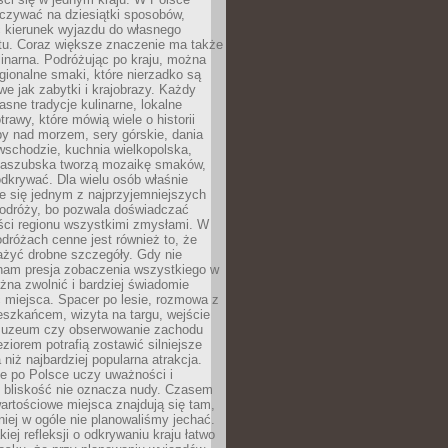
zywać na dziesiątki sposobów,
 kierunek wyjazdu do własnego
u. Coraz większe znaczenie ma także
linarna. Podróżując po kraju, można
ionalne smaki, które nierzadko są
we jak zabytki i krajobrazy. Każdy
asne tradycje kulinarne, lokalne
trawy, które mówią wiele o historii
y nad morzem, sery górskie, dania
wschodzie, kuchnia wielkopolska,
kaszubska tworzą mozaikę smaków,
odkrywać. Dla wielu osób właśnie
je się jednym z najprzyjemniejszych
odróży, bo pozwala doświadczać
ści regionu wszystkimi zmysłami. W
dróżach cenne jest również to, że
ażyć drobne szczegóły. Gdy nie
nam presja zobaczenia wszystkiego w
ożna zwolnić i bardziej świadomie
 miejsca. Spacer po lesie, rozmowa z
eszkańcem, wizyta na targu, wejście
muzeum czy obserwowanie zachodu
eziorem potrafią zostawić silniejsze
niż najbardziej popularna atrakcja.
e po Polsce uczy uważności i
e bliskość nie oznacza nudy. Czasem
wartościowe miejsca znajdują się tam,
iej w ogóle nie planowaliśmy jechać.
iej refleksji o odkrywaniu kraju łatwo