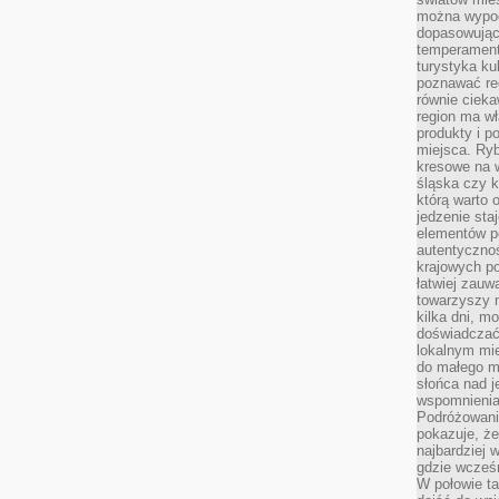
można wypoc
dopasowując
temperament
turystyka ku
poznawać reg
równie cieka
region ma wł
produkty i po
miejsca. Ryb
kresowe na 
śląska czy 
którą warto 
jedzenie sta
elementów p
autentyczno
krajowych po
łatwiej zauw
towarzyszy 
kilka dni, m
doświadczać
lokalnym mi
do małego 
słońca nad j
wspomnienia 
Podróżowani
pokazuje, ż
najbardziej 
gdzie wcześn
W połowie tak