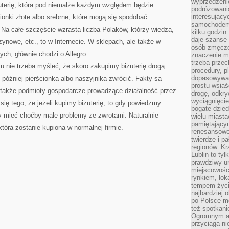
wyprzedzeni
uterię, która pod niemalże każdym względem będzie
podróżowania
interesując
ionki złote albo srebrne, które mogą się spodobać
samochodem,
. Na całe szczęście wzrasta liczba Polaków, którzy wiedzą,
kilku godzin
daje szansę
zynowe, etc., to w Internecie. W sklepach, ale także w
osób zmęczo
ych, głównie chodzi o Allegro.
znaczenie ma
trzeba prze
 nie trzeba myśleć, że skoro zakupimy biżuterię drogą
procedury, p
dopasowywać
 później pierścionka albo naszyjnika zwrócić. Fakty są
prostu wsiąś
e także podmioty gospodarcze prowadzące działalność przez
drogę, odkry
wyciągnięcie
 się tego, że jeżeli kupimy biżuterię, to gdy powiedzmy
bogate dzied
y mieć choćby małe problemy ze zwrotami. Naturalnie
wielu miast
pamiętający
 która zostanie kupiona w normalnej firmie.
renesansowe
twierdze i pa
regionów. K
Lublin to tyl
prawdziwy ur
miejscowośc
rynkiem, lok
tempem życia
najbardziej 
po Polsce m
też spotkani
Ogromnym at
przyciąga ni