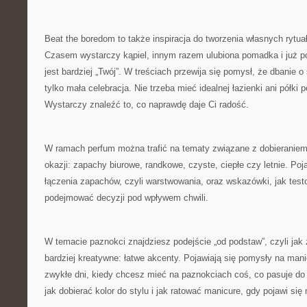
Beat the boredom to także inspiracja do tworzenia własnych rytu
Czasem wystarczy kąpiel, innym razem ulubiona pomadka i już po
jest bardziej „Twój”. W treściach przewija się pomysł, że dbanie o
tylko mała celebracja. Nie trzeba mieć idealnej łazienki ani półki
Wystarczy znaleźć to, co naprawdę daje Ci radość.
W ramach perfum można trafić na tematy związane z dobieranie
okazji: zapachy biurowe, randkowe, czyste, ciepłe czy letnie. Poja
łączenia zapachów, czyli warstwowania, oraz wskazówki, jak test
podejmować decyzji pod wpływem chwili.
W temacie paznokci znajdziesz podejście „od podstaw”, czyli jak 
bardziej kreatywne: łatwe akcenty. Pojawiają się pomysły na mani
zwykłe dni, kiedy chcesz mieć na paznokciach coś, co pasuje do 
jak dobierać kolor do stylu i jak ratować manicure, gdy pojawi si