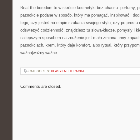
Beat the boredom to w skrócie kosmetyki bez chaosu: perfumy, pi
paznokcie podane w sposób, który ma pomagać, inspirować i doda
tego, czy jesteś na etapie szukania swojego stylu, czy po prost
odświeżyć codzienność, znajdziesz tu słowa-klucze, pomysły i k
najlepszym sposobem na znużenie jest mała zmiana: inny zapach
paznokciach, krem, który daje komfort, albo rytuał, który przypomi
ważna|ważny|ważne.
CATEGORIES:
KLASYKA LITERACKA
Comments are closed.