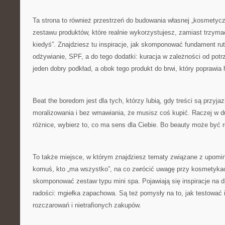
Ta strona to również przestrzeń do budowania własnej „kosmetyczk
zestawu produktów, które realnie wykorzystujesz, zamiast trzymać
kiedyś”. Znajdziesz tu inspiracje, jak skomponować fundament rut
odżywianie, SPF, a do tego dodatki: kuracja w zależności od pot
jeden dobry podkład, a obok tego produkt do brwi, który poprawi
Beat the boredom jest dla tych, którzy lubią, gdy treści są przyj
moralizowania i bez wmawiania, że musisz coś kupić. Raczej w 
różnice, wybierz to, co ma sens dla Ciebie. Bo beauty może być 
To także miejsce, w którym znajdziesz tematy związane z upomi
komuś, kto „ma wszystko”, na co zwrócić uwagę przy kosmetykach
skomponować zestaw typu mini spa. Pojawiają się inspiracje na dr
radości: mgiełka zapachowa. Są też pomysły na to, jak testować 
rozczarowań i nietrafionych zakupów.