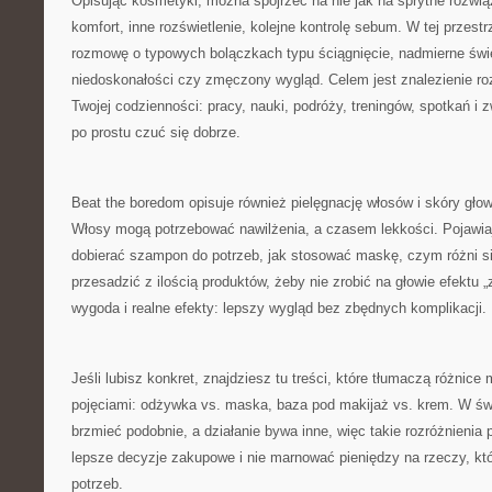
Opisując kosmetyki, można spojrzeć na nie jak na sprytne rozwi
komfort, inne rozświetlenie, kolejne kontrolę sebum. W tej przestr
rozmowę o typowych bolączkach typu ściągnięcie, nadmierne świe
niedoskonałości czy zmęczony wygląd. Celem jest znalezienie ro
Twojej codzienności: pracy, nauki, podróży, treningów, spotkań i 
po prostu czuć się dobrze.
Beat the boredom opisuje również pielęgnację włosów i skóry gło
Włosy mogą potrzebować nawilżenia, a czasem lekkości. Pojawiają
dobierać szampon do potrzeb, jak stosować maskę, czym różni się
przesadzić z ilością produktów, żeby nie zrobić na głowie efektu 
wygoda i realne efekty: lepszy wygląd bez zbędnych komplikacji.
Jeśli lubisz konkret, znajdziesz tu treści, które tłumaczą różnice
pojęciami: odżywka vs. maska, baza pod makijaż vs. krem. W świ
brzmieć podobnie, a działanie bywa inne, więc takie rozróżnieni
lepsze decyzje zakupowe i nie marnować pieniędzy na rzeczy, któ
potrzeb.