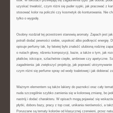
look. W tekstach przewijają się zagadnienia typu: jak dobrać podk
uzyskać trwałość, czym różni się puder sypki, jak pracować z ka
stosować kolor na policzki czy kosmetyk do konturowania. Nie cho
tylko o wygodę.
Osobny rozdział tej przestrzeni stanowią aromaty. Zapach jest jak
potrafi dodać pewności siebie, uspokoić albo podkręcić energię. 
opisuje perfumy tak, by łatwiej było znaleźć ulubioną rodzinę za
o nutach głowy, rdzeniu kompozycji, bazie, a także o tym, jak roz
płatków, iskrzące, szlachetnie ciepłe, ambrowe czy apetyczne. S
zagadnienia: jak zwiększyć projekcję, jak poprawić utrzymywanie 
czym różni się perfume spray od wody toaletowej i jak dobierać 
Ważnym elementem są także lakiery do paznokci oraz cały temat pi
nuda szczególnie szybko zamienia się w kolorową zmianę, bo jede
nastrój i dodać charakteru. W opisach mogą pojawiać się wskazó
płytki, doboru bazy, pracy z top coat, unikania nierówności, a ta
Poruszane są tematy kolorów od klasycznej czerwieni, przez natur