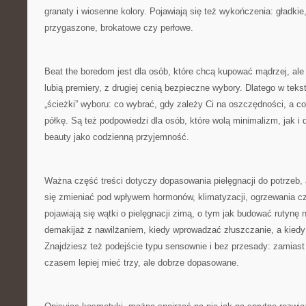
granaty i wiosenne kolory. Pojawiają się też wykończenia: gładkie
przygaszone, brokatowe czy perłowe.
Beat the boredom jest dla osób, które chcą kupować mądrzej, ale 
lubią premiery, z drugiej cenią bezpieczne wybory. Dlatego w teks
„ścieżki” wyboru: co wybrać, gdy zależy Ci na oszczędności, a c
półkę. Są też podpowiedzi dla osób, które wolą minimalizm, jak i d
beauty jako codzienną przyjemność.
Ważna część treści dotyczy dopasowania pielęgnacji do potrzeb, 
się zmieniać pod wpływem hormonów, klimatyzacji, ogrzewania cz
pojawiają się wątki o pielęgnacji zimą, o tym jak budować rutynę n
demakijaż z nawilżaniem, kiedy wprowadzać złuszczanie, a kiedy
Znajdziesz też podejście typu sensownie i bez przesady: zamiast
czasem lepiej mieć trzy, ale dobrze dopasowane.