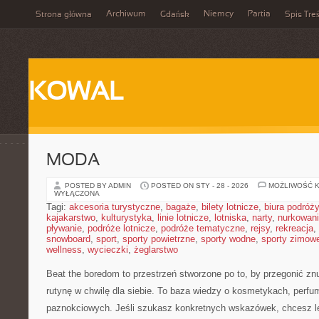
Archiwum
Niemcy
Partia
Strona główna
Gdańsk
Spis Treś
KOWAL
MODA
POSTED BY ADMIN
POSTED ON STY - 28 - 2026
MOŻLIWOŚĆ 
WYŁĄCZONA
Tagi:
akcesoria turystyczne
,
bagaże
,
bilety lotnicze
,
biura podróży
kajakarstwo
,
kulturystyka
,
linie lotnicze
,
lotniska
,
narty
,
nurkowan
pływanie
,
podróże lotnicze
,
podróże tematyczne
,
rejsy
,
rekreacja
,
snowboard
,
sport
,
sporty powietrzne
,
sporty wodne
,
sporty zimow
wellness
,
wycieczki
,
żeglarstwo
Beat the boredom to przestrzeń stworzone po to, by przegonić zn
rutynę w chwilę dla siebie. To baza wiedzy o kosmetykach, perf
paznokciowych. Jeśli szukasz konkretnych wskazówek, chcesz lep