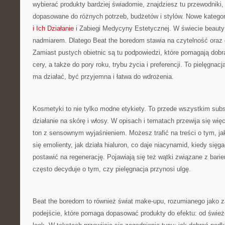
wybierać produkty bardziej świadomie, znajdziesz tu przewodniki, 
dopasowane do różnych potrzeb, budżetów i stylów. Nowe kategor
i Ich Działanie
i Zabiegi Medycyny Estetycznej. W świecie beauty
nadmiarem. Dlatego Beat the boredom stawia na czytelność oraz
Zamiast pustych obietnic są tu podpowiedzi, które pomagają dobr
cery, a także do pory roku, trybu życia i preferencji. To pielęgnac
ma działać, być przyjemna i łatwa do wdrożenia.
Kosmetyki to nie tylko modne etykiety. To przede wszystkim subs
działanie na skórę i włosy. W opisach i tematach przewija się więc
ton z sensownym wyjaśnieniem. Możesz trafić na treści o tym, ja
się emolienty, jak działa hialuron, co daje niacynamid, kiedy sięgać
postawić na regenerację. Pojawiają się też wątki związane z barie
często decyduje o tym, czy pielęgnacja przynosi ulgę.
Beat the boredom to również świat make-upu, rozumianego jako z
podejście, które pomaga dopasować produkty do efektu: od świe