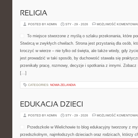
RELIGIA
POSTED BY ADMIN
STY - 29 - 2026
MOŻLIWOŚĆ KOMENTOWA
To miejsce stworzone z myślą o szlaku przekonania, które po
Stwórcą w zwykłych chwilach. Strona jest przystanią dla osób, kt
kroczyć w wierze – nie tylko od święta, ale także wtedy, gdy życ
jest prowadzić w taki sposób, by duchowość stawała się praktyczn
przenikały pracę, rozmowy, decyzje i spotkania z innymi. Zobacz r
[…]
CATEGORIES:
NOWA ZELANDIA
EDUKACJA DZIECI
POSTED BY ADMIN
STY - 29 - 2026
MOŻLIWOŚĆ KOMENTOWA
Przedszkole w Wielichowie to blog edukacyjny tworzony z m
przedszkolnym, najmłodszych dzieciach oraz rodzicach, którzy c