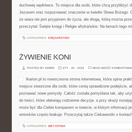
duchowej wędrówce. To miejsce dla osób, które chcą przybliżyć d
Jezusem oraz rozpoznawać znaczenie w świetle Słowa Bożego. Ca
że wiara nie jest przypisem do życia, ale drogą, którą można prz
przeczytać Święte księgi i Religie afrykańskie. Na łamach tego m
CATEGORIES:
KRĘGARSTWO
ŻYWIENIE KONI
POSTED BY ADMIN
STY - 30 - 2026
MOŻLIWOŚĆ KOMENTOWA
Ikarion.pl to nowoczesna strona internetowa, która spina pra
miejsce stworzone dla osób, które cenią sprawdzone podejście, a
poznawać nowe pomysły. Całość została pomyślana tak, aby użytk
do treści, które ułatwiają codzienne decyzje, a przy okazji rozwija
może być dla Ciebie kompasem w świecie, w którym informacji je
wniosków często brakuje. Przeczytaj także Ciekawostki o koniach
CATEGORIES:
WET-OPINIA