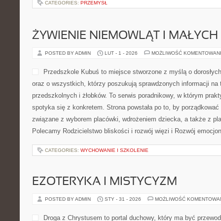
CATEGORIES:
PRZEMYSŁ
ŻYWIENIE NIEMOWLĄT I MAŁYCH 
POSTED BY ADMIN
LUT - 1 - 2026
MOŻLIWOŚĆ KOMENTOWAN
Przedszkole Kubuś to miejsce stworzone z myślą o dorosłyc
oraz o wszystkich, którzy poszukują sprawdzonych informacji na
przedszkolnych i żłobków. To serwis poradnikowy, w którym prakt
spotyka się z konkretem. Strona powstała po to, by porządkować
związane z wyborem placówki, wdrożeniem dziecka, a także z pla
Polecamy Rodzicielstwo bliskości i rozwój więzi i Rozwój emocjon
CATEGORIES:
WYCHOWANIE I SZKOLENIE
EZOTERYKA I MISTYCYZM
POSTED BY ADMIN
STY - 31 - 2026
MOŻLIWOŚĆ KOMENTOWA
Droga z Chrystusem to portal duchowy, który ma być przewod