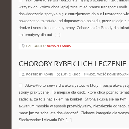
Taxi Drive to serwis tworzony z myślą o szoferach taxi, miłoś
wszystkich, którzy chcą lepiej zrozumieć branżę transportu osób.
doświadczenie spotyka się z entuzjazmem do aut i użyteczną wied
nowoczesna taksówka: od dopasowania pojazdu, przez relacje z 
drodze i sens ekonomiczny pracy. Zobacz także Porady dla taksó
i alternatywy dla aut. […]
CATEGORIES:
NOWA ZELANDIA
CHOROBY RYBEK I ICH LECZENIE
POSTED BY ADMIN
LUT - 2 - 2026
MOŻLIWOŚĆ KOMENTOWAN
Akwa-Pro to serwis dla akwarystów, w którym pasja akwaryst
strony praktycznej. To miejsce dla osób, które chcą poznać tem
zadęcia, za to z naciskiem na konkret. Strona skupia się na tym
akwarium morskie w sposób przewidywalny, niezależnie od tego, c
masz już za sobą lata doświadczeń. Ciekawe kategorie dla wszys
Słodkowodne i Akwaria DIY […]