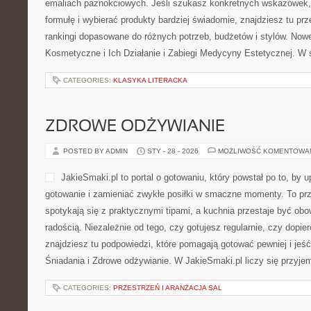
emaliach paznokciowych. Jeśli szukasz konkretnych wskazówek, 
formułę i wybierać produkty bardziej świadomie, znajdziesz tu prz
rankingi dopasowane do różnych potrzeb, budżetów i stylów. Nowe
Kosmetyczne i Ich Działanie i Zabiegi Medycyny Estetycznej. W 
CATEGORIES:
KLASYKA LITERACKA
ZDROWE ODŻYWIANIE
POSTED BY ADMIN
STY - 28 - 2026
MOŻLIWOŚĆ KOMENTOWA
JakieSmaki.pl to portal o gotowaniu, który powstał po to, by
gotowanie i zamieniać zwykłe posiłki w smaczne momenty. To prz
spotykają się z praktycznymi tipami, a kuchnia przestaje być obo
radością. Niezależnie od tego, czy gotujesz regularnie, czy dopie
znajdziesz tu podpowiedzi, które pomagają gotować pewniej i je
Śniadania i Zdrowe odżywianie. W JakieSmaki.pl liczy się przyje
CATEGORIES:
PRZESTRZEŃ I ARANŻACJA SAL