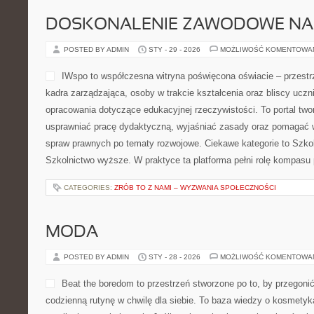
DOSKONALENIE ZAWODOWE NAU
POSTED BY ADMIN
STY - 29 - 2026
MOŻLIWOŚĆ KOMENTOWA
IWspo to współczesna witryna poświęcona oświacie – przest
kadra zarządzająca, osoby w trakcie kształcenia oraz bliscy ucz
opracowania dotyczące edukacyjnej rzeczywistości. To portal two
usprawniać pracę dydaktyczną, wyjaśniać zasady oraz pomagać 
spraw prawnych po tematy rozwojowe. Ciekawe kategorie to Szko
Szkolnictwo wyższe. W praktyce ta platforma pełni rolę kompasu 
CATEGORIES:
ZRÓB TO Z NAMI – WYZWANIA SPOŁECZNOŚCI
MODA
POSTED BY ADMIN
STY - 28 - 2026
MOŻLIWOŚĆ KOMENTOWA
Beat the boredom to przestrzeń stworzone po to, by przegonić
codzienną rutynę w chwilę dla siebie. To baza wiedzy o kosmety