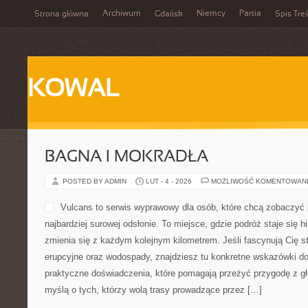
Archiwum
Niemcy
Partia
Strona główna
Gdańsk
Spis Treś
KOWAL
BAGNA I MOKRADŁA
POSTED BY ADMIN
LUT - 4 - 2026
MOŻLIWOŚĆ KOMENTOWAN
Vulcans to serwis wyprawowy dla osób, które chcą zobaczyć 
najbardziej surowej odsłonie. To miejsce, gdzie podróż staje się hi
zmienia się z każdym kolejnym kilometrem. Jeśli fascynują Cię st
erupcyjne oraz wodospady, znajdziesz tu konkretne wskazówki do
praktyczne doświadczenia, które pomagają przeżyć przygodę z gł
myślą o tych, którzy wolą trasy prowadzące przez […]