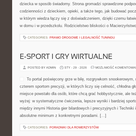
dziecka w sposób świadomy. Strona gromadzi sprawdzone podpo
codzienności z dzieckiem, opieki, a także tego, jak budować pocz
w którym wiedza łączy się z doświadczeniem, dzięki czemu łatwi
w domu i w przedszkolu. Rodzicielstwo bliskości o Macierzyństwo 
CATEGORIES:
PRAWO DROGOWE I LEGALNOŚĆ TUNINGU
E-SPORT I GRY WIRTUALNE
POSTED BY ADMIN
STY - 29 - 2026
MOŻLIWOŚĆ KOMENTOWA
To portal poświęcony grze w bilę, rozgrywkom snookerowym, 
czterem sportom precyzji, w których liczy się celność, chłodna gł
miejsce powstało dla osób, które chcą grać hobbystycznie, ale też
wyżej: w systematyczne ćwiczenia, lepsze wyniki i bardziej spor
między innymi Historia gier bilardowych i precyzyjnych i Techniki i
absolutne minimum z konkretnymi poradami. […]
CATEGORIES:
PORADNIKI DLA ROWERZYSTÓW