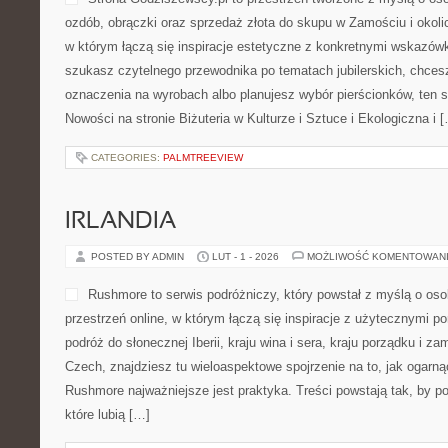
ozdób, obrączki oraz sprzedaż złota do skupu w Zamościu i okoli
w którym łączą się inspiracje estetyczne z konkretnymi wskazów
szukasz czytelnego przewodnika po tematach jubilerskich, chcesz
oznaczenia na wyrobach albo planujesz wybór pierścionków, ten s
Nowości na stronie Biżuteria w Kulturze i Sztuce i Ekologiczna i 
CATEGORIES:
PALMTREEVIEW
IRLANDIA
POSTED BY ADMIN
LUT - 1 - 2026
MOŻLIWOŚĆ KOMENTOWAN
Rushmore to serwis podróżniczy, który powstał z myślą o os
przestrzeń online, w którym łączą się inspiracje z użytecznymi po
podróż do słonecznej Iberii, kraju wina i sera, kraju porządku i za
Czech, znajdziesz tu wieloaspektowe spojrzenie na to, jak ogarn
Rushmore najważniejsze jest praktyka. Treści powstają tak, by
które lubią […]