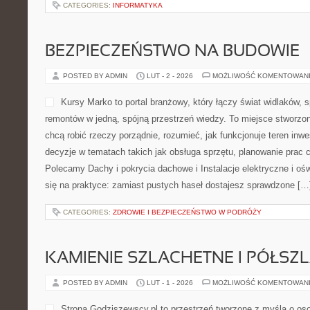
CATEGORIES:
INFORMATYKA
BEZPIECZEŃSTWO NA BUDOWIE
POSTED BY ADMIN
LUT - 2 - 2026
MOŻLIWOŚĆ KOMENTOWAN
Kursy Marko to portal branżowy, który łączy świat widlaków, 
remontów w jedną, spójną przestrzeń wiedzy. To miejsce stworzo
chcą robić rzeczy porządnie, rozumieć, jak funkcjonuje teren inwe
decyzje w tematach takich jak obsługa sprzętu, planowanie prac c
Polecamy Dachy i pokrycia dachowe i Instalacje elektryczne i ośw
się na praktyce: zamiast pustych haseł dostajesz sprawdzone […
CATEGORIES:
ZDROWIE I BEZPIECZEŃSTWO W PODRÓŻY
KAMIENIE SZLACHETNE I PÓŁSZ
POSTED BY ADMIN
LUT - 1 - 2026
MOŻLIWOŚĆ KOMENTOWAN
Strona Godziszewscy.pl to przestrzeń tworzone z myślą o osob