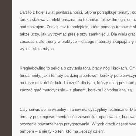
Dart to z kolei świat powtarzalności. Strona porządkuje tematy: od
tarcza stalowa vs elektroniczna, po technikę: follow-through, usta
nad spokojem. Znajdziesz tu podejście, które pomaga trenować 
także uczy, jak wytrzymać presję przy zamknięciu. Dla wielu gracz
zasadach, ale trudny w praktyce – dlatego materiały skupiają się 
wyniki: stała rutyna.
Kręgle/bowling to sekcja o czytaniu toru, pracy nóg i krokach. 
fundamenty, jak i tematy bardziej „sportowe”: korekty po pierwsz
na torze oraz dobór kuli. To część dla tych, którzy chcą przestać 
zacząć grać metodycznie – z planem, korektą i chłodną analizą.
Cały serwis spina wspólny mianownik: dyscypliny techniczne. Dlat
tematy przekrojowe: mentalność zawodnika, opanowanie, budowan
tworzenie powtarzalnego przygotowania. W tych grach często wygr
tempem – a nie tylko ten, kto ma „lepszy dzień”.