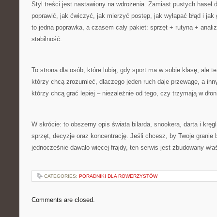
Styl treści jest nastawiony na wdrożenia. Zamiast pustych haseł 
poprawić, jak ćwiczyć, jak mierzyć postęp, jak wyłapać błąd i ja
to jedna poprawka, a czasem cały pakiet: sprzęt + rutyna + analiz
stabilność.
To strona dla osób, które lubią, gdy sport ma w sobie klasę, ale te
którzy chcą zrozumieć, dlaczego jeden ruch daje przewagę, a inny
którzy chcą grać lepiej – niezależnie od tego, czy trzymają w dłoni
W skrócie: to obszerny opis świata bilarda, snookera, darta i kręg
sprzęt, decyzje oraz koncentrację. Jeśli chcesz, by Twoje granie 
jednocześnie dawało więcej frajdy, ten serwis jest zbudowany właś
CATEGORIES:
PORADNIKI DLA ROWERZYSTÓW
Comments are closed.