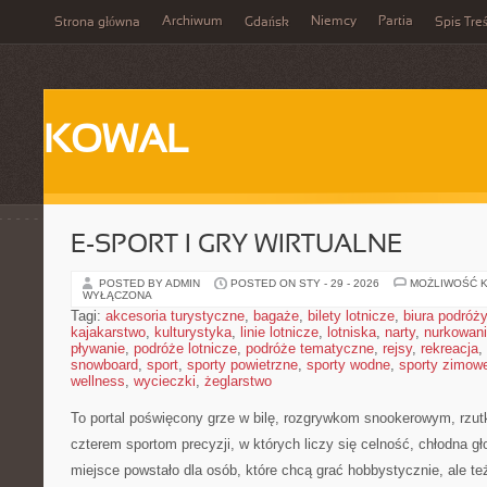
Archiwum
Niemcy
Partia
Strona główna
Gdańsk
Spis Treś
KOWAL
E-SPORT I GRY WIRTUALNE
POSTED BY ADMIN
POSTED ON STY - 29 - 2026
MOŻLIWOŚĆ 
WYŁĄCZONA
Tagi:
akcesoria turystyczne
,
bagaże
,
bilety lotnicze
,
biura podróży
kajakarstwo
,
kulturystyka
,
linie lotnicze
,
lotniska
,
narty
,
nurkowan
pływanie
,
podróże lotnicze
,
podróże tematyczne
,
rejsy
,
rekreacja
,
snowboard
,
sport
,
sporty powietrzne
,
sporty wodne
,
sporty zimow
wellness
,
wycieczki
,
żeglarstwo
To portal poświęcony grze w bilę, rozgrywkom snookerowym, rzut
czterem sportom precyzji, w których liczy się celność, chłodna gł
miejsce powstało dla osób, które chcą grać hobbystycznie, ale też