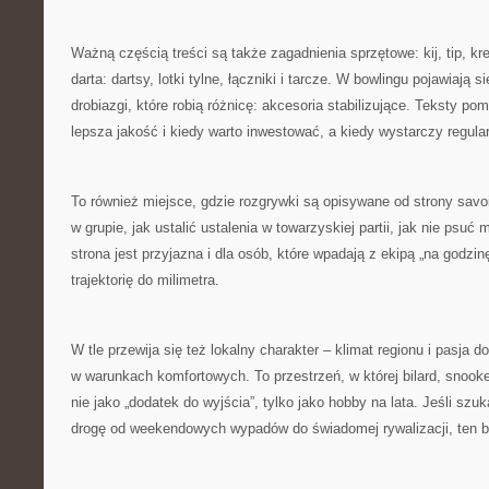
Ważną częścią treści są także zagadnienia sprzętowe: kij, tip, kre
darta: dartsy, lotki tylne, łączniki i tarcze. W bowlingu pojawiają s
drobiazgi, które robią różnicę: akcesoria stabilizujące. Teksty po
lepsza jakość i kiedy warto inwestować, a kiedy wystarczy regular
To również miejsce, gdzie rozgrywki są opisywane od strony savo
w grupie, jak ustalić ustalenia w towarzyskiej partii, jak nie ps
strona jest przyjazna i dla osób, które wpadają z ekipą „na godzinę”
trajektorię do milimetra.
W tle przewija się też lokalny charakter – klimat regionu i pasja 
w warunkach komfortowych. To przestrzeń, w której bilard, snooker
nie jako „dodatek do wyjścia”, tylko jako hobby na lata. Jeśli szuka
drogę od weekendowych wypadów do świadomej rywalizacji, ten bl