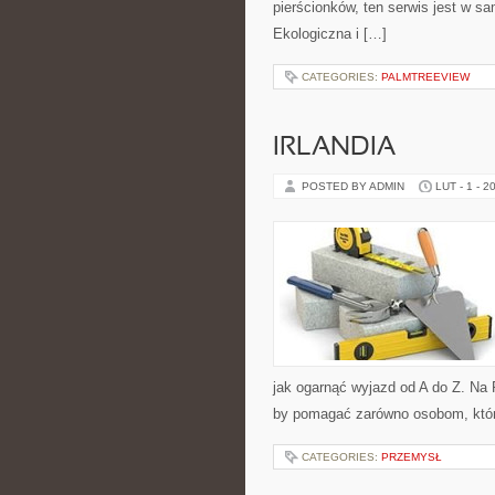
pierścionków, ten serwis jest w sa
Ekologiczna i […]
CATEGORIES:
PALMTREEVIEW
IRLANDIA
POSTED BY ADMIN
LUT - 1 - 2
jak ogarnąć wyjazd od A do Z. Na 
by pomagać zarówno osobom, któr
CATEGORIES:
PRZEMYSŁ