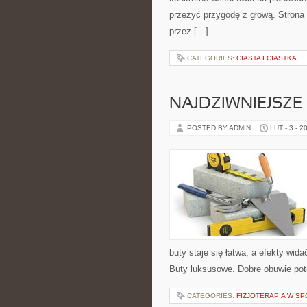
przeżyć przygodę z głową. Strona 
przez […]
CATEGORIES:
CIASTA I CIASTKA
NAJDZIWNIEJSZE
POSTED BY ADMIN
LUT - 3 - 2
buty staje się łatwa, a efekty wida
Buty luksusowe. Dobre obuwie potr
CATEGORIES:
FIZJOTERAPIA W S