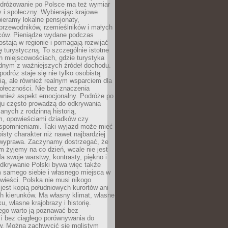
Podróżowanie po Polsce ma też wymiar
 i społeczny. Wybierając krajowe
pieramy lokalne pensjonaty,
 przewodników, rzemieślników i małych
rców. Pieniądze wydane podczas
stają w regionie i pomagają rozwijać
tę turystyczną. To szczególnie istotne
h miejscowościach, gdzie turystyka
dnym z ważniejszych źródeł dochodu.
podróż staje się nie tylko osobistą
ą, ale również realnym wsparciem dla
ołeczności. Nie bez znaczenia
ównież aspekt emocjonalny. Podróże po
ju często prowadzą do odkrywania
anych z rodzinną historią,
m, opowieściami dziadków czy
spomnieniami. Taki wyjazd może mieć
bisty charakter niż nawet najbardziej
wyprawa. Zaczynamy dostrzegać, że
ym żyjemy na co dzień, wcale nie jest
a swoje warstwy, kontrasty, piękno i
Odkrywanie Polski bywa więc także
 samego siebie i własnego miejsca w
wieści. Polska nie musi nikogo
jest kopią południowych kurortów ani
h kierunków. Ma własny klimat, własne
u, własne krajobrazy i historię.
ego warto ją poznawać bez
i bez ciągłego porównywania do
ów. Można zachwycić się mglistym