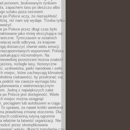
ad jeziorem, brukowanym rynkiem
ta, zapachem lasu po deszczu albo
iego szlaku poza sezonem.
e po Polsce uczy, że niezwykłość
bliżej, niż nam się wydaje. Trzeba tylko
auważyć.
 po Polsce przez długi czas było
traktowane jako mniej ekscytujące niż
raniczne. Tymczasem w ostatnich
 więcej osób odkrywa, że krajowe
gą dostarczyć równie wielu emocji,
 niezapomnianych wspomnień. Polska
 zaskakująco różnorodnym. Na
iewielkiej przestrzeni można znaleźć
jeziora, rozległe lasy, historyczne
i, uzdrowiska, parki narodowe i setki
h miejsc, które zachwycają klimatem.
robina ciekawości, by przekonać się,
na podróż nie zawsze wymaga lotu
 planowania z wielomiesięcznym
em. Jedną z największych zalet
 po Polsce jest dostępność. Wiele
ych miejsc można osiągnąć
 pociągiem lub autobusem w ciągu
. To sprawia, że nawet krótki weekend
 na prawdziwą zmianę otoczenia. Dla
nych codzienną rutyną ogromne
 właśnie ta łatwość organizacji. Nie
chodzić przez skomplikowane
lanować waluty, długich transferów czy