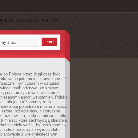
SCRIBE
FACEBOOK
TWITTER
 po Polsce przez długi czas było
traktowane jako mniej ekscytujące niż
raniczne. Tymczasem w ostatnich
 więcej osób odkrywa, że krajowe
gą dostarczyć równie wielu emocji,
 niezapomnianych wspomnień. Polska
 zaskakująco różnorodnym. Na
iewielkiej przestrzeni można znaleźć
jeziora, rozległe lasy, historyczne
i, uzdrowiska, parki narodowe i setki
h miejsc, które zachwycają klimatem.
robina ciekawości, by przekonać się,
na podróż nie zawsze wymaga lotu
 planowania z wielomiesięcznym