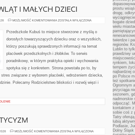
dopasowywać
prostu wsiąś
WLĄT I MAŁYCH DZIECI
drogę, odkry
wyciągnięcie
ŻYWIENIE
026
MOŻLIWOŚĆ KOMENTOWANIA
ZOSTAŁA WYŁĄCZONA
bogate dzied
NIEMOWLĄT
wielu miast
I
MAŁYCH
pamiętający
Przedszkole Kubuś to miejsce stworzone z myślą o
DZIECI
renesansowe
dorosłych towarzyszących dziecku oraz o wszystkich,
twierdze i pa
regionów. K
którzy poszukują sprawdzonych informacji na temat
Lublin to tyl
placówek przedszkolnych i żłobków. To serwis
prawdziwy ur
miejscowośc
poradnikowy, w którym praktyka opieki i wychowania
rynkiem, lok
tempem życia
spotyka się z konkretem. Strona powstała po to, by
najbardziej 
 stres związane z wyborem placówki, wdrożeniem dziecka,
po Polsce m
też spotkani
zinie. Polecamy Rodzicielstwo bliskości i rozwój więzi i
Ogromnym at
przyciąga ni
sezonem, gdy
nadmorskie 
OLENIE
odpocząć. M
kontaktem z
sobie coś z 
Tatry oferuj
STYCYZM
lubią aktyw
Podlasie, J
Dolny Śląsk 
EZOTERYKA
 2026
MOŻLIWOŚĆ KOMENTOWANIA
ZOSTAŁA WYŁĄCZONA
I
światów mieś