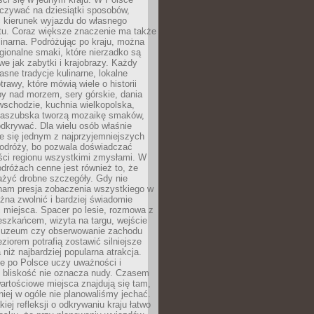
zywać na dziesiątki sposobów,
 kierunek wyjazdu do własnego
u. Coraz większe znaczenie ma także
linarna. Podróżując po kraju, można
ionalne smaki, które nierzadko są
we jak zabytki i krajobrazy. Każdy
asne tradycje kulinarne, lokalne
trawy, które mówią wiele o historii
y nad morzem, sery górskie, dania
wschodzie, kuchnia wielkopolska,
kaszubska tworzą mozaikę smaków,
odkrywać. Dla wielu osób właśnie
je się jednym z najprzyjemniejszych
odróży, bo pozwala doświadczać
ści regionu wszystkimi zmysłami. W
dróżach cenne jest również to, że
ażyć drobne szczegóły. Gdy nie
nam presja zobaczenia wszystkiego w
ożna zwolnić i bardziej świadomie
 miejsca. Spacer po lesie, rozmowa z
eszkańcem, wizyta na targu, wejście
muzeum czy obserwowanie zachodu
eziorem potrafią zostawić silniejsze
niż najbardziej popularna atrakcja.
e po Polsce uczy uważności i
e bliskość nie oznacza nudy. Czasem
wartościowe miejsca znajdują się tam,
iej w ogóle nie planowaliśmy jechać.
iej refleksji o odkrywaniu kraju łatwo