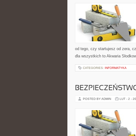
od tego, czy startujesz od zera, 
dla wszystkich to Akwaria Słodko
CATEGORIES:
INFORMATYKA
BEZPIECZEŃSTW
POSTED BY ADMIN
LUT - 2 - 2