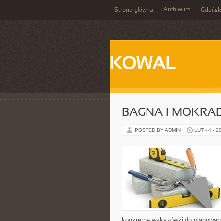
Archiwum
Strona główna
Gdańsk
KOWAL
BAGNA I MOKRA
POSTED BY ADMIN
LUT - 4 - 2
konkretne wskazówki do planowani