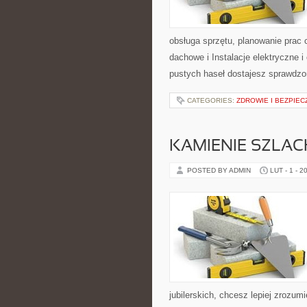
obsługa sprzętu, planowanie prac 
dachowe i Instalacje elektryczne i
pustych haseł dostajesz sprawdz
CATEGORIES:
ZDROWIE I BEZPIE
KAMIENIE SZLAC
POSTED BY ADMIN
LUT - 1 - 2
jubilerskich, chcesz lepiej zrozu