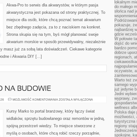
lokalnym mi
ICH
Akwa-Pro to serwis dla akwarystów, w którym pasja
do małego 
LECZENIE
słońca nad j
akwarystyczna jest pokazana od strony praktycznej. To
wspomnienia 
miejsce dla osób, które chcą poznać temat akwarium
Podróżowani
pokazuje, ż
bez zbędnego zadęcia, za to z naciskiem na konkret.
najbardziej 
gdzie wcześn
Strona skupia się na tym, byś mógł planować swoje
W połowie tak
akwarium morskie w sposób przewidywalny, niezależnie
dojść do wn
bardzo pomoc
czy masz już za sobą lata doświadczeń. Ciekawe kategorie
dobrze upo
wodne i Akwaria DIY […]
regionach, a
ciekawostka
najpopularni
oczywiste, a
zainteresowa
Warto też z
samego wypo
O NA BUDOWIE
już jedynie 
Jedni wybier
wyprawy, zw
BEZPIECZEŃSTWO
026
MOŻLIWOŚĆ KOMENTOWANIA
ZOSTAŁA WYŁĄCZONA
gospodarstw
NA
BUDOWIE
wellness al
Kursy Marko to portal branżowy, który łączy świat
Polska daje
możliwości, a
widlaków, sprzętu budowlanego oraz remontów w jedną,
turystyczna 
spójną przestrzeń wiedzy. To miejsce stworzone z
regiony staj
Jednocześni
myślą o osobach, które chcą robić rzeczy porządnie,
spokojne, k