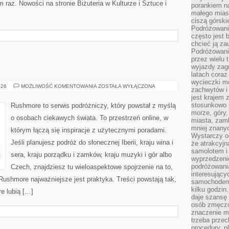
m raz. Nowości na stronie Biżuteria w Kulturze i Sztuce i
porankiem n
małego mias
ciszą górsk
Podróżowani
często jest 
chcieć ją z
Podróżowanie
przez wielu 
wyjazdy zag
latach coraz
wycieczki mo
IRLANDIA
026
MOŻLIWOŚĆ KOMENTOWANIA
ZOSTAŁA WYŁĄCZONA
zachwytów i
jest krajem
stosunkowo n
Rushmore to serwis podróżniczy, który powstał z myślą
morze, góry, 
o osobach ciekawych świata. To przestrzeń online, w
miasta, zamk
mniej znanyc
którym łączą się inspiracje z użytecznymi poradami.
Wystarczy od
Jeśli planujesz podróż do słonecznej Iberii, kraju wina i
że atrakcyj
samolotem i
sera, kraju porządku i zamków, kraju muzyki i gór albo
wyprzedzeni
podróżowania
Czech, znajdziesz tu wieloaspektowe spojrzenie na to,
interesując
Rushmore najważniejsze jest praktyka. Treści powstają tak,
samochodem,
kilku godzin
e lubią […]
daje szansę
osób zmęczo
znaczenie ma
trzeba prze
procedury, p