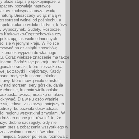
 plaże stają się spokojniejsze, a
spacery pozwalają naprawdę
azury zachwycają ciszą, wodą i
 naturą. Bieszczady wciąż mają w
przestrzeni wolnej od pośpiechu, a
ą spektakularne widoki dla tych, którzy
ny wypoczynek. Sudety, Roztocze,
ura Krakowsko-Częstochowska czy
pokazują, jak wiele odmiennych
ci się w jednym kraju. W Polsce
zywać na dziesiątki sposobów,
 kierunek wyjazdu do własnego
u. Coraz większe znaczenie ma także
linarna. Podróżując po kraju, można
ionalne smaki, które nierzadko są
we jak zabytki i krajobrazy. Każdy
asne tradycje kulinarne, lokalne
trawy, które mówią wiele o historii
y nad morzem, sery górskie, dania
wschodzie, kuchnia wielkopolska,
kaszubska tworzą mozaikę smaków,
odkrywać. Dla wielu osób właśnie
je się jednym z najprzyjemniejszych
odróży, bo pozwala doświadczać
ści regionu wszystkimi zmysłami. W
dróżach cenne jest również to, że
ażyć drobne szczegóły. Gdy nie
nam presja zobaczenia wszystkiego w
ożna zwolnić i bardziej świadomie
 miejsca. Spacer po lesie, rozmowa z