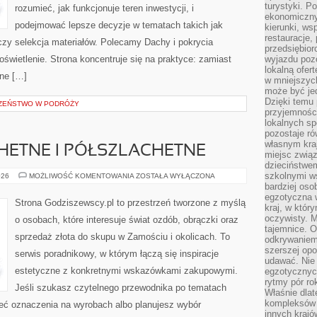
turystyki. 
rozumieć, jak funkcjonuje teren inwestycji, i
ekonomiczny
podejmować lepsze decyzje w tematach takich jak
kierunki, ws
restauracje,
czy selekcja materiałów. Polecamy Dachy i pokrycia
przedsiębio
 oświetlenie. Strona koncentruje się na praktyce: zamiast
wyjazdu pozo
lokalną ofer
one […]
w mniejszyc
może być je
Dzięki temu 
CZEŃSTWO W PODRÓŻY
przyjemności
lokalnych sp
pozostaje r
własnym kra
HETNE I PÓŁSZLACHETNE
miejsc związ
dzieciństwe
szkolnymi w
KAMIENIE
026
MOŻLIWOŚĆ KOMENTOWANIA
ZOSTAŁA WYŁĄCZONA
SZLACHETNE
bardziej oso
I
egzotyczna 
PÓŁSZLACHETNE
Strona Godziszewscy.pl to przestrzeń tworzone z myślą
kraj, w któr
oczywisty. M
o osobach, które interesuje świat ozdób, obrączki oraz
tajemnice. 
sprzedaż złota do skupu w Zamościu i okolicach. To
odkrywaniem
szerszej opo
serwis poradnikowy, w którym łączą się inspiracje
udawać. Nie 
estetyczne z konkretnymi wskazówkami zakupowymi.
egzotycznyc
rytmy pór rok
Jeśli szukasz czytelnego przewodnika po tematach
Właśnie dlat
kompleksów 
mieć oznaczenia na wyrobach albo planujesz wybór
innych kraj