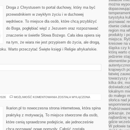
MISTYCYZM
można wypoc
Droga z Chrystusem to portal duchowy, który ma być
dopasowując
temperament
przewodnikiem w zwykłym życiu i w duchowej
turystyka ku
wędrówce. To miejsce dla osób, które chcą przybliżyć
poznawać reg
równie cieka
do Boga, pogłębiać więź z Jezusem oraz rozpoznawać
region ma wł
produkty i po
znaczenie w świetle Słowa Bożego. Cała idea opiera się
miejsca. Ryb
na tym, że wiara nie jest przypisem do życia, ale drogą,
kresowe na 
śląska czy 
ku. Warto przeczytać Święte księgi i Religie afrykańskie.
którą warto 
jedzenie sta
elementów p
autentyczno
krajowych po
łatwiej zauw
towarzyszy 
kilka dni, m
doświadczać
lokalnym mi
do małego 
ŻYWIENIE
 2026
MOŻLIWOŚĆ KOMENTOWANIA
ZOSTAŁA WYŁĄCZONA
słońca nad j
KONI
wspomnienia 
Ikarion.pl to nowoczesna strona internetowa, która spina
Podróżowani
pokazuje, ż
praktykę z motywacją. To miejsce stworzone dla osób,
najbardziej 
gdzie wcześn
które cenią sprawdzone podejście, ale jednocześnie
W połowie tak
chcą poznawać nowe pomysły. Całość została