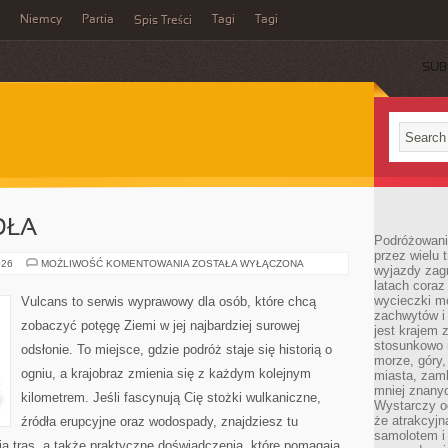
Niemcy
Partia
Tagi
Tagi
Spis Treści
SUB
DŁA
Podróżowanie
przez wielu 
BAGNA
026
MOŻLIWOŚĆ KOMENTOWANIA
ZOSTAŁA WYŁĄCZONA
wyjazdy zag
I
latach coraz
MOKRADŁA
wycieczki mo
Vulcans to serwis wyprawowy dla osób, które chcą
zachwytów i
zobaczyć potęgę Ziemi w jej najbardziej surowej
jest krajem
stosunkowo n
odsłonie. To miejsce, gdzie podróż staje się historią o
morze, góry, 
ogniu, a krajobraz zmienia się z każdym kolejnym
miasta, zamk
mniej znanyc
kilometrem. Jeśli fascynują Cię stożki wulkaniczne,
Wystarczy od
że atrakcyj
źródła erupcyjne oraz wodospady, znajdziesz tu
samolotem i
a tras, a także praktyczne doświadczenia, które pomagają