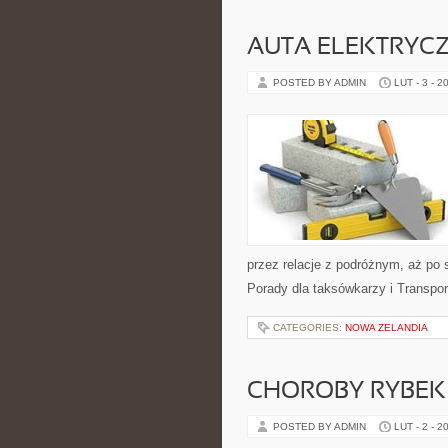
AUTA ELEKTRYC
POSTED BY ADMIN
LUT - 3 - 2
przez relacje z podróżnym, aż po
Porady dla taksówkarzy i Transport
CATEGORIES:
NOWA ZELANDIA
CHOROBY RYBEK I
POSTED BY ADMIN
LUT - 2 - 2