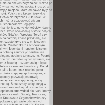
 się do obcych zwyczajów. Można po
ć w samochód lub pociąg i ruszyć w
wając miejsca, które od dawna były na
 ręki. Polska ma także niezwykle
zictwo historyczne i kulturowe. W
ach można spacerować ulicami
mi średniowiecze, oglądać
 kamienice, gotyckie kościoły, dawne
łace, które opowiadają historię całych
raków, Gdańsk, Wrocław, Toruń czy
ko najbardziej znane przykłady, ale
ok często kryje się w mniejszych
iach. Miasteczka z zachowanym
alnymi legendami i spokojniejszym
 potrafią zauroczyć bardziej niż
oblegane atrakcje turystyczne. Podróż
oże być nie tylko wypoczynkiem, ale
em z historią i tożsamością miejsc.
utem są również krajobrazy. Bałtyk
e tylko latem, lecz również poza
 plaże stają się spokojniejsze, a
spacery pozwalają naprawdę
azury zachwycają ciszą, wodą i
 naturą. Bieszczady wciąż mają w
przestrzeni wolnej od pośpiechu, a
ą spektakularne widoki dla tych, którzy
ny wypoczynek. Sudety, Roztocze,
ura Krakowsko-Częstochowska czy
pokazują, jak wiele odmiennych
ci się w jednym kraju. W Polsce