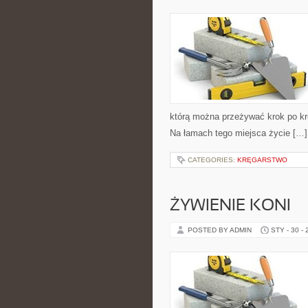
którą można przeżywać krok po kro
Na łamach tego miejsca życie […]
CATEGORIES:
KRĘGARSTWO
ŻYWIENIE KONI
POSTED BY ADMIN
STY - 30 -