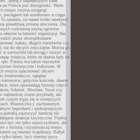
em. Jedną z największych zalet
 po Polsce jest dostępność. Wiele
ych miejsc można osiągnąć
 pociągiem lub autobusem w ciągu
. To sprawia, że nawet krótki weekend
 na prawdziwą zmianę otoczenia. Dla
nych codzienną rutyną ogromne
 właśnie ta łatwość organizacji. Nie
chodzić przez skomplikowane
lanować waluty, długich transferów czy
 się do obcych zwyczajów. Można po
ć w samochód lub pociąg i ruszyć w
wając miejsca, które od dawna były na
 ręki. Polska ma także niezwykle
zictwo historyczne i kulturowe. W
ach można spacerować ulicami
mi średniowiecze, oglądać
 kamienice, gotyckie kościoły, dawne
łace, które opowiadają historię całych
raków, Gdańsk, Wrocław, Toruń czy
ko najbardziej znane przykłady, ale
ok często kryje się w mniejszych
iach. Miasteczka z zachowanym
alnymi legendami i spokojniejszym
 potrafią zauroczyć bardziej niż
oblegane atrakcje turystyczne. Podróż
oże być nie tylko wypoczynkiem, ale
em z historią i tożsamością miejsc.
utem są również krajobrazy. Bałtyk
e tylko latem, lecz również poza