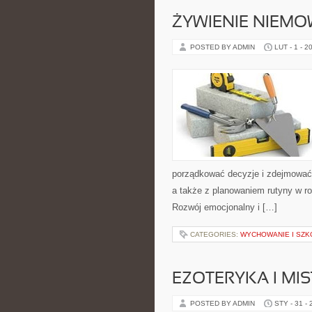
ŻYWIENIE NIEMO
POSTED BY ADMIN
LUT - 1 - 2
porządkować decyzje i zdejmować
a także z planowaniem rutyny w rod
Rozwój emocjonalny i […]
CATEGORIES:
WYCHOWANIE I SZK
EZOTERYKA I MI
POSTED BY ADMIN
STY - 31 -