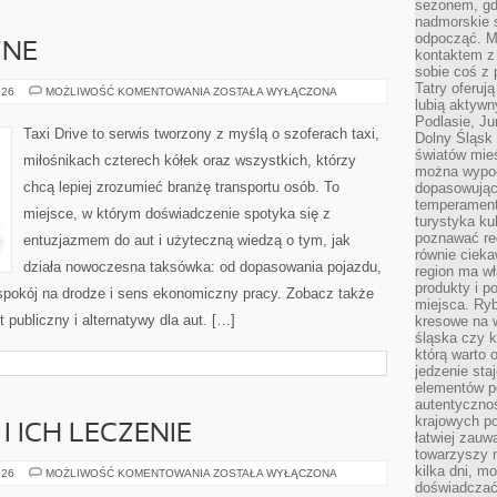
sezonem, gdy
nadmorskie 
odpocząć. M
ZNE
kontaktem z
sobie coś z 
Tatry oferuj
AUTA
026
MOŻLIWOŚĆ KOMENTOWANIA
ZOSTAŁA WYŁĄCZONA
ELEKTRYCZNE
lubią aktyw
Podlasie, J
Taxi Drive to serwis tworzony z myślą o szoferach taxi,
Dolny Śląsk 
światów mieś
miłośnikach czterech kółek oraz wszystkich, którzy
można wypoc
chcą lepiej zrozumieć branżę transportu osób. To
dopasowując
temperament
miejsce, w którym doświadczenie spotyka się z
turystyka ku
poznawać reg
entuzjazmem do aut i użyteczną wiedzą o tym, jak
równie cieka
działa nowoczesna taksówka: od dopasowania pojazdu,
region ma wł
produkty i po
 spokój na drodze i sens ekonomiczny pracy. Zobacz także
miejsca. Ryb
 publiczny i alternatywy dla aut. […]
kresowe na 
śląska czy 
którą warto 
jedzenie sta
elementów p
autentyczno
krajowych po
 ICH LECZENIE
łatwiej zauw
towarzyszy 
kilka dni, m
CHOROBY
026
MOŻLIWOŚĆ KOMENTOWANIA
ZOSTAŁA WYŁĄCZONA
RYBEK
doświadczać
I