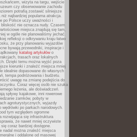
eszkańcem, wizyta na targu, wejście
muzeum czy obserwowanie zachodu
eziorem potrafią zostawić silniejsze
niż najbardziej popularna atrakcja.
e po Polsce uczy uważności i
e bliskość nie oznacza nudy. Czasem
wartościowe miejsca znajdują się tam,
iej w ogóle nie planowaliśmy jechać.
iej refleksji o odkrywaniu kraju łatwo
iosku, że przy planowaniu wyjazdów
ne bywają przewodniki, inspiracje i
rządkowany
katalog artykułów
o
trakcjach, trasach oraz lokalnych
ch. Dzięki temu można wyjść poza
ejsze kierunki i znaleźć miejsca mniej
le idealnie dopasowane do własnych
ń, tempa podróżowania i budżetu.
wrócić uwagę na zmianę podejścia do
czynku. Coraz więcej osób nie szuka
biernego leżenia, ale doświadczeń.
ają spływy kajakowe, inni rowerowe
iedzanie zamków, pobyty w
ach agroturystycznych, wyjazdy
bo wędrówki po parkach narodowych.
 pod tym względem ogromne
 rozwijająca się infrastruktura
sprawia, że nawet mniej oczywiste
ą się coraz bardziej dostępne.
e nadal można znaleźć miejsca
ameralne i oddalone od masowej