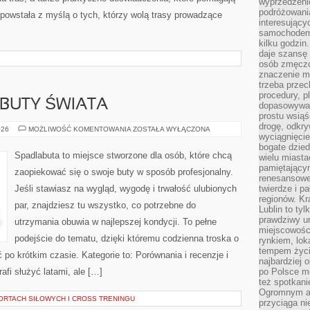
wyprzedzeni
podróżowania
powstała z myślą o tych, którzy wolą trasy prowadzące
interesując
samochodem,
kilku godzin
daje szansę
osób zmęczo
znaczenie ma
trzeba prze
procedury, p
 BUTY ŚWIATA
dopasowywać
prostu wsiąś
drogę, odkry
NAJDZIWNIEJSZE
026
MOŻLIWOŚĆ KOMENTOWANIA
ZOSTAŁA WYŁĄCZONA
wyciągnięcie
BUTY
ŚWIATA
bogate dzied
Spadlabuta to miejsce stworzone dla osób, które chcą
wielu miast
pamiętający
zaopiekować się o swoje buty w sposób profesjonalny.
renesansowe
Jeśli stawiasz na wygląd, wygodę i trwałość ulubionych
twierdze i pa
regionów. K
par, znajdziesz tu wszystko, co potrzebne do
Lublin to tyl
prawdziwy ur
utrzymania obuwia w najlepszej kondycji. To pełne
miejscowośc
podejście do tematu, dzięki któremu codzienna troska o
rynkiem, lok
tempem życia
ć po krótkim czasie. Kategorie to: Porównania i recenzje i
najbardziej 
afi służyć latami, ale […]
po Polsce m
też spotkani
Ogromnym at
PORTACH SIŁOWYCH I CROSS TRENINGU
przyciąga ni