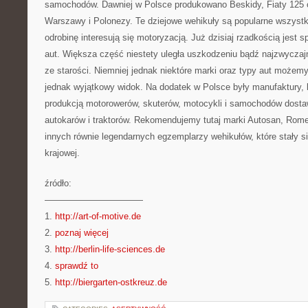
samochodów. Dawniej w Polsce produkowano Beskidy, Fiaty 125 
Warszawy i Polonezy. Te dziejowe wehikuły są popularne wszyst
odrobinę interesują się motoryzacją. Już dzisiaj rzadkością jest 
aut. Większa część niestety uległa uszkodzeniu bądź najzwyczajn
ze starości. Niemniej jednak niektóre marki oraz typy aut możemy
jednak wyjątkowy widok. Na dodatek w Polsce były manufaktury, 
produkcją motorowerów, skuterów, motocykli i samochodów dost
autokarów i traktorów. Rekomendujemy tutaj marki Autosan, Romet,
innych równie legendarnych egzemplarzy wehikułów, które stały 
krajowej.
źródło:
———————————
1.
http://art-of-motive.de
2.
poznaj więcej
3.
http://berlin-life-sciences.de
4.
sprawdź to
5.
http://biergarten-ostkreuz.de