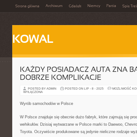
Archiwum
Niemcy
Partia
Strona główna
Gdańsk
Spis Treś
KOWAL
KAŻDY POSIADACZ AUTA ZNA 
DOBRZE KOMPLIKACJE
POSTED BY ADMIN
POSTED ON LIP - 8 - 2025
MOŻLIWOŚĆ K
WYŁĄCZONA
Wyrób samochodów w Polsce
W Polsce znajduje się obecnie dużo fabryk, które zajmują się pro
wehikułów. Dzisiaj wytwarzane w Polsce marki to Daewoo, Chevrole
Toyota. Oczywiście produkowane są jedynie nieliczne rodzaje wy