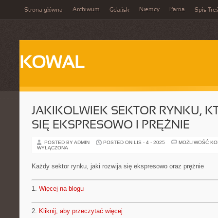
Archiwum
Niemcy
Partia
Strona główna
Gdańsk
Spis Treś
KOWAL
JAKIKOLWIEK SEKTOR RYNKU, K
SIĘ EKSPRESOWO I PRĘŻNIE
POSTED BY ADMIN
POSTED ON LIS - 4 - 2025
MOŻLIWOŚĆ K
WYŁĄCZONA
Każdy sektor rynku, jaki rozwija się ekspresowo oraz prężnie
1.
Więcej na blogu
2.
Kliknij, aby przeczytać więcej