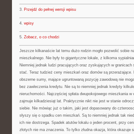
3.
Przejdź do pełnej wersji wpisu
4.
wpisy
5.
Zobacz, o co chodzi
Jeszcze kilkanaście lat temu dużo rodzin mogło pozwolić sobie n
mieszkalnego. Nie były to gigantyczne lokale, z kilkoma sypialni
Niemniej jednak ludzi pracujących oraz zyskujących w granicach ś
stać. Teraz tudzież ceny mieszkań oraz domów są przerażające. 
obszerne sumy, mające ugruntowaną pozycję zawodową nie mogą 
bez zawleczenia kredytu. Nie są to niemniej jednak kredyty kilkul
nieruchomości. Najczęściej spłata dwupokojowego mieszkania w
zajmuje kilkadziesiąt lat. Praktycznie nikt nie jest w stanie odro
siebie. Nie mówiąc już o takim, jaki jest dopasowany do czteroos
słyszy się o spadku cen mieszkań. Są to niemniej jednak tak nied
ich nie dostrzega. Spadek atutów lokalu o jeden procent, przy ceni
złotych nie ma znaczenia. To tylko złudna okazja, która okazuje s