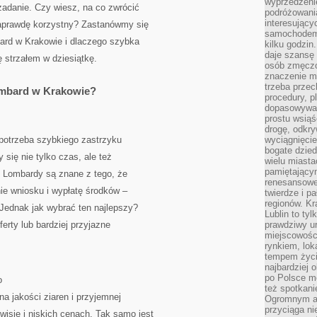
wyprzedzeni
 zadanie. Czy wiesz, na co zwrócić
podróżowania
interesując
aprawdę korzystny? Zastanówmy się
samochodem,
bard w Krakowie i dlaczego szybka
kilku godzin
daje szansę
strzałem w dziesiątkę.
osób zmęczo
znaczenie ma
trzeba prze
ombard w Krakowie?
procedury, p
dopasowywać
prostu wsiąś
drogę, odkry
 potrzeba szybkiego zastrzyku
wyciągnięcie
bogate dzied
się nie tylko czas, ale też
wielu miast
pamiętający
. Lombardy są znane z tego, że
renesansowe
ie wniosku i wypłatę środków –
twierdze i pa
regionów. K
 Jednak jak wybrać ten najlepszy?
Lublin to tyl
erty lub bardziej przyjazne
prawdziwy ur
miejscowośc
rynkiem, lok
tempem życia
najbardziej 
po Polsce m
o
też spotkani
a jakości ziaren i przyjemnej
Ogromnym at
przyciąga ni
isie i niskich cenach. Tak samo jest