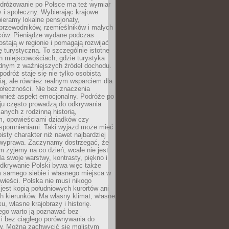
Podróżowanie po Polsce ma też wymiar
 i społeczny. Wybierając krajowe
pieramy lokalne pensjonaty,
 przewodników, rzemieślników i małych
rców. Pieniądze wydane podczas
stają w regionie i pomagają rozwijać
tę turystyczną. To szczególnie istotne
h miejscowościach, gdzie turystyka
dnym z ważniejszych źródeł dochodu.
podróż staje się nie tylko osobistą
ą, ale również realnym wsparciem dla
ołeczności. Nie bez znaczenia
ównież aspekt emocjonalny. Podróże po
ju często prowadzą do odkrywania
anych z rodzinną historią,
m, opowieściami dziadków czy
spomnieniami. Taki wyjazd może mieć
bisty charakter niż nawet najbardziej
wyprawa. Zaczynamy dostrzegać, że
ym żyjemy na co dzień, wcale nie jest
a swoje warstwy, kontrasty, piękno i
Odkrywanie Polski bywa więc także
 samego siebie i własnego miejsca w
wieści. Polska nie musi nikogo
jest kopią południowych kurortów ani
h kierunków. Ma własny klimat, własne
u, własne krajobrazy i historię.
ego warto ją poznawać bez
i bez ciągłego porównywania do
ów. Można zachwycić się mglistym