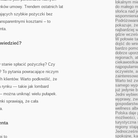
lokalnym mi
unków umowy. Trendem ostatnich lat
do małego 
słońca nad j
rujących szybkie pożyczki bez
wspomnienia 
Podróżowani
ransparentnymi kosztami – to
pokazuje, ż
nta.
najbardziej 
gdzie wcześn
W połowie tak
 wiedzieć?
dojść do wn
bardzo pomoc
dobrze upo
regionach, a
ciekawostka
 stanie spłacić pożyczkę? Czy
najpopularni
oczywiste, a
y? To pytania powracające niczym
zainteresowa
h klientów. Warto podkreślić, że
Warto też z
samego wypo
 rynku — takie jak lombard
już jedynie 
 można uniknąć wielu pułapek.
Jedni wybier
wyprawy, zw
nki sprawiają, że cała
gospodarstw
wellness al
a.
Polska daje
możliwości, a
turystyczna 
enta
regiony staj
Jednocześni
spokojne, k
j to