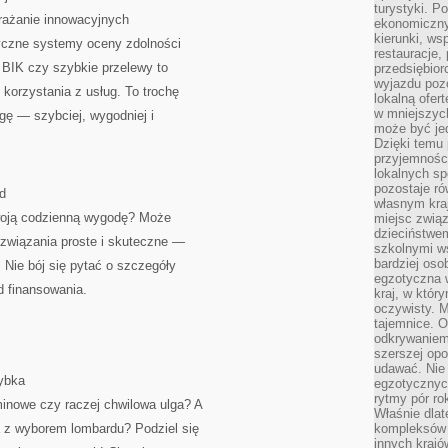
turystyki. 
drażanie innowacyjnych
ekonomiczny
kierunki, ws
yczne systemy oceny zdolności
restauracje,
 BIK czy szybkie przelewy to
przedsiębio
wyjazdu pozo
 korzystania z usług. To trochę
lokalną ofer
w mniejszyc
ogę — szybciej, wygodniej i
może być je
Dzięki temu 
przyjemności
lokalnych sp
pozostaje r
d
własnym kra
Twoją codzienną wygodę? Może
miejsc związ
dzieciństwe
ozwiązania proste i skuteczne —
szkolnymi w
bardziej oso
 Nie bój się pytać o szczegóły
egzotyczna 
 finansowania.
kraj, w któr
oczywisty. M
tajemnice. 
odkrywaniem
szerszej opo
udawać. Nie 
ybka
egzotycznyc
rytmy pór rok
minowe czy raczej chwilowa ulga? A
Właśnie dlat
z wyborem lombardu? Podziel się
kompleksów 
innych kraj