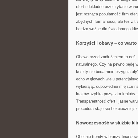
ofert i dokładne przeczytanie war
jest rosnąca popularność firm ofe
zbędnych formalności, ale też z t
bardzo ważne dla świadomego klie
Korzyści i obawy – co warto
Obawa przed zadłużeniem to coś
naturalnego. Czy na pewno będę w
koszty nie będą mnie przygniatał
echo w głowach wielu potencjalnyc
wybierając odpowiednie miejsce na
kraków,szybka pożyczka kraków —
Transparentność ofert i jasne waru
procedura staje się bezpieczniejsz
Nowoczesność w służbie kli
Obecnie trendy w branży finansowe