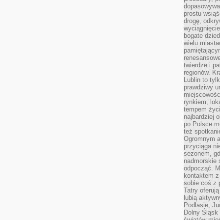
dopasowywać
prostu wsiąś
drogę, odkry
wyciągnięcie
bogate dzied
wielu miast
pamiętający
renesansowe
twierdze i pa
regionów. K
Lublin to tyl
prawdziwy ur
miejscowośc
rynkiem, lok
tempem życia
najbardziej 
po Polsce m
też spotkani
Ogromnym at
przyciąga ni
sezonem, gdy
nadmorskie 
odpocząć. M
kontaktem z
sobie coś z 
Tatry oferuj
lubią aktyw
Podlasie, J
Dolny Śląsk 
światów mieś