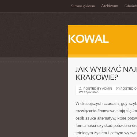
Archiwum
Strona główna
Gdańsk
KOWAL
JAK WYBRAĆ NA
KRAKOWIE?
POSTED BY ADMIN
POSTED ON
WYŁĄCZONA
W dzisiejszych czasach, gdy szyb
rozwiązania finansowe stają się k
osób szuka alternatyw, które poz
formalności uzyskać potrzebne śr
tętniącym życiem i pełnym wyzwa