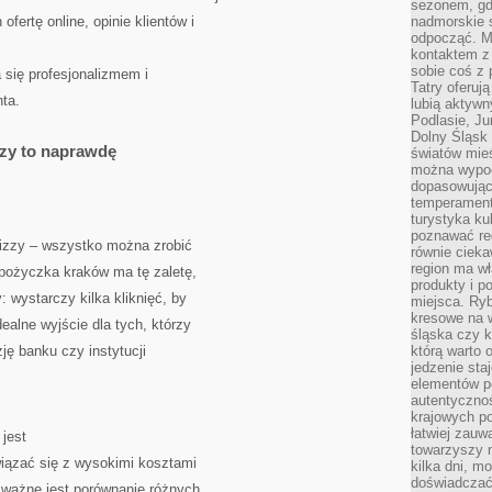
sezonem, gdy
fertę online, opinie klientów i
nadmorskie 
odpocząć. M
kontaktem z
sobie coś z 
 się profesjonalizmem i
Tatry oferuj
ta.
lubią aktyw
Podlasie, J
Dolny Śląsk 
zy to naprawdę
światów mieś
można wypoc
dopasowując
temperament
turystyka ku
poznawać reg
izzy – wszystko można zrobić
równie cieka
region ma wł
a pożyczka kraków ma tę zaletę,
produkty i po
 wystarczy kilka kliknięć, by
miejsca. Ryb
kresowe na 
ealne wyjście dla tych, którzy
śląska czy 
ję banku czy instytucji
którą warto 
jedzenie sta
elementów p
autentyczno
krajowych po
łatwiej zauw
jest
towarzyszy 
wiązać się z wysokimi kosztami
kilka dni, m
doświadczać
k ważne jest porównanie różnych