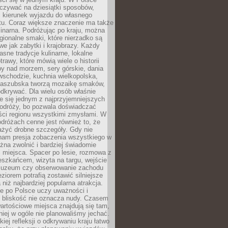
zywać na dziesiątki sposobów,
 kierunek wyjazdu do własnego
u. Coraz większe znaczenie ma także
linarna. Podróżując po kraju, można
ionalne smaki, które nierzadko są
we jak zabytki i krajobrazy. Każdy
asne tradycje kulinarne, lokalne
trawy, które mówią wiele o historii
y nad morzem, sery górskie, dania
wschodzie, kuchnia wielkopolska,
kaszubska tworzą mozaikę smaków,
odkrywać. Dla wielu osób właśnie
je się jednym z najprzyjemniejszych
odróży, bo pozwala doświadczać
ści regionu wszystkimi zmysłami. W
dróżach cenne jest również to, że
ażyć drobne szczegóły. Gdy nie
nam presja zobaczenia wszystkiego w
ożna zwolnić i bardziej świadomie
 miejsca. Spacer po lesie, rozmowa z
eszkańcem, wizyta na targu, wejście
muzeum czy obserwowanie zachodu
eziorem potrafią zostawić silniejsze
niż najbardziej popularna atrakcja.
e po Polsce uczy uważności i
e bliskość nie oznacza nudy. Czasem
wartościowe miejsca znajdują się tam,
iej w ogóle nie planowaliśmy jechać.
iej refleksji o odkrywaniu kraju łatwo