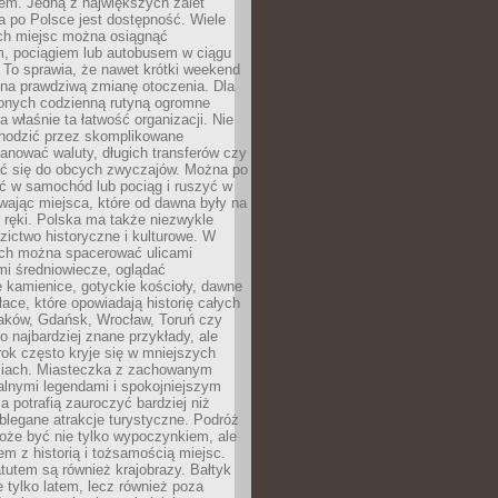
em. Jedną z największych zalet
 po Polsce jest dostępność. Wiele
ych miejsc można osiągnąć
 pociągiem lub autobusem w ciągu
. To sprawia, że nawet krótki weekend
 na prawdziwą zmianę otoczenia. Dla
nych codzienną rutyną ogromne
 właśnie ta łatwość organizacji. Nie
chodzić przez skomplikowane
lanować waluty, długich transferów czy
 się do obcych zwyczajów. Można po
ć w samochód lub pociąg i ruszyć w
wając miejsca, które od dawna były na
 ręki. Polska ma także niezwykle
zictwo historyczne i kulturowe. W
ach można spacerować ulicami
mi średniowiecze, oglądać
 kamienice, gotyckie kościoły, dawne
łace, które opowiadają historię całych
raków, Gdańsk, Wrocław, Toruń czy
ko najbardziej znane przykłady, ale
ok często kryje się w mniejszych
iach. Miasteczka z zachowanym
alnymi legendami i spokojniejszym
 potrafią zauroczyć bardziej niż
oblegane atrakcje turystyczne. Podróż
oże być nie tylko wypoczynkiem, ale
em z historią i tożsamością miejsc.
utem są również krajobrazy. Bałtyk
e tylko latem, lecz również poza