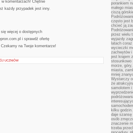
ś w komentarzach! Chętnie
porankiem n
małego mias
ż każdy przypadek jest inny.
ciszą górsk
Podróżowani
często jest 
chcieć ją z
Podróżowanie
 się więcej o dostępnych
przez wielu 
epron.com.pl i sprawdź ofertę
wyjazdy zag
latach coraz
. Czekamy na Twoje komentarze!
wycieczki mo
zachwytów i
jest krajem
ÓJ UCZNIÓW
stosunkowo n
morze, góry, 
miasta, zamk
mniej znanyc
Wystarczy od
że atrakcyj
samolotem i
wyprzedzeni
podróżowania
interesując
samochodem,
kilku godzin
daje szansę
osób zmęczo
znaczenie ma
trzeba prze
procedury, p