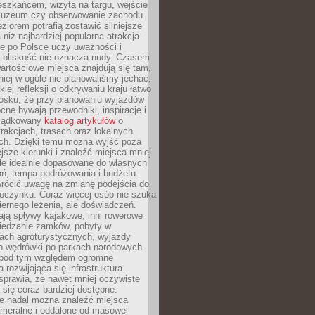
eszkańcem, wizyta na targu, wejście
muzeum czy obserwowanie zachodu
eziorem potrafią zostawić silniejsze
niż najbardziej popularna atrakcja.
e po Polsce uczy uważności i
e bliskość nie oznacza nudy. Czasem
wartościowe miejsca znajdują się tam,
iej w ogóle nie planowaliśmy jechać.
iej refleksji o odkrywaniu kraju łatwo
iosku, że przy planowaniu wyjazdów
ne bywają przewodniki, inspiracje i
rządkowany
katalog artykułów
o
trakcjach, trasach oraz lokalnych
ch. Dzięki temu można wyjść poza
ejsze kierunki i znaleźć miejsca mniej
le idealnie dopasowane do własnych
ń, tempa podróżowania i budżetu.
wrócić uwagę na zmianę podejścia do
czynku. Coraz więcej osób nie szuka
biernego leżenia, ale doświadczeń.
ają spływy kajakowe, inni rowerowe
iedzanie zamków, pobyty w
ach agroturystycznych, wyjazdy
bo wędrówki po parkach narodowych.
 pod tym względem ogromne
 rozwijająca się infrastruktura
sprawia, że nawet mniej oczywiste
ą się coraz bardziej dostępne.
e nadal można znaleźć miejsca
ameralne i oddalone od masowej