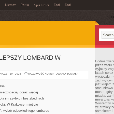
Niemcy
Partia
Tagi
Tagi
Spis Treści
SUB
JLEPSZY LOMBARD W
Podróżowanie
przez wielu 
wyjazdy zag
latach coraz
JAK
 CZE - 10 - 2025
MOŻLIWOŚĆ KOMENTOWANIA
ZOSTAŁA
wycieczki mo
WYBRAĆ
NAJLEPSZY
zachwytów i
LOMBARD
jest krajem
W
kie
KRAKOWIE?
stosunkowo n
morze, góry, 
oniecznością, coraz więcej
miasta, zamk
wolą im szybko i bez zbędnych
mniej znanyc
Wystarczy od
odki. W Krakowie, mieście
że atrakcyj
ń, wybór odpowiedniego lombardu
samolotem i