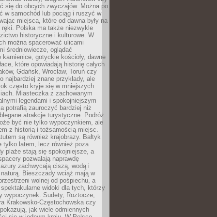
 się do obcych zwyczajów. Można po
ć w samochód lub pociąg i ruszyć w
wając miejsca, które od dawna były na
 ręki. Polska ma także niezwykle
zictwo historyczne i kulturowe. W
ach można spacerować ulicami
mi średniowiecze, oglądać
 kamienice, gotyckie kościoły, dawne
łace, które opowiadają historię całych
raków, Gdańsk, Wrocław, Toruń czy
ko najbardziej znane przykłady, ale
ok często kryje się w mniejszych
iach. Miasteczka z zachowanym
alnymi legendami i spokojniejszym
 potrafią zauroczyć bardziej niż
oblegane atrakcje turystyczne. Podróż
oże być nie tylko wypoczynkiem, ale
em z historią i tożsamością miejsc.
utem są również krajobrazy. Bałtyk
e tylko latem, lecz również poza
 plaże stają się spokojniejsze, a
spacery pozwalają naprawdę
azury zachwycają ciszą, wodą i
 naturą. Bieszczady wciąż mają w
przestrzeni wolnej od pośpiechu, a
ą spektakularne widoki dla tych, którzy
ny wypoczynek. Sudety, Roztocze,
ura Krakowsko-Częstochowska czy
pokazują, jak wiele odmiennych
ci się w jednym kraju. W Polsce