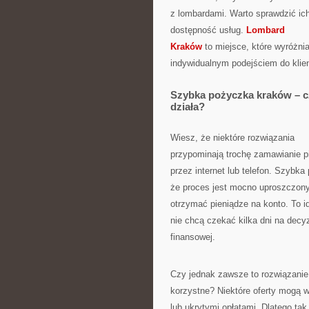
z lombardami. Warto sprawdzić ich o
dostępność usług.
Lombard
Kraków
to miejsce, które wyróżnia
indywidualnym podejściem do klien
Szybka pożyczka kraków – c
działa?
Wiesz, że niektóre rozwiązania
przypominają trochę zamawianie p
przez internet lub telefon. Szybk
że proces jest mocno uproszczony:
otrzymać pieniądze na konto. To id
nie chcą czekać kilka dni na decyz
finansowej.
Czy jednak zawsze to rozwiązanie 
korzystne? Niektóre oferty mogą 
lub ukrytymi opłatami. Dlatego ta