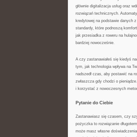
głównie digitalizacja usług oraz w
rozwiązań technicznych. Automat
kredytowej na podstawie danych z
standardy, które podnoszą komfort
jak przesiadka z roweru na hulajn
bardziej nowocześnie.
A czy zastanawiałeś się kiedyś na
tym, jak technologia wpływa na 
nadszedł czas, aby postawić na r
zwłaszcza gdy chodzi o pieniądze.
i korzystać z nowoczesnych metod
Pytanie do Ciebie
Zastanawiasz się czasem, czy sz
pożyczka to rozwiązanie długoter
może masz własne doświadczenia 