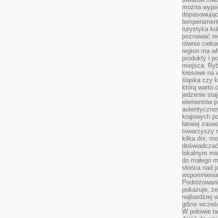
można wypoc
dopasowując
temperament
turystyka ku
poznawać reg
równie cieka
region ma wł
produkty i po
miejsca. Ryb
kresowe na 
śląska czy 
którą warto 
jedzenie sta
elementów p
autentyczno
krajowych po
łatwiej zauw
towarzyszy 
kilka dni, m
doświadczać
lokalnym mi
do małego 
słońca nad j
wspomnienia 
Podróżowani
pokazuje, ż
najbardziej 
gdzie wcześn
W połowie tak