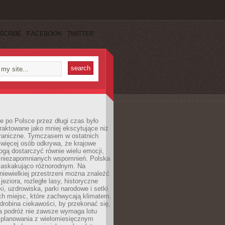
SCRIBE
FACEBOOK
TWITTER
 po Polsce przez długi czas było
traktowane jako mniej ekscytujące niż
raniczne. Tymczasem w ostatnich
 więcej osób odkrywa, że krajowe
gą dostarczyć równie wielu emocji,
 niezapomnianych wspomnień. Polska
 zaskakująco różnorodnym. Na
iewielkiej przestrzeni można znaleźć
jeziora, rozległe lasy, historyczne
i, uzdrowiska, parki narodowe i setki
h miejsc, które zachwycają klimatem.
robina ciekawości, by przekonać się,
na podróż nie zawsze wymaga lotu
 planowania z wielomiesięcznym