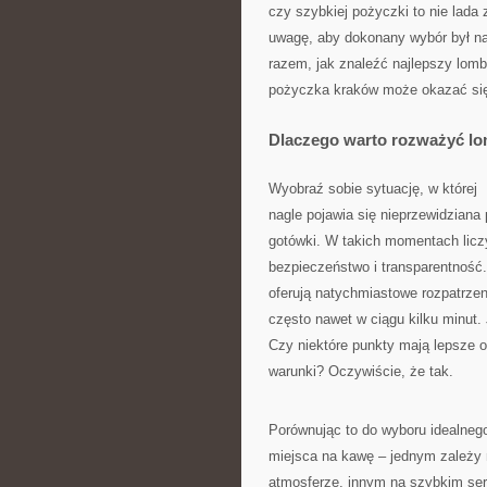
czy szybkiej pożyczki to nie lada
uwagę, aby dokonany wybór był n
razem, jak znaleźć najlepszy lom
pożyczka kraków może okazać się 
Dlaczego warto rozważyć l
Wyobraź sobie sytuację, w której
nagle pojawia się nieprzewidziana
gotówki. W takich momentach liczy 
bezpieczeństwo i transparentność
oferują natychmiastowe rozpatrzen
często nawet w ciągu kilku minut.
Czy niektóre punkty mają lepsze of
warunki? Oczywiście, że tak.
Porównując to do wyboru idealneg
miejsca na kawę – jednym zależy n
atmosferze, innym na szybkim serw