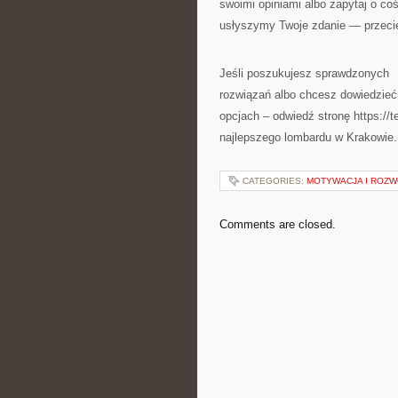
swoimi opiniami albo zapytaj o co
usłyszymy Twoje zdanie — przecie
Jeśli poszukujesz sprawdzonych
rozwiązań albo chcesz dowiedzieć
opcjach – odwiedź stronę https://t
najlepszego lombardu w Krakowie
CATEGORIES:
MOTYWACJA I ROZW
Comments are closed.