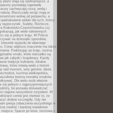
 plaże stają się spokojniejsze, a
spacery pozwalają naprawdę
azury zachwycają ciszą, wodą i
 naturą. Bieszczady wciąż mają w
przestrzeni wolnej od pośpiechu, a
ą spektakularne widoki dla tych, którzy
ny wypoczynek. Sudety, Roztocze,
ura Krakowsko-Częstochowska czy
pokazują, jak wiele odmiennych
ci się w jednym kraju. W Polsce
zywać na dziesiątki sposobów,
 kierunek wyjazdu do własnego
u. Coraz większe znaczenie ma także
linarna. Podróżując po kraju, można
ionalne smaki, które nierzadko są
we jak zabytki i krajobrazy. Każdy
asne tradycje kulinarne, lokalne
trawy, które mówią wiele o historii
y nad morzem, sery górskie, dania
wschodzie, kuchnia wielkopolska,
kaszubska tworzą mozaikę smaków,
odkrywać. Dla wielu osób właśnie
je się jednym z najprzyjemniejszych
odróży, bo pozwala doświadczać
ści regionu wszystkimi zmysłami. W
dróżach cenne jest również to, że
ażyć drobne szczegóły. Gdy nie
nam presja zobaczenia wszystkiego w
ożna zwolnić i bardziej świadomie
 miejsca. Spacer po lesie, rozmowa z