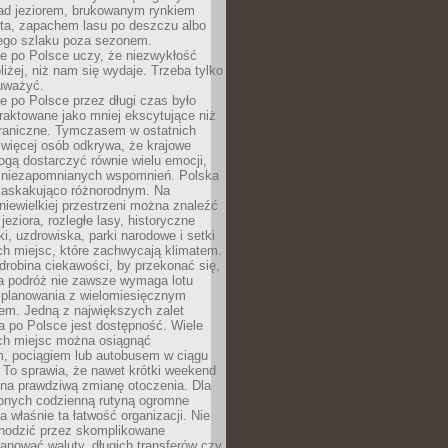
ad jeziorem, brukowanym rynkiem
ta, zapachem lasu po deszczu albo
iego szlaku poza sezonem.
e po Polsce uczy, że niezwykłość
bliżej, niż nam się wydaje. Trzeba tylko
auważyć.
 po Polsce przez długi czas było
traktowane jako mniej ekscytujące niż
raniczne. Tymczasem w ostatnich
 więcej osób odkrywa, że krajowe
gą dostarczyć równie wielu emocji,
 niezapomnianych wspomnień. Polska
 zaskakująco różnorodnym. Na
iewielkiej przestrzeni można znaleźć
jeziora, rozległe lasy, historyczne
i, uzdrowiska, parki narodowe i setki
h miejsc, które zachwycają klimatem.
robina ciekawości, by przekonać się,
na podróż nie zawsze wymaga lotu
 planowania z wielomiesięcznym
em. Jedną z największych zalet
 po Polsce jest dostępność. Wiele
ych miejsc można osiągnąć
 pociągiem lub autobusem w ciągu
. To sprawia, że nawet krótki weekend
 na prawdziwą zmianę otoczenia. Dla
nych codzienną rutyną ogromne
 właśnie ta łatwość organizacji. Nie
chodzić przez skomplikowane
lanować waluty, długich transferów czy