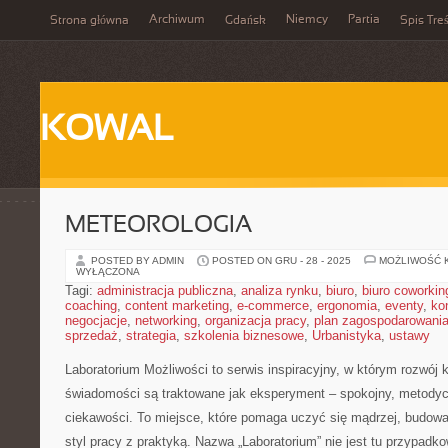
Archiwum
Niemcy
Partia
Strona główna
Gdańsk
Spis Treś
KOWAL
METEOROLOGIA
POSTED BY ADMIN
POSTED ON GRU - 28 - 2025
MOŻLIWOŚĆ 
WYŁĄCZONA
Tagi:
administracja publiczna
,
analiza rynku
,
biuro
,
biuro coworkin
coaching
,
content marketing
,
e-commerce
,
ergonomia
,
eventy
,
ko
negocjacje
,
networking
,
organizacja pracy
,
plan zagospodarowani
sprzedaż
,
strategia
,
szkolenia biznesowe
,
Urbanistyka
,
ustawy
Laboratorium Możliwości to serwis inspiracyjny, w którym rozwój 
świadomości są traktowane jak eksperyment – spokojny, metodyc
ciekawości. To miejsce, które pomaga uczyć się mądrzej, budowa
styl pracy z praktyką. Nazwa „Laboratorium” nie jest tu przypadk