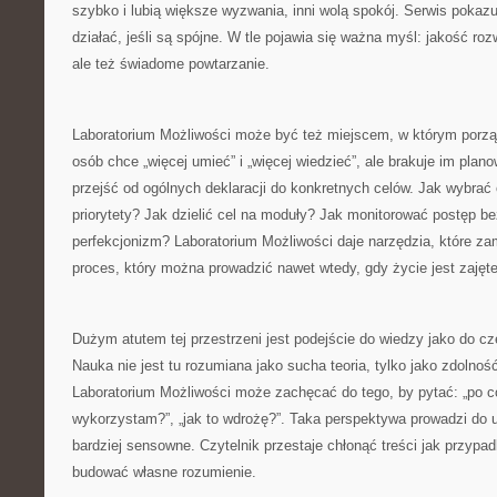
szybko i lubią większe wyzwania, inni wolą spokój. Serwis pokaz
działać, jeśli są spójne. W tle pojawia się ważna myśl: jakość rozw
ale też świadome powtarzanie.
Laboratorium Możliwości może być też miejscem, w którym porząd
osób chce „więcej umieć” i „więcej wiedzieć”, ale brakuje im pla
przejść od ogólnych deklaracji do konkretnych celów. Jak wybrać
priorytety? Jak dzielić cel na moduły? Jak monitorować postęp b
perfekcjonizm? Laboratorium Możliwości daje narzędzia, które za
proces, który można prowadzić nawet wtedy, gdy życie jest zajęte
Dużym atutem tej przestrzeni jest podejście do wiedzy jako do c
Nauka nie jest tu rozumiana jako sucha teoria, tylko jako zdolnoś
Laboratorium Możliwości może zachęcać do tego, by pytać: „po co 
wykorzystam?”, „jak to wdrożę?”. Taka perspektywa prowadzi do uc
bardziej sensowne. Czytelnik przestaje chłonąć treści jak przypa
budować własne rozumienie.