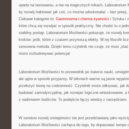
oparte na testowaniu, a nie na magicznych trikach. Laboratorium
by rozwój traktować jak coś, co można udoskonalać – bez presji,
Ciekawe kategorie to:
Gastronomia i chemia żywności
i Sztuka i 
które chcą się rozwijać w sposób praktyczny. Nie chodzi tu o jed
stabilny postęp. Laboratorium Możliwości pokazuje, że rozwój k
kroków: prób, które z czasem przynoszą efekty. W tej filozofii lic
sensowna metoda. Dzięki temu czytelnik nie czuje, że musi „stać 
może rozbudowywać potencjał.
Laboratorium Możliwości to przewodnik po świecie nauki, umiejętn
ale ujęta w sposób przyjazny. W tekstach ważne są jasne wyjaśni
przełożyć teorię na codzienność. Czytelnik może odkrywać, jak d
budować samodyscyplinę, jak rozwijać logiczne wnioskowanie, a ta
z nadmiarem bodźców. To podejście łączy wiedzę z narzędziami.
W serwisie rozwój umiejętności nie jest przedstawiany jako wyścig
Laboratorium Możliwości zachęca do tego, by dopasować tempo d