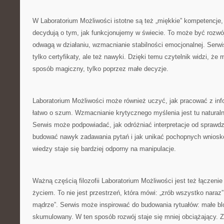
W Laboratorium Możliwości istotne są też „miękkie” kompetencje, c
decydują o tym, jak funkcjonujemy w świecie. To może być rozwó
odwagą w działaniu, wzmacnianie stabilności emocjonalnej. Serwis
tylko certyfikaty, ale też nawyki. Dzięki temu czytelnik widzi, że
sposób magiczny, tylko poprzez małe decyzje.
Laboratorium Możliwości może również uczyć, jak pracować z inf
łatwo o szum. Wzmacnianie krytycznego myślenia jest tu natura
Serwis może podpowiadać, jak odróżniać interpretacje od sprawdza
budować nawyk zadawania pytań i jak unikać pochopnych wnioskó
wiedzy staje się bardziej odporny na manipulacje.
Ważną częścią filozofii Laboratorium Możliwości jest też łączeni
życiem. To nie jest przestrzeń, która mówi: „zrób wszystko naraz”,
mądrze”. Serwis może inspirować do budowania rytuałów: małe blok
skumulowany. W ten sposób rozwój staje się mniej obciążający. 