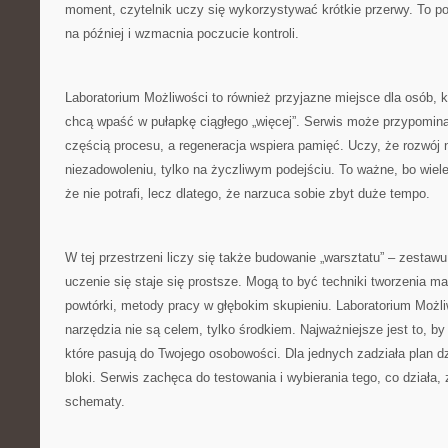
moment, czytelnik uczy się wykorzystywać krótkie przerwy. To po
na później i wzmacnia poczucie kontroli.
Laboratorium Możliwości to również przyjazne miejsce dla osób, kt
chcą wpaść w pułapkę ciągłego „więcej”. Serwis może przypomin
częścią procesu, a regeneracja wspiera pamięć. Uczy, że rozwój
niezadowoleniu, tylko na życzliwym podejściu. To ważne, bo wiele
że nie potrafi, lecz dlatego, że narzuca sobie zbyt duże tempo.
W tej przestrzeni liczy się także budowanie „warsztatu” – zestawu
uczenie się staje się prostsze. Mogą to być techniki tworzenia m
powtórki, metody pracy w głębokim skupieniu. Laboratorium Możli
narzędzia nie są celem, tylko środkiem. Najważniejsze jest to, by
które pasują do Twojego osobowości. Dla jednych zadziała plan d
bloki. Serwis zachęca do testowania i wybierania tego, co działa
schematy.