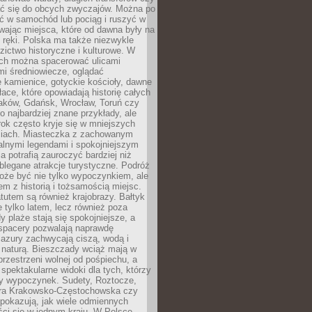
 się do obcych zwyczajów. Można po
ć w samochód lub pociąg i ruszyć w
wając miejsca, które od dawna były na
 ręki. Polska ma także niezwykle
zictwo historyczne i kulturowe. W
ach można spacerować ulicami
mi średniowiecze, oglądać
 kamienice, gotyckie kościoły, dawne
łace, które opowiadają historię całych
raków, Gdańsk, Wrocław, Toruń czy
ko najbardziej znane przykłady, ale
ok często kryje się w mniejszych
iach. Miasteczka z zachowanym
alnymi legendami i spokojniejszym
 potrafią zauroczyć bardziej niż
oblegane atrakcje turystyczne. Podróż
oże być nie tylko wypoczynkiem, ale
em z historią i tożsamością miejsc.
utem są również krajobrazy. Bałtyk
e tylko latem, lecz również poza
 plaże stają się spokojniejsze, a
spacery pozwalają naprawdę
azury zachwycają ciszą, wodą i
 naturą. Bieszczady wciąż mają w
przestrzeni wolnej od pośpiechu, a
ą spektakularne widoki dla tych, którzy
ny wypoczynek. Sudety, Roztocze,
ura Krakowsko-Częstochowska czy
pokazują, jak wiele odmiennych
ci się w jednym kraju. W Polsce