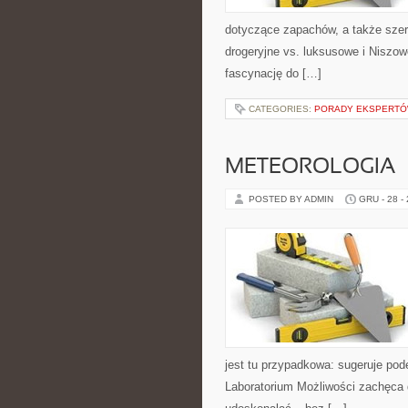
dotyczące zapachów, a także szer
drogeryjne vs. luksusowe i Niszow
fascynację do […]
CATEGORIES:
PORADY EKSPERT
METEOROLOGIA
POSTED BY ADMIN
GRU - 28 -
jest tu przypadkowa: sugeruje pode
Laboratorium Możliwości zachęca 