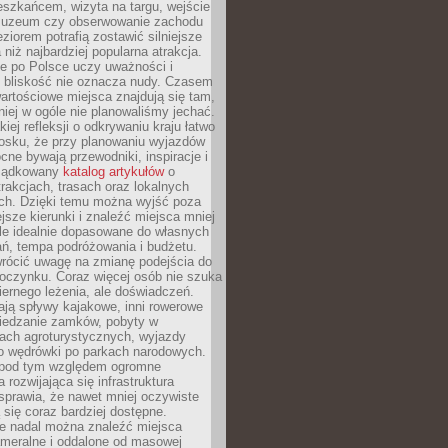
eszkańcem, wizyta na targu, wejście
muzeum czy obserwowanie zachodu
eziorem potrafią zostawić silniejsze
niż najbardziej popularna atrakcja.
e po Polsce uczy uważności i
e bliskość nie oznacza nudy. Czasem
wartościowe miejsca znajdują się tam,
iej w ogóle nie planowaliśmy jechać.
iej refleksji o odkrywaniu kraju łatwo
iosku, że przy planowaniu wyjazdów
ne bywają przewodniki, inspiracje i
rządkowany
katalog artykułów
o
trakcjach, trasach oraz lokalnych
ch. Dzięki temu można wyjść poza
ejsze kierunki i znaleźć miejsca mniej
le idealnie dopasowane do własnych
ń, tempa podróżowania i budżetu.
wrócić uwagę na zmianę podejścia do
czynku. Coraz więcej osób nie szuka
biernego leżenia, ale doświadczeń.
ają spływy kajakowe, inni rowerowe
iedzanie zamków, pobyty w
ach agroturystycznych, wyjazdy
bo wędrówki po parkach narodowych.
 pod tym względem ogromne
 rozwijająca się infrastruktura
sprawia, że nawet mniej oczywiste
ą się coraz bardziej dostępne.
e nadal można znaleźć miejsca
ameralne i oddalone od masowej