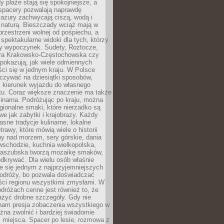
 plaże stają się spokojniejsze, a
spacery pozwalają naprawdę
azury zachwycają ciszą, wodą i
 naturą. Bieszczady wciąż mają w
przestrzeni wolnej od pośpiechu, a
ą spektakularne widoki dla tych, którzy
ny wypoczynek. Sudety, Roztocze,
ura Krakowsko-Częstochowska czy
pokazują, jak wiele odmiennych
ci się w jednym kraju. W Polsce
zywać na dziesiątki sposobów,
 kierunek wyjazdu do własnego
u. Coraz większe znaczenie ma także
linarna. Podróżując po kraju, można
ionalne smaki, które nierzadko są
we jak zabytki i krajobrazy. Każdy
asne tradycje kulinarne, lokalne
trawy, które mówią wiele o historii
y nad morzem, sery górskie, dania
wschodzie, kuchnia wielkopolska,
kaszubska tworzą mozaikę smaków,
odkrywać. Dla wielu osób właśnie
je się jednym z najprzyjemniejszych
odróży, bo pozwala doświadczać
ści regionu wszystkimi zmysłami. W
dróżach cenne jest również to, że
ażyć drobne szczegóły. Gdy nie
nam presja zobaczenia wszystkiego w
ożna zwolnić i bardziej świadomie
 miejsca. Spacer po lesie, rozmowa z