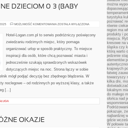
można wypoc
NE DZIECIOM 0–3 (BABY
dopasowując
temperament
turystyka ku
poznawać reg
MIEJSCA
 2025
MOŻLIWOŚĆ KOMENTOWANIA
ZOSTAŁA WYŁĄCZONA
równie cieka
PRZYJAZNE
region ma wł
DZIECIOM
0–
produkty i po
Hotel-Logan.com.pl to serwis podróżniczy poświęcony
3
miejsca. Ryb
(BABY
zwiedzaniu rodzimych miejsc, który pomaga
kresowe na 
FRIENDLY)
śląska czy 
organizować urlop w sposób praktyczny. To miejsce
którą warto 
inspiracji dla osób, które chcą poznawać miasta i
jedzenie sta
elementów p
jednocześnie szukają sprawdzonych wskazówek
autentyczno
krajowych po
dotyczących miejsc na noc. Strona łączy w sobie
łatwiej zauw
telnik mógł podjąć decyzję bez zbędnego błądzenia. W
towarzyszy 
kilka dni, m
kty noclegowe – od rodzinnych po wyższej klasy, a także
doświadczać
eg […]
lokalnym mi
do małego 
słońca nad j
OSŁUGA
wspomnienia 
Podróżowani
pokazuje, ż
najbardziej 
RÓŻNE OKAZJE
gdzie wcześn
W połowie tak