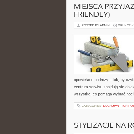
MIEJSCA PRZYJAZ
FRIENDLY)
POSTED BY ADMIN
GRU - 27 -
opowieść o podróży – tak, by czy
centrum serwisu znajdują się obie
wszystko, co pomaga wybrać nocl
CATEGORIES:
DUCHOWNI I ICH P
STYLIZACJE NA 