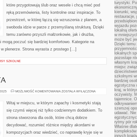
turystyki. 
które przygotowują ślub oraz wesele i chcą mieć pod
ekonomiczny
kierunki, ws
ręką przemówienia, listy kontrolne oraz inspiracje. To
restauracje,
przestrzeń, w której łączą się wzruszenia z planem, a
przedsiębio
wyjazdu pozo
swoboda idzie w parze z przemyślaną strukturą. Dzięki
lokalną ofer
temu zarówno przyszli małżonkowie, jak i drużba,
w mniejszyc
może być je
i mogą poczuć się bardziej komfortowo. Kategorie na
Dzięki temu 
przyjemności
ub w plenerze. Strona wyrasta z prostego […]
lokalnych sp
pozostaje r
RSY SZKOLNE
własnym kra
miejsc związ
dzieciństwe
szkolnymi w
TA
bardziej oso
egzotyczna 
kraj, w któr
HIGIENA
 2025
MOŻLIWOŚĆ KOMENTOWANIA
ZOSTAŁA WYŁĄCZONA
oczywisty. M
OSOBISTA
tajemnice. 
Witaj w miejscu, w którym zapachy i kosmetyki stają
odkrywaniem
szerszej opo
się czymś więcej niż tylko codziennym dodatkiem. To
udawać. Nie 
egzotycznyc
strona stworzona dla osób, które chcą dobrze
rytmy pór rok
decydować, rozumieć różnice między akordami w
Właśnie dlat
kompleksów 
kompozycjach oraz wiedzieć, co naprawdę kryje się w
innych kraj