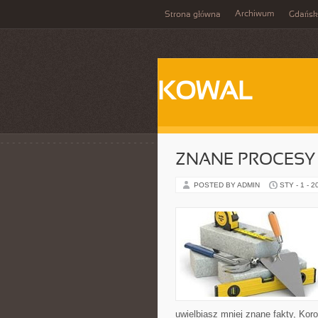
Archiwum
Strona główna
Gdańsk
KOWAL
ZNANE PROCESY
POSTED BY ADMIN
STY - 1 - 2
uwielbiasz mniej znane fakty, Ko