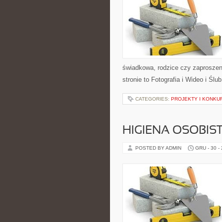
świadkowa, rodzice czy zaproszen
stronie to Fotografia i Wideo i Śl
CATEGORIES:
PROJEKTY I KONKU
HIGIENA OSOBIS
POSTED BY ADMIN
GRU - 30 -