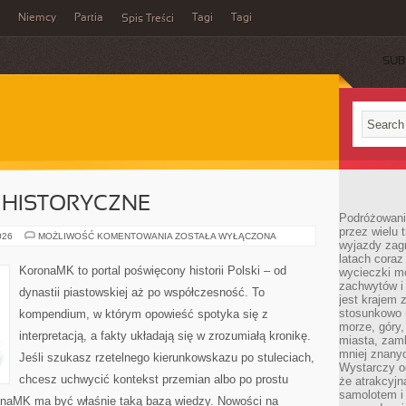
Niemcy
Partia
Tagi
Tagi
Spis Treści
SUB
 HISTORYCZNE
Podróżowanie
przez wielu 
ZNANE
026
MOŻLIWOŚĆ KOMENTOWANIA
ZOSTAŁA WYŁĄCZONA
wyjazdy zag
PROCESY
HISTORYCZNE
latach coraz
KoronaMK to portal poświęcony historii Polski – od
wycieczki mo
zachwytów i
dynastii piastowskiej aż po współczesność. To
jest krajem
stosunkowo n
kompendium, w którym opowieść spotyka się z
morze, góry, 
interpretacją, a fakty układają się w zrozumiałą kronikę.
miasta, zamk
mniej znanyc
Jeśli szukasz rzetelnego kierunkowskazu po stuleciach,
Wystarczy od
chcesz uchwycić kontekst przemian albo po prostu
że atrakcyj
samolotem i
ronaMK ma być właśnie taką bazą wiedzy. Nowości na