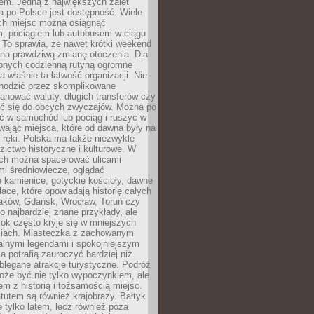
em. Jedną z największych zalet
 po Polsce jest dostępność. Wiele
ych miejsc można osiągnąć
 pociągiem lub autobusem w ciągu
. To sprawia, że nawet krótki weekend
 na prawdziwą zmianę otoczenia. Dla
nych codzienną rutyną ogromne
 właśnie ta łatwość organizacji. Nie
chodzić przez skomplikowane
lanować waluty, długich transferów czy
 się do obcych zwyczajów. Można po
ć w samochód lub pociąg i ruszyć w
wając miejsca, które od dawna były na
 ręki. Polska ma także niezwykle
zictwo historyczne i kulturowe. W
ach można spacerować ulicami
mi średniowiecze, oglądać
 kamienice, gotyckie kościoły, dawne
łace, które opowiadają historię całych
raków, Gdańsk, Wrocław, Toruń czy
ko najbardziej znane przykłady, ale
ok często kryje się w mniejszych
iach. Miasteczka z zachowanym
alnymi legendami i spokojniejszym
 potrafią zauroczyć bardziej niż
oblegane atrakcje turystyczne. Podróż
oże być nie tylko wypoczynkiem, ale
em z historią i tożsamością miejsc.
utem są również krajobrazy. Bałtyk
e tylko latem, lecz również poza