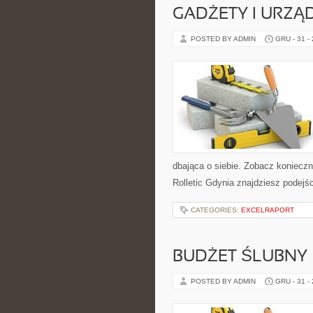
GADŻETY I URZĄ
POSTED BY ADMIN
GRU - 31 -
dbająca o siebie. Zobacz konieczn
Rolletic Gdynia znajdziesz podejśc
CATEGORIES:
EXCELRAPORT
BUDŻET ŚLUBNY
POSTED BY ADMIN
GRU - 31 -