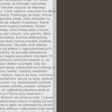
zywać na dziesiątki sposobów,
 kierunek wyjazdu do własnego
u. Coraz większe znaczenie ma także
linarna. Podróżując po kraju, można
ionalne smaki, które nierzadko są
we jak zabytki i krajobrazy. Każdy
asne tradycje kulinarne, lokalne
trawy, które mówią wiele o historii
y nad morzem, sery górskie, dania
wschodzie, kuchnia wielkopolska,
kaszubska tworzą mozaikę smaków,
odkrywać. Dla wielu osób właśnie
je się jednym z najprzyjemniejszych
odróży, bo pozwala doświadczać
ści regionu wszystkimi zmysłami. W
dróżach cenne jest również to, że
ażyć drobne szczegóły. Gdy nie
nam presja zobaczenia wszystkiego w
ożna zwolnić i bardziej świadomie
 miejsca. Spacer po lesie, rozmowa z
eszkańcem, wizyta na targu, wejście
muzeum czy obserwowanie zachodu
eziorem potrafią zostawić silniejsze
niż najbardziej popularna atrakcja.
e po Polsce uczy uważności i
e bliskość nie oznacza nudy. Czasem
wartościowe miejsca znajdują się tam,
iej w ogóle nie planowaliśmy jechać.
iej refleksji o odkrywaniu kraju łatwo