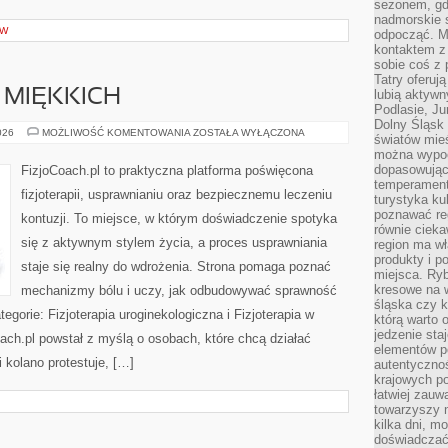
sezonem, gdy
nadmorskie 
ÓW
odpocząć. M
kontaktem z
sobie coś z 
Tatry oferuj
 MIĘKKICH
lubią aktyw
Podlasie, J
Dolny Śląsk 
TERAPIA
026
MOŻLIWOŚĆ KOMENTOWANIA
ZOSTAŁA WYŁĄCZONA
światów mieś
TKANEK
można wypoc
MIĘKKICH
dopasowując
FizjoCoach.pl to praktyczna platforma poświęcona
temperament
fizjoterapii, usprawnianiu oraz bezpiecznemu leczeniu
turystyka ku
poznawać reg
kontuzji. To miejsce, w którym doświadczenie spotyka
równie cieka
się z aktywnym stylem życia, a proces usprawniania
region ma wł
produkty i po
staje się realny do wdrożenia. Strona pomaga poznać
miejsca. Ryb
kresowe na 
mechanizmy bólu i uczy, jak odbudowywać sprawność
śląska czy 
gorie: Fizjoterapia uroginekologiczna i Fizjoterapia w
którą warto 
jedzenie sta
oach.pl powstał z myślą o osobach, które chcą działać
elementów p
li kolano protestuje, […]
autentyczno
krajowych po
łatwiej zauw
towarzyszy 
kilka dni, m
doświadczać