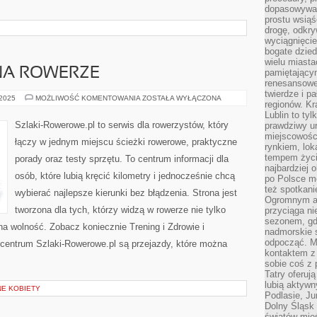
dopasowywać
prostu wsiąś
drogę, odkry
wyciągnięcie
bogate dzied
wielu miast
 NA ROWERZE
pamiętający
renesansowe
twierdze i pa
PRACA
 2025
MOŻLIWOŚĆ KOMENTOWANIA
ZOSTAŁA WYŁĄCZONA
regionów. K
I
BIZNES
Lublin to tyl
NA
Szlaki-Rowerowe.pl to serwis dla rowerzystów, który
prawdziwy ur
ROWERZE
miejscowośc
łączy w jednym miejscu ścieżki rowerowe, praktyczne
rynkiem, lok
tempem życia
porady oraz testy sprzętu. To centrum informacji dla
najbardziej 
osób, które lubią kręcić kilometry i jednocześnie chcą
po Polsce m
też spotkani
wybierać najlepsze kierunki bez błądzenia. Strona jest
Ogromnym at
tworzona dla tych, którzy widzą w rowerze nie tylko
przyciąga ni
sezonem, gdy
na wolność. Zobacz koniecznie Trening i Zdrowie i
nadmorskie 
odpocząć. M
 centrum Szlaki-Rowerowe.pl są przejazdy, które można
kontaktem z
sobie coś z 
Tatry oferuj
lubią aktyw
E KOBIETY
Podlasie, J
Dolny Śląsk 
światów mieś