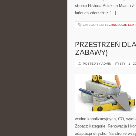
stronie Historia Polskich Miast i Z
łańcuch zdarzeń: z […]
CATEGORIES:
TECHNOLOGIE DLA 
PRZESTRZEŃ DLA 
ZABAWY)
POSTED BY ADMIN
STY - 1 - 2
wodno-kanalizacyjnych, CO, wymia
Zobacz kategorie: Renowacja i ko
adaptacja strychu. Na stronie wszy