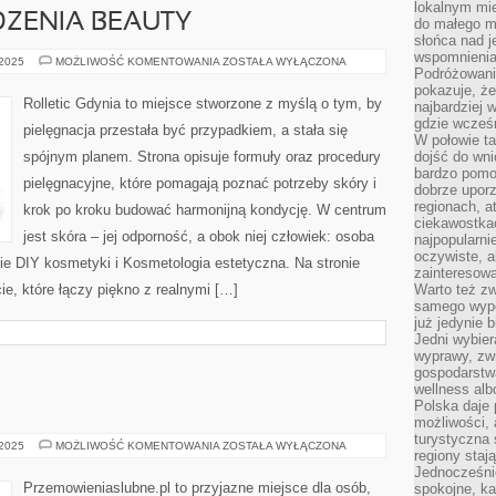
lokalnym mi
DZENIA BEAUTY
do małego 
słońca nad j
wspomnienia 
GADŻETY
 2025
MOŻLIWOŚĆ KOMENTOWANIA
ZOSTAŁA WYŁĄCZONA
Podróżowani
I
URZĄDZENIA
pokazuje, ż
BEAUTY
Rolletic Gdynia to miejsce stworzone z myślą o tym, by
najbardziej 
gdzie wcześn
pielęgnacja przestała być przypadkiem, a stała się
W połowie tak
spójnym planem. Strona opisuje formuły oraz procedury
dojść do wn
bardzo pomoc
pielęgnacyjne, które pomagają poznać potrzeby skóry i
dobrze upo
regionach, a
krok po kroku budować harmonijną kondycję. W centrum
ciekawostka
jest skóra – jej odporność, a obok niej człowiek: osoba
najpopularni
oczywiste, a
ie DIY kosmetyki i Kosmetologia estetyczna. Na stronie
zainteresowa
ie, które łączy piękno z realnymi […]
Warto też z
samego wypo
już jedynie 
Jedni wybier
wyprawy, zw
gospodarstw
wellness al
Polska daje
możliwości, a
turystyczna 
BUDŻET
 2025
MOŻLIWOŚĆ KOMENTOWANIA
ZOSTAŁA WYŁĄCZONA
regiony staj
ŚLUBNY
Jednocześni
Przemowieniaslubne.pl to przyjazne miejsce dla osób,
spokojne, k