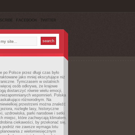
SCRIBE
FACEBOOK
TWITTER
 po Polsce przez długi czas było
traktowane jako mniej ekscytujące niż
raniczne. Tymczasem w ostatnich
 więcej osób odkrywa, że krajowe
gą dostarczyć równie wielu emocji,
 niezapomnianych wspomnień. Polska
 zaskakująco różnorodnym. Na
iewielkiej przestrzeni można znaleźć
jeziora, rozległe lasy, historyczne
i, uzdrowiska, parki narodowe i setki
h miejsc, które zachwycają klimatem.
robina ciekawości, by przekonać się,
na podróż nie zawsze wymaga lotu
 planowania z wielomiesięcznym