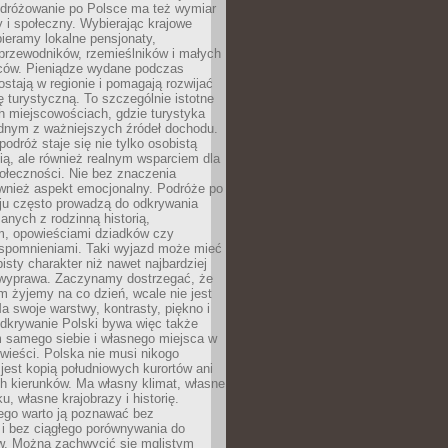
Podróżowanie po Polsce ma też wymiar
 i społeczny. Wybierając krajowe
pieramy lokalne pensjonaty,
 przewodników, rzemieślników i małych
rców. Pieniądze wydane podczas
stają w regionie i pomagają rozwijać
tę turystyczną. To szczególnie istotne
h miejscowościach, gdzie turystyka
dnym z ważniejszych źródeł dochodu.
podróż staje się nie tylko osobistą
ą, ale również realnym wsparciem dla
ołeczności. Nie bez znaczenia
ównież aspekt emocjonalny. Podróże po
ju często prowadzą do odkrywania
anych z rodzinną historią,
m, opowieściami dziadków czy
spomnieniami. Taki wyjazd może mieć
bisty charakter niż nawet najbardziej
wyprawa. Zaczynamy dostrzegać, że
ym żyjemy na co dzień, wcale nie jest
a swoje warstwy, kontrasty, piękno i
Odkrywanie Polski bywa więc także
 samego siebie i własnego miejsca w
wieści. Polska nie musi nikogo
jest kopią południowych kurortów ani
h kierunków. Ma własny klimat, własne
u, własne krajobrazy i historię.
ego warto ją poznawać bez
i bez ciągłego porównywania do
ów. Można zachwycić się mglistym