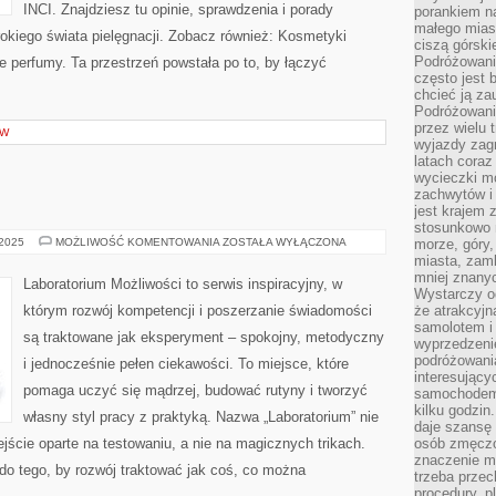
INCI. Znajdziesz tu opinie, sprawdzenia i porady
porankiem n
małego mias
okiego świata pielęgnacji. Zobacz również: Kosmetyki
ciszą górsk
Podróżowani
e perfumy. Ta przestrzeń powstała po to, by łączyć
często jest 
chcieć ją z
Podróżowanie
przez wielu 
ÓW
wyjazdy zag
latach coraz
wycieczki mo
zachwytów i
jest krajem
stosunkowo n
METEOROLOGIA
 2025
MOŻLIWOŚĆ KOMENTOWANIA
ZOSTAŁA WYŁĄCZONA
morze, góry, 
miasta, zamk
mniej znanyc
Laboratorium Możliwości to serwis inspiracyjny, w
Wystarczy od
którym rozwój kompetencji i poszerzanie świadomości
że atrakcyj
samolotem i
są traktowane jak eksperyment – spokojny, metodyczny
wyprzedzeni
podróżowania
i jednocześnie pełen ciekawości. To miejsce, które
interesując
pomaga uczyć się mądrzej, budować rutyny i tworzyć
samochodem,
kilku godzin
własny styl pracy z praktyką. Nazwa „Laboratorium” nie
daje szansę
jście oparte na testowaniu, a nie na magicznych trikach.
osób zmęczo
znaczenie ma
do tego, by rozwój traktować jak coś, co można
trzeba prze
procedury, p