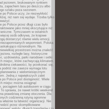
ad jeziorem, brukowanym rynkiem
ta, zapachem lasu po deszczu albo
iego szlaku poza sezonem.
e po Polsce uczy, że niezwykłość
bliżej, niż nam się wydaje. Trzeba tylko
auważyć.
 po Polsce przez długi czas było
traktowane jako mniej ekscytujące niż
raniczne. Tymczasem w ostatnich
 więcej osób odkrywa, że krajowe
gą dostarczyć równie wielu emocji,
 niezapomnianych wspomnień. Polska
 zaskakująco różnorodnym. Na
iewielkiej przestrzeni można znaleźć
jeziora, rozległe lasy, historyczne
i, uzdrowiska, parki narodowe i setki
h miejsc, które zachwycają klimatem.
robina ciekawości, by przekonać się,
na podróż nie zawsze wymaga lotu
 planowania z wielomiesięcznym
em. Jedną z największych zalet
 po Polsce jest dostępność. Wiele
ych miejsc można osiągnąć
 pociągiem lub autobusem w ciągu
. To sprawia, że nawet krótki weekend
 na prawdziwą zmianę otoczenia. Dla
nych codzienną rutyną ogromne
 właśnie ta łatwość organizacji. Nie
chodzić przez skomplikowane
lanować waluty, długich transferów czy