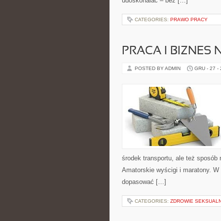
udoskonalać – bez […]
CATEGORIES:
PRAWO PRACY
PRACA I BIZNES
POSTED BY ADMIN
GRU - 27 -
środek transportu, ale też sposób 
Amatorskie wyścigi i maratony. W
dopasować […]
CATEGORIES:
ZDROWIE SEKSUALN