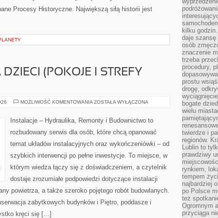
wyprzedzeni
podróżowania
nane Procesy Historyczne. Największą siłą historii jest
interesując
samochodem,
kilku godzin
daje szansę
PLANETY
osób zmęczo
znaczenie ma
trzeba prze
procedury, p
DZIECI (POKOJE I STREFY
dopasowywać
prostu wsiąś
drogę, odkry
wyciągnięcie
PRZESTRZEŃ
026
MOŻLIWOŚĆ KOMENTOWANIA
ZOSTAŁA WYŁĄCZONA
bogate dzied
DLA
wielu miast
DZIECI
pamiętający
(POKOJE
Instalacje – Hydraulika, Remonty i Budownictwo to
I
renesansowe
STREFY
rozbudowany serwis dla osób, które chcą opanować
twierdze i pa
ZABAWY)
regionów. K
temat układów instalacyjnych oraz wykończeniówki – od
Lublin to tyl
prawdziwy ur
szybkich interwencji po pełne inwestycje. To miejsce, w
miejscowośc
którym wiedza łączy się z doświadczeniem, a czytelnik
rynkiem, lok
tempem życia
dostaje zrozumiałe podpowiedzi dotyczące instalacji
najbardziej 
ny powietrza, a także szeroko pojętego robót budowlanych.
po Polsce m
też spotkani
nserwacja zabytkowych budynków i Piętro, poddasze i
Ogromnym at
przyciąga ni
stko kręci się […]