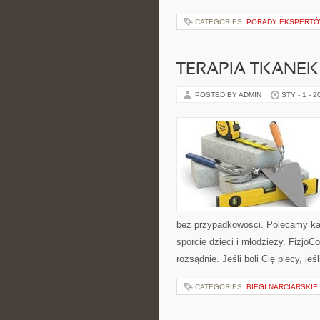
CATEGORIES:
PORADY EKSPERT
TERAPIA TKANEK
POSTED BY ADMIN
STY - 1 - 2
bez przypadkowości. Polecamy kate
sporcie dzieci i młodzieży. FizjoC
rozsądnie. Jeśli boli Cię plecy, jeś
CATEGORIES:
BIEGI NARCIARSKIE