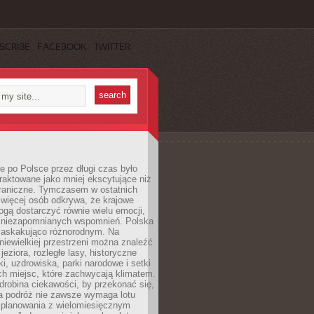
SCRIBE
FACEBOOK
TWITTER
 po Polsce przez długi czas było
traktowane jako mniej ekscytujące niż
raniczne. Tymczasem w ostatnich
 więcej osób odkrywa, że krajowe
gą dostarczyć równie wielu emocji,
 niezapomnianych wspomnień. Polska
 zaskakująco różnorodnym. Na
iewielkiej przestrzeni można znaleźć
jeziora, rozległe lasy, historyczne
i, uzdrowiska, parki narodowe i setki
h miejsc, które zachwycają klimatem.
robina ciekawości, by przekonać się,
na podróż nie zawsze wymaga lotu
 planowania z wielomiesięcznym