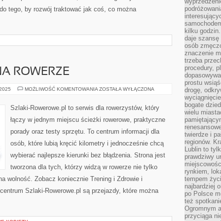
wyprzedzeni
podróżowania
do tego, by rozwój traktować jak coś, co można
interesując
samochodem,
kilku godzin
daje szansę
osób zmęczo
znaczenie ma
trzeba prze
procedury, p
 NA ROWERZE
dopasowywać
prostu wsiąś
PRACA
 2025
MOŻLIWOŚĆ KOMENTOWANIA
ZOSTAŁA WYŁĄCZONA
drogę, odkry
I
wyciągnięcie
BIZNES
bogate dzied
NA
Szlaki-Rowerowe.pl to serwis dla rowerzystów, który
ROWERZE
wielu miast
łączy w jednym miejscu ścieżki rowerowe, praktyczne
pamiętający
renesansowe
porady oraz testy sprzętu. To centrum informacji dla
twierdze i pa
regionów. K
osób, które lubią kręcić kilometry i jednocześnie chcą
Lublin to tyl
wybierać najlepsze kierunki bez błądzenia. Strona jest
prawdziwy ur
miejscowośc
tworzona dla tych, którzy widzą w rowerze nie tylko
rynkiem, lok
na wolność. Zobacz koniecznie Trening i Zdrowie i
tempem życia
najbardziej 
 centrum Szlaki-Rowerowe.pl są przejazdy, które można
po Polsce m
też spotkani
Ogromnym at
przyciąga ni