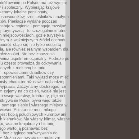
Podróżowanie po Polsce ma też wymiar
 i społeczny. Wybierając krajowe
pieramy lokalne pensjonaty,
 przewodników, rzemieślników i małych
rców. Pieniądze wydane podczas
stają w regionie i pomagają rozwijać
tę turystyczną. To szczególnie istotne
h miejscowościach, gdzie turystyka
dnym z ważniejszych źródeł dochodu.
podróż staje się nie tylko osobistą
ą, ale również realnym wsparciem dla
ołeczności. Nie bez znaczenia
ównież aspekt emocjonalny. Podróże po
ju często prowadzą do odkrywania
anych z rodzinną historią,
m, opowieściami dziadków czy
spomnieniami. Taki wyjazd może mieć
bisty charakter niż nawet najbardziej
wyprawa. Zaczynamy dostrzegać, że
ym żyjemy na co dzień, wcale nie jest
a swoje warstwy, kontrasty, piękno i
Odkrywanie Polski bywa więc także
 samego siebie i własnego miejsca w
wieści. Polska nie musi nikogo
jest kopią południowych kurortów ani
h kierunków. Ma własny klimat, własne
u, własne krajobrazy i historię.
ego warto ją poznawać bez
i bez ciągłego porównywania do
ów. Można zachwycić się mglistym