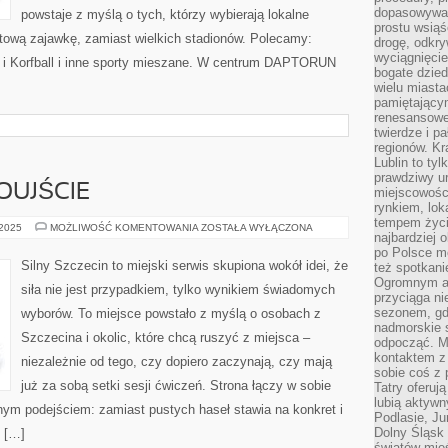
dopasowywać
powstaje z myślą o tych, którzy wybierają lokalne
prostu wsiąś
ortową zajawkę, zamiast wielkich stadionów. Polecamy:
drogę, odkry
wyciągnięcie
ej i Korfball i inne sporty mieszane. W centrum DAPTORUN
bogate dzied
wielu miast
pamiętający
renesansowe
twierdze i pa
regionów. K
Lublin to tyl
prawdziwy ur
OUJŚCIE
miejscowośc
rynkiem, lok
tempem życia
SZCZECIN
 2025
MOŻLIWOŚĆ KOMENTOWANIA
ZOSTAŁA WYŁĄCZONA
najbardziej 
I
ŚWINOUJŚCIE
po Polsce m
Silny Szczecin to miejski serwis skupiona wokół idei, że
też spotkani
Ogromnym at
siła nie jest przypadkiem, tylko wynikiem świadomych
przyciąga ni
sezonem, gdy
wyborów. To miejsce powstało z myślą o osobach z
nadmorskie 
Szczecina i okolic, które chcą ruszyć z miejsca –
odpocząć. M
kontaktem z
niezależnie od tego, czy dopiero zaczynają, czy mają
sobie coś z 
już za sobą setki sesji ćwiczeń. Strona łączy w sobie
Tatry oferuj
lubią aktyw
nym podejściem: zamiast pustych haseł stawia na konkret i
Podlasie, J
Dolny Śląsk 
ż […]
światów mieś