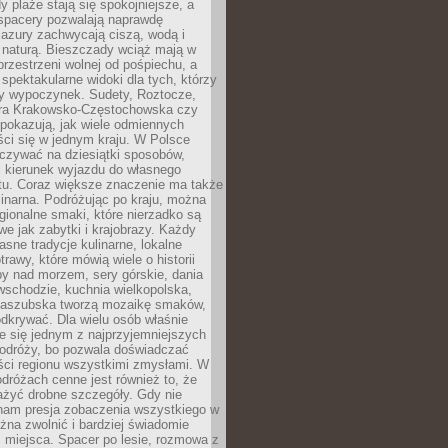
 plaże stają się spokojniejsze, a
spacery pozwalają naprawdę
azury zachwycają ciszą, wodą i
 naturą. Bieszczady wciąż mają w
przestrzeni wolnej od pośpiechu, a
ą spektakularne widoki dla tych, którzy
ny wypoczynek. Sudety, Roztocze,
ura Krakowsko-Częstochowska czy
pokazują, jak wiele odmiennych
ci się w jednym kraju. W Polsce
zywać na dziesiątki sposobów,
 kierunek wyjazdu do własnego
u. Coraz większe znaczenie ma także
linarna. Podróżując po kraju, można
ionalne smaki, które nierzadko są
we jak zabytki i krajobrazy. Każdy
asne tradycje kulinarne, lokalne
trawy, które mówią wiele o historii
y nad morzem, sery górskie, dania
wschodzie, kuchnia wielkopolska,
kaszubska tworzą mozaikę smaków,
odkrywać. Dla wielu osób właśnie
je się jednym z najprzyjemniejszych
odróży, bo pozwala doświadczać
ści regionu wszystkimi zmysłami. W
dróżach cenne jest również to, że
ażyć drobne szczegóły. Gdy nie
nam presja zobaczenia wszystkiego w
ożna zwolnić i bardziej świadomie
 miejsca. Spacer po lesie, rozmowa z