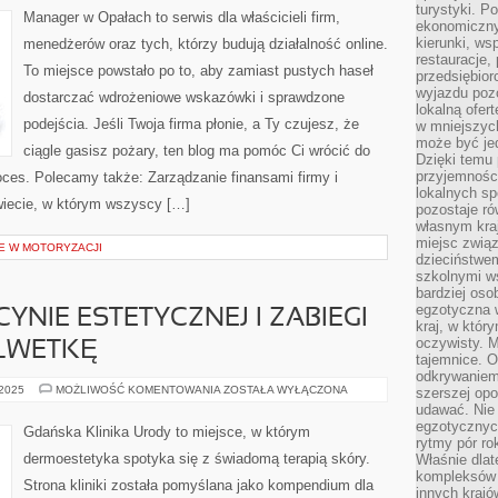
turystyki. 
APLIKACJE
Manager w Opałach to serwis dla właścicieli firm,
DLA
ekonomiczny
MANAGERÓW
kierunki, ws
menedżerów oraz tych, którzy budują działalność online.
restauracje,
To miejsce powstało po to, aby zamiast pustych haseł
przedsiębio
wyjazdu pozo
dostarczać wdrożeniowe wskazówki i sprawdzone
lokalną ofer
podejścia. Jeśli Twoja firma płonie, a Ty czujesz, że
w mniejszyc
może być je
ciągle gasisz pożary, ten blog ma pomóc Ci wrócić do
Dzięki temu 
przyjemności
oces. Polecamy także: Zarządzanie finansami firmy i
lokalnych sp
świecie, w którym wszyscy […]
pozostaje r
własnym kra
miejsc związ
E W MOTORYZACJI
dzieciństwe
szkolnymi w
bardziej oso
egzotyczna 
NIE ESTETYCZNEJ I ZABIEGI
kraj, w któr
oczywisty. M
LWETKĘ
tajemnice. 
odkrywaniem
TRENDY
 2025
MOŻLIWOŚĆ KOMENTOWANIA
ZOSTAŁA WYŁĄCZONA
szerszej opo
W
udawać. Nie 
MEDYCYNIE
egzotycznyc
ESTETYCZNEJ
Gdańska Klinika Urody to miejsce, w którym
I
rytmy pór rok
ZABIEGI
dermoestetyka spotyka się z świadomą terapią skóry.
Właśnie dlat
MODELUJĄCE
SYLWETKĘ
kompleksów 
Strona kliniki została pomyślana jako kompendium dla
innych kraj