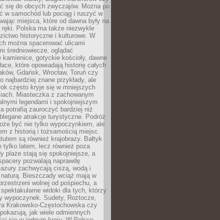
 się do obcych zwyczajów. Można po
ć w samochód lub pociąg i ruszyć w
wając miejsca, które od dawna były na
 ręki. Polska ma także niezwykle
zictwo historyczne i kulturowe. W
ach można spacerować ulicami
mi średniowiecze, oglądać
 kamienice, gotyckie kościoły, dawne
łace, które opowiadają historię całych
raków, Gdańsk, Wrocław, Toruń czy
ko najbardziej znane przykłady, ale
ok często kryje się w mniejszych
iach. Miasteczka z zachowanym
alnymi legendami i spokojniejszym
 potrafią zauroczyć bardziej niż
oblegane atrakcje turystyczne. Podróż
oże być nie tylko wypoczynkiem, ale
em z historią i tożsamością miejsc.
utem są również krajobrazy. Bałtyk
e tylko latem, lecz również poza
 plaże stają się spokojniejsze, a
spacery pozwalają naprawdę
azury zachwycają ciszą, wodą i
 naturą. Bieszczady wciąż mają w
przestrzeni wolnej od pośpiechu, a
ą spektakularne widoki dla tych, którzy
ny wypoczynek. Sudety, Roztocze,
ura Krakowsko-Częstochowska czy
pokazują, jak wiele odmiennych
ci się w jednym kraju. W Polsce