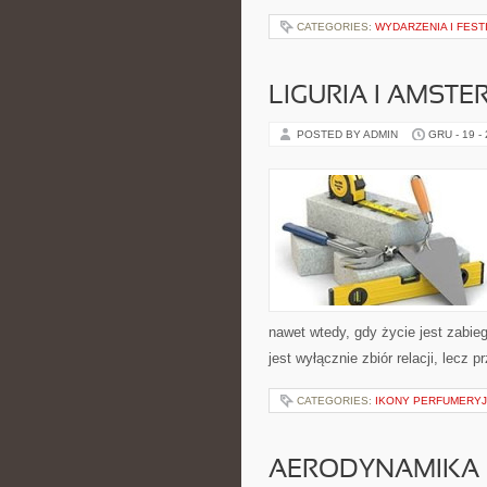
CATEGORIES:
WYDARZENIA I FEST
LIGURIA I AMST
POSTED BY ADMIN
GRU - 19 -
nawet wtedy, gdy życie jest zabieg
jest wyłącznie zbiór relacji, lec
CATEGORIES:
IKONY PERFUMERY
AERODYNAMIKA I