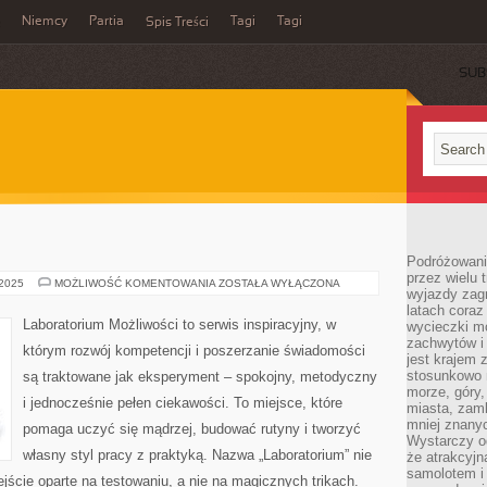
Niemcy
Partia
Tagi
Tagi
Spis Treści
SUB
Podróżowanie
przez wielu 
METEOROLOGIA
 2025
MOŻLIWOŚĆ KOMENTOWANIA
ZOSTAŁA WYŁĄCZONA
wyjazdy zag
latach coraz
Laboratorium Możliwości to serwis inspiracyjny, w
wycieczki mo
zachwytów i
którym rozwój kompetencji i poszerzanie świadomości
jest krajem
stosunkowo n
są traktowane jak eksperyment – spokojny, metodyczny
morze, góry, 
i jednocześnie pełen ciekawości. To miejsce, które
miasta, zamk
mniej znanyc
pomaga uczyć się mądrzej, budować rutyny i tworzyć
Wystarczy od
własny styl pracy z praktyką. Nazwa „Laboratorium” nie
że atrakcyj
samolotem i
jście oparte na testowaniu, a nie na magicznych trikach.