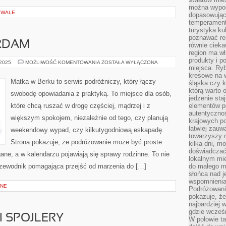
można wypoc
IWALE
dopasowując
temperament
turystyka ku
poznawać reg
ERDAM
równie cieka
region ma wł
produkty i po
LIGURIA
 2025
MOŻLIWOŚĆ KOMENTOWANIA
ZOSTAŁA WYŁĄCZONA
miejsca. Ryb
I
AMSTERDAM
kresowe na 
Matka w Berku to serwis podróżniczy, który łączy
śląska czy 
którą warto 
swobodę opowiadania z praktyką. To miejsce dla osób,
jedzenie sta
które chcą ruszać w drogę częściej, mądrzej i z
elementów p
autentyczno
większym spokojem, niezależnie od tego, czy planują
krajowych po
łatwiej zauw
weekendowy wypad, czy kilkutygodniową eskapadę.
towarzyszy 
Strona pokazuje, że podróżowanie może być proste
kilka dni, m
doświadczać
ane, a w kalendarzu pojawiają się sprawy rodzinne. To nie
lokalnym mi
z przewodnik pomagająca przejść od marzenia do […]
do małego 
słońca nad j
wspomnienia 
JNE
Podróżowani
pokazuje, ż
najbardziej 
gdzie wcześn
 SPOJLERY
W połowie tak