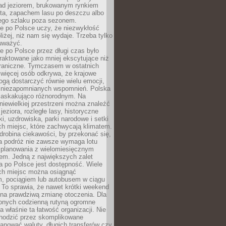
ad jeziorem, brukowanym rynkiem
ta, zapachem lasu po deszczu albo
iego szlaku poza sezonem.
e po Polsce uczy, że niezwykłość
bliżej, niż nam się wydaje. Trzeba tylko
auważyć.
 po Polsce przez długi czas było
traktowane jako mniej ekscytujące niż
raniczne. Tymczasem w ostatnich
 więcej osób odkrywa, że krajowe
gą dostarczyć równie wielu emocji,
 niezapomnianych wspomnień. Polska
 zaskakująco różnorodnym. Na
iewielkiej przestrzeni można znaleźć
jeziora, rozległe lasy, historyczne
i, uzdrowiska, parki narodowe i setki
h miejsc, które zachwycają klimatem.
robina ciekawości, by przekonać się,
na podróż nie zawsze wymaga lotu
 planowania z wielomiesięcznym
em. Jedną z największych zalet
 po Polsce jest dostępność. Wiele
ych miejsc można osiągnąć
 pociągiem lub autobusem w ciągu
. To sprawia, że nawet krótki weekend
 na prawdziwą zmianę otoczenia. Dla
nych codzienną rutyną ogromne
 właśnie ta łatwość organizacji. Nie
chodzić przez skomplikowane
lanować waluty, długich transferów czy