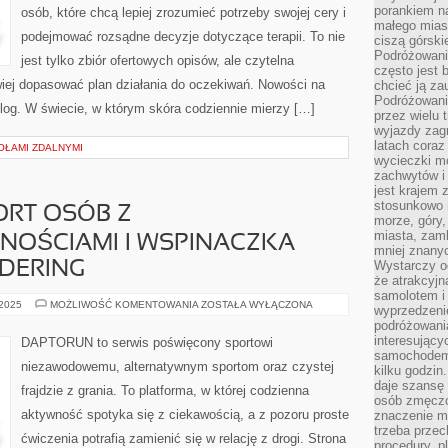
porankiem n
osób, które chcą lepiej zrozumieć potrzeby swojej cery i
małego mias
podejmować rozsądne decyzje dotyczące terapii. To nie
ciszą górsk
Podróżowani
jest tylko zbiór ofertowych opisów, ale czytelna
często jest 
atwiej dopasować plan działania do oczekiwań. Nowości na
chcieć ją z
Podróżowanie
 Blog. W świecie, w którym skóra codziennie mierzy […]
przez wielu 
wyjazdy zag
latach coraz
OŁAMI ZDALNYMI
wycieczki mo
zachwytów i
jest krajem
stosunkowo n
ORT OSÓB Z
morze, góry, 
miasta, zamk
NOŚCIAMI I WSPINACZKA
mniej znanyc
Wystarczy od
DERING
że atrakcyj
samolotem i
PARASPORT
 2025
MOŻLIWOŚĆ KOMENTOWANIA
ZOSTAŁA WYŁĄCZONA
wyprzedzeni
–
podróżowania
SPORT
OSÓB
interesując
DAPTORUN to serwis poświęcony sportowi
Z
samochodem,
NIEPEŁNOSPRAWNOŚCIAMI
niezawodowemu, alternatywnym sportom oraz czystej
kilku godzin
I
WSPINACZKA
daje szansę
frajdzie z grania. To platforma, w której codzienna
SPORTOWA
osób zmęczo
I
aktywność spotyka się z ciekawością, a z pozoru proste
BULDERING
znaczenie ma
trzeba prze
ćwiczenia potrafią zamienić się w relację z drogi. Strona
procedury, p