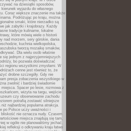
zywać na dziesiątki sposobów,
 kierunek wyjazdu do własnego
u. Coraz większe znaczenie ma także
linarna. Podróżując po kraju, można
ionalne smaki, które nierzadko są
we jak zabytki i krajobrazy. Każdy
asne tradycje kulinarne, lokalne
trawy, które mówią wiele o historii
y nad morzem, sery górskie, dania
wschodzie, kuchnia wielkopolska,
kaszubska tworzą mozaikę smaków,
odkrywać. Dla wielu osób właśnie
je się jednym z najprzyjemniejszych
odróży, bo pozwala doświadczać
ści regionu wszystkimi zmysłami. W
dróżach cenne jest również to, że
ażyć drobne szczegóły. Gdy nie
nam presja zobaczenia wszystkiego w
ożna zwolnić i bardziej świadomie
 miejsca. Spacer po lesie, rozmowa z
eszkańcem, wizyta na targu, wejście
muzeum czy obserwowanie zachodu
eziorem potrafią zostawić silniejsze
niż najbardziej popularna atrakcja.
e po Polsce uczy uważności i
e bliskość nie oznacza nudy. Czasem
wartościowe miejsca znajdują się tam,
iej w ogóle nie planowaliśmy jechać.
iej refleksji o odkrywaniu kraju łatwo