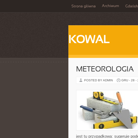
Archiwum
Strona główna
Gdańsk
KOWAL
METEOROLOGIA
POSTED BY ADMIN
GRU - 28 -
jest tu przypadkowa: sugeruje pode