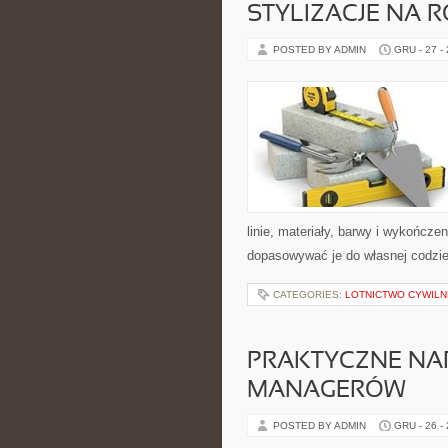
STYLIZACJE NA 
POSTED BY ADMIN
GRU - 27 -
linie, materiały, barwy i wykończe
dopasowywać je do własnej codzi
CATEGORIES:
LOTNICTWO CYWILN
PRAKTYCZNE NAR
MANAGERÓW
POSTED BY ADMIN
GRU - 26 -