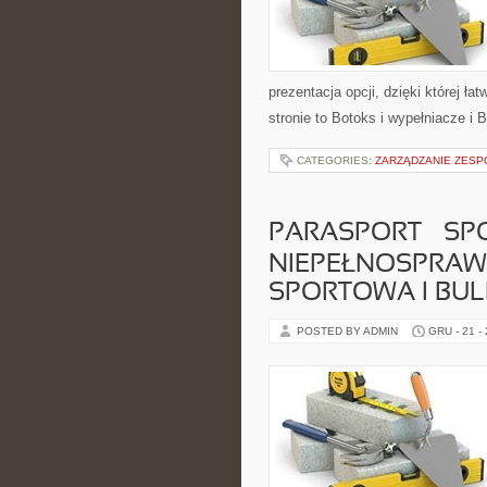
prezentacja opcji, dzięki której ł
stronie to Botoks i wypełniacze i
CATEGORIES:
ZARZĄDZANIE ZESP
PARASPORT – SP
NIEPEŁNOSPRAW
SPORTOWA I BUL
POSTED BY ADMIN
GRU - 21 -