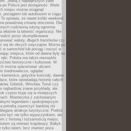
em. Jedną z największych zalet
 po Polsce jest dostępność. Wiele
ych miejsc można osiągnąć
 pociągiem lub autobusem w ciągu
. To sprawia, że nawet krótki weekend
 na prawdziwą zmianę otoczenia. Dla
nych codzienną rutyną ogromne
 właśnie ta łatwość organizacji. Nie
chodzić przez skomplikowane
lanować waluty, długich transferów czy
 się do obcych zwyczajów. Można po
ć w samochód lub pociąg i ruszyć w
wając miejsca, które od dawna były na
 ręki. Polska ma także niezwykle
zictwo historyczne i kulturowe. W
ach można spacerować ulicami
mi średniowiecze, oglądać
 kamienice, gotyckie kościoły, dawne
łace, które opowiadają historię całych
raków, Gdańsk, Wrocław, Toruń czy
ko najbardziej znane przykłady, ale
ok często kryje się w mniejszych
iach. Miasteczka z zachowanym
alnymi legendami i spokojniejszym
 potrafią zauroczyć bardziej niż
oblegane atrakcje turystyczne. Podróż
oże być nie tylko wypoczynkiem, ale
em z historią i tożsamością miejsc.
utem są również krajobrazy. Bałtyk
e tylko latem, lecz również poza