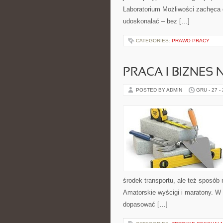
Laboratorium Możliwości zachęca 
udoskonalać – bez […]
CATEGORIES:
PRAWO PRACY
PRACA I BIZNES
POSTED BY ADMIN
GRU - 27 -
środek transportu, ale też sposób 
Amatorskie wyścigi i maratony. W
dopasować […]