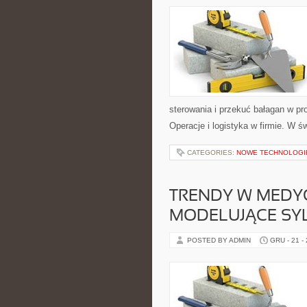
sterowania i przekuć bałagan w pr
Operacje i logistyka w firmie. W 
CATEGORIES:
NOWE TECHNOLOGI
TRENDY W MEDYCY
MODELUJĄCE SY
POSTED BY ADMIN
GRU - 21 -