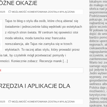
lokalnym mi
RÓŻNE OKAZJE
do małego 
słońca nad j
STYLIZACJE
 2025
MOŻLIWOŚĆ KOMENTOWANIA
ZOSTAŁA WYŁĄCZONA
wspomnienia 
NA
Podróżowani
RÓŻNE
pokazuje, ż
OKAZJE
Tajus to blog o stylu dla osób, które chcą ubierać się
najbardziej 
świadomie i jednocześnie lubią wędrówki po estetykach
gdzie wcześn
W połowie tak
z różnych stron świata. W centrum tej opowieści stoi
dojść do wn
bardzo pomoc
moda włoska, moda turecka oraz francuska
dobrze upo
nonszalancja, ale Tajus nie zamyka się w trzech
regionach, a
ciekawostka
etykietach. To raczej atlas stylu, który prowadzi przez
najpopularni
nia tak, by czytelnik mógł przetwarzać pomysły i
oczywiste, a
zainteresowa
enności. Koniecznie zobacz: Recenzje marek […]
Warto też z
samego wypo
już jedynie 
E
Jedni wybier
wyprawy, zw
gospodarstw
wellness al
ZĘDZIA I APLIKACJE DLA
Polska daje
możliwości, a
turystyczna 
regiony staj
PRAKTYCZNE
Jednocześni
 2025
MOŻLIWOŚĆ KOMENTOWANIA
ZOSTAŁA WYŁĄCZONA
NARZĘDZIA
spokojne, k
I