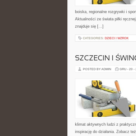
boiska, regionalne rozgrywki i sp
Aktualności ze świata piłki ręczn
znajduje się […]
CATEGORIES:
DZIECI I WZROK
SZCZECIN I ŚWIN
POSTED BY ADMIN
GRU - 20 -
klimat aktywnych ludzi z praktycz
inspirację do działania. Zobacz te