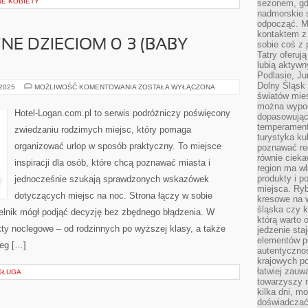
E KOBIETY
sezonem, gdy
nadmorskie 
odpocząć. M
kontaktem z
NE DZIECIOM 0–3 (BABY
sobie coś z 
Tatry oferuj
lubią aktyw
Podlasie, J
Dolny Śląsk 
MIEJSCA
 2025
MOŻLIWOŚĆ KOMENTOWANIA
ZOSTAŁA WYŁĄCZONA
PRZYJAZNE
światów mieś
DZIECIOM
można wypoc
0–
Hotel-Logan.com.pl to serwis podróżniczy poświęcony
dopasowując
3
(BABY
temperament
zwiedzaniu rodzimych miejsc, który pomaga
FRIENDLY)
turystyka ku
organizować urlop w sposób praktyczny. To miejsce
poznawać reg
równie cieka
inspiracji dla osób, które chcą poznawać miasta i
region ma wł
produkty i po
jednocześnie szukają sprawdzonych wskazówek
miejsca. Ryb
dotyczących miejsc na noc. Strona łączy w sobie
kresowe na 
śląska czy 
telnik mógł podjąć decyzję bez zbędnego błądzenia. W
którą warto 
kty noclegowe – od rodzinnych po wyższej klasy, a także
jedzenie sta
elementów p
eg […]
autentyczno
krajowych po
łatwiej zauw
OSŁUGA
towarzyszy 
kilka dni, m
doświadczać