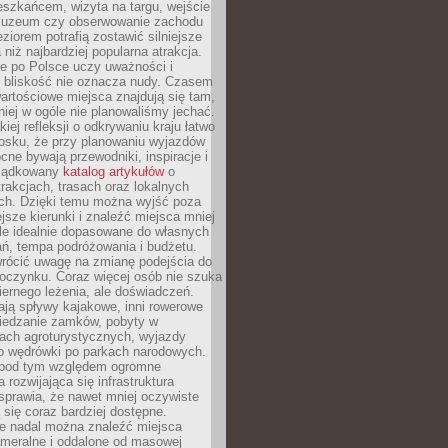
eszkańcem, wizyta na targu, wejście
muzeum czy obserwowanie zachodu
eziorem potrafią zostawić silniejsze
niż najbardziej popularna atrakcja.
e po Polsce uczy uważności i
e bliskość nie oznacza nudy. Czasem
wartościowe miejsca znajdują się tam,
iej w ogóle nie planowaliśmy jechać.
iej refleksji o odkrywaniu kraju łatwo
iosku, że przy planowaniu wyjazdów
ne bywają przewodniki, inspiracje i
rządkowany
katalog artykułów
o
trakcjach, trasach oraz lokalnych
ch. Dzięki temu można wyjść poza
ejsze kierunki i znaleźć miejsca mniej
le idealnie dopasowane do własnych
ń, tempa podróżowania i budżetu.
wrócić uwagę na zmianę podejścia do
czynku. Coraz więcej osób nie szuka
biernego leżenia, ale doświadczeń.
ają spływy kajakowe, inni rowerowe
iedzanie zamków, pobyty w
ach agroturystycznych, wyjazdy
bo wędrówki po parkach narodowych.
 pod tym względem ogromne
 rozwijająca się infrastruktura
sprawia, że nawet mniej oczywiste
ą się coraz bardziej dostępne.
e nadal można znaleźć miejsca
ameralne i oddalone od masowej