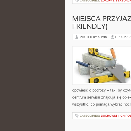
CATEGORIES:
ZDROWIE SEKSUALN
MIEJSCA PRZYJAZ
FRIENDLY)
POSTED BY ADMIN
GRU - 27 -
opowieść o podróży – tak, by czy
centrum serwisu znajdują się obie
wszystko, co pomaga wybrać nocl
CATEGORIES:
DUCHOWNI I ICH P