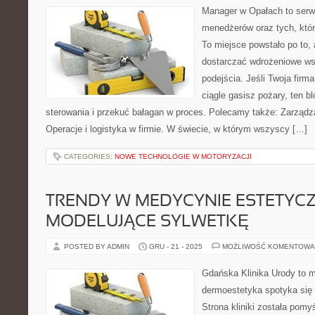
Manager w Opałach to serwis
menedżerów oraz tych, któr
To miejsce powstało po to,
dostarczać wdrożeniowe ws
podejścia. Jeśli Twoja firma
ciągle gasisz pożary, ten 
sterowania i przekuć bałagan w proces. Polecamy także: Zarządza
Operacje i logistyka w firmie. W świecie, w którym wszyscy […]
CATEGORIES:
NOWE TECHNOLOGIE W MOTORYZACJI
TRENDY W MEDYCYNIE ESTETYCZN
MODELUJĄCE SYLWETKĘ
POSTED BY ADMIN
GRU - 21 - 2025
MOŻLIWOŚĆ KOMENTOWA
Gdańska Klinika Urody to m
dermoestetyka spotyka się 
Strona kliniki została pom