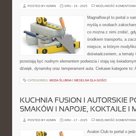
POSTED BY ADMIN
GRU - 18 - 2025
MOŻLIWOŚĆ KOMENTOWA
Magnaflow.pl to portal o s
myślą o osobach zakochany
co można z nimi zrobić, gdy
środkiem transportu, a zac
miejsce, w którym modyfika
doświadczeniem, a tematy 
przestają być nudnym elementem podwozia i stają się świadom
dźwięk, dynamikę oraz temperament auta. Ciekawe kategorie to:
CATEGORIES:
MODA ŚLUBNA I WESELNA DLA GOŚCI
KUCHNIA FUSION I AUTORSKIE 
SMAKÓW I NAPOJE, KOKTAJLE I 
POSTED BY ADMIN
GRU - 17 - 2025
MOŻLIWOŚĆ KOMENTOWA
Avalon Club to portal o jedz