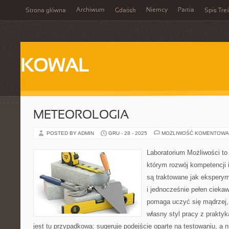
Archiwum
Niemcy
Partia
Strona główna
Gdańsk
Spis Treś
KOWAL
METEOROLOGIA
POSTED BY ADMIN
GRU - 28 - 2025
MOŻLIWOŚĆ KOMENTOWA
Laboratorium Możliwości to 
którym rozwój kompetencji 
są traktowane jak ekspery
i jednocześnie pełen ciekaw
pomaga uczyć się mądrzej,
własny styl pracy z praktyk
jest tu przypadkowa: sugeruje podejście oparte na testowaniu, a 