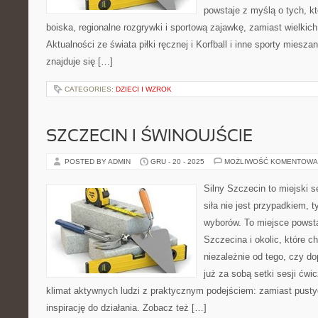
powstaje z myślą o tych, kt
boiska, regionalne rozgrywki i sportową zajawkę, zamiast wielkic
Aktualności ze świata piłki ręcznej i Korfball i inne sporty mi
znajduje się […]
CATEGORIES:
DZIECI I WZROK
SZCZECIN I ŚWINOUJŚCIE
POSTED BY ADMIN
GRU - 20 - 2025
MOŻLIWOŚĆ KOMENTOWA
Silny Szczecin to miejski s
siła nie jest przypadkiem,
wyborów. To miejsce powst
Szczecina i okolic, które c
niezależnie od tego, czy d
już za sobą setki sesji ćwi
klimat aktywnych ludzi z praktycznym podejściem: zamiast pustyc
inspirację do działania. Zobacz też […]