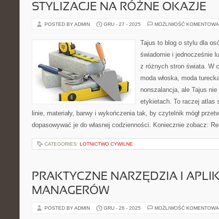
STYLIZACJE NA RÓŻNE OKAZJE
POSTED BY ADMIN
GRU - 27 - 2025
MOŻLIWOŚĆ KOMENTOWA
Tajus to blog o stylu dla os
świadomie i jednocześnie l
z różnych stron świata. W c
moda włoska, moda turecka
nonszalancja, ale Tajus ni
etykietach. To raczej atlas 
linie, materiały, barwy i wykończenia tak, by czytelnik mógł prze
dopasowywać je do własnej codzienności. Koniecznie zobacz: R
CATEGORIES:
LOTNICTWO CYWILNE
PRAKTYCZNE NARZĘDZIA I APLI
MANAGERÓW
POSTED BY ADMIN
GRU - 26 - 2025
MOŻLIWOŚĆ KOMENTOWA