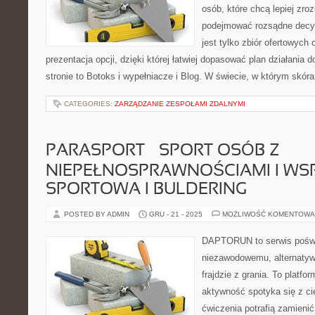
osób, które chcą lepiej zro
podejmować rozsądne decyzj
jest tylko zbiór ofertowych 
prezentacja opcji, dzięki której łatwiej dopasować plan działania
stronie to Botoks i wypełniacze i Blog. W świecie, w którym skór
CATEGORIES:
ZARZĄDZANIE ZESPOŁAMI ZDALNYMI
PARASPORT – SPORT OSÓB Z
NIEPEŁNOSPRAWNOŚCIAMI I WS
SPORTOWA I BULDERING
POSTED BY ADMIN
GRU - 21 - 2025
MOŻLIWOŚĆ KOMENTOWA
DAPTORUN to serwis poświ
niezawodowemu, alternatyw
frajdzie z grania. To platfo
aktywność spotyka się z ci
ćwiczenia potrafią zamienić 