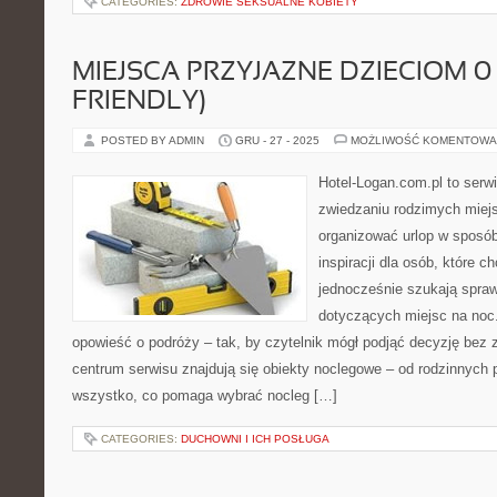
CATEGORIES:
ZDROWIE SEKSUALNE KOBIETY
MIEJSCA PRZYJAZNE DZIECIOM 0–
FRIENDLY)
POSTED BY ADMIN
GRU - 27 - 2025
MOŻLIWOŚĆ KOMENTOWA
Hotel-Logan.com.pl to serw
zwiedzaniu rodzimych miej
organizować urlop w sposób
inspiracji dla osób, które 
jednocześnie szukają spr
dotyczących miejsc na noc.
opowieść o podróży – tak, by czytelnik mógł podjąć decyzję bez
centrum serwisu znajdują się obiekty noclegowe – od rodzinnych 
wszystko, co pomaga wybrać nocleg […]
CATEGORIES:
DUCHOWNI I ICH POSŁUGA