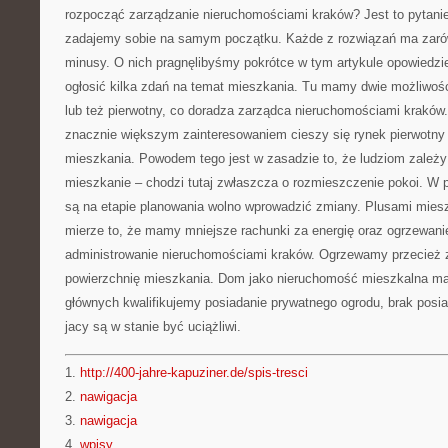
rozpocząć zarządzanie nieruchomościami kraków? Jest to pytani
zadajemy sobie na samym początku. Każde z rozwiązań ma zarów
minusy. O nich pragnęlibyśmy pokrótce w tym artykule opowiedzi
ogłosić kilka zdań na temat mieszkania. Tu mamy dwie możliwośc
lub też pierwotny, co doradza zarządca nieruchomościami kraków
znacznie większym zainteresowaniem cieszy się rynek pierwotny c
mieszkania. Powodem tego jest w zasadzie to, że ludziom zależy
mieszkanie – chodzi tutaj zwłaszcza o rozmieszczenie pokoi. W 
są na etapie planowania wolno wprowadzić zmiany. Plusami miesz
mierze to, że mamy mniejsze rachunki za energię oraz ogrzewanie
administrowanie nieruchomościami kraków. Ogrzewamy przecież 
powierzchnię mieszkania. Dom jako nieruchomość mieszkalna ma 
głównych kwalifikujemy posiadanie prywatnego ogrodu, brak posi
jacy są w stanie być uciążliwi.
1.
http://400-jahre-kapuziner.de/spis-tresci
2.
nawigacja
3.
nawigacja
4.
wpisy