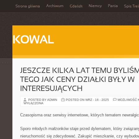
Archiwum
Niemcy
Partia
Strona główna
Gdańsk
Spis Treś
KOWAL
JESZCZE KILKA LAT TEMU BYLI
TEGO JAK CENY DZIAŁKI BYŁY W
INTERESUJĄCYCH
POSTED BY ADMIN
POSTED ON WRZ - 16 - 2025
MOŻLIWOŚĆ 
WYŁĄCZONA
Czasopisma oraz serwisy internetowe, których tematem newralg
Sporo młodych małżonków staje przed dylematem, który związany
nieruchomość się zdecydować. Zakupić mieszkanie, czy wybudow