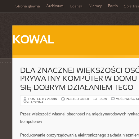
Archiwum
Niemcy
Partia
Strona główna
Gdańsk
Spis Treś
KOWAL
DLA ZNACZNEJ WIĘKSZOŚCI OS
PRYWATNY KOMPUTER W DOMU
SIĘ DOBRYM DZIAŁANIEM TEGO
POSTED BY ADMIN
POSTED ON LIP - 13 - 2025
MOŻLIWOŚĆ 
WYŁĄCZONA
Przez większość własnej obecności na międzynarodowych rynkach
komputerów
Produkowanie oprzyrządowania elektronicznego zakłada niezmier