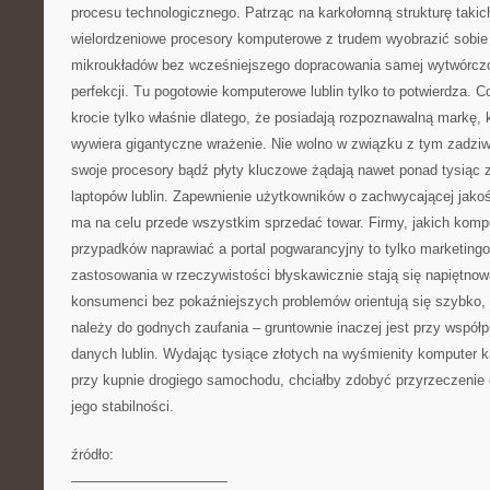
procesu technologicznego. Patrząc na karkołomną strukturę taki
wielordzeniowe procesory komputerowe z trudem wyobrazić sobie
mikroukładów bez wcześniejszego dopracowania samej wytwórczo
perfekcji. Tu pogotowie komputerowe lublin tylko to potwierdza. Co
krocie tylko właśnie dlatego, że posiadają rozpoznawalną markę, 
wywiera gigantyczne wrażenie. Nie wolno w związku z tym zadziw
swoje procesory bądź płyty kluczowe żądają nawet ponad tysiąc z
laptopów lublin. Zapewnienie użytkowników o zachwycającej jako
ma na celu przede wszystkim sprzedać towar. Firmy, jakich komp
przypadków naprawiać a portal pogwarancyjny to tylko marketing
zastosowania w rzeczywistości błyskawicznie stają się napiętnow
konsumenci bez pokaźniejszych problemów orientują się szybko, 
należy do godnych zaufania – gruntownie inaczej jest przy współ
danych lublin. Wydając tysiące złotych na wyśmienity komputer k
przy kupnie drogiego samochodu, chciałby zdobyć przyrzeczenie 
jego stabilności.
źródło:
———————————