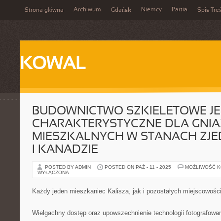
Archiwum
Niemcy
Partia
Strona główna
Gdańsk
Spis Treś
KOWAL
BUDOWNICTWO SZKIELETOWE JE
CHARAKTERYSTYCZNE DLA GNI
MIESZKALNYCH W STANACH ZJ
I KANADZIE
POSTED BY ADMIN
POSTED ON PAŹ - 11 - 2025
MOŻLIWOŚĆ 
WYŁĄCZONA
Każdy jeden mieszkaniec Kalisza, jak i pozostałych miejscowości
Wielgachny dostęp oraz upowszechnienie technologii fotografowan