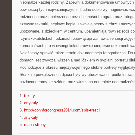
nieomalże każdej rodziny. Zapewniła dokumentowanie umownych 
pewnością tych najważniejszych. Trudno sobie wyimaginować w
rodzinnego oraz społecznego bez obecności fotografa oraz fotograf
sztywne tekturki, sepiowe kopie ujawniają sceny z chrztu naszyc
upozowane, z dzieckiem w centrum, upamiętniają również rodzicó
rzymskokatolickich rodzinach obowiązuje zamawianie sesji zdjęcio
komunii świętej, a w ewangelickich równie cierpliwie dokumentowa
Należałoby sprawić także termin dokumentacja fotograficzna. Do 
domach jest zwyczaj wiszenia nad łóżkiem w sypialni portretu ś
Pochodzące z okresu międzywojennego ślubne portrety wyglądały
Słusznie powiększone zdjęcia były wyretuszowane i podkolorowan
pozłacane ramy ze szkłem oraz wieszano centralnie nad małżeńs
1.
teksty
2.
artykuly
3.
http://cohnforcongress2014.com/spis-tresci
4.
artykuly
5.
mapa strony