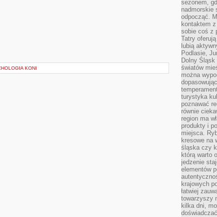
sezonem, gdy
nadmorskie 
odpocząć. M
kontaktem z
sobie coś z 
Tatry oferuj
lubią aktyw
Podlasie, J
Dolny Śląsk 
światów mieś
CHOLOGIA KONI
można wypoc
dopasowując
temperament
turystyka ku
poznawać reg
równie cieka
region ma wł
produkty i po
miejsca. Ryb
kresowe na 
śląska czy 
którą warto 
jedzenie sta
elementów p
autentyczno
krajowych po
łatwiej zauw
towarzyszy 
kilka dni, m
doświadczać