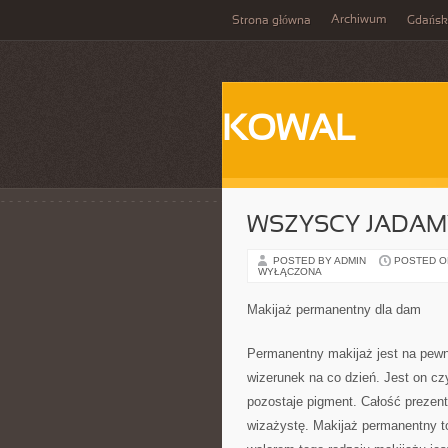
Archiwum
Strona główna
Gdańsk
KOWAL
WSZYSCY JADAM
POSTED BY ADMIN
POSTED ON 
WYŁĄCZONA
Makijaż permanentny dla dam
Permanentny makijaż jest na pewn
wizerunek na co dzień. Jest on c
pozostaje pigment. Całość prezent
wizażystę. Makijaż permanentny t