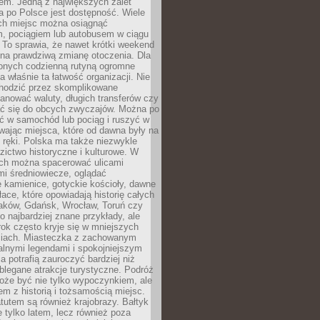
em. Jedną z największych zalet
 po Polsce jest dostępność. Wiele
ych miejsc można osiągnąć
 pociągiem lub autobusem w ciągu
. To sprawia, że nawet krótki weekend
 na prawdziwą zmianę otoczenia. Dla
nych codzienną rutyną ogromne
 właśnie ta łatwość organizacji. Nie
chodzić przez skomplikowane
lanować waluty, długich transferów czy
 się do obcych zwyczajów. Można po
ć w samochód lub pociąg i ruszyć w
wając miejsca, które od dawna były na
 ręki. Polska ma także niezwykle
zictwo historyczne i kulturowe. W
ach można spacerować ulicami
mi średniowiecze, oglądać
 kamienice, gotyckie kościoły, dawne
łace, które opowiadają historię całych
raków, Gdańsk, Wrocław, Toruń czy
ko najbardziej znane przykłady, ale
ok często kryje się w mniejszych
iach. Miasteczka z zachowanym
alnymi legendami i spokojniejszym
 potrafią zauroczyć bardziej niż
oblegane atrakcje turystyczne. Podróż
oże być nie tylko wypoczynkiem, ale
em z historią i tożsamością miejsc.
utem są również krajobrazy. Bałtyk
e tylko latem, lecz również poza