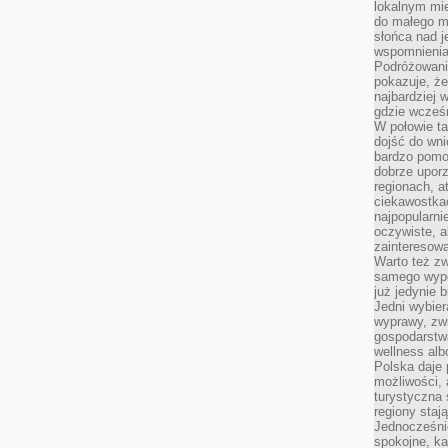
lokalnym mi
do małego 
słońca nad j
wspomnienia 
Podróżowani
pokazuje, ż
najbardziej 
gdzie wcześn
W połowie tak
dojść do wn
bardzo pomoc
dobrze upo
regionach, a
ciekawostka
najpopularni
oczywiste, a
zainteresowa
Warto też z
samego wypo
już jedynie 
Jedni wybier
wyprawy, zw
gospodarstw
wellness al
Polska daje
możliwości, a
turystyczna 
regiony staj
Jednocześni
spokojne, k