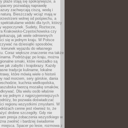
 plaże stają się spokojniejsze, a
spacery pozwalają naprawdę
azury zachwycają ciszą, wodą i
 naturą. Bieszczady wciąż mają w
przestrzeni wolnej od pośpiechu, a
ą spektakularne widoki dla tych, którzy
ny wypoczynek. Sudety, Roztocze,
ura Krakowsko-Częstochowska czy
pokazują, jak wiele odmiennych
ci się w jednym kraju. W Polsce
zywać na dziesiątki sposobów,
 kierunek wyjazdu do własnego
u. Coraz większe znaczenie ma także
linarna. Podróżując po kraju, można
ionalne smaki, które nierzadko są
we jak zabytki i krajobrazy. Każdy
asne tradycje kulinarne, lokalne
trawy, które mówią wiele o historii
y nad morzem, sery górskie, dania
wschodzie, kuchnia wielkopolska,
kaszubska tworzą mozaikę smaków,
odkrywać. Dla wielu osób właśnie
je się jednym z najprzyjemniejszych
odróży, bo pozwala doświadczać
ści regionu wszystkimi zmysłami. W
dróżach cenne jest również to, że
ażyć drobne szczegóły. Gdy nie
nam presja zobaczenia wszystkiego w
ożna zwolnić i bardziej świadomie
 miejsca. Spacer po lesie, rozmowa z