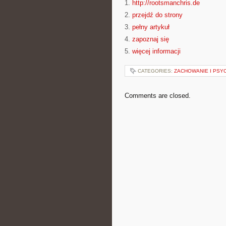
1.
http://rootsmanchris.de
2.
przejdź do strony
3.
pełny artykuł
4.
zapoznaj się
5.
więcej informacji
CATEGORIES:
ZACHOWANIE I PSY
Comments are closed.