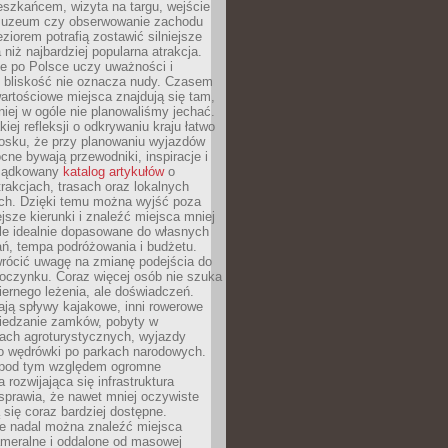
eszkańcem, wizyta na targu, wejście
muzeum czy obserwowanie zachodu
eziorem potrafią zostawić silniejsze
niż najbardziej popularna atrakcja.
e po Polsce uczy uważności i
e bliskość nie oznacza nudy. Czasem
wartościowe miejsca znajdują się tam,
iej w ogóle nie planowaliśmy jechać.
iej refleksji o odkrywaniu kraju łatwo
iosku, że przy planowaniu wyjazdów
ne bywają przewodniki, inspiracje i
rządkowany
katalog artykułów
o
trakcjach, trasach oraz lokalnych
ch. Dzięki temu można wyjść poza
ejsze kierunki i znaleźć miejsca mniej
le idealnie dopasowane do własnych
ń, tempa podróżowania i budżetu.
wrócić uwagę na zmianę podejścia do
czynku. Coraz więcej osób nie szuka
biernego leżenia, ale doświadczeń.
ają spływy kajakowe, inni rowerowe
iedzanie zamków, pobyty w
ach agroturystycznych, wyjazdy
bo wędrówki po parkach narodowych.
 pod tym względem ogromne
 rozwijająca się infrastruktura
sprawia, że nawet mniej oczywiste
ą się coraz bardziej dostępne.
e nadal można znaleźć miejsca
ameralne i oddalone od masowej