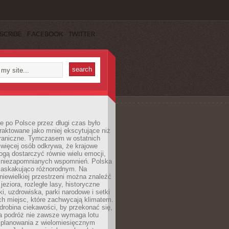
SCRIBE
FACEBOOK
TWITTER
 po Polsce przez długi czas było
traktowane jako mniej ekscytujące niż
raniczne. Tymczasem w ostatnich
 więcej osób odkrywa, że krajowe
gą dostarczyć równie wielu emocji,
 niezapomnianych wspomnień. Polska
 zaskakująco różnorodnym. Na
iewielkiej przestrzeni można znaleźć
jeziora, rozległe lasy, historyczne
i, uzdrowiska, parki narodowe i setki
h miejsc, które zachwycają klimatem.
robina ciekawości, by przekonać się,
na podróż nie zawsze wymaga lotu
 planowania z wielomiesięcznym