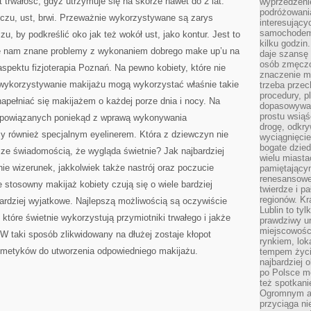
 trwałość, gdyż utrzymuje się na skórze nawet do 2 lat.
wyprzedzeni
podróżowania
oczu, ust, brwi. Przeważnie wykorzystywane są zarys
interesując
samochodem,
, by podkreślić oko jak też wokół ust, jako kontur. Jest to
kilku godzin
e nam znane problemy z wykonaniem dobrego make up’u na
daje szansę
osób zmęczo
spektu fizjoterapia Poznań. Na pewno kobiety, które nie
znaczenie ma
wykorzystywanie makijażu mogą wykorzystać właśnie takie
trzeba prze
procedury, p
napełniać się makijażem o każdej porze dnia i nocy. Na
dopasowywać
prostu wsiąś
w powiązanych poniekąd z wprawą wykonywania
drogę, odkry
y również specjalnym eyelinerem. Która z dziewczyn nie
wyciągnięcie
bogate dzied
 ze świadomością, że wygląda świetnie? Jak najbardziej
wielu miast
e wizerunek, jakkolwiek także nastrój oraz poczucie
pamiętający
renesansowe
 stosowny makijaż kobiety czują się o wiele bardziej
twierdze i pa
regionów. K
 bardziej wyjatkowe. Najlepszą możliwością są oczywiście
Lublin to tyl
które świetnie wykorzystują przymiotniki trwałego i jakże
prawdziwy ur
miejscowośc
 W taki sposób zlikwidowany na dłużej zostaje kłopot
rynkiem, lok
metyków do utworzenia odpowiedniego makijażu.
tempem życia
najbardziej 
po Polsce m
też spotkani
Ogromnym at
przyciąga ni