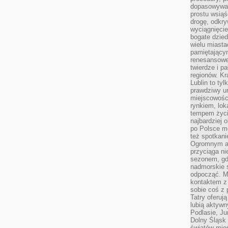
dopasowywać
prostu wsiąś
drogę, odkry
wyciągnięcie
bogate dzied
wielu miast
pamiętający
renesansowe
twierdze i pa
regionów. K
Lublin to tyl
prawdziwy ur
miejscowośc
rynkiem, lok
tempem życia
najbardziej 
po Polsce m
też spotkani
Ogromnym at
przyciąga ni
sezonem, gdy
nadmorskie 
odpocząć. M
kontaktem z
sobie coś z 
Tatry oferuj
lubią aktyw
Podlasie, J
Dolny Śląsk 
światów mieś