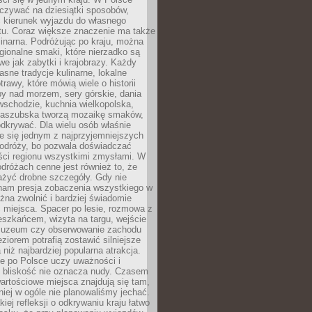
zywać na dziesiątki sposobów,
 kierunek wyjazdu do własnego
u. Coraz większe znaczenie ma także
linarna. Podróżując po kraju, można
ionalne smaki, które nierzadko są
we jak zabytki i krajobrazy. Każdy
asne tradycje kulinarne, lokalne
trawy, które mówią wiele o historii
y nad morzem, sery górskie, dania
wschodzie, kuchnia wielkopolska,
kaszubska tworzą mozaikę smaków,
odkrywać. Dla wielu osób właśnie
je się jednym z najprzyjemniejszych
odróży, bo pozwala doświadczać
ści regionu wszystkimi zmysłami. W
dróżach cenne jest również to, że
ażyć drobne szczegóły. Gdy nie
nam presja zobaczenia wszystkiego w
ożna zwolnić i bardziej świadomie
 miejsca. Spacer po lesie, rozmowa z
eszkańcem, wizyta na targu, wejście
muzeum czy obserwowanie zachodu
eziorem potrafią zostawić silniejsze
niż najbardziej popularna atrakcja.
e po Polsce uczy uważności i
e bliskość nie oznacza nudy. Czasem
wartościowe miejsca znajdują się tam,
iej w ogóle nie planowaliśmy jechać.
iej refleksji o odkrywaniu kraju łatwo