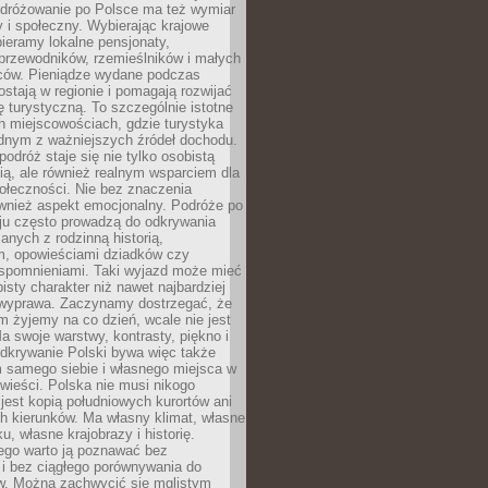
Podróżowanie po Polsce ma też wymiar
 i społeczny. Wybierając krajowe
pieramy lokalne pensjonaty,
 przewodników, rzemieślników i małych
rców. Pieniądze wydane podczas
stają w regionie i pomagają rozwijać
tę turystyczną. To szczególnie istotne
h miejscowościach, gdzie turystyka
dnym z ważniejszych źródeł dochodu.
podróż staje się nie tylko osobistą
ą, ale również realnym wsparciem dla
ołeczności. Nie bez znaczenia
ównież aspekt emocjonalny. Podróże po
ju często prowadzą do odkrywania
anych z rodzinną historią,
m, opowieściami dziadków czy
spomnieniami. Taki wyjazd może mieć
bisty charakter niż nawet najbardziej
wyprawa. Zaczynamy dostrzegać, że
ym żyjemy na co dzień, wcale nie jest
a swoje warstwy, kontrasty, piękno i
Odkrywanie Polski bywa więc także
 samego siebie i własnego miejsca w
wieści. Polska nie musi nikogo
jest kopią południowych kurortów ani
h kierunków. Ma własny klimat, własne
u, własne krajobrazy i historię.
ego warto ją poznawać bez
i bez ciągłego porównywania do
ów. Można zachwycić się mglistym