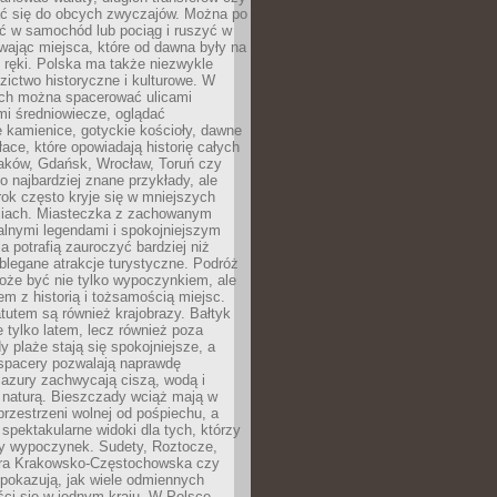
 się do obcych zwyczajów. Można po
ć w samochód lub pociąg i ruszyć w
wając miejsca, które od dawna były na
 ręki. Polska ma także niezwykle
zictwo historyczne i kulturowe. W
ach można spacerować ulicami
mi średniowiecze, oglądać
 kamienice, gotyckie kościoły, dawne
łace, które opowiadają historię całych
raków, Gdańsk, Wrocław, Toruń czy
ko najbardziej znane przykłady, ale
ok często kryje się w mniejszych
iach. Miasteczka z zachowanym
alnymi legendami i spokojniejszym
 potrafią zauroczyć bardziej niż
oblegane atrakcje turystyczne. Podróż
oże być nie tylko wypoczynkiem, ale
em z historią i tożsamością miejsc.
utem są również krajobrazy. Bałtyk
e tylko latem, lecz również poza
 plaże stają się spokojniejsze, a
spacery pozwalają naprawdę
azury zachwycają ciszą, wodą i
 naturą. Bieszczady wciąż mają w
przestrzeni wolnej od pośpiechu, a
ą spektakularne widoki dla tych, którzy
ny wypoczynek. Sudety, Roztocze,
ura Krakowsko-Częstochowska czy
pokazują, jak wiele odmiennych
ci się w jednym kraju. W Polsce