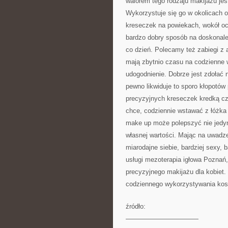
walorem tego rodzaju makijażu jest
Wykorzystuje się go w okolicach 
kreseczek na powiekach, wokół oczu
bardzo dobry sposób na doskonal
co dzień. Polecamy też zabiegi z a
mają zbytnio czasu na codzienne 
udogodnienie. Dobrze jest zdołać 
pewno likwiduje to sporo kłopotó
precyzyjnych kreseczek kredką cz
chce, codziennie wstawać z łóżka
make up może polepszyć nie jedyni
własnej wartości. Mając na uwadze
miarodajne siebie, bardziej sexy,
usługi mezoterapia igłowa Poznań, 
precyzyjnego makijażu dla kobiet.
codziennego wykorzystywania kos
źródło:
———————————