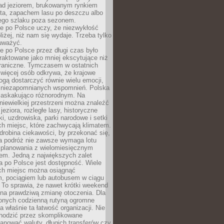
ad jeziorem, brukowanym rynkiem
ta, zapachem lasu po deszczu albo
iego szlaku poza sezonem.
e po Polsce uczy, że niezwykłość
bliżej, niż nam się wydaje. Trzeba tylko
auważyć.
 po Polsce przez długi czas było
traktowane jako mniej ekscytujące niż
raniczne. Tymczasem w ostatnich
 więcej osób odkrywa, że krajowe
gą dostarczyć równie wielu emocji,
 niezapomnianych wspomnień. Polska
 zaskakująco różnorodnym. Na
iewielkiej przestrzeni można znaleźć
jeziora, rozległe lasy, historyczne
i, uzdrowiska, parki narodowe i setki
h miejsc, które zachwycają klimatem.
robina ciekawości, by przekonać się,
na podróż nie zawsze wymaga lotu
 planowania z wielomiesięcznym
em. Jedną z największych zalet
 po Polsce jest dostępność. Wiele
ych miejsc można osiągnąć
 pociągiem lub autobusem w ciągu
. To sprawia, że nawet krótki weekend
 na prawdziwą zmianę otoczenia. Dla
nych codzienną rutyną ogromne
 właśnie ta łatwość organizacji. Nie
chodzić przez skomplikowane
lanować waluty, długich transferów czy