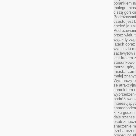
porankiem n
małego mias
ciszą górsk
Podróżowani
często jest 
chcieć ją z
Podróżowanie
przez wielu 
wyjazdy zag
latach coraz
wycieczki mo
zachwytów i
jest krajem
stosunkowo n
morze, góry, 
miasta, zamk
mniej znanyc
Wystarczy od
że atrakcyj
samolotem i
wyprzedzeni
podróżowania
interesując
samochodem,
kilku godzin
daje szansę
osób zmęczo
znaczenie ma
trzeba prze
procedury, p