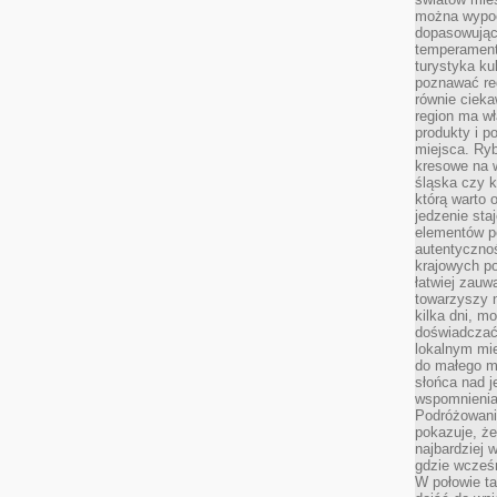
można wypoc
dopasowując
temperament
turystyka ku
poznawać reg
równie cieka
region ma wł
produkty i po
miejsca. Ryb
kresowe na 
śląska czy 
którą warto 
jedzenie sta
elementów p
autentyczno
krajowych po
łatwiej zauw
towarzyszy 
kilka dni, m
doświadczać
lokalnym mi
do małego 
słońca nad j
wspomnienia 
Podróżowani
pokazuje, ż
najbardziej 
gdzie wcześn
W połowie tak