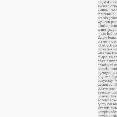
turystyki. 
ekonomiczny
kierunki, ws
restauracje,
przedsiębio
wyjazdu pozo
lokalną ofer
w mniejszyc
może być je
Dzięki temu 
przyjemności
lokalnych sp
pozostaje r
własnym kra
miejsc związ
dzieciństwe
szkolnymi w
bardziej oso
egzotyczna 
kraj, w któr
oczywisty. M
tajemnice. 
odkrywaniem
szerszej opo
udawać. Nie 
egzotycznyc
rytmy pór rok
Właśnie dlat
kompleksów 
innych kraj