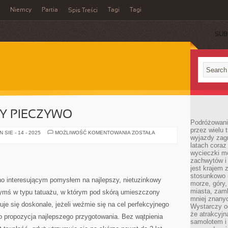
Niemcy
Partia
Tagi
Tagi
Spis Treści
SUB
Y PIECZYWO
Podróżowanie
przez wielu 
WSZYSCY
SIE - 14 - 2025
MOŻLIWOŚĆ KOMENTOWANIA
ZOSTAŁA
wyjazdy zag
JADAMY
PIECZYWO
latach coraz
wycieczki mo
zachwytów i
jest krajem
stosunkowo n
o interesującym pomysłem na najlepszy, nietuzinkowy
morze, góry, 
miasta, zamk
zymś w typu tatuażu, w którym pod skórą umieszczony
mniej znanyc
uje się doskonale, jeżeli weźmie się na cel perfekcyjnego
Wystarczy od
że atrakcyj
o propozycja najlepszego przygotowania. Bez wątpienia
samolotem i