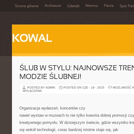
Archiwum
Niemcy
Partia
Strona główna
Gdańsk
Spis Treś
KOWAL
ŚLUB W STYLU: NAJNOWSZE TRE
MODZIE ŚLUBNEJ!
POSTED BY ADMIN
POSTED ON CZE - 19 - 2025
MOŻLIWOŚĆ 
WYŁĄCZONA
Organizacja wydarzeń, koncertów czy
nawet wystaw w muzeach to nie tylko kwestia dobrej promocji cz
kreatywnego pomysłu. W dzisiejszym świecie, gdzie wszystko kr
się wokół technologii, coraz bardziej istotne staje się, jak