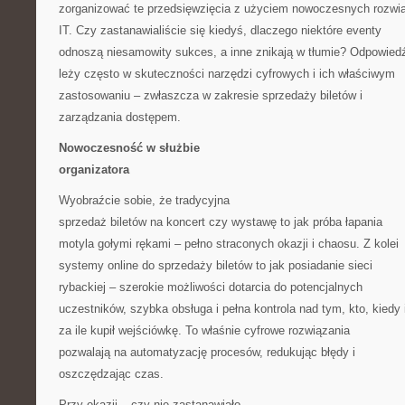
zorganizować te przedsięwzięcia z użyciem nowoczesnych rozwi
IT. Czy zastanawialiście się kiedyś, dlaczego niektóre eventy
odnoszą niesamowity sukces, a inne znikają w tłumie? Odpowied
leży często w skuteczności narzędzi cyfrowych i ich właściwym
zastosowaniu – zwłaszcza w zakresie sprzedaży biletów i
zarządzania dostępem.
Nowoczesność w służbie
organizatora
Wyobraźcie sobie, że tradycyjna
sprzedaż biletów na koncert czy wystawę to jak próba łapania
motyla gołymi rękami – pełno straconych okazji i chaosu. Z kolei
systemy online do sprzedaży biletów to jak posiadanie sieci
rybackiej – szerokie możliwości dotarcia do potencjalnych
uczestników, szybka obsługa i pełna kontrola nad tym, kto, kiedy 
za ile kupił wejściówkę. To właśnie cyfrowe rozwiązania
pozwalają na automatyzację procesów, redukując błędy i
oszczędzając czas.
Przy okazji – czy nie zastanawiało