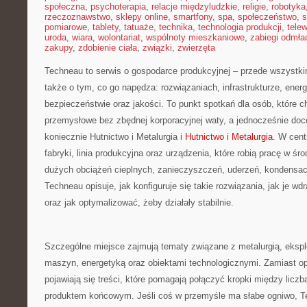
społeczna
,
psychoterapia
,
relacje międzyludzkie
,
religie
,
robotyka
rzeczoznawstwo
,
sklepy online
,
smartfony
,
spa
,
społeczeństwo
,
s
pomiarowe
,
tablety
,
tatuaże
,
technika
,
technologia produkcji
,
telew
uroda
,
wiara
,
wolontariat
,
wspólnoty mieszkaniowe
,
zabiegi odmła
zakupy
,
zdobienie ciała
,
związki
,
zwierzęta
Techneau to serwis o gospodarce produkcyjnej – przede wszystki
także o tym, co go napędza: rozwiązaniach, infrastrukturze, energe
bezpieczeństwie oraz jakości. To punkt spotkań dla osób, które 
przemysłowe bez zbędnej korporacyjnej waty, a jednocześnie doc
koniecznie Hutnictwo i Metalurgia i
Hutnictwo i Metalurgia
. W cent
fabryki, linia produkcyjna oraz urządzenia, które robią pracę w 
dużych obciążeń cieplnych, zanieczyszczeń, uderzeń, kondensacj
Techneau opisuje, jak konfiguruje się takie rozwiązania, jak je w
oraz jak optymalizować, żeby działały stabilnie.
Szczególne miejsce zajmują tematy związane z metalurgią, ekspl
maszyn, energetyką oraz obiektami technologicznymi. Zamiast op
pojawiają się treści, które pomagają połączyć kropki między liczb
produktem końcowym. Jeśli coś w przemyśle ma słabe ogniwo, Te