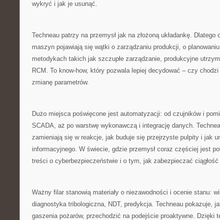
wykryć i jak je usunąć.
Techneau patrzy na przemysł jak na złożoną układankę. Dlatego o
maszyn pojawiają się wątki o zarządzaniu produkcji, o planowaniu
metodykach takich jak szczupłe zarządzanie, produkcyjne utrzym
RCM. To know-how, który pozwala lepiej decydować – czy chodzi 
zmianę parametrów.
Dużo miejsca poświęcone jest automatyzacji: od czujników i pomia
SCADA, aż po warstwę wykonawczą i integrację danych. Technea
zamieniają się w reakcje, jak buduje się przejrzyste pulpity i jak 
informacyjnego. W świecie, gdzie przemysł coraz częściej jest po
treści o cyberbezpieczeństwie i o tym, jak zabezpieczać ciągłość i
Ważny filar stanowią materiały o niezawodności i ocenie stanu: wi
diagnostyka tribologiczna, NDT, predykcja. Techneau pokazuje, ja
gaszenia pożarów, przechodzić na podejście proaktywne. Dzięki