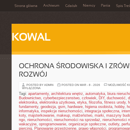
Archiwum
Niemcy
Partia
Strona główna
Gdańsk
Spis Treś
KOWAL
OCHRONA ŚRODOWISKA I ZRÓ
ROZWÓJ
POSTED BY ADMIN
POSTED ON MAR - 8 - 2026
MOŻLIWOŚĆ 
WYŁĄCZONA
Tagi:
apartamenty
,
architektura wnętrz
,
automatyka
,
biura nieruc
Budownictwo
,
cyberbezpieczenstwo
,
człowiek
,
DIY
,
duchowość
,
d
elektronika
,
elektronika użytkowa
,
etyka
,
filozofia
,
fitness urody
,
f
fundamenty
,
geodezja
,
gsm
,
hardware
,
higiena osobista
,
hobby
,
h
informatyka
,
inspekcje nieruchomości
,
integracja społeczna
,
inter
koty
,
majsterkowanie
,
makeup
,
małżeństwo
,
marki
,
maszyny bud
ngo
,
nieruchomości
,
nieruchomości na sprzedaż
,
nieruchomości 
wakacyjne
,
oprogramowanie
,
organizacje społeczne
,
outlety
,
perf
piercing
,
Planowanie przestrzenne
,
prawo własności
,
programowan