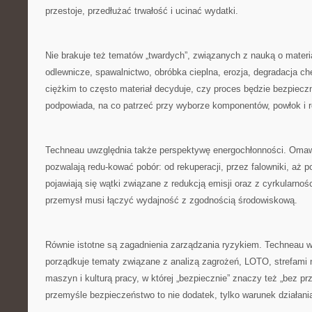
przestoje, przedłużać trwałość i ucinać wydatki.
Nie brakuje też tematów „twardych”, związanych z nauką o materia
odlewnicze, spawalnictwo, obróbka cieplna, erozja, degradacja 
ciężkim to często materiał decyduje, czy proces będzie bezpiecz
podpowiada, na co patrzeć przy wyborze komponentów, powłok i 
Techneau uwzględnia także perspektywę energochłonności. Omawi
pozwalają redu-kować pobór: od rekuperacji, przez falowniki, aż 
pojawiają się wątki związane z redukcją emisji oraz z cyrkularno
przemysł musi łączyć wydajność z zgodnością środowiskową.
Równie istotne są zagadnienia zarządzania ryzykiem. Techneau 
porządkuje tematy związane z analizą zagrożeń, LOTO, strefami 
maszyn i kulturą pracy, w której „bezpiecznie” znaczy też „bez p
przemyśle bezpieczeństwo to nie dodatek, tylko warunek działani