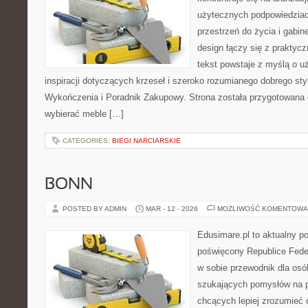
użytecznych podpowiedziac
przestrzeń do życia i gabin
design łączy się z praktyc
tekst powstaje z myślą o u
inspiracji dotyczących krzeseł i szeroko rozumianego dobrego styl
Wykończenia i Poradnik Zakupowy. Strona została przygotowana dl
wybierać meble […]
CATEGORIES:
BIEGI NARCIARSKIE
BONN
POSTED BY ADMIN
MAR - 12 - 2026
MOŻLIWOŚĆ KOMENTOWA
Edusimare.pl to aktualny po
poświęcony Republice Feder
w sobie przewodnik dla osó
szukających pomysłów na p
chcących lepiej zrozumieć