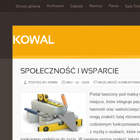
Archiwum
Niemcy
Partia
Strona główna
Gdańsk
Spis Treś
KOWAL
SPOŁECZNOŚĆ I WSPARCIE
POSTED BY ADMIN
MAJ - 10 - 2026
MOŻLIWOŚĆ KOMENTOWA
Portal tworzony pod marką
miejsce, które integruje pasj
harmonii oraz wartościowy
mogą znaleźć tutaj różnoro
codziennym funkcjonowaniu
z myślą o osobach, które ce
spokojnego podejścia do życia. W serwisie można znaleźć teksty