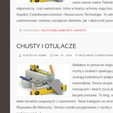
sama nazwa marka Twierdza
odpornością, czyli wartościami, które w branży ochrony mają klu
Aspekty Cyberbezpieczeństwa i Nowoczesne Technologie. To witr
zainteresować zarówno zarządców obiektów, jak i właścicieli poses
CATEGORIES:
POLITYCZNE KONFLIKTY I KRYZYSY
CHUSTY I OTULACZE
POSTED BY ADMIN
KWI - 30 - 2026
MOŻLIWOŚĆ KOMENTOWA
Wallaboo to pomocne miejs
myślą o osobach opiekujący
szukają konkretnych podpo
noworodków. Strona skupia 
miesiącach i latach życia 
bezpieczeństwie. To blog,
wiele tematów związanych z karmieniem. Nowe kategorie na stronie
Wyprawka dla Maluszka. Strona została przygotowana z myślą o 