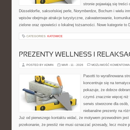
stronie pojawiają się treści
Düsseldorfie, saksońskiej perle, Norymberdze, Bochum i wielu in
wpisów obejmuje atrakcje turystyczne, zakwaterowanie, komunikacj
zielone oraz opowieści o lokalnej tożsamości. Nowe kategorie to
CATEGORIES:
KATOWICE
PREZENTY WELLNESS I RELAKSA
POSTED BY ADMIN
MAR - 11 - 2026
MOŻLIWOŚĆ KOMENTOWA
Pasotti to wyrafinowana str
koncentruje się na tematyc
pokazuje, że dobrze dobra
czymś znacznie więcej niż 
serwis stworzone dla osób,
niebanalne prezenty na różn
Już od pierwszego kontaktu widać, że motywem przewodnim jest t
przekonanie, że prestiż nie musi oznaczać przesady, lecz może p