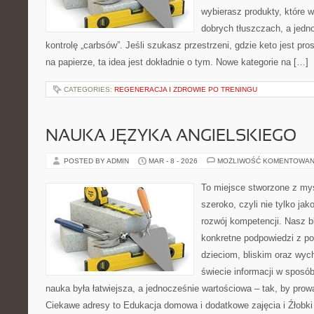
wybierasz produkty, które w
dobrych tłuszczach, a jed
kontrolę „carbsów”. Jeśli szukasz przestrzeni, gdzie keto jest pros
na papierze, ta idea jest dokładnie o tym. Nowe kategorie na […]
CATEGORIES:
REGENERACJA I ZDROWIE PO TRENINGU
NAUKA JĘZYKA ANGIELSKIEGO
POSTED BY ADMIN
MAR - 8 - 2026
MOŻLIWOŚĆ KOMENTOWAN
To miejsce stworzone z myś
szeroko, czyli nie tylko jak
rozwój kompetencji. Nasz b
konkretne podpowiedzi z p
dzieciom, bliskim oraz wy
świecie informacji w sposó
nauka była łatwiejsza, a jednocześnie wartościowa – tak, by prowa
Ciekawe adresy to Edukacja domowa i dodatkowe zajęcia i Źłobki 