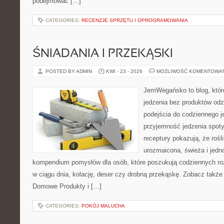
podejmować […]
CATEGORIES:
RECENZJE SPRZĘTU I OPROGRAMOWANIA
ŚNIADANIA I PRZEKĄSKI
POSTED BY ADMIN
KWI - 23 - 2026
MOŻLIWOŚĆ KOMENTOWA
JemWegańsko to blog, które 
jedzenia bez produktów od
podejścia do codziennego je
przyjemność jedzenia spotyk
receptury pokazują, że roś
urozmaicona, świeża i jedn
kompendium pomysłów dla osób, które poszukują codziennych roz
w ciągu dnia, kolację, deser czy drobną przekąskę. Zobacz także
Domowe Produkty i […]
CATEGORIES:
POKÓJ MALUCHA