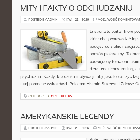
MITY I FAKTY O ODCHUDZANIU
POSTED BY ADMIN
KWI - 21 - 2026
MOŻLIWOŚĆ KOMENTOWA
ta strona to portal, które 
które chcą wprowadzić lep
podejść do siebie i spojrze
sposób praktyczny. To inte
poświęcony tematom takim 
dieta, codzienny trening, a
psychiczna. Każdy, kto szuka motywacji, aby jeść lepiej, żyć lżej 
tutaj pomocne wskazówki. Polecam Historie Sukcesu i Zdrowe O
CATEGORIES:
GRY KULTOWE
AMERYKAŃSKIE LEGENDY
POSTED BY ADMIN
KWI - 20 - 2026
MOŻLIWOŚĆ KOMENTOWA
Auto Jarmark to współczesn