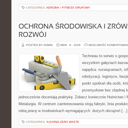
CATEGORIES:
AEROBIK I FITNESS GRUPOWY
OCHRONA ŚRODOWISKA I ZRÓ
ROZWÓJ
POSTED BY ADMIN
MAR - 8 - 2026
MOŻLIWOŚĆ KOMENTOWAN
Techneau to serwis o gospo
wszystkim gałęziach bazowy
napędza: rozwiązaniach, inf
robotyzacji, logistyce, bez
punkt spotkań dla osób, kt
przemysłowe bez zbędnej ko
jednocześnie doceniają praktykę. Zobacz koniecznie Hutnictwo i M
Metalurgia. W centrum zainteresowania stoją fabryki, linia produk
robią pracę w środowiskach wymagających: dużych obciążeń […]
CATEGORIES:
KUCHNIA ZERO WASTE