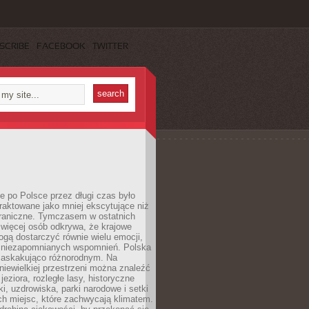
SCRIBE
FACEBOOK
TWITTER
 po Polsce przez długi czas było
traktowane jako mniej ekscytujące niż
raniczne. Tymczasem w ostatnich
 więcej osób odkrywa, że krajowe
gą dostarczyć równie wielu emocji,
 niezapomnianych wspomnień. Polska
 zaskakująco różnorodnym. Na
iewielkiej przestrzeni można znaleźć
jeziora, rozległe lasy, historyczne
i, uzdrowiska, parki narodowe i setki
h miejsc, które zachwycają klimatem.