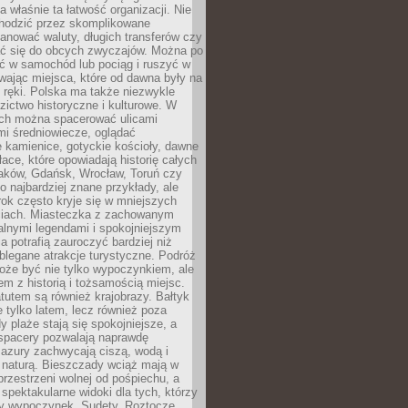
 właśnie ta łatwość organizacji. Nie
chodzić przez skomplikowane
lanować waluty, długich transferów czy
 się do obcych zwyczajów. Można po
ć w samochód lub pociąg i ruszyć w
wając miejsca, które od dawna były na
 ręki. Polska ma także niezwykle
zictwo historyczne i kulturowe. W
ach można spacerować ulicami
mi średniowiecze, oglądać
 kamienice, gotyckie kościoły, dawne
łace, które opowiadają historię całych
raków, Gdańsk, Wrocław, Toruń czy
ko najbardziej znane przykłady, ale
ok często kryje się w mniejszych
iach. Miasteczka z zachowanym
alnymi legendami i spokojniejszym
 potrafią zauroczyć bardziej niż
oblegane atrakcje turystyczne. Podróż
oże być nie tylko wypoczynkiem, ale
em z historią i tożsamością miejsc.
utem są również krajobrazy. Bałtyk
e tylko latem, lecz również poza
 plaże stają się spokojniejsze, a
spacery pozwalają naprawdę
azury zachwycają ciszą, wodą i
 naturą. Bieszczady wciąż mają w
przestrzeni wolnej od pośpiechu, a
ą spektakularne widoki dla tych, którzy
ny wypoczynek. Sudety, Roztocze,