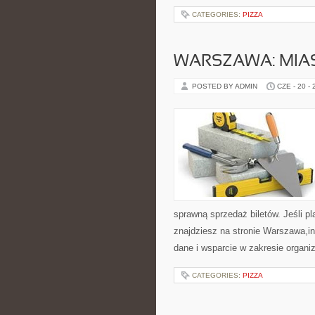
CATEGORIES:
PIZZA
WARSZAWA: MIAS
POSTED BY ADMIN
CZE - 20 -
sprawną sprzedaż biletów. Jeśli p
znajdziesz na stronie Warszawa,in
dane i wsparcie w zakresie organi
CATEGORIES:
PIZZA