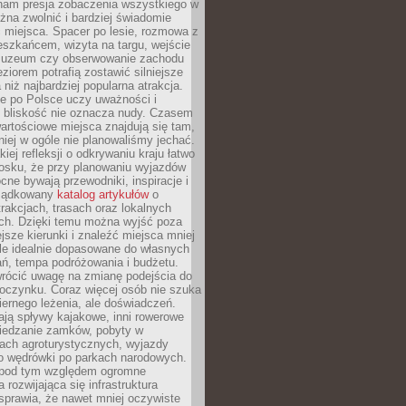
nam presja zobaczenia wszystkiego w
ożna zwolnić i bardziej świadomie
 miejsca. Spacer po lesie, rozmowa z
eszkańcem, wizyta na targu, wejście
muzeum czy obserwowanie zachodu
eziorem potrafią zostawić silniejsze
niż najbardziej popularna atrakcja.
e po Polsce uczy uważności i
e bliskość nie oznacza nudy. Czasem
wartościowe miejsca znajdują się tam,
iej w ogóle nie planowaliśmy jechać.
iej refleksji o odkrywaniu kraju łatwo
iosku, że przy planowaniu wyjazdów
ne bywają przewodniki, inspiracje i
rządkowany
katalog artykułów
o
trakcjach, trasach oraz lokalnych
ch. Dzięki temu można wyjść poza
ejsze kierunki i znaleźć miejsca mniej
le idealnie dopasowane do własnych
ń, tempa podróżowania i budżetu.
wrócić uwagę na zmianę podejścia do
czynku. Coraz więcej osób nie szuka
biernego leżenia, ale doświadczeń.
ają spływy kajakowe, inni rowerowe
iedzanie zamków, pobyty w
ach agroturystycznych, wyjazdy
bo wędrówki po parkach narodowych.
 pod tym względem ogromne
 rozwijająca się infrastruktura
sprawia, że nawet mniej oczywiste