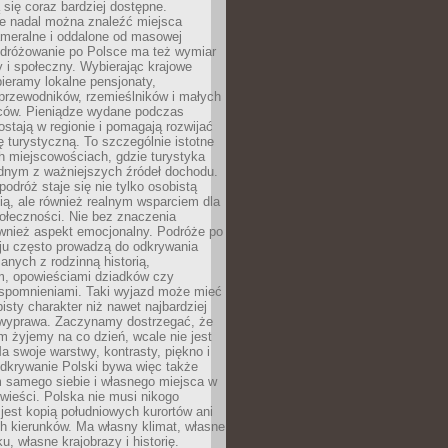
ą się coraz bardziej dostępne.
e nadal można znaleźć miejsca
ameralne i oddalone od masowej
Podróżowanie po Polsce ma też wymiar
 i społeczny. Wybierając krajowe
pieramy lokalne pensjonaty,
 przewodników, rzemieślników i małych
rców. Pieniądze wydane podczas
stają w regionie i pomagają rozwijać
tę turystyczną. To szczególnie istotne
h miejscowościach, gdzie turystyka
dnym z ważniejszych źródeł dochodu.
podróż staje się nie tylko osobistą
ą, ale również realnym wsparciem dla
ołeczności. Nie bez znaczenia
ównież aspekt emocjonalny. Podróże po
ju często prowadzą do odkrywania
anych z rodzinną historią,
m, opowieściami dziadków czy
spomnieniami. Taki wyjazd może mieć
bisty charakter niż nawet najbardziej
wyprawa. Zaczynamy dostrzegać, że
ym żyjemy na co dzień, wcale nie jest
a swoje warstwy, kontrasty, piękno i
Odkrywanie Polski bywa więc także
 samego siebie i własnego miejsca w
wieści. Polska nie musi nikogo
jest kopią południowych kurortów ani
h kierunków. Ma własny klimat, własne
u, własne krajobrazy i historię.