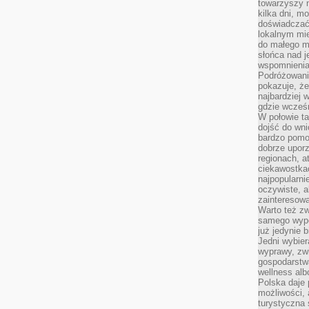
towarzyszy 
kilka dni, m
doświadczać
lokalnym mi
do małego 
słońca nad j
wspomnienia 
Podróżowani
pokazuje, ż
najbardziej 
gdzie wcześn
W połowie tak
dojść do wn
bardzo pomoc
dobrze upo
regionach, a
ciekawostka
najpopularni
oczywiste, a
zainteresowa
Warto też z
samego wypo
już jedynie 
Jedni wybier
wyprawy, zw
gospodarstw
wellness al
Polska daje
możliwości, a
turystyczna 