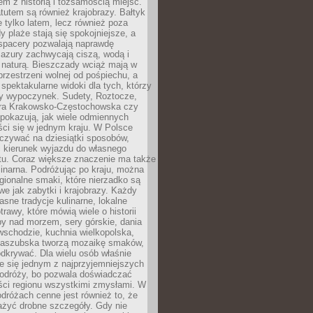
em z historią i tożsamością miejsc.
utem są również krajobrazy. Bałtyk
e tylko latem, lecz również poza
 plaże stają się spokojniejsze, a
spacery pozwalają naprawdę
azury zachwycają ciszą, wodą i
 naturą. Bieszczady wciąż mają w
przestrzeni wolnej od pośpiechu, a
ą spektakularne widoki dla tych, którzy
ny wypoczynek. Sudety, Roztocze,
ura Krakowsko-Częstochowska czy
pokazują, jak wiele odmiennych
ci się w jednym kraju. W Polsce
zywać na dziesiątki sposobów,
 kierunek wyjazdu do własnego
u. Coraz większe znaczenie ma także
linarna. Podróżując po kraju, można
ionalne smaki, które nierzadko są
we jak zabytki i krajobrazy. Każdy
asne tradycje kulinarne, lokalne
trawy, które mówią wiele o historii
y nad morzem, sery górskie, dania
wschodzie, kuchnia wielkopolska,
kaszubska tworzą mozaikę smaków,
odkrywać. Dla wielu osób właśnie
je się jednym z najprzyjemniejszych
odróży, bo pozwala doświadczać
ści regionu wszystkimi zmysłami. W
dróżach cenne jest również to, że
ażyć drobne szczegóły. Gdy nie