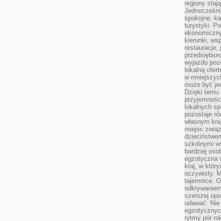
regiony staj
Jednocześni
spokojne, k
turystyki. 
ekonomiczny
kierunki, ws
restauracje,
przedsiębio
wyjazdu pozo
lokalną ofer
w mniejszyc
może być je
Dzięki temu 
przyjemności
lokalnych sp
pozostaje r
własnym kra
miejsc związ
dzieciństwe
szkolnymi w
bardziej oso
egzotyczna 
kraj, w któr
oczywisty. M
tajemnice. 
odkrywaniem
szerszej opo
udawać. Nie 
egzotycznyc
rytmy pór rok