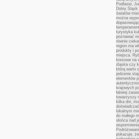
Podlasie, J
Dolny Śląsk 
światów mieś
można wypoc
dopasowując
temperament
turystyka ku
poznawać reg
równie cieka
region ma wł
produkty i po
miejsca. Ryb
kresowe na 
śląska czy 
którą warto 
jedzenie sta
elementów p
autentyczno
krajowych po
łatwiej zauw
towarzyszy 
kilka dni, m
doświadczać
lokalnym mi
do małego 
słońca nad j
wspomnienia 
Podróżowani
pokazuje, ż
najbardziej 