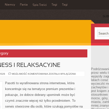
Niemcy
Partia
Tagi
Tagi
Spis Treści
SUB
egory
ESS I RELAKSACYJNE
Podróżowanie
przez wielu 
PREZENTY
 2026
MOŻLIWOŚĆ KOMENTOWANIA
ZOSTAŁA WYŁĄCZONA
wyjazdy zag
WELLNESS
I
latach coraz
RELAKSACYJNE
Pasotti to wyrafinowana strona internetowa, która
wycieczki mo
zachwytów i
koncentruje się na tematyce premium prezentów i
jest krajem
stosunkowo n
pokazuje, że dobrze dobrany upominek może być
morze, góry, 
czymś znacznie więcej niż tylko przedmiotem. To
miasta, zamk
mniej znanyc
serwis stworzone dla osób, które szukają pomysłów na