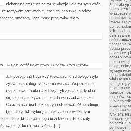
Wystarczy od
niebanalne prezenty na różne okazje i dla różnych osób.
że atrakcyj
samolotem i
, że motywem przewodnim jest tutaj estetyka, a także
wyprzedzeni
podróżowania
oznaczać przesady, lecz może przejawiać się w
interesując
samochodem,
kilku godzin
daje szansę
osób zmęczo
znaczenie ma
trzeba prze
procedury, p
dopasowywać
prostu wsiąś
PSYCHOLOGIA
025
MOŻLIWOŚĆ KOMENTOWANIA
ZOSTAŁA WYŁĄCZONA
drogę, odkry
wyciągnięcie
bogate dzied
Jak pozbyć się trądziku? Prowadzenie zdrowego stylu
wielu miast
życia, na każdego korzystnie wpływa. Współcześnie
pamiętający
renesansowe
rządzi nawet moda na zdrowy tryb życia, każdy chce
twierdze i pa
regionów. K
się racjonalnie żywić i mieć zdrowe i zadbane ciało.
Lublin to tyl
Coraz więcej osób rozpoczyna stosować różnorodnego
prawdziwy ur
miejscowośc
typu diety. Ich wybór jest niesłychanie wielki, tym
rynkiem, lok
bie dietę, która spełni jego oczekiwania. Nie każdy
tempem życia
najbardziej 
aściwą dietę, bo nie wie, która z […]
po Polsce m