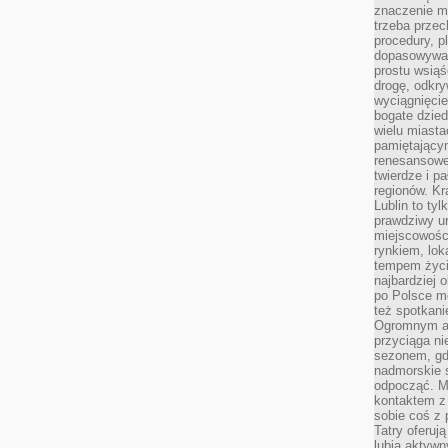
znaczenie ma
trzeba prze
procedury, p
dopasowywać
prostu wsiąś
drogę, odkry
wyciągnięcie
bogate dzied
wielu miast
pamiętający
renesansowe
twierdze i pa
regionów. K
Lublin to tyl
prawdziwy ur
miejscowośc
rynkiem, lok
tempem życia
najbardziej 
po Polsce m
też spotkani
Ogromnym at
przyciąga ni
sezonem, gdy
nadmorskie 
odpocząć. M
kontaktem z
sobie coś z 
Tatry oferuj
lubią aktyw