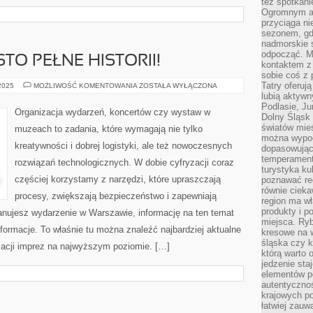
też spotkani
Ogromnym at
przyciąga ni
sezonem, gdy
nadmorskie 
odpocząć. M
TO PEŁNE HISTORII!
kontaktem z
sobie coś z 
Tatry oferuj
WARSZAWA:
 2025
MOŻLIWOŚĆ KOMENTOWANIA
ZOSTAŁA WYŁĄCZONA
MIASTO
lubią aktyw
PEŁNE
Podlasie, J
HISTORII!
Organizacja wydarzeń, koncertów czy wystaw w
Dolny Śląsk 
światów mieś
muzeach to zadania, które wymagają nie tylko
można wypoc
kreatywności i dobrej logistyki, ale też nowoczesnych
dopasowując
temperament
rozwiązań technologicznych. W dobie cyfryzacji coraz
turystyka ku
częściej korzystamy z narzędzi, które upraszczają
poznawać reg
równie cieka
procesy, zwiększają bezpieczeństwo i zapewniają
region ma wł
produkty i po
lanujesz wydarzenie w Warszawie, informację na ten temat
miejsca. Ryb
formacje. To właśnie tu można znaleźć najbardziej aktualne
kresowe na 
śląska czy 
zacji imprez na najwyższym poziomie. […]
którą warto 
jedzenie sta
elementów p
autentyczno
krajowych po
łatwiej zauw