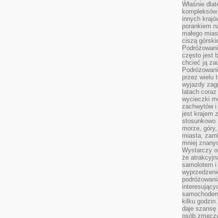
Właśnie dlat
kompleksów 
innych kraj
porankiem n
małego mias
ciszą górsk
Podróżowani
często jest 
chcieć ją z
Podróżowanie
przez wielu 
wyjazdy zag
latach coraz
wycieczki mo
zachwytów i
jest krajem
stosunkowo n
morze, góry, 
miasta, zamk
mniej znanyc
Wystarczy od
że atrakcyj
samolotem i
wyprzedzeni
podróżowania
interesując
samochodem,
kilku godzin
daje szansę
osób zmęczo