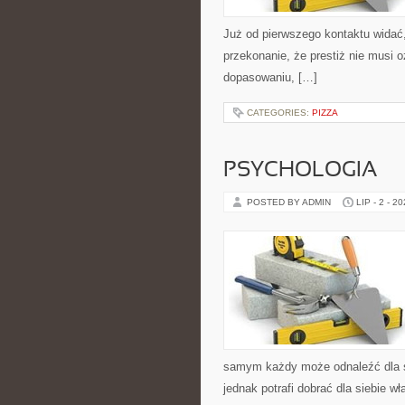
Już od pierwszego kontaktu widać
przekonanie, że prestiż nie musi 
dopasowaniu, […]
CATEGORIES:
PIZZA
PSYCHOLOGIA
POSTED BY ADMIN
LIP - 2 - 2
samym każdy może odnaleźć dla sie
jednak potrafi dobrać dla siebie wł