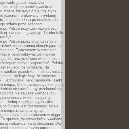
ego warto ją poznawać bez
i bez ciągłego porównywania do
ów. Można zachwycić się mglistym
ad jeziorem, brukowanym rynkiem
ta, zapachem lasu po deszczu albo
iego szlaku poza sezonem.
e po Polsce uczy, że niezwykłość
bliżej, niż nam się wydaje. Trzeba tylko
auważyć.
 po Polsce przez długi czas było
traktowane jako mniej ekscytujące niż
raniczne. Tymczasem w ostatnich
 więcej osób odkrywa, że krajowe
gą dostarczyć równie wielu emocji,
 niezapomnianych wspomnień. Polska
 zaskakująco różnorodnym. Na
iewielkiej przestrzeni można znaleźć
jeziora, rozległe lasy, historyczne
i, uzdrowiska, parki narodowe i setki
h miejsc, które zachwycają klimatem.
robina ciekawości, by przekonać się,
na podróż nie zawsze wymaga lotu
 planowania z wielomiesięcznym
em. Jedną z największych zalet
 po Polsce jest dostępność. Wiele
ych miejsc można osiągnąć
 pociągiem lub autobusem w ciągu
. To sprawia, że nawet krótki weekend
 na prawdziwą zmianę otoczenia. Dla
nych codzienną rutyną ogromne