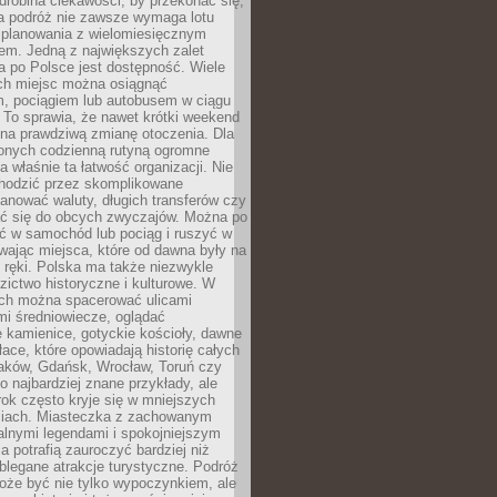
robina ciekawości, by przekonać się,
na podróż nie zawsze wymaga lotu
 planowania z wielomiesięcznym
em. Jedną z największych zalet
 po Polsce jest dostępność. Wiele
ych miejsc można osiągnąć
 pociągiem lub autobusem w ciągu
. To sprawia, że nawet krótki weekend
 na prawdziwą zmianę otoczenia. Dla
nych codzienną rutyną ogromne
 właśnie ta łatwość organizacji. Nie
chodzić przez skomplikowane
lanować waluty, długich transferów czy
 się do obcych zwyczajów. Można po
ć w samochód lub pociąg i ruszyć w
wając miejsca, które od dawna były na
 ręki. Polska ma także niezwykle
zictwo historyczne i kulturowe. W
ach można spacerować ulicami
mi średniowiecze, oglądać
 kamienice, gotyckie kościoły, dawne
łace, które opowiadają historię całych
raków, Gdańsk, Wrocław, Toruń czy
ko najbardziej znane przykłady, ale
ok często kryje się w mniejszych
iach. Miasteczka z zachowanym
alnymi legendami i spokojniejszym
 potrafią zauroczyć bardziej niż
oblegane atrakcje turystyczne. Podróż
oże być nie tylko wypoczynkiem, ale