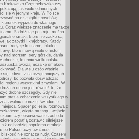
ura Krakowsko-Częstochowska czy
pokazują, jak wiele odmiennych
ci się w jednym kraju. W Polsce
zywać na dziesiątki sposobów,
 kierunek wyjazdu do własnego
u. Coraz większe znaczenie ma także
linarna. Podróżując po kraju, można
ionalne smaki, które nierzadko są
we jak zabytki i krajobrazy. Każdy
asne tradycje kulinarne, lokalne
trawy, które mówią wiele o historii
y nad morzem, sery górskie, dania
wschodzie, kuchnia wielkopolska,
kaszubska tworzą mozaikę smaków,
odkrywać. Dla wielu osób właśnie
je się jednym z najprzyjemniejszych
odróży, bo pozwala doświadczać
ści regionu wszystkimi zmysłami. W
dróżach cenne jest również to, że
ażyć drobne szczegóły. Gdy nie
nam presja zobaczenia wszystkiego w
ożna zwolnić i bardziej świadomie
 miejsca. Spacer po lesie, rozmowa z
eszkańcem, wizyta na targu, wejście
muzeum czy obserwowanie zachodu
eziorem potrafią zostawić silniejsze
niż najbardziej popularna atrakcja.
e po Polsce uczy uważności i
e bliskość nie oznacza nudy. Czasem
wartościowe miejsca znajdują się tam,