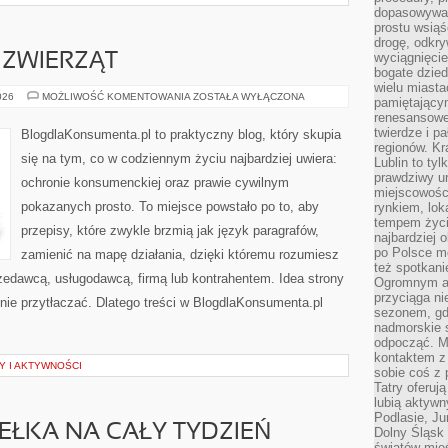
dopasowywać
prostu wsiąś
drogę, odkry
wyciągnięcie
ZWIERZĄT
bogate dzied
wielu miast
OCHRONA
026
MOŻLIWOŚĆ KOMENTOWANIA
ZOSTAŁA WYŁĄCZONA
pamiętający
PRAW
renesansowe
ZWIERZĄT
twierdze i pa
BlogdlaKonsumenta.pl to praktyczny blog, który skupia
regionów. K
się na tym, co w codziennym życiu najbardziej uwiera:
Lublin to tyl
prawdziwy ur
ochronie konsumenckiej oraz prawie cywilnym
miejscowośc
pokazanych prosto. To miejsce powstało po to, aby
rynkiem, lok
tempem życia
przepisy, które zwykle brzmią jak język paragrafów,
najbardziej 
po Polsce m
zamienić na mapę działania, dzięki któremu rozumiesz
też spotkani
zedawcą, usługodawcą, firmą lub kontrahentem. Idea strony
Ogromnym at
przyciąga ni
nie przytłaczać. Dlatego treści w BlogdlaKonsumenta.pl
sezonem, gdy
nadmorskie 
odpocząć. M
kontaktem z
 I AKTYWNOŚCI
sobie coś z 
Tatry oferuj
lubią aktyw
Podlasie, J
DEŁKA NA CAŁY TYDZIEŃ
Dolny Śląsk 
światów mieś