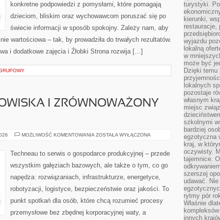
konkretne podpowiedzi z pomysłami, które pomagają
turystyki. 
ekonomiczny
dzieciom, bliskim oraz wychowawcom poruszać się po
kierunki, ws
restauracje,
świecie informacji w sposób spokojny. Zależy nam, aby
przedsiębio
nie wartościowa – tak, by prowadziła do trwałych rezultatów.
wyjazdu pozo
lokalną ofer
 i dodatkowe zajęcia i Źłobki Strona rozwija […]
w mniejszyc
może być je
Dzięki temu 
S GRUPOWY
przyjemności
lokalnych sp
pozostaje r
własnym kra
OWISKA I ZRÓWNOWAŻONY
miejsc związ
dzieciństwe
szkolnymi w
bardziej oso
OCHRONA
2026
MOŻLIWOŚĆ KOMENTOWANIA
ZOSTAŁA WYŁĄCZONA
egzotyczna 
ŚRODOWISKA
kraj, w któr
I
ZRÓWNOWAŻONY
oczywisty. M
Techneau to serwis o gospodarce produkcyjnej – przede
ROZWÓJ
tajemnice. 
wszystkim gałęziach bazowych, ale także o tym, co go
odkrywaniem
szerszej opo
napędza: rozwiązaniach, infrastrukturze, energetyce,
udawać. Nie 
egzotycznyc
robotyzacji, logistyce, bezpieczeństwie oraz jakości. To
rytmy pór rok
punkt spotkań dla osób, które chcą rozumieć procesy
Właśnie dlat
kompleksów 
przemysłowe bez zbędnej korporacyjnej waty, a
innych kraj