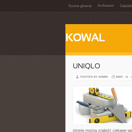
Archiwum
Strona główna
Gdańsk
KOWAL
UNIQLO
POSTED BY ADMIN
MAR - 11 -
stronie można znaleźć ciekawe wpi