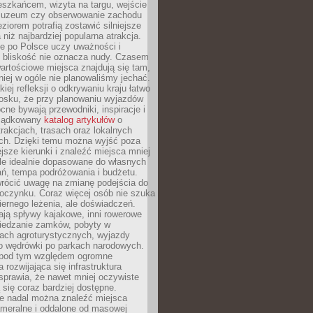
eszkańcem, wizyta na targu, wejście
muzeum czy obserwowanie zachodu
eziorem potrafią zostawić silniejsze
niż najbardziej popularna atrakcja.
e po Polsce uczy uważności i
e bliskość nie oznacza nudy. Czasem
wartościowe miejsca znajdują się tam,
iej w ogóle nie planowaliśmy jechać.
iej refleksji o odkrywaniu kraju łatwo
iosku, że przy planowaniu wyjazdów
ne bywają przewodniki, inspiracje i
rządkowany
katalog artykułów
o
trakcjach, trasach oraz lokalnych
ch. Dzięki temu można wyjść poza
ejsze kierunki i znaleźć miejsca mniej
le idealnie dopasowane do własnych
ń, tempa podróżowania i budżetu.
wrócić uwagę na zmianę podejścia do
czynku. Coraz więcej osób nie szuka
biernego leżenia, ale doświadczeń.
ają spływy kajakowe, inni rowerowe
iedzanie zamków, pobyty w
ach agroturystycznych, wyjazdy
bo wędrówki po parkach narodowych.
 pod tym względem ogromne
 rozwijająca się infrastruktura
sprawia, że nawet mniej oczywiste
ą się coraz bardziej dostępne.
e nadal można znaleźć miejsca
ameralne i oddalone od masowej