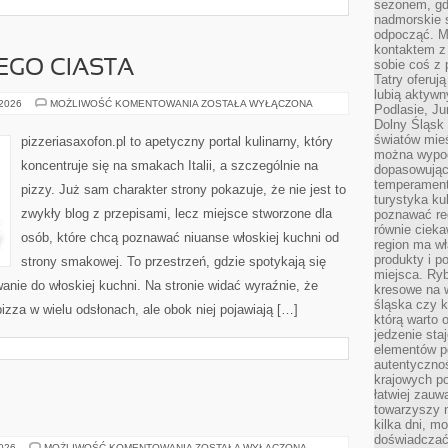
sezonem, gdy
nadmorskie 
odpocząć. M
kontaktem z
sobie coś z 
EGO CIASTA
Tatry oferuj
lubią aktyw
SEKRETY
 2026
MOŻLIWOŚĆ KOMENTOWANIA
ZOSTAŁA WYŁĄCZONA
Podlasie, J
IDEALNEGO
Dolny Śląsk 
CIASTA
światów mieś
pizzeriasaxofon.pl to apetyczny portal kulinarny, który
można wypoc
koncentruje się na smakach Italii, a szczególnie na
dopasowując
temperament
pizzy. Już sam charakter strony pokazuje, że nie jest to
turystyka ku
zwykły blog z przepisami, lecz miejsce stworzone dla
poznawać reg
równie cieka
osób, które chcą poznawać niuanse włoskiej kuchni od
region ma wł
produkty i po
strony smakowej. To przestrzeń, gdzie spotykają się
miejsca. Ryb
anie do włoskiej kuchni. Na stronie widać wyraźnie, że
kresowe na 
śląska czy 
izza w wielu odsłonach, ale obok niej pojawiają […]
którą warto 
jedzenie sta
elementów p
autentyczno
krajowych po
łatwiej zauw
towarzyszy 
kilka dni, m
doświadczać
PRODUKTY
2026
MOŻLIWOŚĆ KOMENTOWANIA
ZOSTAŁA WYŁĄCZONA