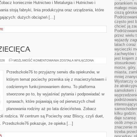
obacz koniecznie Hutnictwo i Metalurgia i Hutnictwo i
porankiem n
małego mias
nia stoją fabryki, linia produkcyjna oraz urządzenia, które
ciszą górsk
Podróżowani
gających: dużych obciążeń […]
często jest 
chcieć ją z
TE
Podróżowanie
przez wielu 
wyjazdy zag
latach coraz
IECIĘCA
wycieczki mo
zachwytów i
jest krajem
PSYCHOLOGIA
2026
MOŻLIWOŚĆ KOMENTOWANIA
ZOSTAŁA WYŁĄCZONA
stosunkowo n
DZIECIĘCA
morze, góry, 
Przedszkole76 to przyjazny serwis dla opiekunów, w
miasta, zamk
mniej znanyc
którym temat pociechy przenika się z macierzyństwem i
Wystarczy od
że atrakcyj
codziennym funkcjonowaniem domu. To platforma
samolotem i
stworzone po to, by wyjaśniać pytania i podpowiadać w
wyprzedzeni
podróżowania
sprawach, które pojawiają się od pierwszych chwil
interesując
planowania rodziny aż po lata dzieciństwa. Zobacz
samochodem,
kilku godzin
roli rodzica. W centrum są Pociechy oraz Bliscy, czyli duet,
daje szansę
osób zmęczo
a. Przedszkole76 pokazuje, że opieka […]
znaczenie ma
trzeba prze
Ą
procedury, p