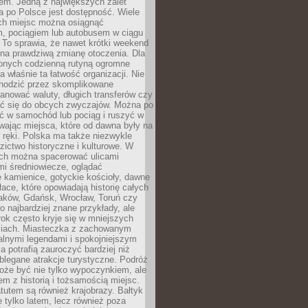
em. Jedną z największych zalet
 po Polsce jest dostępność. Wiele
ych miejsc można osiągnąć
 pociągiem lub autobusem w ciągu
. To sprawia, że nawet krótki weekend
 na prawdziwą zmianę otoczenia. Dla
nych codzienną rutyną ogromne
 właśnie ta łatwość organizacji. Nie
chodzić przez skomplikowane
lanować waluty, długich transferów czy
 się do obcych zwyczajów. Można po
ć w samochód lub pociąg i ruszyć w
wając miejsca, które od dawna były na
 ręki. Polska ma także niezwykle
zictwo historyczne i kulturowe. W
ach można spacerować ulicami
mi średniowiecze, oglądać
 kamienice, gotyckie kościoły, dawne
łace, które opowiadają historię całych
raków, Gdańsk, Wrocław, Toruń czy
ko najbardziej znane przykłady, ale
ok często kryje się w mniejszych
iach. Miasteczka z zachowanym
alnymi legendami i spokojniejszym
 potrafią zauroczyć bardziej niż
oblegane atrakcje turystyczne. Podróż
oże być nie tylko wypoczynkiem, ale
em z historią i tożsamością miejsc.
utem są również krajobrazy. Bałtyk
e tylko latem, lecz również poza