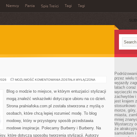
Niemcy
Partia
Tagi
Tagi
Spis Treści
SUB
Podróżowanie
przez wielu 
UNIQLO
 2026
MOŻLIWOŚĆ KOMENTOWANIA
ZOSTAŁA WYŁĄCZONA
wyjazdy zag
latach coraz
Blog o modzie to miejsce, w którym entuzjaści stylizacji
wycieczki mo
zachwytów i
mogą znaleźć wskazówki dotyczące ubioru na co dzień.
jest krajem
stosunkowo n
Strona pralniafoka.com.pl została stworzona z myślą o
morze, góry, 
osobach, które chcą lepiej rozumieć modę. To blog
miasta, zamk
mniej znanyc
modowy, który w przystępny sposób przedstawia
Wystarczy od
modowe inspiracje. Polecamy Burberry i Burberry. Na
że atrakcyj
samolotem i
sy, które dotyczą sposobu tworzenia stylizacji. Autorzy