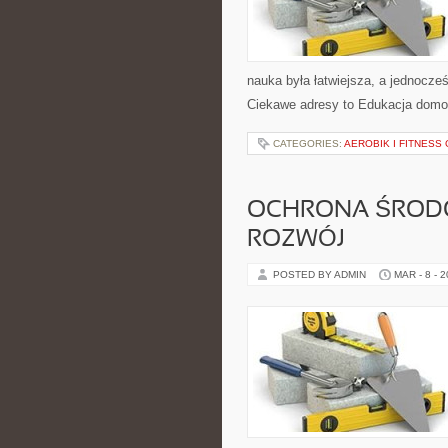
nauka była łatwiejsza, a jednocześ
Ciekawe adresy to Edukacja domowa
CATEGORIES:
AEROBIK I FITNES
OCHRONA ŚROD
ROZWÓJ
POSTED BY ADMIN
MAR - 8 - 