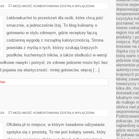
można wypoc
MEAL
026
MOŻLIWOŚĆ KOMENTOWANIA
ZOSTAŁA WYŁĄCZONA
dopasowując
PREP
I
temperament
PUDEŁKA
Lekkowkuchni to przestrzeń dla osób, które chcą jeść
turystyka ku
NA
poznawać reg
CAŁY
smacznie, a jednocześnie lżej. To blog kulinarny o
TYDZIEŃ
równie cieka
region ma wł
gotowaniu w stylu zdrowym, gdzie receptury łączą
produkty i po
codzienną wygodę z rozsądną kalorycznością. Strona
miejsca. Ryb
kresowe na 
powstała z myślą o tych, którzy szukają lżejszych
śląska czy 
posiłków, kuchennych trików, a także słodkości w wersji
którą warto 
jedzenie sta
osiłkowe nawyki i pomysł, że zdrowe jedzenie może być bez
elementów p
autentyczno
 pojawia się elastyczność: mniej gotowców, więcej […]
krajowych po
łatwiej zauw
ZNA
towarzyszy 
kilka dni, m
doświadczać
lokalnym mi
do małego 
słońca nad j
wspomnienia 
SUPLEMENTY
026
MOŻLIWOŚĆ KOMENTOWANIA
ZOSTAŁA WYŁĄCZONA
Podróżowani
pokazuje, ż
OKdieta.pl to miejsce, w którym świadome odżywianie
najbardziej 
gdzie wcześn
spotyka się z prostotą. To nie jest kolejny serwis, który
W połowie tak