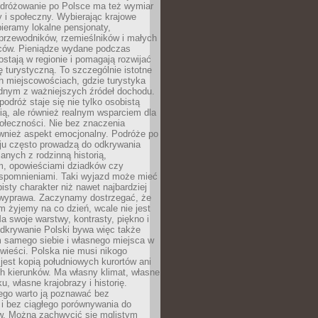
Podróżowanie po Polsce ma też wymiar
 i społeczny. Wybierając krajowe
pieramy lokalne pensjonaty,
 przewodników, rzemieślników i małych
rców. Pieniądze wydane podczas
stają w regionie i pomagają rozwijać
tę turystyczną. To szczególnie istotne
h miejscowościach, gdzie turystyka
dnym z ważniejszych źródeł dochodu.
podróż staje się nie tylko osobistą
ą, ale również realnym wsparciem dla
ołeczności. Nie bez znaczenia
ównież aspekt emocjonalny. Podróże po
ju często prowadzą do odkrywania
anych z rodzinną historią,
m, opowieściami dziadków czy
spomnieniami. Taki wyjazd może mieć
bisty charakter niż nawet najbardziej
wyprawa. Zaczynamy dostrzegać, że
ym żyjemy na co dzień, wcale nie jest
a swoje warstwy, kontrasty, piękno i
Odkrywanie Polski bywa więc także
 samego siebie i własnego miejsca w
wieści. Polska nie musi nikogo
jest kopią południowych kurortów ani
h kierunków. Ma własny klimat, własne
u, własne krajobrazy i historię.
ego warto ją poznawać bez
i bez ciągłego porównywania do
ów. Można zachwycić się mglistym