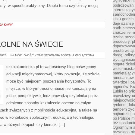
wyprzedzeni
podróżowania
ć styl w sposób praktyczny. Dzięki temu czytelnicy mogą
interesując
samochodem,
kilku godzin
daje szansę
JA KAWY
osób zmęczo
znaczenie ma
trzeba prze
procedury, p
OLNE NA ŚWIECIE
dopasowywać
prostu wsiąś
drogę, odkry
PRZEDMIOTY
 2026
MOŻLIWOŚĆ KOMENTOWANIA
ZOSTAŁA WYŁĄCZONA
SZKOLNE
wyciągnięcie
NA
bogate dzied
ŚWIECIE
szkolakamionka.pl to wartościowy blog poświęcony
wielu miast
pamiętający
edukacji międzynarodowej, który pokazuje, że szkoła
renesansowe
może być miejscem poszerzania horyzontów. To
twierdze i pa
regionów. K
miejsce, w którym treści o nauce nie kończą się na
Lublin to tyl
jednej perspektywie, lecz prowadzą czytelnika przez
prawdziwy ur
miejscowośc
odmienne sposoby kształcenia obecne na całym
rynkiem, lok
tempem życia
atach związanych z mobilnością edukacyjną, a także na
najbardziej 
two w kontekście społecznym, edukacja a technologia,
po Polsce m
też spotkani
a w różnych krajach czy kierunki […]
Ogromnym at
przyciąga ni