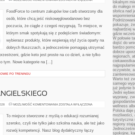
lokalnym mi
KETO
do małego 
słońca nad j
FoodForce to centrum zakupów low carb stworzony dla
wspomnienia 
osób, które chcą jeść niskowęglowodanowo bez
Podróżowani
pokazuje, ż
poczucia, że ciągle z czegoś rezygnują. To miejsce, w
najbardziej 
którym smak spotykają się z podejściem świadomym:
gdzie wcześn
W połowie tak
wybierasz produkty, które wspierają styl życia oparty na
dojść do wn
bardzo pomoc
dobrych tłuszczach, a jednocześnie pomagają utrzymać
dobrze upo
rzestrzeni, gdzie keto jest proste na co dzień, a nie tylko
regionach, a
ciekawostka
e o tym. Nowe kategorie na […]
najpopularni
oczywiste, a
ROWIE PO TRENINGU
zainteresowa
Warto też z
samego wypo
już jedynie 
Jedni wybier
NGIELSKIEGO
wyprawy, zw
gospodarstw
NAUKA
2026
MOŻLIWOŚĆ KOMENTOWANIA
ZOSTAŁA WYŁĄCZONA
wellness al
JĘZYKA
Polska daje
ANGIELSKIEGO
możliwości, a
To miejsce stworzone z myślą o edukacji rozumianej
turystyczna 
szeroko, czyli nie tylko jako szkolna nauka, ale też jako
regiony staj
Jednocześni
rozwój kompetencji. Nasz blog dydaktyczny łączy
spokojne, k