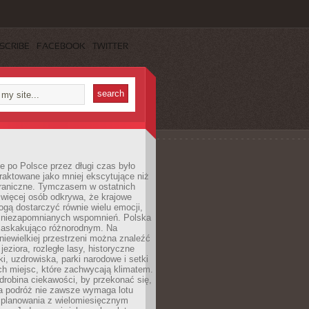
SCRIBE
FACEBOOK
TWITTER
 po Polsce przez długi czas było
traktowane jako mniej ekscytujące niż
raniczne. Tymczasem w ostatnich
 więcej osób odkrywa, że krajowe
gą dostarczyć równie wielu emocji,
 niezapomnianych wspomnień. Polska
 zaskakująco różnorodnym. Na
iewielkiej przestrzeni można znaleźć
jeziora, rozległe lasy, historyczne
i, uzdrowiska, parki narodowe i setki
h miejsc, które zachwycają klimatem.
robina ciekawości, by przekonać się,
na podróż nie zawsze wymaga lotu
 planowania z wielomiesięcznym