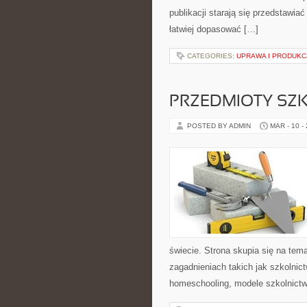
publikacji starają się przedstawia
łatwiej dopasować […]
CATEGORIES:
UPRAWA I PRODUKC
PRZEDMIOTY SZK
POSTED BY ADMIN
MAR - 10 -
świecie. Strona skupia się na tem
zagadnieniach takich jak szkolnic
homeschooling, modele szkolnictw