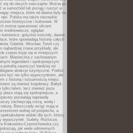
 się do obcych zwyczajów. Można po
ć w samochód lub pociąg i ruszyć w
wając miejsca, które od dawna były na
 ręki. Polska ma także niezwykle
zictwo historyczne i kulturowe. W
ach można spacerować ulicami
mi średniowiecze, oglądać
 kamienice, gotyckie kościoły, dawne
łace, które opowiadają historię całych
raków, Gdańsk, Wrocław, Toruń czy
ko najbardziej znane przykłady, ale
ok często kryje się w mniejszych
iach. Miasteczka z zachowanym
alnymi legendami i spokojniejszym
 potrafią zauroczyć bardziej niż
oblegane atrakcje turystyczne. Podróż
oże być nie tylko wypoczynkiem, ale
em z historią i tożsamością miejsc.
utem są również krajobrazy. Bałtyk
e tylko latem, lecz również poza
 plaże stają się spokojniejsze, a
spacery pozwalają naprawdę
azury zachwycają ciszą, wodą i
 naturą. Bieszczady wciąż mają w
przestrzeni wolnej od pośpiechu, a
ą spektakularne widoki dla tych, którzy
ny wypoczynek. Sudety, Roztocze,
ura Krakowsko-Częstochowska czy
pokazują, jak wiele odmiennych
ci się w jednym kraju. W Polsce