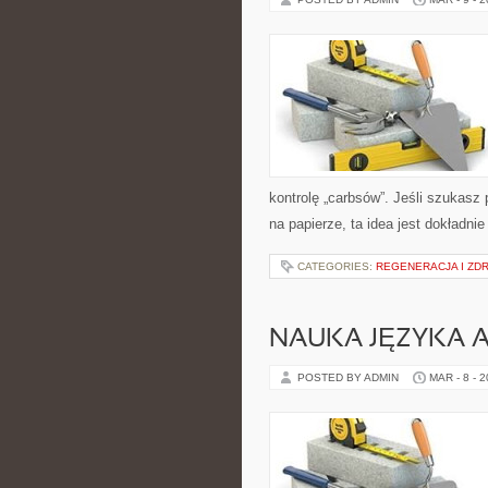
kontrolę „carbsów”. Jeśli szukasz p
na papierze, ta idea jest dokładni
CATEGORIES:
REGENERACJA I ZD
NAUKA JĘZYKA A
POSTED BY ADMIN
MAR - 8 - 