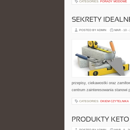
CATEGORIES:
PORADY MODOWE
SEKRETY IDEALN
POSTED BY ADMIN
MAR - 10 -
przepisy, ciekawostki oraz zamiłow
centrum zainteresowania stanowi p
CATEGORIES:
OKIEM CZYTELNIKA
PRODUKTY KETO
POSTED BY ADMIN
MAR - 9 - 