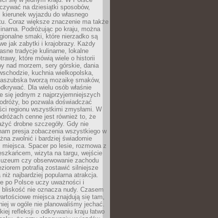
zywać na dziesiątki sposobów,
 kierunek wyjazdu do własnego
u. Coraz większe znaczenie ma także
linarna. Podróżując po kraju, można
ionalne smaki, które nierzadko są
we jak zabytki i krajobrazy. Każdy
asne tradycje kulinarne, lokalne
trawy, które mówią wiele o historii
y nad morzem, sery górskie, dania
wschodzie, kuchnia wielkopolska,
kaszubska tworzą mozaikę smaków,
odkrywać. Dla wielu osób właśnie
je się jednym z najprzyjemniejszych
odróży, bo pozwala doświadczać
ści regionu wszystkimi zmysłami. W
dróżach cenne jest również to, że
ażyć drobne szczegóły. Gdy nie
nam presja zobaczenia wszystkiego w
ożna zwolnić i bardziej świadomie
 miejsca. Spacer po lesie, rozmowa z
eszkańcem, wizyta na targu, wejście
muzeum czy obserwowanie zachodu
eziorem potrafią zostawić silniejsze
niż najbardziej popularna atrakcja.
e po Polsce uczy uważności i
e bliskość nie oznacza nudy. Czasem
wartościowe miejsca znajdują się tam,
iej w ogóle nie planowaliśmy jechać.
iej refleksji o odkrywaniu kraju łatwo