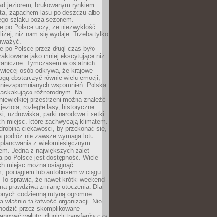
ad jeziorem, brukowanym rynkiem
ta, zapachem lasu po deszczu albo
iego szlaku poza sezonem.
e po Polsce uczy, że niezwykłość
bliżej, niż nam się wydaje. Trzeba tylko
auważyć.
 po Polsce przez długi czas było
traktowane jako mniej ekscytujące niż
raniczne. Tymczasem w ostatnich
 więcej osób odkrywa, że krajowe
gą dostarczyć równie wielu emocji,
 niezapomnianych wspomnień. Polska
 zaskakująco różnorodnym. Na
iewielkiej przestrzeni można znaleźć
jeziora, rozległe lasy, historyczne
i, uzdrowiska, parki narodowe i setki
h miejsc, które zachwycają klimatem.
robina ciekawości, by przekonać się,
na podróż nie zawsze wymaga lotu
 planowania z wielomiesięcznym
em. Jedną z największych zalet
 po Polsce jest dostępność. Wiele
ych miejsc można osiągnąć
 pociągiem lub autobusem w ciągu
. To sprawia, że nawet krótki weekend
 na prawdziwą zmianę otoczenia. Dla
nych codzienną rutyną ogromne
 właśnie ta łatwość organizacji. Nie
chodzić przez skomplikowane
lanować waluty, długich transferów czy