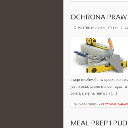
OCHRONA PRAW 
POSTED BY ADMIN
STY - 6 - 2
swoje możliwości w sporze ze spr
jest prosta: prawo ma pomagać, a 
opierają się na realnych […]
CATEGORIES:
KREATYWNE ZABAWY
MEAL PREP I PU