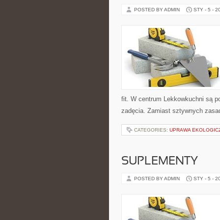
POSTED BY ADMIN
STY - 5 - 2
fit. W centrum Lekkowkuchni są p
zadęcia. Zamiast sztywnych zasad
CATEGORIES:
UPRAWA EKOLOGIC
SUPLEMENTY
POSTED BY ADMIN
STY - 5 - 2