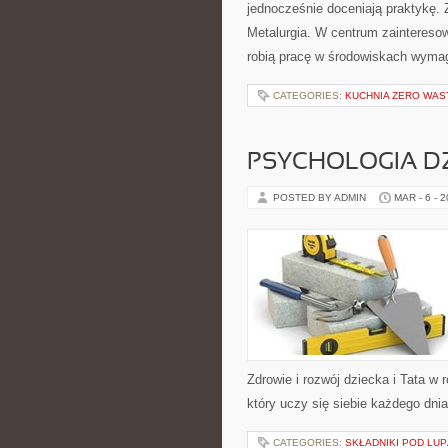
jednocześnie doceniają praktykę. Z
Metalurgia. W centrum zainteresowa
robią pracę w środowiskach wyma
CATEGORIES:
KUCHNIA ZERO WAS
PSYCHOLOGIA DZ
POSTED BY ADMIN
MAR - 6 - 
Zdrowie i rozwój dziecka i Tata w 
który uczy się siebie każdego dni
CATEGORIES:
SKŁADNIKI POD LUP