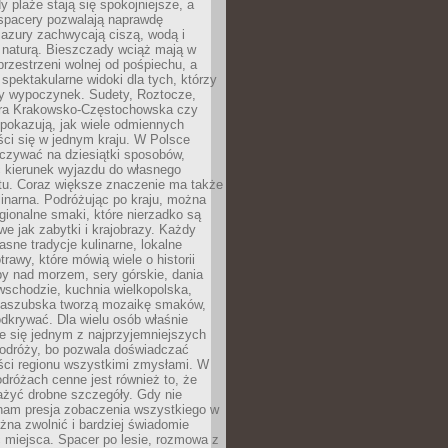
 plaże stają się spokojniejsze, a
spacery pozwalają naprawdę
azury zachwycają ciszą, wodą i
 naturą. Bieszczady wciąż mają w
przestrzeni wolnej od pośpiechu, a
ą spektakularne widoki dla tych, którzy
ny wypoczynek. Sudety, Roztocze,
ura Krakowsko-Częstochowska czy
pokazują, jak wiele odmiennych
ci się w jednym kraju. W Polsce
zywać na dziesiątki sposobów,
 kierunek wyjazdu do własnego
u. Coraz większe znaczenie ma także
linarna. Podróżując po kraju, można
ionalne smaki, które nierzadko są
we jak zabytki i krajobrazy. Każdy
asne tradycje kulinarne, lokalne
trawy, które mówią wiele o historii
y nad morzem, sery górskie, dania
wschodzie, kuchnia wielkopolska,
kaszubska tworzą mozaikę smaków,
odkrywać. Dla wielu osób właśnie
je się jednym z najprzyjemniejszych
odróży, bo pozwala doświadczać
ści regionu wszystkimi zmysłami. W
dróżach cenne jest również to, że
ażyć drobne szczegóły. Gdy nie
nam presja zobaczenia wszystkiego w
ożna zwolnić i bardziej świadomie
 miejsca. Spacer po lesie, rozmowa z