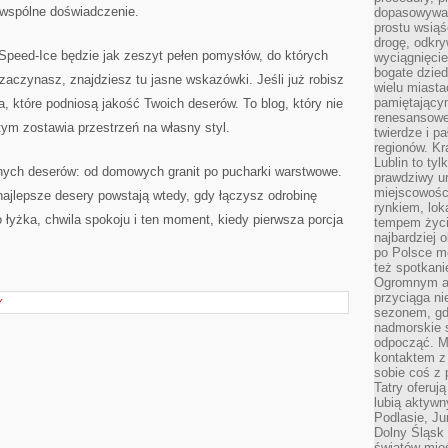
 wspólne doświadczenie.
dopasowywać
prostu wsiąś
drogę, odkry
Speed-Ice będzie jak zeszyt pełen pomysłów, do których
wyciągnięcie
bogate dzied
o zaczynasz, znajdziesz tu jasne wskazówki. Jeśli już robisz
wielu miast
pamiętający
a, które podniosą jakość Twoich deserów. To blog, który nie
renesansowe
tym zostawia przestrzeń na własny styl.
twierdze i pa
regionów. K
Lublin to tyl
mnych deserów: od domowych granit po pucharki warstwowe.
prawdziwy ur
miejscowośc
najlepsze desery powstają wtedy, gdy łączysz odrobinę
rynkiem, lok
o łyżka, chwila spokoju i ten moment, kiedy pierwsza porcja
tempem życia
najbardziej 
po Polsce m
też spotkani
Ogromnym at
przyciąga ni
Y
sezonem, gdy
nadmorskie 
odpocząć. M
kontaktem z
sobie coś z 
Tatry oferuj
lubią aktyw
Podlasie, J
Dolny Śląsk 
światów mieś