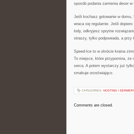
sposób podania zamienia deser w
Jeśli kochasz gotowanie w domu, 
wraca się regularnie. Jeśli dopier
lody, odkryjesz sprytne rozwiązani
straszy, tylko podpowiada, a przy 
Speed-Ice to w skrócie kraina zi
To miejsce, które przypomina, że 
serca. A potem wystarczy już tylk
smakuje orzeźwiająco.
CATEGORIES:
HOSTING I SERWER
Comments are closed.