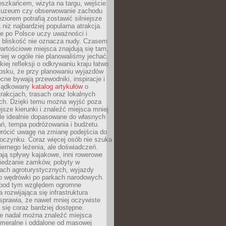
eszkańcem, wizyta na targu, wejście
muzeum czy obserwowanie zachodu
eziorem potrafią zostawić silniejsze
niż najbardziej popularna atrakcja.
e po Polsce uczy uważności i
e bliskość nie oznacza nudy. Czasem
wartościowe miejsca znajdują się tam,
iej w ogóle nie planowaliśmy jechać.
iej refleksji o odkrywaniu kraju łatwo
iosku, że przy planowaniu wyjazdów
ne bywają przewodniki, inspiracje i
rządkowany
katalog artykułów
o
trakcjach, trasach oraz lokalnych
ch. Dzięki temu można wyjść poza
ejsze kierunki i znaleźć miejsca mniej
le idealnie dopasowane do własnych
ń, tempa podróżowania i budżetu.
wrócić uwagę na zmianę podejścia do
czynku. Coraz więcej osób nie szuka
biernego leżenia, ale doświadczeń.
ają spływy kajakowe, inni rowerowe
iedzanie zamków, pobyty w
ach agroturystycznych, wyjazdy
bo wędrówki po parkach narodowych.
 pod tym względem ogromne
 rozwijająca się infrastruktura
sprawia, że nawet mniej oczywiste
ą się coraz bardziej dostępne.
e nadal można znaleźć miejsca
ameralne i oddalone od masowej