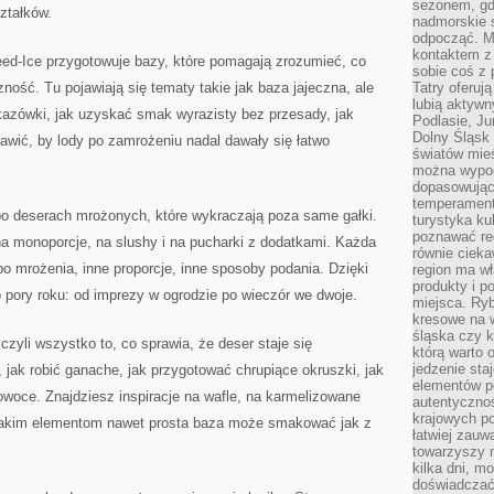
sezonem, gdy
ztałków.
nadmorskie 
odpocząć. M
kontaktem z
d-Ice przygotowuje bazy, które pomagają zrozumieć, co
sobie coś z 
czność. Tu pojawiają się tematy takie jak baza jajeczna, ale
Tatry oferuj
lubią aktyw
kazówki, jak uzyskać smak wyrazisty bez przesady, jak
Podlasie, J
Dolny Śląsk 
awić, by lody po zamrożeniu nadal dawały się łatwo
światów mieś
można wypoc
dopasowując
temperament
po deserach mrożonych, które wykraczają poza same gałki.
turystyka ku
poznawać reg
 na monoporcje, na slushy i na pucharki z dodatkami. Każda
równie cieka
o mrożenia, inne proporcje, inne sposoby podania. Dzięki
region ma wł
produkty i po
ory roku: od imprezy w ogrodzie po wieczór we dwoje.
miejsca. Ryb
kresowe na 
śląska czy 
zyli wszystko to, co sprawia, że deser staje się
którą warto 
jedzenie sta
jak robić ganache, jak przygotować chrupiące okruszki, jak
elementów p
woce. Znajdziesz inspiracje na wafle, na karmelizowane
autentyczno
krajowych po
i takim elementom nawet prosta baza może smakować jak z
łatwiej zauw
towarzyszy 
kilka dni, m
doświadczać