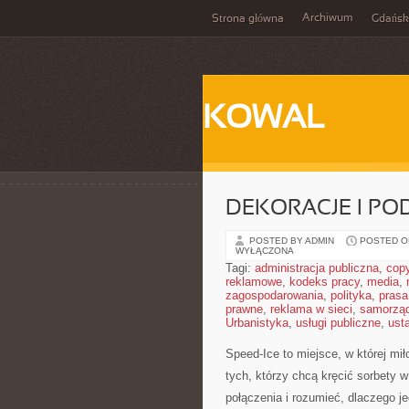
Archiwum
Strona główna
Gdańsk
KOWAL
DEKORACJE I P
POSTED BY ADMIN
POSTED ON
WYŁĄCZONA
Tagi:
administracja publiczna
,
copy
reklamowe
,
kodeks pracy
,
media
,
zagospodarowania
,
polityka
,
prasa
prawne
,
reklama w sieci
,
samorzą
Urbanistyka
,
usługi publiczne
,
ust
Speed-Ice to miejsce, w której mi
tych, którzy chcą kręcić sorbety 
połączenia i rozumieć, dlaczego j