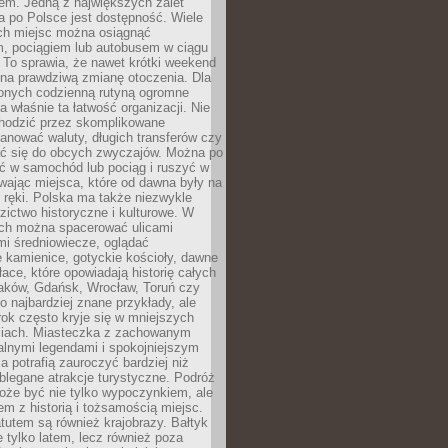
em. Jedną z największych zalet
 po Polsce jest dostępność. Wiele
ych miejsc można osiągnąć
 pociągiem lub autobusem w ciągu
. To sprawia, że nawet krótki weekend
 na prawdziwą zmianę otoczenia. Dla
nych codzienną rutyną ogromne
 właśnie ta łatwość organizacji. Nie
chodzić przez skomplikowane
lanować waluty, długich transferów czy
 się do obcych zwyczajów. Można po
ć w samochód lub pociąg i ruszyć w
wając miejsca, które od dawna były na
 ręki. Polska ma także niezwykle
zictwo historyczne i kulturowe. W
ach można spacerować ulicami
mi średniowiecze, oglądać
 kamienice, gotyckie kościoły, dawne
łace, które opowiadają historię całych
raków, Gdańsk, Wrocław, Toruń czy
ko najbardziej znane przykłady, ale
ok często kryje się w mniejszych
iach. Miasteczka z zachowanym
alnymi legendami i spokojniejszym
 potrafią zauroczyć bardziej niż
oblegane atrakcje turystyczne. Podróż
oże być nie tylko wypoczynkiem, ale
em z historią i tożsamością miejsc.
utem są również krajobrazy. Bałtyk
e tylko latem, lecz również poza