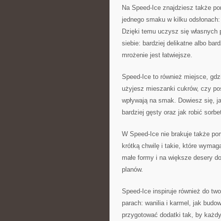
Na Speed-Ice znajdziesz także p
jednego smaku w kilku odsłonach: b
Dzięki temu uczysz się własnych 
siebie: bardziej delikatne albo ba
mrożenie jest łatwiejsze.
Speed-Ice to również miejsce, gdzi
użyjesz mieszanki cukrów, czy pos
wpływają na smak. Dowiesz się, j
bardziej gęsty oraz jak robić sorbe
W Speed-Ice nie brakuje także pom
krótką chwilę i takie, które wymag
małe formy i na większe desery d
planów.
Speed-Ice inspiruje również do tw
parach: wanilia i karmel, jak budo
przygotować dodatki tak, by każd