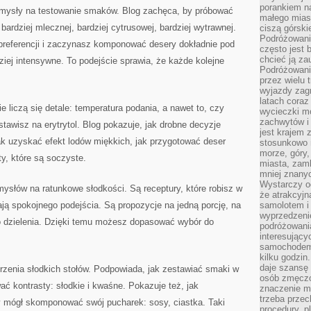
porankiem n
omysły na testowanie smaków. Blog zachęca, by próbować
małego mias
ardziej mlecznej, bardziej cytrusowej, bardziej wytrawnej.
ciszą górsk
Podróżowani
preferencji i zaczynasz komponować desery dokładnie pod
często jest 
chcieć ją z
rdziej intensywne. To podejście sprawia, że każde kolejne
Podróżowanie
przez wielu 
wyjazdy zag
latach coraz
e liczą się detale: temperatura podania, a nawet to, czy
wycieczki mo
zachwytów i
tawisz na erytrytol. Blog pokazuje, jak drobne decyzje
jest krajem
ak uzyskać efekt lodów miękkich, jak przygotować deser
stosunkowo n
morze, góry, 
ty, które są soczyste.
miasta, zamk
mniej znanyc
Wystarczy od
ysłów na ratunkowe słodkości. Są receptury, które robisz w
że atrakcyj
ają spokojnego podejścia. Są propozycje na jedną porcję, na
samolotem i
wyprzedzeni
o dzielenia. Dzięki temu możesz dopasować wybór do
podróżowania
interesując
samochodem,
kilku godzin
daje szansę
orzenia słodkich stołów. Podpowiada, jak zestawiać smaki w
osób zmęczo
wać kontrasty: słodkie i kwaśne. Pokazuje też, jak
znaczenie ma
trzeba prze
y mógł skomponować swój pucharek: sosy, ciastka. Taki
procedury, p