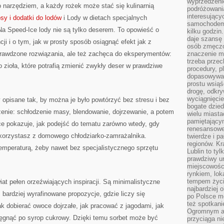
wyprzedzeni
ko narzędziem, a każdy rożek może stać się kulinarnią
podróżowania
interesując
sy i dodatki do lodów
i Lody w dietach specjalnych
samochodem,
 Na Speed-Ice lody nie są tylko deserem. To opowieść o
kilku godzin
daje szansę
ji i o tym, jak w prosty sposób osiągnąć efekt jak z
osób zmęczo
sprawdzone rozwiązania, ale też zachęca do eksperymentów:
znaczenie ma
trzeba prze
 zioła, które potrafią zmienić zwykły deser w prawdziwe
procedury, p
dopasowywać
prostu wsiąś
drogę, odkry
wyciągnięcie
opisane tak, by można je było powtórzyć bez stresu i bez
bogate dzied
nie: schłodzenie masy, blendowanie, dojrzewanie, a potem
wielu miast
pamiętający
e pokazuje, jak podejść do tematu zarówno wtedy, gdy
renesansowe
 korzystasz z domowego chłodziarko-zamrażalnika.
twierdze i pa
regionów. K
emperaturą, żeby nawet bez specjalistycznego sprzętu
Lublin to tyl
prawdziwy ur
miejscowośc
rynkiem, lok
tempem życia
at pełen orzeźwiających inspiracji. Są minimalistyczne
najbardziej 
ż bardziej wyrafinowane propozycje, gdzie liczy się
po Polsce m
też spotkani
 dobierać owoce dojrzałe, jak pracować z jagodami, jak
Ogromnym at
sięgnąć po syrop cukrowy. Dzięki temu sorbet może być
przyciąga ni