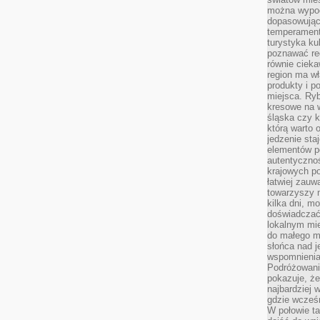
można wypoc
dopasowując
temperament
turystyka ku
poznawać reg
równie cieka
region ma wł
produkty i po
miejsca. Ryb
kresowe na 
śląska czy 
którą warto 
jedzenie sta
elementów p
autentyczno
krajowych po
łatwiej zauw
towarzyszy 
kilka dni, m
doświadczać
lokalnym mi
do małego 
słońca nad j
wspomnienia 
Podróżowani
pokazuje, ż
najbardziej 
gdzie wcześn
W połowie tak