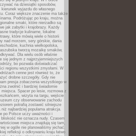
zywać na dziesiątki sposobów,
 kierunek wyjazdu do własnego
u. Coraz większe znaczenie ma także
linarna. Podróżując po kraju, można
ionalne smaki, które nierzadko są
we jak zabytki i krajobrazy. Każdy
asne tradycje kulinarne, lokalne
trawy, które mówią wiele o historii
y nad morzem, sery górskie, dania
wschodzie, kuchnia wielkopolska,
kaszubska tworzą mozaikę smaków,
odkrywać. Dla wielu osób właśnie
je się jednym z najprzyjemniejszych
odróży, bo pozwala doświadczać
ści regionu wszystkimi zmysłami. W
dróżach cenne jest również to, że
ażyć drobne szczegóły. Gdy nie
nam presja zobaczenia wszystkiego w
ożna zwolnić i bardziej świadomie
 miejsca. Spacer po lesie, rozmowa z
eszkańcem, wizyta na targu, wejście
muzeum czy obserwowanie zachodu
eziorem potrafią zostawić silniejsze
niż najbardziej popularna atrakcja.
e po Polsce uczy uważności i
e bliskość nie oznacza nudy. Czasem
wartościowe miejsca znajdują się tam,
iej w ogóle nie planowaliśmy jechać.
iej refleksji o odkrywaniu kraju łatwo