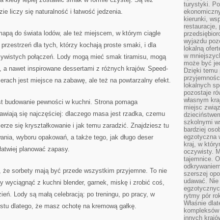
turystyki. 
e liczy się naturalność i łatwość jedzenia.
ekonomiczny
kierunki, ws
restauracje,
pą do świata lodów, ale też miejscem, w którym ciągle
przedsiębio
wyjazdu pozo
przestrzeń dla tych, którzy kochają proste smaki, i dla
lokalną ofer
w mniejszyc
zywistych połączeń. Lody mogą mieć smak tiramisu, mogą
może być je
, a nawet inspirowane dessertami z różnych krajów. Speed-
Dzięki temu 
przyjemności
rach jest miejsce na zabawę, ale też na powtarzalny efekt.
lokalnych sp
pozostaje r
własnym kra
t budowanie pewności w kuchni. Strona pomaga
miejsc związ
jawiają się najczęściej: dlaczego masa jest rzadka, czemu
dzieciństwe
szkolnymi w
erze się kryształkowanie i jak temu zaradzić. Znajdziesz tu
bardziej oso
egzotyczna 
ia, wyboru opakowań, a także tego, jak długo deser
kraj, w któr
łatwiej planować zapasy.
oczywisty. M
tajemnice. 
odkrywaniem
, że sorbety mają być przede wszystkim przyjemne. To nie
szerszej opo
udawać. Nie 
 by wyciągnąć z kuchni blender, garnek, miskę i zrobić coś,
egzotycznyc
zień. Lody są małą celebracją: po treningu, po pracy, w
rytmy pór rok
Właśnie dlat
stu dlatego, że masz ochotę na kremową gałkę.
kompleksów 
innych kraj