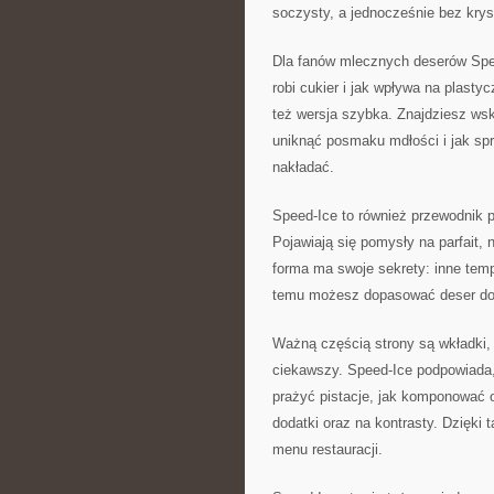
soczysty, a jednocześnie bez krys
Dla fanów mlecznych deserów Spee
robi cukier i jak wpływa na plasty
też wersja szybka. Znajdziesz ws
uniknąć posmaku mdłości i jak spr
nakładać.
Speed-Ice to również przewodnik 
Pojawiają się pomysły na parfait,
forma ma swoje sekrety: inne temp
temu możesz dopasować deser do p
Ważną częścią strony są wkładki, c
ciekawszy. Speed-Ice podpowiada, 
prażyć pistacje, jak komponować o
dodatki oraz na kontrasty. Dzięk
menu restauracji.