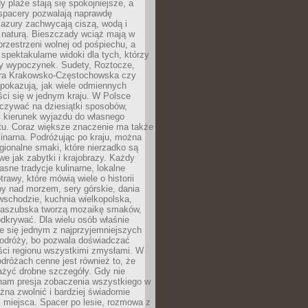
 plaże stają się spokojniejsze, a
spacery pozwalają naprawdę
azury zachwycają ciszą, wodą i
 naturą. Bieszczady wciąż mają w
przestrzeni wolnej od pośpiechu, a
ą spektakularne widoki dla tych, którzy
ny wypoczynek. Sudety, Roztocze,
ura Krakowsko-Częstochowska czy
pokazują, jak wiele odmiennych
ci się w jednym kraju. W Polsce
zywać na dziesiątki sposobów,
 kierunek wyjazdu do własnego
u. Coraz większe znaczenie ma także
linarna. Podróżując po kraju, można
ionalne smaki, które nierzadko są
we jak zabytki i krajobrazy. Każdy
asne tradycje kulinarne, lokalne
trawy, które mówią wiele o historii
y nad morzem, sery górskie, dania
wschodzie, kuchnia wielkopolska,
kaszubska tworzą mozaikę smaków,
odkrywać. Dla wielu osób właśnie
je się jednym z najprzyjemniejszych
odróży, bo pozwala doświadczać
ści regionu wszystkimi zmysłami. W
dróżach cenne jest również to, że
ażyć drobne szczegóły. Gdy nie
nam presja zobaczenia wszystkiego w
ożna zwolnić i bardziej świadomie
 miejsca. Spacer po lesie, rozmowa z