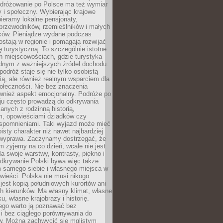
Podróżowanie po Polsce ma też wymiar
 i społeczny. Wybierając krajowe
pieramy lokalne pensjonaty,
 przewodników, rzemieślników i małych
rców. Pieniądze wydane podczas
stają w regionie i pomagają rozwijać
tę turystyczną. To szczególnie istotne
h miejscowościach, gdzie turystyka
dnym z ważniejszych źródeł dochodu.
podróż staje się nie tylko osobistą
ą, ale również realnym wsparciem dla
ołeczności. Nie bez znaczenia
ównież aspekt emocjonalny. Podróże po
ju często prowadzą do odkrywania
anych z rodzinną historią,
m, opowieściami dziadków czy
spomnieniami. Taki wyjazd może mieć
bisty charakter niż nawet najbardziej
wyprawa. Zaczynamy dostrzegać, że
ym żyjemy na co dzień, wcale nie jest
a swoje warstwy, kontrasty, piękno i
Odkrywanie Polski bywa więc także
 samego siebie i własnego miejsca w
wieści. Polska nie musi nikogo
jest kopią południowych kurortów ani
h kierunków. Ma własny klimat, własne
u, własne krajobrazy i historię.
ego warto ją poznawać bez
i bez ciągłego porównywania do
ów. Można zachwycić się mglistym