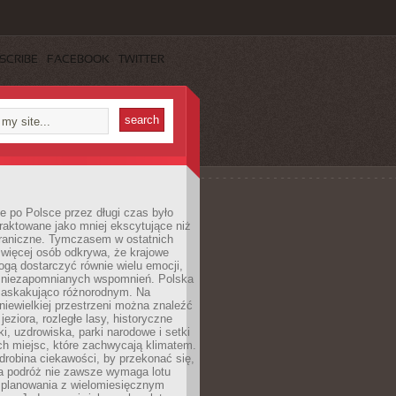
SCRIBE
FACEBOOK
TWITTER
 po Polsce przez długi czas było
traktowane jako mniej ekscytujące niż
raniczne. Tymczasem w ostatnich
 więcej osób odkrywa, że krajowe
gą dostarczyć równie wielu emocji,
 niezapomnianych wspomnień. Polska
 zaskakująco różnorodnym. Na
iewielkiej przestrzeni można znaleźć
jeziora, rozległe lasy, historyczne
i, uzdrowiska, parki narodowe i setki
h miejsc, które zachwycają klimatem.
robina ciekawości, by przekonać się,
na podróż nie zawsze wymaga lotu
 planowania z wielomiesięcznym