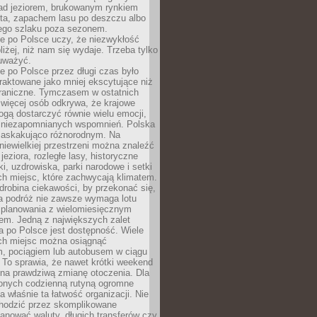
ad jeziorem, brukowanym rynkiem
ta, zapachem lasu po deszczu albo
iego szlaku poza sezonem.
e po Polsce uczy, że niezwykłość
bliżej, niż nam się wydaje. Trzeba tylko
auważyć.
 po Polsce przez długi czas było
traktowane jako mniej ekscytujące niż
raniczne. Tymczasem w ostatnich
 więcej osób odkrywa, że krajowe
gą dostarczyć równie wielu emocji,
 niezapomnianych wspomnień. Polska
 zaskakująco różnorodnym. Na
iewielkiej przestrzeni można znaleźć
jeziora, rozległe lasy, historyczne
i, uzdrowiska, parki narodowe i setki
h miejsc, które zachwycają klimatem.
robina ciekawości, by przekonać się,
na podróż nie zawsze wymaga lotu
 planowania z wielomiesięcznym
em. Jedną z największych zalet
 po Polsce jest dostępność. Wiele
ych miejsc można osiągnąć
 pociągiem lub autobusem w ciągu
. To sprawia, że nawet krótki weekend
 na prawdziwą zmianę otoczenia. Dla
nych codzienną rutyną ogromne
 właśnie ta łatwość organizacji. Nie
chodzić przez skomplikowane
lanować waluty, długich transferów czy