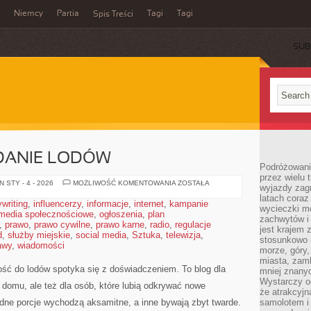
Niemcy
Partia
Tagi
Tagi
Spis Treści
SUB
ODANIE LODÓW
Podróżowanie
przez wielu 
DEKORACJE
 STY - 4 - 2026
MOŻLIWOŚĆ KOMENTOWANIA
ZOSTAŁA
wyjazdy zag
I
latach coraz
PODANIE
writing
,
influencerzy
,
informacje
,
internet
,
kampanie
LODÓW
wycieczki mo
media społecznościowe
,
ogłoszenia
,
plan
zachwytów i
,
prawo
,
prawo cywilne
,
prawo karne
,
radio
,
regulacje
jest krajem
d
,
służby miejskie
,
social media
,
Sztuka
,
telewizja
,
stosunkowo n
awy
,
wiadomości
morze, góry, 
miasta, zamk
łość do lodów spotyka się z doświadczeniem. To blog dla
mniej znanyc
Wystarczy od
w domu, ale też dla osób, które lubią odkrywać nowe
że atrakcyj
edne porcje wychodzą aksamitne, a inne bywają zbyt twarde.
samolotem i