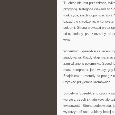
Tu chłód nie jest przeszkodą, tyl
przygodą. Kategorie ciekawe to
So
(cukrzyca, insulinooporność itp.).
bazach, o chłodzeniu, o konsystenc
cukierni. Strona prowadzi przez 
od czekolady, przez orzechy, aż po
wow.
W centrum Speed-Ice są receptury 
zgadywania. Każdy etap ma znacze
zamrażanie w pojemniku. Speed-Ic
masz kompresor, jak i wtedy, gdy
Znajdziesz tu metody na pracę z t
uzyskać przyjemną kremowość.
Sorbety w Speed-Ice to osobny świ
wersje z trzech składników, ale te
kwasowość. Strona podpowiada, jak
wykorzystać soki, a kiedy lepiej 