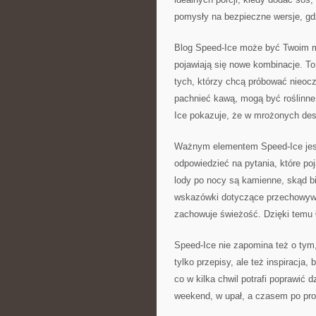
pomysły na bezpieczne wersje, gdzi
Blog Speed-Ice może być Twoim ma
pojawiają się nowe kombinacje. To 
tych, którzy chcą próbować nieoc
pachnieć kawą, mogą być roślinne
Ice pokazuje, że w mrożonych dese
Ważnym elementem Speed-Ice jes
odpowiedzieć na pytania, które po
lody po nocy są kamienne, skąd bi
wskazówki dotyczące przechowywan
zachowuje świeżość. Dzięki temu 
Speed-Ice nie zapomina też o tym
tylko przepisy, ale też inspiracja,
co w kilka chwil potrafi poprawić d
weekend, w upał, a czasem po pro