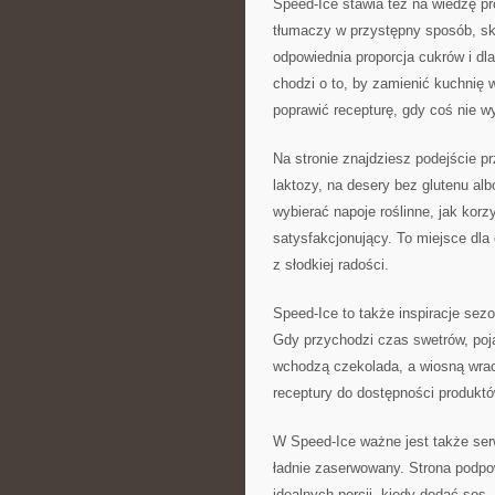
Speed-Ice stawia też na wiedzę p
tłumaczy w przystępny sposób, skąd
odpowiednia proporcja cukrów i dl
chodzi o to, by zamienić kuchnię w
poprawić recepturę, gdy coś nie wy
Na stronie znajdziesz podejście 
laktozy, na desery bez glutenu al
wybierać napoje roślinne, jak korz
satysfakcjonujący. To miejsce dla
z słodkiej radości.
Speed-Ice to także inspiracje sezo
Gdy przychodzi czas swetrów, poj
wchodzą czekolada, a wiosną wra
receptury do dostępności produkt
W Speed-Ice ważne jest także ser
ładnie zaserwowany. Strona podpow
idealnych porcji, kiedy dodać sos,