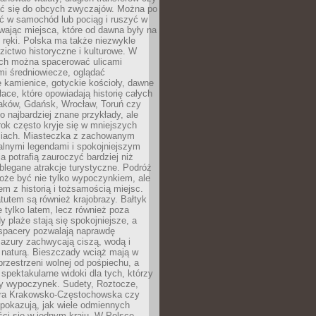
 się do obcych zwyczajów. Można po
ć w samochód lub pociąg i ruszyć w
wając miejsca, które od dawna były na
 ręki. Polska ma także niezwykle
zictwo historyczne i kulturowe. W
ach można spacerować ulicami
mi średniowiecze, oglądać
 kamienice, gotyckie kościoły, dawne
łace, które opowiadają historię całych
raków, Gdańsk, Wrocław, Toruń czy
ko najbardziej znane przykłady, ale
ok często kryje się w mniejszych
iach. Miasteczka z zachowanym
alnymi legendami i spokojniejszym
 potrafią zauroczyć bardziej niż
oblegane atrakcje turystyczne. Podróż
oże być nie tylko wypoczynkiem, ale
em z historią i tożsamością miejsc.
utem są również krajobrazy. Bałtyk
e tylko latem, lecz również poza
 plaże stają się spokojniejsze, a
spacery pozwalają naprawdę
azury zachwycają ciszą, wodą i
 naturą. Bieszczady wciąż mają w
przestrzeni wolnej od pośpiechu, a
ą spektakularne widoki dla tych, którzy
ny wypoczynek. Sudety, Roztocze,
ura Krakowsko-Częstochowska czy
pokazują, jak wiele odmiennych
ci się w jednym kraju. W Polsce