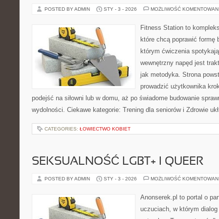
POSTED BY ADMIN
STY - 3 - 2026
MOŻLIWOŚĆ KOMENTOWAN
Fitness Station to komplek
które chcą poprawić formę 
którym ćwiczenia spotykają
wewnętrzny napęd jest tra
jak metodyka. Strona powst
prowadzić użytkownika krok
podejść na siłowni lub w domu, aż po świadome budowanie spraw
wydolności. Ciekawe kategorie: Trening dla seniorów i Zdrowie u
CATEGORIES:
ŁOWIECTWO KOBIET
SEKSUALNOŚĆ LGBT+ I QUEER
POSTED BY ADMIN
STY - 3 - 2026
MOŻLIWOŚĆ KOMENTOWAN
Anonserek.pl to portal o par
uczuciach, w którym dialog 