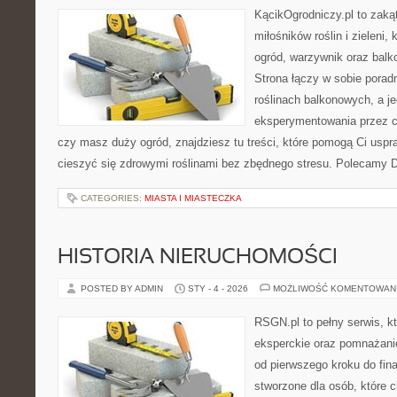
KącikOgrodniczy.pl to zaką
miłośników roślin i zieleni,
ogród, warzywnik oraz balk
Strona łączy w sobie porad
roślinach balkonowych, a je
eksperymentowania przez ca
czy masz duży ogród, znajdziesz tu treści, które pomogą Ci uspr
cieszyć się zdrowymi roślinami bez zbędnego stresu. Polecamy 
CATEGORIES:
MIASTA I MIASTECZKA
HISTORIA NIERUCHOMOŚCI
POSTED BY ADMIN
STY - 4 - 2026
MOŻLIWOŚĆ KOMENTOWAN
RSGN.pl to pełny serwis, k
eksperckie oraz pomnażani
od pierwszego kroku do fina
stworzone dla osób, które