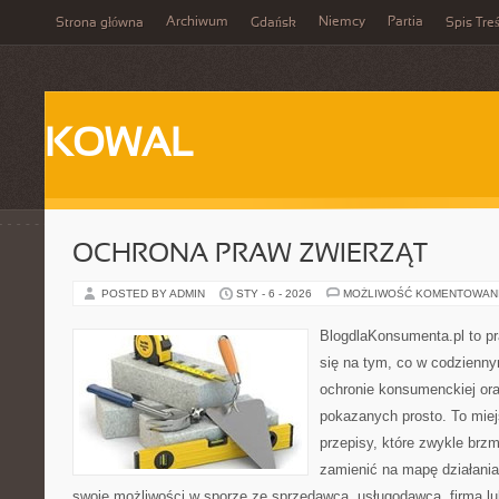
Archiwum
Niemcy
Partia
Strona główna
Gdańsk
Spis Treś
KOWAL
OCHRONA PRAW ZWIERZĄT
POSTED BY ADMIN
STY - 6 - 2026
MOŻLIWOŚĆ KOMENTOWAN
BlogdlaKonsumenta.pl to pr
się na tym, co w codziennym
ochronie konsumenckiej or
pokazanych prosto. To miej
przepisy, które zwykle brzm
zamienić na mapę działania
swoje możliwości w sporze ze sprzedawcą, usługodawcą, firmą lu