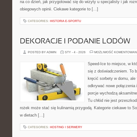
na co dzień, jak przygotować się do wizyty u specjalisty i jak roz
obiegowych opinii. Ciekawe kategorie to […]
CATEGORIES:
HISTORIA E-SPORTU
DEKORACJE I PODANIE LODÓW
POSTED BY ADMIN
STY - 4 - 2026
MOŻLIWOŚĆ KOMENTOWAN
Speed-Ice to miejsce, w kt
się z doświadczeniem. To bl
kręcić sorbety w domu, ale t
odkrywać nowe połączenia i
porcje wychodzą aksamitne,
Tu chłód nie jest przeszko
rożek może stać się kulinarnią przygodą. Kategorie ciekawe to So
w dietach […]
CATEGORIES:
HOSTING I SERWERY