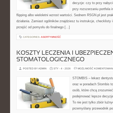
decyzje: czy to przy nabyc
przy rozszerzaniu portfela 
flipping albo wieloletni wzrost wartości. Sednem RSGN.pl jest p
działania. Zamiast ogólników znajdziesz tu instrukcje, checklisty
przejść od pomysłu do finalnego […]
CATEGORIES:
ASERTYWNOŚĆ
KOSZTY LECZENIA I UBEZPIECZE
STOMATOLOGICZNEGO
POSTED BY ADMIN
STY - 4 - 2026
MOŻLIWOŚĆ KOMENTOWAN
STOMBIS – lekarz dentysta
oraz w poradach Stombis to
osób, które chcą zrozumieć
podejmować lepsze decyzje
To nie jest tylko zbiór luź
przemyślany przewodnik po