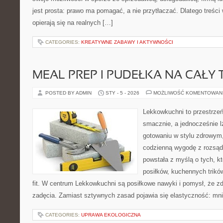
jest prosta: prawo ma pomagać, a nie przytłaczać. Dlatego treśc
opierają się na realnych […]
CATEGORIES:
KREATYWNE ZABAWY I AKTYWNOŚCI
MEAL PREP I PUDEŁKA NA CAŁY 
POSTED BY ADMIN
STY - 5 - 2026
MOŻLIWOŚĆ KOMENTOWAN
Lekkowkuchni to przestrzeń
smacznie, a jednocześnie lż
gotowaniu w stylu zdrowym,
codzienną wygodę z rozsąd
powstała z myślą o tych, k
posiłków, kuchennych trików
fit. W centrum Lekkowkuchni są posiłkowe nawyki i pomysł, że z
zadęcia. Zamiast sztywnych zasad pojawia się elastyczność: mni
CATEGORIES:
UPRAWA EKOLOGICZNA