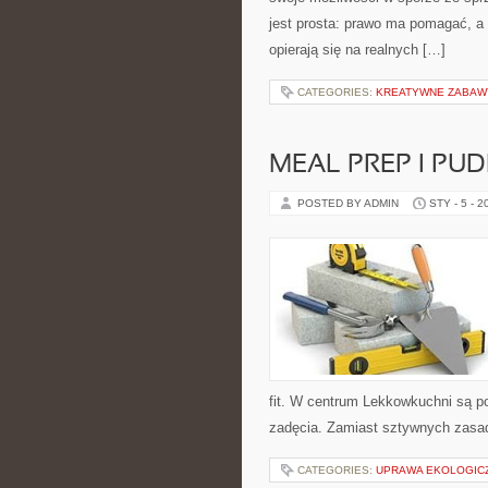
jest prosta: prawo ma pomagać, a 
opierają się na realnych […]
CATEGORIES:
KREATYWNE ZABAWY
MEAL PREP I PU
POSTED BY ADMIN
STY - 5 - 2
fit. W centrum Lekkowkuchni są p
zadęcia. Zamiast sztywnych zasad
CATEGORIES:
UPRAWA EKOLOGIC