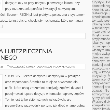
turystyki. 
decyzje: czy to przy nabyciu pierwszego lokum, czy
ekonomiczny
przy rozszerzaniu portfela inwestycji na wynajem,
kierunki, ws
restauracje,
artości. Sednem RSGN.pl jest praktyka połączona z systemem
przedsiębio
ziesz tu instrukcje, checklisty i schematy, które pomagają
wyjazdu pozo
lokalną ofer
…]
w mniejszyc
może być je
Dzięki temu 
przyjemności
lokalnych sp
pozostaje r
własnym kra
 I UBEZPIECZENIA
miejsc związ
ZNEGO
dzieciństwe
szkolnymi w
bardziej oso
KOSZTY
026
MOŻLIWOŚĆ KOMENTOWANIA
ZOSTAŁA WYŁĄCZONA
egzotyczna 
LECZENIA
kraj, w któr
I
UBEZPIECZENIA
oczywisty. M
STOMBIS – lekarz dentysta i dentystyka w praktyce
STOMATOLOGICZNEGO
tajemnice. 
oraz w poradach Stombis to miejsce stworzone dla
odkrywaniem
szerszej opo
osób, które chcą zrozumieć kondycję zębów i dziąseł i
udawać. Nie 
podejmować lepsze decyzje w temacie naprawy zębów.
egzotycznyc
rytmy pór rok
To nie jest tylko zbiór luźnych wskazówek, ale
Właśnie dlat
kompleksów 
przemyślany przewodnik po tym, jak dbać o jamę ustną
innych kraj