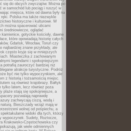
 się do obcych zwyczajów. Można po
ć w samochód lub pociąg i ruszyć w
wając miejsca, które od dawna były na
 ręki. Polska ma także niezwykle
zictwo historyczne i kulturowe. W
ach można spacerować ulicami
mi średniowiecze, oglądać
 kamienice, gotyckie kościoły, dawne
łace, które opowiadają historię całych
raków, Gdańsk, Wrocław, Toruń czy
ko najbardziej znane przykłady, ale
ok często kryje się w mniejszych
iach. Miasteczka z zachowanym
alnymi legendami i spokojniejszym
 potrafią zauroczyć bardziej niż
oblegane atrakcje turystyczne. Podróż
oże być nie tylko wypoczynkiem, ale
em z historią i tożsamością miejsc.
utem są również krajobrazy. Bałtyk
e tylko latem, lecz również poza
 plaże stają się spokojniejsze, a
spacery pozwalają naprawdę
azury zachwycają ciszą, wodą i
 naturą. Bieszczady wciąż mają w
przestrzeni wolnej od pośpiechu, a
ą spektakularne widoki dla tych, którzy
ny wypoczynek. Sudety, Roztocze,
ura Krakowsko-Częstochowska czy
pokazują, jak wiele odmiennych
ci się w jednym kraju. W Polsce