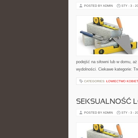
POSTED BY ADMIN
STY - 3 - 2
podejść na siłowni lub w domu, a
wydolności. Ciekawe kategorie: Tr
CATEGORIES:
ŁOWIECTWO KOBIE
SEKSUALNOŚĆ LG
POSTED BY ADMIN
STY - 3 - 2