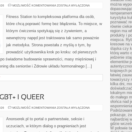
można wypoc
PRACA
026
MOŻLIWOŚĆ KOMENTOWANIA
ZOSTAŁA WYŁĄCZONA
dopasowując
NAD
POSTAWĄ
temperament
I
Fitness Station to kompleksowa platforma dla osób,
turystyka ku
ERGONOMIĄ
NA
poznawać reg
które chcą poprawić formę bez błądzenia. To miejsce, w
CO
równie cieka
DZIEŃ
którym ćwiczenia spotykają się z żywieniem, a
region ma wł
produkty i po
wewnętrzny napęd jest traktowana tak samo poważnie
miejsca. Ryb
kresowe na 
jak metodyka. Strona powstała z myślą o tym, by
śląska czy 
prowadzić użytkownika krok po kroku: od pierwszych
którą warto 
jedzenie sta
ż po świadome budowanie sprawności, masy mięśniowej i
elementów p
ening dla seniorów i Zdrowie układu hormonalnego […]
autentyczno
krajowych po
łatwiej zauw
T
towarzyszy 
kilka dni, m
doświadczać
lokalnym mi
BT+ I QUEER
do małego 
słońca nad j
wspomnienia 
SEKSUALNOŚĆ
026
MOŻLIWOŚĆ KOMENTOWANIA
ZOSTAŁA WYŁĄCZONA
Podróżowani
LGBT+
I
pokazuje, ż
QUEER
Anonserek.pl to portal o partnerstwie, seksie i
najbardziej 
gdzie wcześn
uczuciach, w którym dialog o pragnieniach jest
W połowie tak