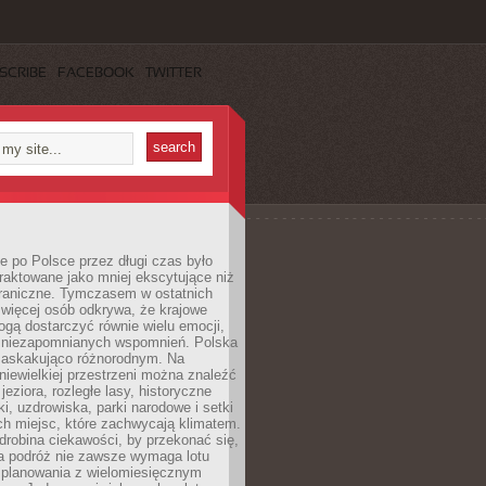
SCRIBE
FACEBOOK
TWITTER
 po Polsce przez długi czas było
traktowane jako mniej ekscytujące niż
raniczne. Tymczasem w ostatnich
 więcej osób odkrywa, że krajowe
gą dostarczyć równie wielu emocji,
 niezapomnianych wspomnień. Polska
 zaskakująco różnorodnym. Na
iewielkiej przestrzeni można znaleźć
jeziora, rozległe lasy, historyczne
i, uzdrowiska, parki narodowe i setki
h miejsc, które zachwycają klimatem.
robina ciekawości, by przekonać się,
na podróż nie zawsze wymaga lotu
 planowania z wielomiesięcznym