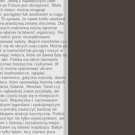
em. Jedną z największych zalet
 po Polsce jest dostępność. Wiele
ych miejsc można osiągnąć
 pociągiem lub autobusem w ciągu
. To sprawia, że nawet krótki weekend
 na prawdziwą zmianę otoczenia. Dla
nych codzienną rutyną ogromne
 właśnie ta łatwość organizacji. Nie
chodzić przez skomplikowane
lanować waluty, długich transferów czy
 się do obcych zwyczajów. Można po
ć w samochód lub pociąg i ruszyć w
wając miejsca, które od dawna były na
 ręki. Polska ma także niezwykle
zictwo historyczne i kulturowe. W
ach można spacerować ulicami
mi średniowiecze, oglądać
 kamienice, gotyckie kościoły, dawne
łace, które opowiadają historię całych
raków, Gdańsk, Wrocław, Toruń czy
ko najbardziej znane przykłady, ale
ok często kryje się w mniejszych
iach. Miasteczka z zachowanym
alnymi legendami i spokojniejszym
 potrafią zauroczyć bardziej niż
oblegane atrakcje turystyczne. Podróż
oże być nie tylko wypoczynkiem, ale
em z historią i tożsamością miejsc.
utem są również krajobrazy. Bałtyk
e tylko latem, lecz również poza