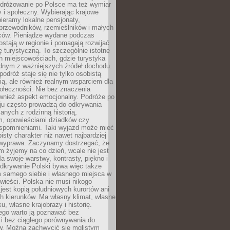
Podróżowanie po Polsce ma też wymiar
 i społeczny. Wybierając krajowe
pieramy lokalne pensjonaty,
 przewodników, rzemieślników i małych
rców. Pieniądze wydane podczas
stają w regionie i pomagają rozwijać
tę turystyczną. To szczególnie istotne
h miejscowościach, gdzie turystyka
dnym z ważniejszych źródeł dochodu.
podróż staje się nie tylko osobistą
ą, ale również realnym wsparciem dla
ołeczności. Nie bez znaczenia
ównież aspekt emocjonalny. Podróże po
ju często prowadzą do odkrywania
anych z rodzinną historią,
m, opowieściami dziadków czy
spomnieniami. Taki wyjazd może mieć
bisty charakter niż nawet najbardziej
wyprawa. Zaczynamy dostrzegać, że
ym żyjemy na co dzień, wcale nie jest
a swoje warstwy, kontrasty, piękno i
Odkrywanie Polski bywa więc także
 samego siebie i własnego miejsca w
wieści. Polska nie musi nikogo
jest kopią południowych kurortów ani
h kierunków. Ma własny klimat, własne
u, własne krajobrazy i historię.
ego warto ją poznawać bez
i bez ciągłego porównywania do
ów. Można zachwycić się mglistym