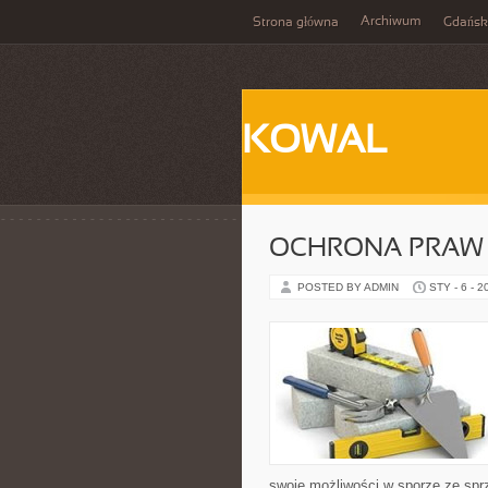
Archiwum
Strona główna
Gdańsk
KOWAL
OCHRONA PRAW 
POSTED BY ADMIN
STY - 6 - 2
swoje możliwości w sporze ze spr