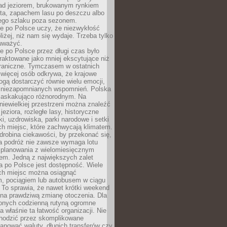
ad jeziorem, brukowanym rynkiem
ta, zapachem lasu po deszczu albo
iego szlaku poza sezonem.
e po Polsce uczy, że niezwykłość
bliżej, niż nam się wydaje. Trzeba tylko
auważyć.
 po Polsce przez długi czas było
traktowane jako mniej ekscytujące niż
raniczne. Tymczasem w ostatnich
 więcej osób odkrywa, że krajowe
gą dostarczyć równie wielu emocji,
 niezapomnianych wspomnień. Polska
 zaskakująco różnorodnym. Na
iewielkiej przestrzeni można znaleźć
jeziora, rozległe lasy, historyczne
i, uzdrowiska, parki narodowe i setki
h miejsc, które zachwycają klimatem.
robina ciekawości, by przekonać się,
na podróż nie zawsze wymaga lotu
 planowania z wielomiesięcznym
em. Jedną z największych zalet
 po Polsce jest dostępność. Wiele
ych miejsc można osiągnąć
 pociągiem lub autobusem w ciągu
. To sprawia, że nawet krótki weekend
 na prawdziwą zmianę otoczenia. Dla
nych codzienną rutyną ogromne
 właśnie ta łatwość organizacji. Nie
chodzić przez skomplikowane
lanować waluty, długich transferów czy