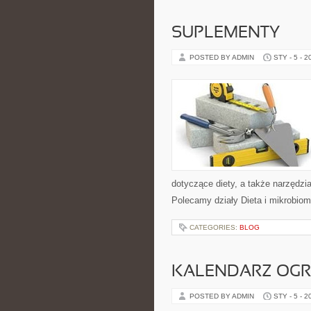
SUPLEMENTY
POSTED BY ADMIN
STY - 5 - 2
dotyczące diety, a także narzędzia 
Polecamy działy Dieta i mikrobiom 
CATEGORIES:
BLOG
KALENDARZ OG
POSTED BY ADMIN
STY - 5 - 2