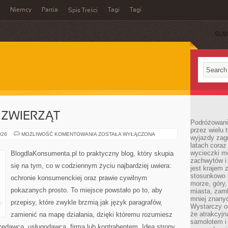
Niemcy
Partia
Tagi
Tagi
Spis Treści
SUB
ZWIERZĄT
Podróżowanie
przez wielu 
OCHRONA
026
MOŻLIWOŚĆ KOMENTOWANIA
ZOSTAŁA WYŁĄCZONA
wyjazdy zag
PRAW
latach coraz
ZWIERZĄT
wycieczki mo
BlogdlaKonsumenta.pl to praktyczny blog, który skupia
zachwytów i
się na tym, co w codziennym życiu najbardziej uwiera:
jest krajem
stosunkowo n
ochronie konsumenckiej oraz prawie cywilnym
morze, góry, 
pokazanych prosto. To miejsce powstało po to, aby
miasta, zamk
mniej znanyc
przepisy, które zwykle brzmią jak język paragrafów,
Wystarczy od
że atrakcyj
zamienić na mapę działania, dzięki któremu rozumiesz
samolotem i
zedawcą, usługodawcą, firmą lub kontrahentem. Idea strony