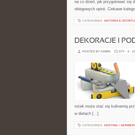
na co dzień, jak przygotować się do
obiegowych opinii. Ciekawe katego
CATEGORIES:
HISTORIA E-SPORTU
DEKORACJE I P
POSTED BY ADMIN
STY - 4 - 2
rożek może stać się kulinarnią pr
w dietach […]
CATEGORIES:
HOSTING I SERWER