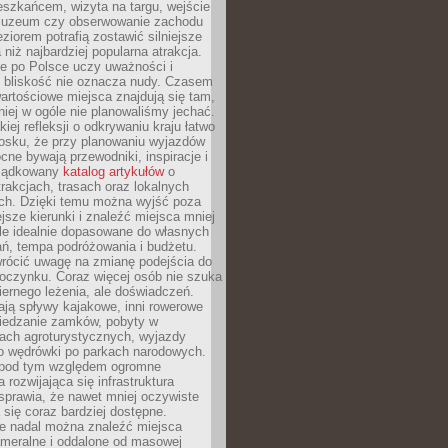
eszkańcem, wizyta na targu, wejście
muzeum czy obserwowanie zachodu
eziorem potrafią zostawić silniejsze
niż najbardziej popularna atrakcja.
e po Polsce uczy uważności i
e bliskość nie oznacza nudy. Czasem
wartościowe miejsca znajdują się tam,
iej w ogóle nie planowaliśmy jechać.
iej refleksji o odkrywaniu kraju łatwo
iosku, że przy planowaniu wyjazdów
ne bywają przewodniki, inspiracje i
rządkowany
katalog artykułów
o
trakcjach, trasach oraz lokalnych
ch. Dzięki temu można wyjść poza
ejsze kierunki i znaleźć miejsca mniej
le idealnie dopasowane do własnych
ń, tempa podróżowania i budżetu.
wrócić uwagę na zmianę podejścia do
czynku. Coraz więcej osób nie szuka
biernego leżenia, ale doświadczeń.
ają spływy kajakowe, inni rowerowe
iedzanie zamków, pobyty w
ach agroturystycznych, wyjazdy
bo wędrówki po parkach narodowych.
 pod tym względem ogromne
 rozwijająca się infrastruktura
sprawia, że nawet mniej oczywiste
ą się coraz bardziej dostępne.
e nadal można znaleźć miejsca
ameralne i oddalone od masowej