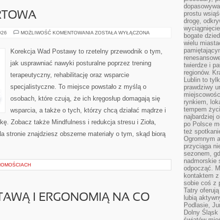
dopasowywać
prostu wsiąś
RTOWA
drogę, odkry
wyciągnięcie
MEDYCYNA
026
MOŻLIWOŚĆ KOMENTOWANIA
ZOSTAŁA WYŁĄCZONA
bogate dzied
SPORTOWA
wielu miast
pamiętający
Korekcja Wad Postawy to rzetelny przewodnik o tym,
renesansowe
jak usprawniać nawyki posturalne poprzez trening
twierdze i pa
regionów. K
terapeutyczny, rehabilitację oraz wsparcie
Lublin to tyl
specjalistyczne. To miejsce powstało z myślą o
prawdziwy ur
miejscowośc
osobach, które czują, że ich kręgosłup domagają się
rynkiem, lok
tempem życia
wsparcia, a także o tych, którzy chcą działać mądrze i
najbardziej 
. Zobacz także Mindfulness i redukcja stresu i Zioła,
po Polsce m
też spotkani
Na stronie znajdziesz obszerne materiały o tym, skąd biorą
Ogromnym at
przyciąga ni
sezonem, gdy
nadmorskie 
HOMOŚCIACH
odpocząć. M
kontaktem z
sobie coś z 
Tatry oferuj
TAWĄ I ERGONOMIĄ NA CO
lubią aktyw
Podlasie, J
Dolny Śląsk 
światów mieś