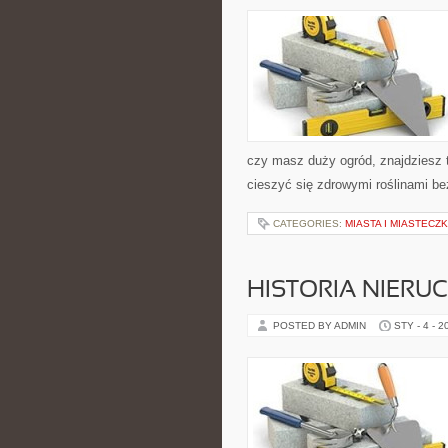
czy masz duży ogród, znajdziesz t
cieszyć się zdrowymi roślinami b
CATEGORIES:
MIASTA I MIASTECZ
HISTORIA NIER
POSTED BY ADMIN
STY - 4 - 2