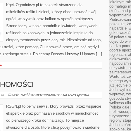
lokalnym mi
KącikOgrodniczy.pl to zakątek stworzone dla
do małego 
słońca nad j
miłośników roślin i zieleni, którzy chcą uprawiać swój
wspomnienia 
ogród, warzywnik oraz balkon w sposób praktyczny.
Podróżowani
pokazuje, ż
Strona łączy w sobie poradnik o kwiatach, warzywach i
najbardziej 
gdzie wcześn
roślinach balkonowych, a jednocześnie inspiruje do
W połowie tak
eksperymentowania przez cały rok. Niezależnie od tego,
dojść do wn
bardzo pomoc
u treści, które pomogą Ci usprawnić pracę, ominąć błędy i
dobrze upo
ez zbędnego stresu. Polecamy Drzewa i krzewy i Uprawa […]
regionach, a
ciekawostka
najpopularni
KA
oczywiste, a
zainteresowa
Warto też z
samego wypo
UCHOMOŚCI
już jedynie 
Jedni wybier
wyprawy, zw
HISTORIA
026
MOŻLIWOŚĆ KOMENTOWANIA
ZOSTAŁA WYŁĄCZONA
gospodarstw
NIERUCHOMOŚCI
wellness al
RSGN.pl to pełny serwis, który prowadzi przez wsparcie
Polska daje
możliwości, a
eksperckie oraz pomnażanie środków w nieruchomości
turystyczna 
od pierwszego kroku do finalizacji. To miejsce
regiony staj
Jednocześni
stworzone dla osób, które chcą podejmować świadome
spokojne, k