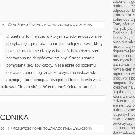
sezonem, gdy
nadmorskie 
odpocząć. M
kontaktem z
sobie coś z 
Tatry oferuj
SUPLEMENTY
026
MOŻLIWOŚĆ KOMENTOWANIA
ZOSTAŁA WYŁĄCZONA
lubią aktyw
Podlasie, J
OKdieta.pl to miejsce, w którym świadome odżywianie
Dolny Śląsk 
światów mieś
spotyka się z prostotą. To nie jest kolejny serwis, który
można wypoc
obiecuje magiczne efekty w tydzień, tylko przestrzeń
dopasowując
temperament
nastawiona na długofalowe zmiany. Strona została
turystyka ku
poznawać reg
pomyślana tak, aby każdy, niezależnie od poziomu
równie cieka
doświadczenia, mógł znaleźć przydatne wskazówki
region ma wł
produkty i po
i inspiracje, które pomagają przejść od teorii do wdrożenia.
miejsca. Ryb
jelitowy i Dieta a skóra. W centrum OKdieta.pl stoi […]
kresowe na 
śląska czy 
którą warto 
jedzenie sta
elementów p
autentyczno
krajowych po
RODNIKA
łatwiej zauw
towarzyszy 
kilka dni, m
KALENDARZ
026
MOŻLIWOŚĆ KOMENTOWANIA
ZOSTAŁA WYŁĄCZONA
OGRODNIKA
doświadczać