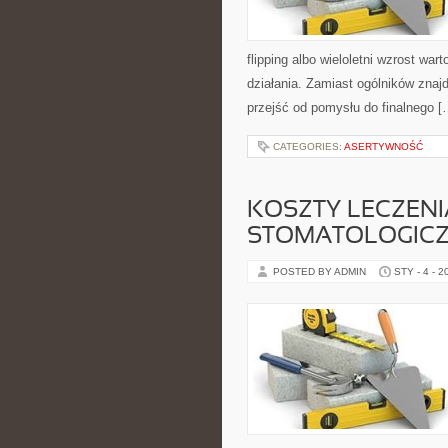
flipping albo wieloletni wzrost w
działania. Zamiast ogólników znajd
przejść od pomysłu do finalnego [
CATEGORIES:
ASERTYWNOŚĆ
KOSZTY LECZENIA
STOMATOLOGIC
POSTED BY ADMIN
STY - 4 - 2