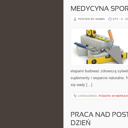
MEDYCYNA SPO
POSTED BY ADMIN
STY - 3 - 2
etapami budować zdrowszą sylwetkę
suplementy i wsparcie naturalne. 
się wady […]
CATEGORIES:
PODATKI W NIERUC
PRACA NAD POS
DZIEŃ