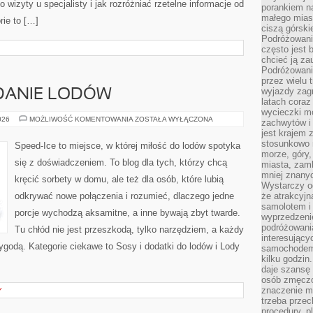
 wizyty u specjalisty i jak rozróżniać rzetelne informacje od
porankiem n
małego mias
rie to […]
ciszą górsk
Podróżowani
często jest 
chcieć ją z
Podróżowanie
przez wielu 
wyjazdy zag
ODANIE LODÓW
latach coraz
wycieczki mo
DEKORACJE
026
MOŻLIWOŚĆ KOMENTOWANIA
ZOSTAŁA WYŁĄCZONA
zachwytów i
I
jest krajem
PODANIE
LODÓW
stosunkowo n
Speed-Ice to miejsce, w której miłość do lodów spotyka
morze, góry, 
się z doświadczeniem. To blog dla tych, którzy chcą
miasta, zamk
mniej znanyc
kręcić sorbety w domu, ale też dla osób, które lubią
Wystarczy od
odkrywać nowe połączenia i rozumieć, dlaczego jedne
że atrakcyj
samolotem i
porcje wychodzą aksamitne, a inne bywają zbyt twarde.
wyprzedzeni
podróżowania
Tu chłód nie jest przeszkodą, tylko narzędziem, a każdy
interesując
zygodą. Kategorie ciekawe to Sosy i dodatki do lodów i Lody
samochodem,
kilku godzin
daje szansę
osób zmęczo
znaczenie ma
Y
trzeba prze
procedury, p