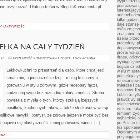
wyprzedzeni
podróżowania
nie przytłaczać. Dlatego treści w BlogdlaKonsumenta.pl
interesując
samochodem,
kilku godzin
daje szansę
 I AKTYWNOŚCI
osób zmęczo
znaczenie ma
trzeba prze
procedury, p
DEŁKA NA CAŁY TYDZIEŃ
dopasowywać
prostu wsiąś
drogę, odkry
MEAL
026
MOŻLIWOŚĆ KOMENTOWANIA
ZOSTAŁA WYŁĄCZONA
wyciągnięcie
PREP
I
bogate dzied
PUDEŁKA
Lekkowkuchni to przestrzeń dla osób, które chcą jeść
wielu miast
NA
CAŁY
pamiętający
smacznie, a jednocześnie lżej. To blog kulinarny o
TYDZIEŃ
renesansowe
gotowaniu w stylu zdrowym, gdzie receptury łączą
twierdze i pa
regionów. K
codzienną wygodę z rozsądną kalorycznością. Strona
Lublin to tyl
prawdziwy ur
powstała z myślą o tych, którzy szukają lżejszych
miejscowośc
posiłków, kuchennych trików, a także słodkości w wersji
rynkiem, lok
tempem życia
osiłkowe nawyki i pomysł, że zdrowe jedzenie może być bez
najbardziej 
 pojawia się elastyczność: mniej gotowców, więcej […]
po Polsce m
też spotkani
Ogromnym at
ZNA
przyciąga ni