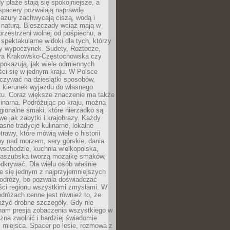
 plaże stają się spokojniejsze, a
spacery pozwalają naprawdę
azury zachwycają ciszą, wodą i
 naturą. Bieszczady wciąż mają w
przestrzeni wolnej od pośpiechu, a
ą spektakularne widoki dla tych, którzy
ny wypoczynek. Sudety, Roztocze,
ura Krakowsko-Częstochowska czy
pokazują, jak wiele odmiennych
ci się w jednym kraju. W Polsce
zywać na dziesiątki sposobów,
 kierunek wyjazdu do własnego
u. Coraz większe znaczenie ma także
linarna. Podróżując po kraju, można
ionalne smaki, które nierzadko są
we jak zabytki i krajobrazy. Każdy
asne tradycje kulinarne, lokalne
trawy, które mówią wiele o historii
y nad morzem, sery górskie, dania
wschodzie, kuchnia wielkopolska,
kaszubska tworzą mozaikę smaków,
odkrywać. Dla wielu osób właśnie
je się jednym z najprzyjemniejszych
odróży, bo pozwala doświadczać
ści regionu wszystkimi zmysłami. W
dróżach cenne jest również to, że
ażyć drobne szczegóły. Gdy nie
nam presja zobaczenia wszystkiego w
ożna zwolnić i bardziej świadomie
 miejsca. Spacer po lesie, rozmowa z