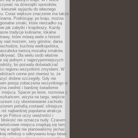
zywać na dziesiątki sposobów,
 kierunek wyjazdu do własnego
u. Coraz większe znaczenie ma także
linarna. Podróżując po kraju, można
ionalne smaki, które nierzadko są
we jak zabytki i krajobrazy. Każdy
asne tradycje kulinarne, lokalne
trawy, które mówią wiele o historii
y nad morzem, sery górskie, dania
wschodzie, kuchnia wielkopolska,
kaszubska tworzą mozaikę smaków,
odkrywać. Dla wielu osób właśnie
je się jednym z najprzyjemniejszych
odróży, bo pozwala doświadczać
ści regionu wszystkimi zmysłami. W
dróżach cenne jest również to, że
ażyć drobne szczegóły. Gdy nie
nam presja zobaczenia wszystkiego w
ożna zwolnić i bardziej świadomie
 miejsca. Spacer po lesie, rozmowa z
eszkańcem, wizyta na targu, wejście
muzeum czy obserwowanie zachodu
eziorem potrafią zostawić silniejsze
niż najbardziej popularna atrakcja.
e po Polsce uczy uważności i
e bliskość nie oznacza nudy. Czasem
wartościowe miejsca znajdują się tam,
iej w ogóle nie planowaliśmy jechać.
iej refleksji o odkrywaniu kraju łatwo