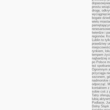
dopasowywać
prostu wsiąś
drogę, odkry
wyciągnięcie
bogate dzied
wielu miast
pamiętający
renesansowe
twierdze i pa
regionów. K
Lublin to tyl
prawdziwy ur
miejscowośc
rynkiem, lok
tempem życia
najbardziej 
po Polsce m
też spotkani
Ogromnym at
przyciąga ni
sezonem, gdy
nadmorskie 
odpocząć. M
kontaktem z
sobie coś z 
Tatry oferuj
lubią aktyw
Podlasie, J
Dolny Śląsk 
światów mieś