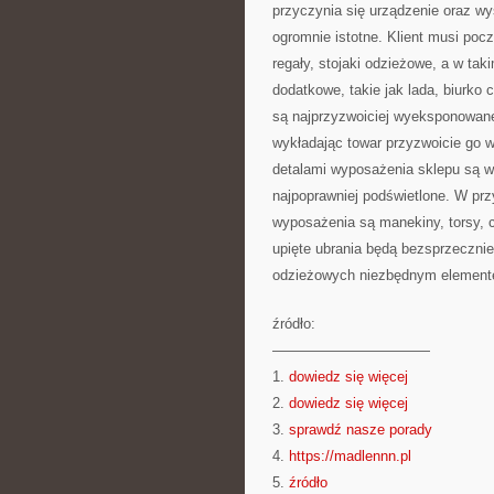
przyczynia się urządzenie oraz w
ogromnie istotne. Klient musi poc
regały, stojaki odzieżowe, a w tak
dodatkowe, takie jak lada, biurko
są najprzyzwoiciej wyeksponowan
wykładając towar przyzwoicie go
detalami wyposażenia sklepu są w 
najpoprawniej podświetlone. W p
wyposażenia są manekiny, torsy, c
upięte ubrania będą bezsprzeczni
odzieżowych niezbędnym elemente
źródło:
———————————
1.
dowiedz się więcej
2.
dowiedz się więcej
3.
sprawdź nasze porady
4.
https://madlennn.pl
5.
źródło