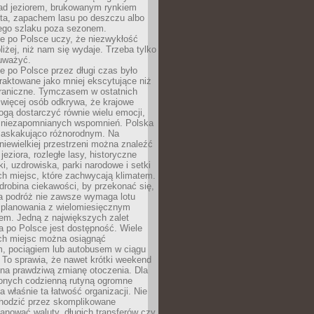
ad jeziorem, brukowanym rynkiem
ta, zapachem lasu po deszczu albo
iego szlaku poza sezonem.
e po Polsce uczy, że niezwykłość
bliżej, niż nam się wydaje. Trzeba tylko
auważyć.
 po Polsce przez długi czas było
traktowane jako mniej ekscytujące niż
raniczne. Tymczasem w ostatnich
 więcej osób odkrywa, że krajowe
gą dostarczyć równie wielu emocji,
 niezapomnianych wspomnień. Polska
 zaskakująco różnorodnym. Na
iewielkiej przestrzeni można znaleźć
jeziora, rozległe lasy, historyczne
i, uzdrowiska, parki narodowe i setki
h miejsc, które zachwycają klimatem.
robina ciekawości, by przekonać się,
na podróż nie zawsze wymaga lotu
 planowania z wielomiesięcznym
em. Jedną z największych zalet
 po Polsce jest dostępność. Wiele
ych miejsc można osiągnąć
 pociągiem lub autobusem w ciągu
. To sprawia, że nawet krótki weekend
 na prawdziwą zmianę otoczenia. Dla
nych codzienną rutyną ogromne
 właśnie ta łatwość organizacji. Nie
chodzić przez skomplikowane
lanować waluty, długich transferów czy