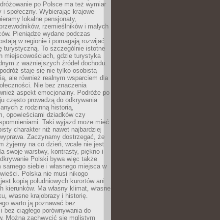
Podróżowanie po Polsce ma też wymiar
 i społeczny. Wybierając krajowe
pieramy lokalne pensjonaty,
 przewodników, rzemieślników i małych
rców. Pieniądze wydane podczas
stają w regionie i pomagają rozwijać
tę turystyczną. To szczególnie istotne
h miejscowościach, gdzie turystyka
dnym z ważniejszych źródeł dochodu.
podróż staje się nie tylko osobistą
ą, ale również realnym wsparciem dla
ołeczności. Nie bez znaczenia
ównież aspekt emocjonalny. Podróże po
ju często prowadzą do odkrywania
anych z rodzinną historią,
m, opowieściami dziadków czy
spomnieniami. Taki wyjazd może mieć
bisty charakter niż nawet najbardziej
wyprawa. Zaczynamy dostrzegać, że
ym żyjemy na co dzień, wcale nie jest
a swoje warstwy, kontrasty, piękno i
Odkrywanie Polski bywa więc także
 samego siebie i własnego miejsca w
wieści. Polska nie musi nikogo
jest kopią południowych kurortów ani
h kierunków. Ma własny klimat, własne
u, własne krajobrazy i historię.
ego warto ją poznawać bez
i bez ciągłego porównywania do
ów. Można zachwycić się mglistym