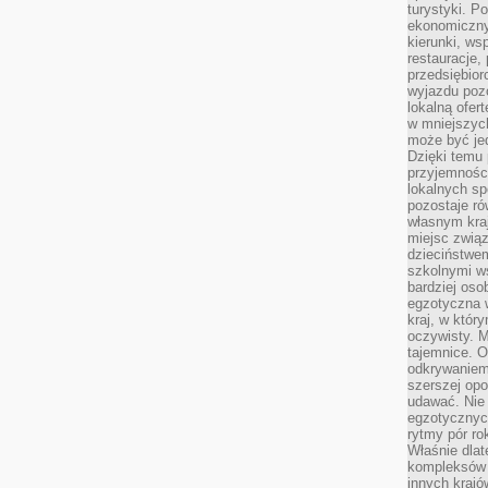
turystyki. 
ekonomiczny
kierunki, ws
restauracje,
przedsiębio
wyjazdu pozo
lokalną ofer
w mniejszyc
może być je
Dzięki temu 
przyjemności
lokalnych sp
pozostaje r
własnym kra
miejsc związ
dzieciństwe
szkolnymi w
bardziej oso
egzotyczna 
kraj, w któr
oczywisty. M
tajemnice. 
odkrywaniem
szerszej opo
udawać. Nie 
egzotycznyc
rytmy pór rok
Właśnie dlat
kompleksów 
innych kraj