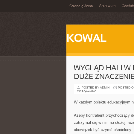
Archiwum
Strona główna
Gdańsk
KOWAL
WYGLĄD HALI W
DUŻE ZNACZENI
POSTED BY ADMIN
POSTED ON
WYŁĄCZONA
W każdym obiektu edukacyjnym na
Ażeby kontrahent przychodzący do
zatrzymał się w nim na dłużej, ro
obowiązek być czymś ośmielony.