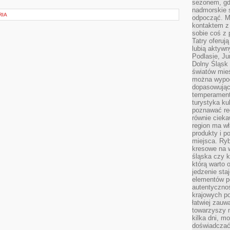
sezonem, gdy
nadmorskie 
RIA
odpocząć. M
kontaktem z
sobie coś z 
Tatry oferuj
lubią aktyw
Podlasie, J
Dolny Śląsk 
światów mieś
można wypoc
dopasowując
temperament
turystyka ku
poznawać reg
równie cieka
region ma wł
produkty i po
miejsca. Ryb
kresowe na 
śląska czy 
którą warto 
jedzenie sta
elementów p
autentyczno
krajowych po
łatwiej zauw
towarzyszy 
kilka dni, m
doświadczać