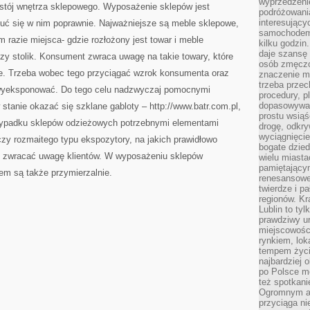
wyprzedzeni
ystój wnętrza sklepowego. Wyposażenie sklepów jest
podróżowania
interesując
zuć się w nim poprawnie. Najważniejsze są meble sklepowe,
samochodem,
im razie miejsca- gdzie rozłożony jest towar i meble
kilku godzin
daje szansę
 czy stolik. Konsument zwraca uwagę na takie towary, które
osób zmęczo
e. Trzeba wobec tego przyciągać wzrok konsumenta oraz
znaczenie ma
trzeba prze
 wyeksponować. Do tego celu nadzwyczaj pomocnymi
procedury, p
dopasowywać
stanie okazać się szklane gabloty – http://www.batr.com.pl,
prostu wsiąś
rzypadku sklepów odzieżowych potrzebnymi elementami
drogę, odkry
wyciągnięcie
zy rozmaitego typu ekspozytory, na jakich prawidłowo
bogate dzied
e zwracać uwagę klientów. W wyposażeniu sklepów
wielu miast
pamiętający
m są także przymierzalnie.
renesansowe
twierdze i pa
regionów. K
Lublin to tyl
prawdziwy ur
miejscowośc
rynkiem, lok
tempem życia
najbardziej 
po Polsce m
też spotkani
Ogromnym at
przyciąga ni