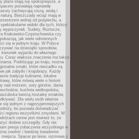
 plaże stają się spokojniejsze, a
spacery pozwalają naprawdę
azury zachwycają ciszą, wodą i
 naturą. Bieszczady wciąż mają w
przestrzeni wolnej od pośpiechu, a
ą spektakularne widoki dla tych, którzy
ny wypoczynek. Sudety, Roztocze,
ura Krakowsko-Częstochowska czy
pokazują, jak wiele odmiennych
ci się w jednym kraju. W Polsce
zywać na dziesiątki sposobów,
 kierunek wyjazdu do własnego
u. Coraz większe znaczenie ma także
linarna. Podróżując po kraju, można
ionalne smaki, które nierzadko są
we jak zabytki i krajobrazy. Każdy
asne tradycje kulinarne, lokalne
trawy, które mówią wiele o historii
y nad morzem, sery górskie, dania
wschodzie, kuchnia wielkopolska,
kaszubska tworzą mozaikę smaków,
odkrywać. Dla wielu osób właśnie
je się jednym z najprzyjemniejszych
odróży, bo pozwala doświadczać
ści regionu wszystkimi zmysłami. W
dróżach cenne jest również to, że
ażyć drobne szczegóły. Gdy nie
nam presja zobaczenia wszystkiego w
ożna zwolnić i bardziej świadomie
 miejsca. Spacer po lesie, rozmowa z