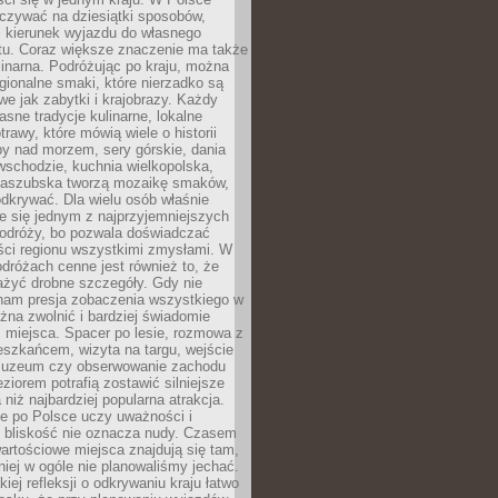
zywać na dziesiątki sposobów,
 kierunek wyjazdu do własnego
u. Coraz większe znaczenie ma także
linarna. Podróżując po kraju, można
ionalne smaki, które nierzadko są
we jak zabytki i krajobrazy. Każdy
asne tradycje kulinarne, lokalne
trawy, które mówią wiele o historii
y nad morzem, sery górskie, dania
wschodzie, kuchnia wielkopolska,
kaszubska tworzą mozaikę smaków,
odkrywać. Dla wielu osób właśnie
je się jednym z najprzyjemniejszych
odróży, bo pozwala doświadczać
ści regionu wszystkimi zmysłami. W
dróżach cenne jest również to, że
ażyć drobne szczegóły. Gdy nie
nam presja zobaczenia wszystkiego w
ożna zwolnić i bardziej świadomie
 miejsca. Spacer po lesie, rozmowa z
eszkańcem, wizyta na targu, wejście
muzeum czy obserwowanie zachodu
eziorem potrafią zostawić silniejsze
niż najbardziej popularna atrakcja.
e po Polsce uczy uważności i
e bliskość nie oznacza nudy. Czasem
wartościowe miejsca znajdują się tam,
iej w ogóle nie planowaliśmy jechać.
iej refleksji o odkrywaniu kraju łatwo