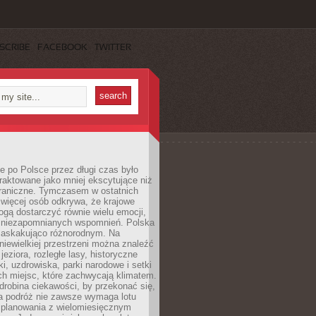
SCRIBE
FACEBOOK
TWITTER
 po Polsce przez długi czas było
traktowane jako mniej ekscytujące niż
raniczne. Tymczasem w ostatnich
 więcej osób odkrywa, że krajowe
gą dostarczyć równie wielu emocji,
 niezapomnianych wspomnień. Polska
 zaskakująco różnorodnym. Na
iewielkiej przestrzeni można znaleźć
jeziora, rozległe lasy, historyczne
i, uzdrowiska, parki narodowe i setki
h miejsc, które zachwycają klimatem.
robina ciekawości, by przekonać się,
na podróż nie zawsze wymaga lotu
 planowania z wielomiesięcznym