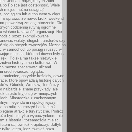
em. Jedną z największych zalet
 po Polsce jest dostępność. Wiele
ych miejsc można osiągnąć
 pociągiem lub autobusem w ciągu
. To sprawia, że nawet krótki weekend
 na prawdziwą zmianę otoczenia. Dla
nych codzienną rutyną ogromne
 właśnie ta łatwość organizacji. Nie
chodzić przez skomplikowane
lanować waluty, długich transferów czy
 się do obcych zwyczajów. Można po
ć w samochód lub pociąg i ruszyć w
wając miejsca, które od dawna były na
 ręki. Polska ma także niezwykle
zictwo historyczne i kulturowe. W
ach można spacerować ulicami
mi średniowiecze, oglądać
 kamienice, gotyckie kościoły, dawne
łace, które opowiadają historię całych
raków, Gdańsk, Wrocław, Toruń czy
ko najbardziej znane przykłady, ale
ok często kryje się w mniejszych
iach. Miasteczka z zachowanym
alnymi legendami i spokojniejszym
 potrafią zauroczyć bardziej niż
oblegane atrakcje turystyczne. Podróż
oże być nie tylko wypoczynkiem, ale
em z historią i tożsamością miejsc.
utem są również krajobrazy. Bałtyk
e tylko latem, lecz również poza