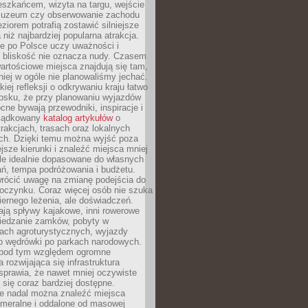
eszkańcem, wizyta na targu, wejście
muzeum czy obserwowanie zachodu
eziorem potrafią zostawić silniejsze
niż najbardziej popularna atrakcja.
e po Polsce uczy uważności i
e bliskość nie oznacza nudy. Czasem
wartościowe miejsca znajdują się tam,
iej w ogóle nie planowaliśmy jechać.
iej refleksji o odkrywaniu kraju łatwo
iosku, że przy planowaniu wyjazdów
ne bywają przewodniki, inspiracje i
rządkowany
katalog artykułów
o
trakcjach, trasach oraz lokalnych
ch. Dzięki temu można wyjść poza
ejsze kierunki i znaleźć miejsca mniej
le idealnie dopasowane do własnych
ń, tempa podróżowania i budżetu.
wrócić uwagę na zmianę podejścia do
czynku. Coraz więcej osób nie szuka
biernego leżenia, ale doświadczeń.
ają spływy kajakowe, inni rowerowe
iedzanie zamków, pobyty w
ach agroturystycznych, wyjazdy
bo wędrówki po parkach narodowych.
 pod tym względem ogromne
 rozwijająca się infrastruktura
sprawia, że nawet mniej oczywiste
ą się coraz bardziej dostępne.
e nadal można znaleźć miejsca
ameralne i oddalone od masowej