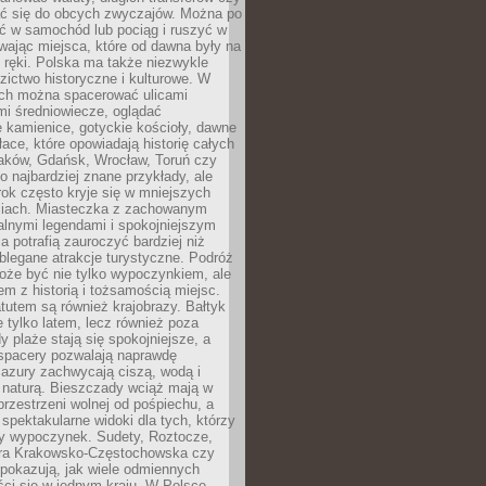
 się do obcych zwyczajów. Można po
ć w samochód lub pociąg i ruszyć w
wając miejsca, które od dawna były na
 ręki. Polska ma także niezwykle
zictwo historyczne i kulturowe. W
ach można spacerować ulicami
mi średniowiecze, oglądać
 kamienice, gotyckie kościoły, dawne
łace, które opowiadają historię całych
raków, Gdańsk, Wrocław, Toruń czy
ko najbardziej znane przykłady, ale
ok często kryje się w mniejszych
iach. Miasteczka z zachowanym
alnymi legendami i spokojniejszym
 potrafią zauroczyć bardziej niż
oblegane atrakcje turystyczne. Podróż
oże być nie tylko wypoczynkiem, ale
em z historią i tożsamością miejsc.
utem są również krajobrazy. Bałtyk
e tylko latem, lecz również poza
 plaże stają się spokojniejsze, a
spacery pozwalają naprawdę
azury zachwycają ciszą, wodą i
 naturą. Bieszczady wciąż mają w
przestrzeni wolnej od pośpiechu, a
ą spektakularne widoki dla tych, którzy
ny wypoczynek. Sudety, Roztocze,
ura Krakowsko-Częstochowska czy
pokazują, jak wiele odmiennych
ci się w jednym kraju. W Polsce