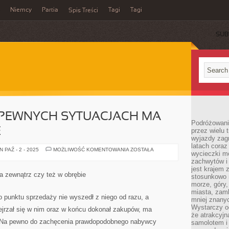
Niemcy
Partia
Tagi
Tagi
Spis Treści
SUB
 PEWNYCH SYTUACJACH MA
Podróżowanie
E
przez wielu 
wyjazdy zag
latach coraz
WYGLĄD
 PAŹ - 2 - 2025
MOŻLIWOŚĆ KOMENTOWANIA
ZOSTAŁA
wycieczki mo
HALI
W
zachwytów i
PEWNYCH
jest krajem
SYTUACJACH
 zewnątrz czy też w obrębie
stosunkowo n
MA
DUŻE
morze, góry, 
ZNACZENIE
miasta, zamk
 punktu sprzedaży nie wyszedł z niego od razu, a
mniej znanyc
Wystarczy od
zejrzał się w nim oraz w końcu dokonał zakupów, ma
że atrakcyj
 Na pewno do zachęcenia prawdopodobnego nabywcy
samolotem i