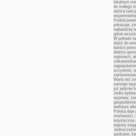
lokalnym mi
do małego 
słońca nad j
wspomnienia 
Podróżowani
pokazuje, ż
najbardziej 
gdzie wcześn
W połowie tak
dojść do wn
bardzo pomoc
dobrze upo
regionach, a
ciekawostka
najpopularni
oczywiste, a
zainteresowa
Warto też z
samego wypo
już jedynie 
Jedni wybier
wyprawy, zw
gospodarstw
wellness al
Polska daje
możliwości, a
turystyczna 
regiony staj
Jednocześni
spokojne, k