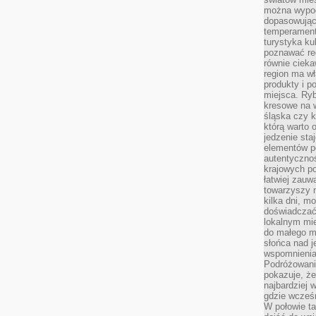
można wypoc
dopasowując
temperament
turystyka ku
poznawać reg
równie cieka
region ma wł
produkty i po
miejsca. Ryb
kresowe na 
śląska czy 
którą warto 
jedzenie sta
elementów p
autentyczno
krajowych po
łatwiej zauw
towarzyszy 
kilka dni, m
doświadczać
lokalnym mi
do małego 
słońca nad j
wspomnienia 
Podróżowani
pokazuje, ż
najbardziej 
gdzie wcześn
W połowie tak