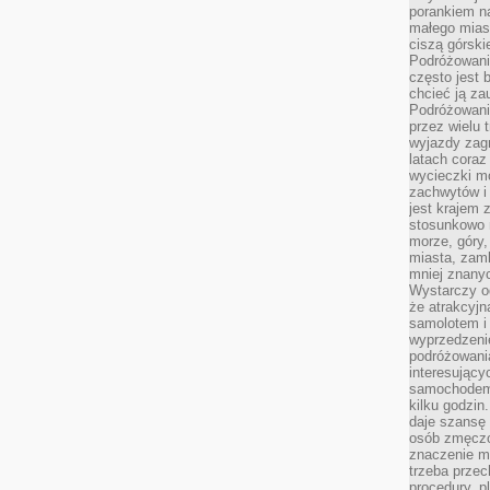
porankiem n
małego mias
ciszą górsk
Podróżowani
często jest 
chcieć ją z
Podróżowanie
przez wielu 
wyjazdy zag
latach coraz
wycieczki mo
zachwytów i
jest krajem
stosunkowo n
morze, góry, 
miasta, zamk
mniej znanyc
Wystarczy od
że atrakcyj
samolotem i
wyprzedzeni
podróżowania
interesując
samochodem,
kilku godzin
daje szansę
osób zmęczo
znaczenie ma
trzeba prze
procedury, p