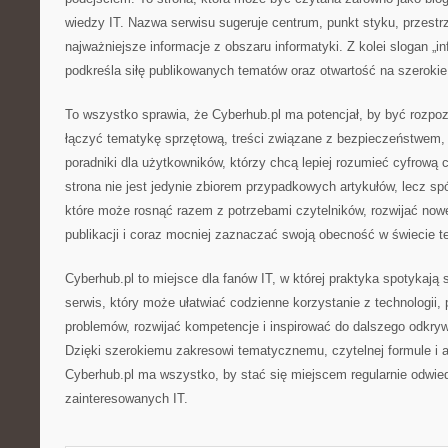
wiedzy IT. Nazwa serwisu sugeruje centrum, punkt styku, przest
najważniejsze informacje z obszaru informatyki. Z kolei slogan „i
podkreśla siłę publikowanych tematów oraz otwartość na szeroki
To wszystko sprawia, że Cyberhub.pl ma potencjał, by być rozp
łączyć tematykę sprzętową, treści związane z bezpieczeństwem,
poradniki dla użytkowników, którzy chcą lepiej rozumieć cyfrową
strona nie jest jedynie zbiorem przypadkowych artykułów, lecz spó
które może rosnąć razem z potrzebami czytelników, rozwijać now
publikacji i coraz mocniej zaznaczać swoją obecność w świecie t
Cyberhub.pl to miejsce dla fanów IT, w której praktyka spotykają s
serwis, który może ułatwiać codzienne korzystanie z technologii
problemów, rozwijać kompetencje i inspirować do dalszego odkryw
Dzięki szerokiemu zakresowi tematycznemu, czytelnej formule i a
Cyberhub.pl ma wszystko, by stać się miejscem regularnie odwi
zainteresowanych IT.