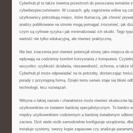
Cyberhub.pl to także świetna przestrzeń do poruszania tematów 
cyberbezpieczeństwem. W czasach, gdy zagrożenia online są cor
użytkownicy potrzebują miejsc, które tłumaczą, jak chronić prywat
analizy publikowane na stronie mogą pomagać zrozumieć, jak dzi
czym są cyfrowe ryzyka i jak minimalizować ich skutki. Tego typ
wartość nie tylko edukacyjną, ale również praktyczną.
Nie bez znaczenia jest również potencjał strony jako miejsca do 
wpływają na codzienny komfort korzystania z komputera. Czytelni
wszystko: szybkość działania, niezawodność, ochrona, a także s
Cyberhub.pl może odpowiadać na te potrzeby, dostarczając treści
porady z przystępną formą. Dzięki temu serwis staje się bliski odb
technologii, lecz rozwiązań.
Witryna o takiej nazwie i charakterze może również skutecznie 
użytkowników ze światem bardziej specjalistycznym. To bardzo 
między użytkownikiem codziennym a bardziej świadomym odbiorcą 
zaciera. Dziś wiele osób samodzielnie konfiguruje urządzenia, d
instaluje systemy, tworzy kopie zapasowe czy analizuje parametr