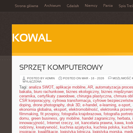
Archiwum
Niemcy
Partia
Strona główna
Gdańsk
Spis Treś
KOWAL
SPRZĘT KOMPUTEROWY
POSTED BY ADMIN
POSTED ON MAR - 16 - 2026
MOŻLIWOŚĆ 
WYŁĄCZONA
Tagi:
analiza SWOT
,
aplikacje mobilne
,
AR
,
automatyzacja proce
bakalia
,
biuro rachunkowe
,
biznes ekologiczny
,
biznes międzynar
ceramika
,
certyfikaty zawodowe
,
chirurgia plastyczna
,
chmura obl
CSR korporacyjny
,
cyfrowa transformacja
,
cyfrowe bezpieczeńst
doping
,
drone photography
,
druk 3D
,
e-handel
,
e-learning
,
e-sport
,
ekonomia globalna
,
eksport
,
elektromobilność
,
elektronika przem
filmmaking
,
fit przepisy
,
fotografia krajobrazowa
,
fotografia portre
domu
,
green business
,
gry mobilne
,
handel zagraniczny
,
herbata
,
innowacyjność
,
Internet rzeczy
,
iot
,
kancelaria prawna
,
kawa
,
kod
rodzinny
,
kreatywność
,
kuchnia azjatycka
,
kuchnia polska
,
kuchn
inspiracje
,
kwalifikacje
,
logistyka lotnicza
,
logistyka morska
,
medy