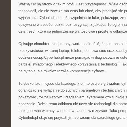
Ważną cechą strony o takim profilu jest przystępność. Wiele osó
technologii, ale nie zawsze ma czas lub chęć, aby przebijać się 
wyjaśnienia. Cyberhub.pl może wypełniać tę lukę, pokazując, że
opisywane w sposób ludzki, bez rezygnacji z jakości. To ogromna 
dziś treści, które są jednocześnie wartościowe i proste w odbiorze
Opisując charakter takiej strony, warto podkreślić, że jest ona sk
rzeczywistości, w której laptop, telefon, domowa sieć oraz zasoby
codziennością. Cyberhub.pl może pomagać w diagnozowaniu uster
bardziej świadomego i efektywnego korzystania z technologii. Taki
na pytania, ale również rozwija kompetencje cyfrowe.
To doskonałe miejsce dla każdego, kto interesuje się światem cy
ograniczać się wyłącznie do suchych parametrów i technicznych
pokazywać, że za każdym urządzeniem, systemem czy funkcją st
znaczenie. Dzięki temu odbiorca nie uczy się technologii dla samej 
funkcjonować w pracy, w domu, w nauce i w rozrywce. Taka pers
Cyberhub.pl staje się przydatnym serwisem dla szerokiego grona 