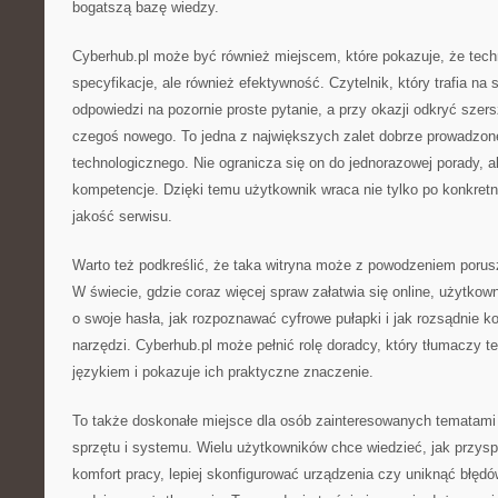
bogatszą bazę wiedzy.
Cyberhub.pl może być również miejscem, które pokazuje, że techn
specyfikacje, ale również efektywność. Czytelnik, który trafia na
odpowiedzi na pozornie proste pytanie, a przy okazji odkryć szer
czegoś nowego. To jedna z największych zalet dobrze prowadzon
technologicznego. Nie ogranicza się on do jednorazowej porady, al
kompetencje. Dzięki temu użytkownik wraca nie tylko po konkretną
jakość serwisu.
Warto też podkreślić, że taka witryna może z powodzeniem poru
W świecie, gdzie coraz więcej spraw załatwia się online, użytkow
o swoje hasła, jak rozpoznawać cyfrowe pułapki i jak rozsądnie 
narzędzi. Cyberhub.pl może pełnić rolę doradcy, który tłumaczy t
językiem i pokazuje ich praktyczne znaczenie.
To także doskonałe miejsce dla osób zainteresowanych tematami 
sprzętu i systemu. Wielu użytkowników chce wiedzieć, jak przys
komfort pracy, lepiej skonfigurować urządzenia czy uniknąć błęd