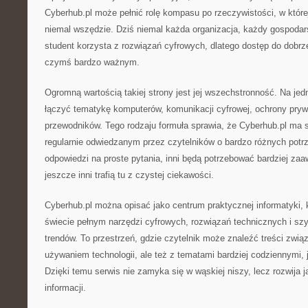
Cyberhub.pl może pełnić rolę kompasu po rzeczywistości, w które
niemal wszędzie. Dziś niemal każda organizacja, każdy gospoda
student korzysta z rozwiązań cyfrowych, dlatego dostęp do dobrze
czymś bardzo ważnym.
Ogromną wartością takiej strony jest jej wszechstronność. Na je
łączyć tematykę komputerów, komunikacji cyfrowej, ochrony pryw
przewodników. Tego rodzaju formuła sprawia, że Cyberhub.pl ma 
regularnie odwiedzanym przez czytelników o bardzo różnych potr
odpowiedzi na proste pytania, inni będą potrzebować bardziej z
jeszcze inni trafią tu z czystej ciekawości.
Cyberhub.pl można opisać jako centrum praktycznej informatyki,
świecie pełnym narzędzi cyfrowych, rozwiązań technicznych i sz
trendów. To przestrzeń, gdzie czytelnik może znaleźć treści zw
używaniem technologii, ale też z tematami bardziej codziennymi, 
Dzięki temu serwis nie zamyka się w wąskiej niszy, lecz rozwija j
informacji.