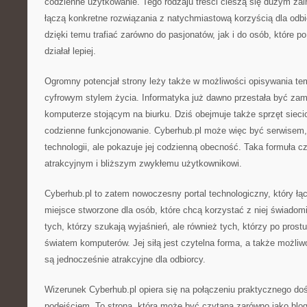
codzienne użytkowanie. Tego rodzaju treści cieszą się dużym za
łączą konkretne rozwiązania z natychmiastową korzyścią dla odb
dzięki temu trafiać zarówno do pasjonatów, jak i do osób, które po
działał lepiej.
Ogromny potencjał strony leży także w możliwości opisywania t
cyfrowym stylem życia. Informatyka już dawno przestała być zam
komputerze stojącym na biurku. Dziś obejmuje także sprzęt sieci
codzienne funkcjonowanie. Cyberhub.pl może więc być serwisem, 
technologii, ale pokazuje jej codzienną obecność. Taka formuła czy
atrakcyjnym i bliższym zwykłemu użytkownikowi.
Cyberhub.pl to zatem nowoczesny portal technologiczny, który łąc
miejsce stworzone dla osób, które chcą korzystać z niej świadom
tych, którzy szukają wyjaśnień, ale również tych, którzy po prost
światem komputerów. Jej siłą jest czytelna forma, a także możliwo
są jednocześnie atrakcyjne dla odbiorcy.
Wizerunek Cyberhub.pl opiera się na połączeniu praktycznego d
podejściem. To strona, która może być czytana zarówno jako blog,