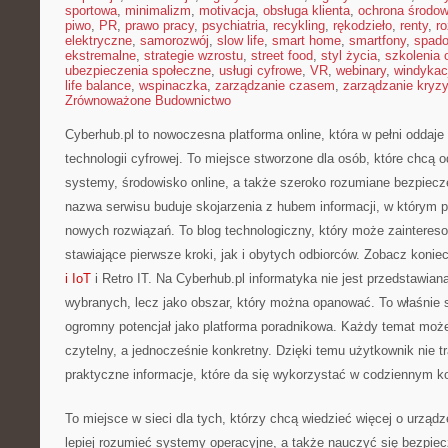
sportowa
,
minimalizm
,
motivacja
,
obsługa klienta
,
ochrona środow
piwo
,
PR
,
prawo pracy
,
psychiatria
,
recykling
,
rękodzieło
,
renty
,
ro
elektryczne
,
samorozwój
,
slow life
,
smart home
,
smartfony
,
spado
ekstremalne
,
strategie wzrostu
,
street food
,
styl życia
,
szkolenia 
ubezpieczenia społeczne
,
usługi cyfrowe
,
VR
,
webinary
,
windykac
life balance
,
wspinaczka
,
zarządzanie czasem
,
zarządzanie kryz
Zrównoważone Budownictwo
Cyberhub.pl to nowoczesna platforma online, która w pełni oddaj
technologii cyfrowej. To miejsce stworzone dla osób, które chcą
systemy, środowisko online, a także szeroko rozumiane bezpiec
nazwa serwisu buduje skojarzenia z hubem informacji, w którym p
nowych rozwiązań. To blog technologiczny, który może zaintere
stawiające pierwsze kroki, jak i obytych odbiorców. Zobacz konie
i IoT
i Retro IT. Na Cyberhub.pl informatyka nie jest przedstawian
wybranych, lecz jako obszar, który można opanować. To właśnie 
ogromny potencjał jako platforma poradnikowa. Każdy temat mo
czytelny, a jednocześnie konkretny. Dzięki temu użytkownik nie tra
praktyczne informacje, które da się wykorzystać w codziennym ko
To miejsce w sieci dla tych, którzy chcą wiedzieć więcej o urządz
lepiej rozumieć systemy operacyjne, a także nauczyć się bezpiec