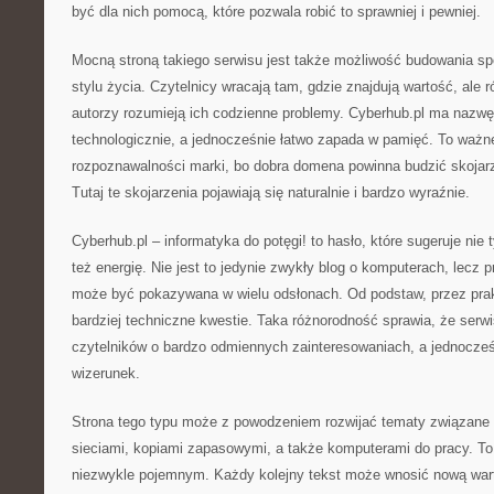
być dla nich pomocą, które pozwala robić to sprawniej i pewniej.
Mocną stroną takiego serwisu jest także możliwość budowania s
stylu życia. Czytelnicy wracają tam, gdzie znajdują wartość, ale 
autorzy rozumieją ich codzienne problemy. Cyberhub.pl ma nazwę
technologicznie, a jednocześnie łatwo zapada w pamięć. To ważn
rozpoznawalności marki, bo dobra domena powinna budzić skojarz
Tutaj te skojarzenia pojawiają się naturalnie i bardzo wyraźnie.
Cyberhub.pl – informatyka do potęgi! to hasło, które sugeruje nie 
też energię. Nie jest to jedynie zwykły blog o komputerach, lecz p
może być pokazywana w wielu odsłonach. Od podstaw, przez pra
bardziej techniczne kwestie. Taka różnorodność sprawia, że serw
czytelników o bardzo odmiennych zainteresowaniach, a jednocz
wizerunek.
Strona tego typu może z powodzeniem rozwijać tematy związane 
sieciami, kopiami zapasowymi, a także komputerami do pracy. To
niezwykle pojemnym. Każdy kolejny tekst może wnosić nową war