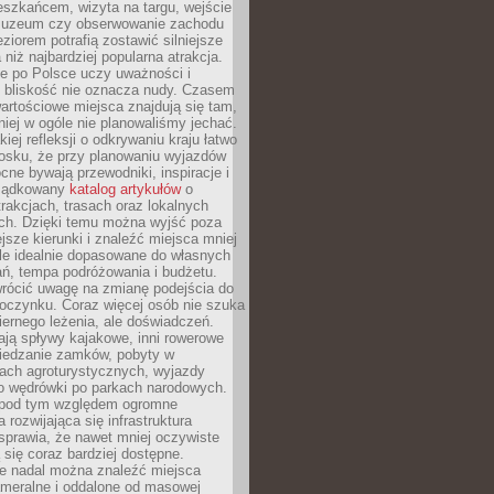
eszkańcem, wizyta na targu, wejście
muzeum czy obserwowanie zachodu
eziorem potrafią zostawić silniejsze
niż najbardziej popularna atrakcja.
e po Polsce uczy uważności i
e bliskość nie oznacza nudy. Czasem
wartościowe miejsca znajdują się tam,
iej w ogóle nie planowaliśmy jechać.
iej refleksji o odkrywaniu kraju łatwo
iosku, że przy planowaniu wyjazdów
ne bywają przewodniki, inspiracje i
rządkowany
katalog artykułów
o
trakcjach, trasach oraz lokalnych
ch. Dzięki temu można wyjść poza
ejsze kierunki i znaleźć miejsca mniej
le idealnie dopasowane do własnych
ń, tempa podróżowania i budżetu.
wrócić uwagę na zmianę podejścia do
czynku. Coraz więcej osób nie szuka
biernego leżenia, ale doświadczeń.
ają spływy kajakowe, inni rowerowe
iedzanie zamków, pobyty w
ach agroturystycznych, wyjazdy
bo wędrówki po parkach narodowych.
 pod tym względem ogromne
 rozwijająca się infrastruktura
sprawia, że nawet mniej oczywiste
ą się coraz bardziej dostępne.
e nadal można znaleźć miejsca
ameralne i oddalone od masowej