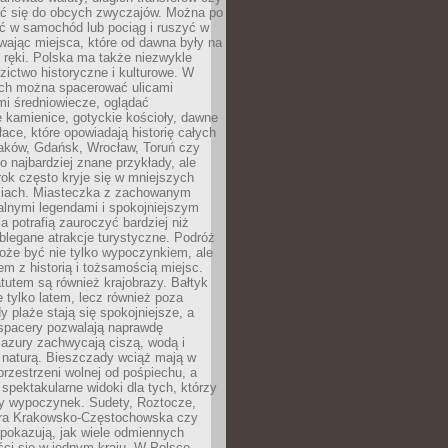
 się do obcych zwyczajów. Można po
ć w samochód lub pociąg i ruszyć w
wając miejsca, które od dawna były na
 ręki. Polska ma także niezwykle
zictwo historyczne i kulturowe. W
ach można spacerować ulicami
mi średniowiecze, oglądać
 kamienice, gotyckie kościoły, dawne
łace, które opowiadają historię całych
raków, Gdańsk, Wrocław, Toruń czy
ko najbardziej znane przykłady, ale
ok często kryje się w mniejszych
iach. Miasteczka z zachowanym
alnymi legendami i spokojniejszym
 potrafią zauroczyć bardziej niż
oblegane atrakcje turystyczne. Podróż
oże być nie tylko wypoczynkiem, ale
em z historią i tożsamością miejsc.
utem są również krajobrazy. Bałtyk
e tylko latem, lecz również poza
 plaże stają się spokojniejsze, a
spacery pozwalają naprawdę
azury zachwycają ciszą, wodą i
 naturą. Bieszczady wciąż mają w
przestrzeni wolnej od pośpiechu, a
ą spektakularne widoki dla tych, którzy
ny wypoczynek. Sudety, Roztocze,
ura Krakowsko-Częstochowska czy
pokazują, jak wiele odmiennych
ci się w jednym kraju. W Polsce