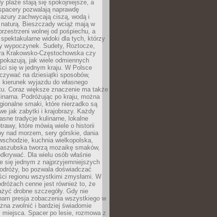
 plaże stają się spokojniejsze, a
spacery pozwalają naprawdę
azury zachwycają ciszą, wodą i
 naturą. Bieszczady wciąż mają w
przestrzeni wolnej od pośpiechu, a
ą spektakularne widoki dla tych, którzy
ny wypoczynek. Sudety, Roztocze,
ura Krakowsko-Częstochowska czy
pokazują, jak wiele odmiennych
ci się w jednym kraju. W Polsce
zywać na dziesiątki sposobów,
 kierunek wyjazdu do własnego
u. Coraz większe znaczenie ma także
linarna. Podróżując po kraju, można
ionalne smaki, które nierzadko są
we jak zabytki i krajobrazy. Każdy
asne tradycje kulinarne, lokalne
trawy, które mówią wiele o historii
y nad morzem, sery górskie, dania
wschodzie, kuchnia wielkopolska,
kaszubska tworzą mozaikę smaków,
odkrywać. Dla wielu osób właśnie
je się jednym z najprzyjemniejszych
odróży, bo pozwala doświadczać
ści regionu wszystkimi zmysłami. W
dróżach cenne jest również to, że
ażyć drobne szczegóły. Gdy nie
nam presja zobaczenia wszystkiego w
ożna zwolnić i bardziej świadomie
 miejsca. Spacer po lesie, rozmowa z