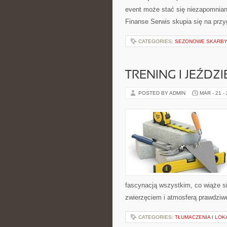
event może stać się niezapomnian
Finanse Serwis skupia się na prz
CATEGORIES:
SEZONOWE SKARB
TRENING I JEŹDZ
POSTED BY ADMIN
MAR - 21 -
fascynacją wszystkim, co wiąże si
zwierzęciem i atmosferą prawdziwe
CATEGORIES:
TŁUMACZENIA I LO