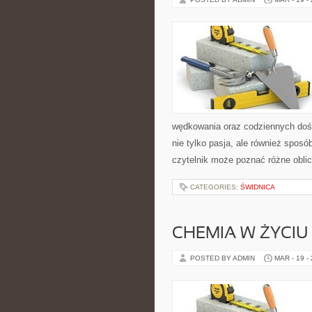
wędkowania oraz codziennych dośw
nie tylko pasja, ale również sposó
czytelnik może poznać różne oblic
CATEGORIES:
ŚWIDNICA
CHEMIA W ŻYCI
POSTED BY ADMIN
MAR - 19 -