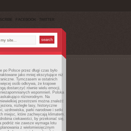
SCRIBE
FACEBOOK
TWITTER
 po Polsce przez długi czas było
traktowane jako mniej ekscytujące niż
raniczne. Tymczasem w ostatnich
 więcej osób odkrywa, że krajowe
gą dostarczyć równie wielu emocji,
 niezapomnianych wspomnień. Polska
 zaskakująco różnorodnym. Na
iewielkiej przestrzeni można znaleźć
jeziora, rozległe lasy, historyczne
i, uzdrowiska, parki narodowe i setki
h miejsc, które zachwycają klimatem.
robina ciekawości, by przekonać się,
na podróż nie zawsze wymaga lotu
 planowania z wielomiesięcznym