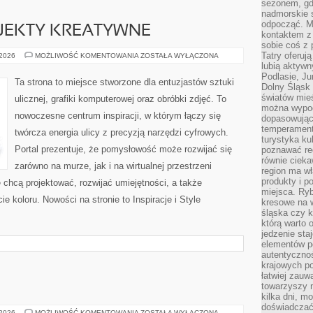
sezonem, gdy
nadmorskie 
odpocząć. M
OJEKTY KREATYWNE
kontaktem z
sobie coś z 
Tatry oferuj
WYZWANIA
 2026
MOŻLIWOŚĆ KOMENTOWANIA
ZOSTAŁA WYŁĄCZONA
I
lubią aktyw
PROJEKTY
Podlasie, J
KREATYWNE
Ta strona to miejsce stworzone dla entuzjastów sztuki
Dolny Śląsk 
światów mieś
ulicznej, grafiki komputerowej oraz obróbki zdjęć. To
można wypoc
nowoczesne centrum inspiracji, w którym łączy się
dopasowując
temperament
twórcza energia ulicy z precyzją narzędzi cyfrowych.
turystyka ku
Portal prezentuje, że pomysłowość może rozwijać się
poznawać reg
równie cieka
zarówno na murze, jak i na wirtualnej przestrzeni
region ma wł
produkty i po
e chcą projektować, rozwijać umiejętności, a także
miejsca. Ryb
 koloru. Nowości na stronie to Inspiracje i Style
kresowe na 
śląska czy 
którą warto 
jedzenie sta
elementów p
autentyczno
krajowych po
łatwiej zauw
towarzyszy 
kilka dni, m
doświadczać
RODZAJE
 2026
MOŻLIWOŚĆ KOMENTOWANIA
ZOSTAŁA WYŁĄCZONA