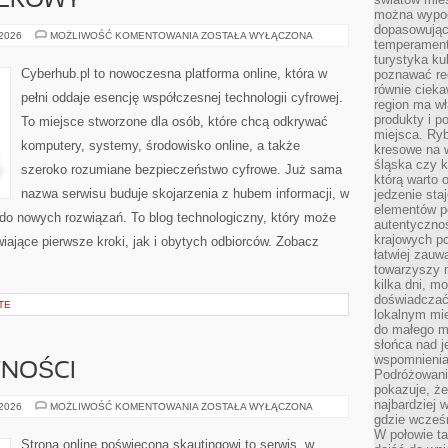
TEROWY
można wypoc
dopasowując
SPRZĘT
 2026
MOŻLIWOŚĆ KOMENTOWANIA
ZOSTAŁA WYŁĄCZONA
temperament
KOMPUTEROWY
turystyka ku
Cyberhub.pl to nowoczesna platforma online, która w
poznawać reg
równie cieka
pełni oddaje esencję współczesnej technologii cyfrowej.
region ma wł
produkty i po
To miejsce stworzone dla osób, które chcą odkrywać
miejsca. Ryb
komputery, systemy, środowisko online, a także
kresowe na 
śląska czy 
szeroko rozumiane bezpieczeństwo cyfrowe. Już sama
którą warto 
nazwa serwisu buduje skojarzenia z hubem informacji, w
jedzenie sta
elementów p
 do nowych rozwiązań. To blog technologiczny, który może
autentyczno
krajowych po
ające pierwsze kroki, jak i obytych odbiorców. Zobacz
łatwiej zauw
towarzyszy 
kilka dni, m
doświadczać
TE
lokalnym mi
do małego 
słońca nad j
wspomnienia 
WNOŚCI
Podróżowani
pokazuje, ż
najbardziej 
STOPNIE
 2026
MOŻLIWOŚĆ KOMENTOWANIA
ZOSTAŁA WYŁĄCZONA
I
gdzie wcześn
SPRAWNOŚCI
W połowie tak
Strona online poświęcona skautingowi to serwis, w