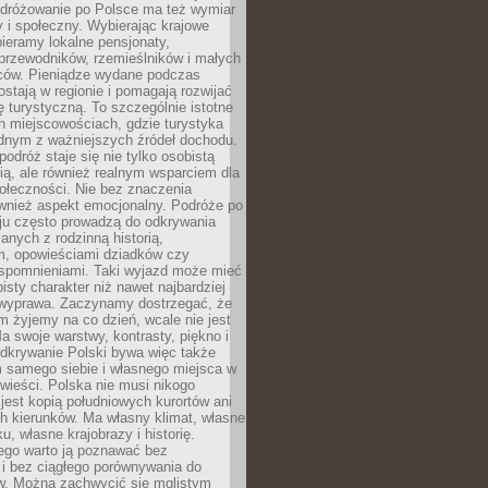
Podróżowanie po Polsce ma też wymiar
 i społeczny. Wybierając krajowe
pieramy lokalne pensjonaty,
 przewodników, rzemieślników i małych
rców. Pieniądze wydane podczas
stają w regionie i pomagają rozwijać
tę turystyczną. To szczególnie istotne
h miejscowościach, gdzie turystyka
dnym z ważniejszych źródeł dochodu.
podróż staje się nie tylko osobistą
ą, ale również realnym wsparciem dla
ołeczności. Nie bez znaczenia
ównież aspekt emocjonalny. Podróże po
ju często prowadzą do odkrywania
anych z rodzinną historią,
m, opowieściami dziadków czy
spomnieniami. Taki wyjazd może mieć
bisty charakter niż nawet najbardziej
wyprawa. Zaczynamy dostrzegać, że
ym żyjemy na co dzień, wcale nie jest
a swoje warstwy, kontrasty, piękno i
Odkrywanie Polski bywa więc także
 samego siebie i własnego miejsca w
wieści. Polska nie musi nikogo
jest kopią południowych kurortów ani
h kierunków. Ma własny klimat, własne
u, własne krajobrazy i historię.
ego warto ją poznawać bez
i bez ciągłego porównywania do
ów. Można zachwycić się mglistym