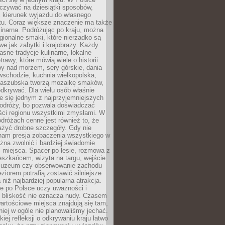
zywać na dziesiątki sposobów,
 kierunek wyjazdu do własnego
u. Coraz większe znaczenie ma także
linarna. Podróżując po kraju, można
ionalne smaki, które nierzadko są
we jak zabytki i krajobrazy. Każdy
asne tradycje kulinarne, lokalne
trawy, które mówią wiele o historii
y nad morzem, sery górskie, dania
wschodzie, kuchnia wielkopolska,
kaszubska tworzą mozaikę smaków,
odkrywać. Dla wielu osób właśnie
je się jednym z najprzyjemniejszych
odróży, bo pozwala doświadczać
ści regionu wszystkimi zmysłami. W
dróżach cenne jest również to, że
ażyć drobne szczegóły. Gdy nie
nam presja zobaczenia wszystkiego w
ożna zwolnić i bardziej świadomie
 miejsca. Spacer po lesie, rozmowa z
eszkańcem, wizyta na targu, wejście
muzeum czy obserwowanie zachodu
eziorem potrafią zostawić silniejsze
niż najbardziej popularna atrakcja.
e po Polsce uczy uważności i
e bliskość nie oznacza nudy. Czasem
wartościowe miejsca znajdują się tam,
iej w ogóle nie planowaliśmy jechać.
iej refleksji o odkrywaniu kraju łatwo