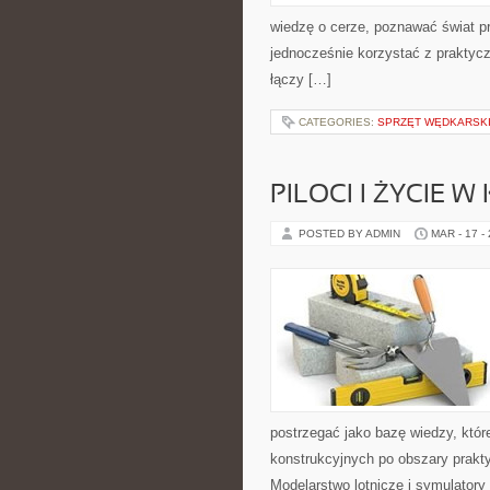
wiedzę o cerze, poznawać świat pre
jednocześnie korzystać z prakty
łączy […]
CATEGORIES:
SPRZĘT WĘDKARSK
PILOCI I ŻYCIE W
POSTED BY ADMIN
MAR - 17 -
postrzegać jako bazę wiedzy, które
konstrukcyjnych po obszary prakt
Modelarstwo lotnicze i symulatory