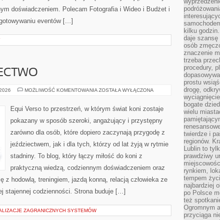
wyprzedzeni
podróżowania
ym doświadczeniem. Polecam Fotografia i Wideo i Budżet i
interesując
ygotowywaniu eventów […]
samochodem,
kilku godzin
daje szansę
Y
osób zmęczo
znaczenie ma
trzeba prze
procedury, p
IECTWO
dopasowywać
prostu wsiąś
drogę, odkry
TRENING
 2026
MOŻLIWOŚĆ KOMENTOWANIA
ZOSTAŁA WYŁĄCZONA
I
wyciągnięcie
JEŹDZIECTWO
bogate dzied
Equi Verso to przestrzeń, w którym świat koni zostaje
wielu miast
pamiętający
pokazany w sposób szeroki, angażujący i przystępny
renesansowe
zarówno dla osób, które dopiero zaczynają przygodę z
twierdze i pa
regionów. K
jeździectwem, jak i dla tych, którzy od lat żyją w rytmie
Lublin to tyl
stadniny. To blog, który łączy miłość do koni z
prawdziwy ur
miejscowośc
praktyczną wiedzą, codziennym doświadczeniem oraz
rynkiem, lok
tempem życia
ę z hodowlą, treningiem, jazdą konną, relacją człowieka ze
najbardziej 
j stajennej codzienności. Strona buduje […]
po Polsce m
też spotkani
Ogromnym at
KALIZACJE ZAGRANICZNYCH SYSTEMÓW
przyciąga ni