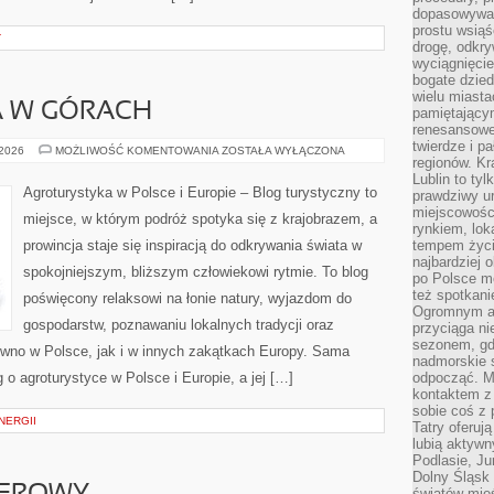
dopasowywać
prostu wsiąś
T
drogę, odkry
wyciągnięcie
bogate dzied
wielu miast
 W GÓRACH
pamiętający
renesansowe
twierdze i pa
AGROTURYSTYKA
 2026
MOŻLIWOŚĆ KOMENTOWANIA
ZOSTAŁA WYŁĄCZONA
regionów. K
W
GÓRACH
Lublin to tyl
Agroturystyka w Polsce i Europie – Blog turystyczny to
prawdziwy ur
miejscowośc
miejsce, w którym podróż spotyka się z krajobrazem, a
rynkiem, lok
prowincja staje się inspiracją do odkrywania świata w
tempem życia
najbardziej 
spokojniejszym, bliższym człowiekowi rytmie. To blog
po Polsce m
też spotkani
poświęcony relaksowi na łonie natury, wyjazdom do
Ogromnym at
gospodarstw, poznawaniu lokalnych tradycji oraz
przyciąga ni
sezonem, gdy
wno w Polsce, jak i w innych zakątkach Europy. Sama
nadmorskie 
g o agroturystyce w Polsce i Europie, a jej […]
odpocząć. M
kontaktem z
sobie coś z 
NERGII
Tatry oferuj
lubią aktyw
Podlasie, J
Dolny Śląsk 
światów mieś