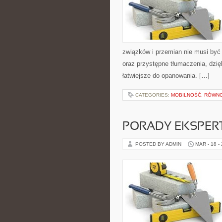
związków i przemian nie musi być 
oraz przystępne tłumaczenia, dzię
łatwiejsze do opanowania. […]
CATEGORIES:
MOBILNOŚĆ, RÓWNO
PORADY EKSPER
POSTED BY ADMIN
MAR - 18 -