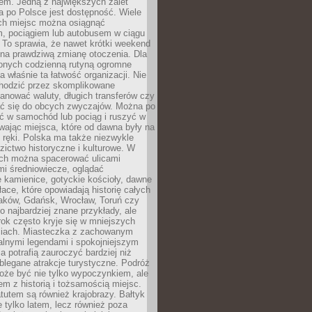
em. Jedną z największych zalet
 po Polsce jest dostępność. Wiele
ych miejsc można osiągnąć
 pociągiem lub autobusem w ciągu
. To sprawia, że nawet krótki weekend
 na prawdziwą zmianę otoczenia. Dla
nych codzienną rutyną ogromne
 właśnie ta łatwość organizacji. Nie
chodzić przez skomplikowane
lanować waluty, długich transferów czy
 się do obcych zwyczajów. Można po
ć w samochód lub pociąg i ruszyć w
wając miejsca, które od dawna były na
 ręki. Polska ma także niezwykle
zictwo historyczne i kulturowe. W
ach można spacerować ulicami
mi średniowiecze, oglądać
 kamienice, gotyckie kościoły, dawne
łace, które opowiadają historię całych
raków, Gdańsk, Wrocław, Toruń czy
ko najbardziej znane przykłady, ale
ok często kryje się w mniejszych
iach. Miasteczka z zachowanym
alnymi legendami i spokojniejszym
 potrafią zauroczyć bardziej niż
oblegane atrakcje turystyczne. Podróż
oże być nie tylko wypoczynkiem, ale
em z historią i tożsamością miejsc.
utem są również krajobrazy. Bałtyk
e tylko latem, lecz również poza