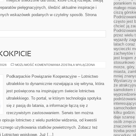
miejsce stworzone dla osób, które chcą rozwijać swoją
porankiem n
paratów pielęgnacyjnych, śledzić aktualne inspiracje i
małego mias
ciszą górsk
cznych wskazówek podanych w czytelny sposób. Strona
Podróżowani
często jest 
chcieć ją z
Podróżowanie
I
przez wielu 
wyjazdy zag
latach coraz
wycieczki mo
 KOKPICIE
zachwytów i
jest krajem
stosunkowo n
PILOCI
 2026
MOŻLIWOŚĆ KOMENTOWANIA
ZOSTAŁA WYŁĄCZONA
morze, góry, 
I
miasta, zamk
ŻYCIE
W
mniej znanyc
Podkarpackie Powiązanie Kooperacyjne – Lotnictwo
KOKPICIE
Wystarczy od
ultralekkie to dynamicznie rozwijająca się witryna, która
że atrakcyj
samolotem i
jest poświęcona na inspirującym świecie lotnictwa
wyprzedzeni
ultralekkiego. To portal, w którym technologia spotyka
podróżowania
interesując
się z pasją do latania, a informacje łączą się z
samochodem,
kilku godzin
rzeczywistym zastosowaniem. Serwis ten można
daje szansę
 opisuje lotnictwo z wielu punktów widzenia, od kwestii
osób zmęczo
znaczenie ma
ycznego użytkowania statków powietrznych. Zobacz też
trzeba prze
 i Lotnictwo wojskowe. Już […]
procedury, p