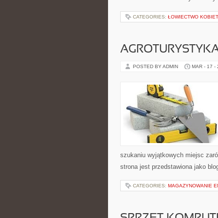
CATEGORIES:
ŁOWIECTWO KOBIE
AGROTURYSTYKA
POSTED BY ADMIN
MAR - 17 -
szukaniu wyjątkowych miejsc zaró
strona jest przedstawiona jako blo
CATEGORIES:
MAGAZYNOWANIE E