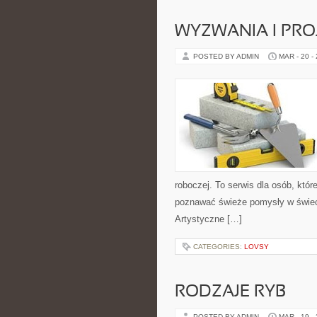
WYZWANIA I PR
POSTED BY ADMIN
MAR - 20 -
roboczej. To serwis dla osób, któr
poznawać świeże pomysły w świecie
Artystyczne […]
CATEGORIES:
LOVSY
RODZAJE RYB
POSTED BY ADMIN
MAR - 19 -