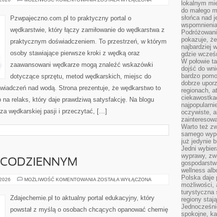
lokalnym mi
RYB
do małego 
słońca nad j
Pzwpajeczno.com.pl to praktyczny portal o
wspomnienia 
wędkarstwie, który łączy zamiłowanie do wędkarstwa z
Podróżowani
pokazuje, ż
praktycznym doświadczeniem. To przestrzeń, w którym
najbardziej 
osoby stawiające pierwsze kroki z wędką oraz
gdzie wcześn
W połowie tak
zaawansowani wędkarze mogą znaleźć wskazówki
dojść do wn
bardzo pomoc
dotyczące sprzętu, metod wędkarskich, miejsc do
dobrze upo
iadczeń nad wodą. Strona prezentuje, że wędkarstwo to
regionach, a
ciekawostka
b na relaks, który daje prawdziwą satysfakcję. Na blogu
najpopularni
za wędkarskiej pasji i przeczytać, […]
oczywiste, a
zainteresowa
Warto też z
samego wypo
już jedynie 
Jedni wybier
wyprawy, zw
U CODZIENNYM
gospodarstw
wellness al
Polska daje
CHEMIA
 2026
MOŻLIWOŚĆ KOMENTOWANIA
ZOSTAŁA WYŁĄCZONA
możliwości, a
W
ŻYCIU
turystyczna 
CODZIENNYM
Zdajechemie.pl to aktualny portal edukacyjny, który
regiony staj
Jednocześni
powstał z myślą o osobach chcących opanować chemię
spokojne, k