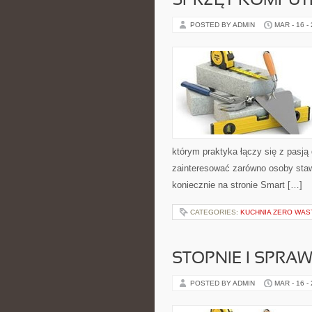
SPRZĘT KOMPU
POSTED BY ADMIN
MAR - 16 -
którym praktyka łączy się z pasją
zainteresować zarówno osoby stawi
koniecznie na stronie Smart […]
CATEGORIES:
KUCHNIA ZERO WAS
STOPNIE I SPRA
POSTED BY ADMIN
MAR - 16 -