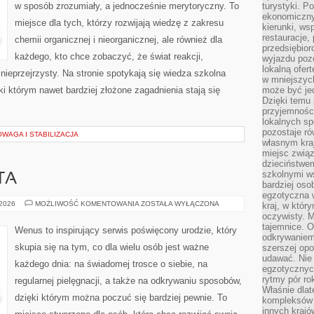
w sposób zrozumiały, a jednocześnie merytoryczny. To
turystyki. 
ekonomiczny
miejsce dla tych, którzy rozwijają wiedzę z zakresu
kierunki, ws
restauracje,
chemii organicznej i nieorganicznej, ale również dla
przedsiębio
każdego, kto chce zobaczyć, że świat reakcji,
wyjazdu pozo
lokalną ofer
nieprzejrzysty. Na stronie spotykają się wiedza szkolna
w mniejszyc
ki którym nawet bardziej złożone zagadnienia stają się
może być je
Dzięki temu 
przyjemności
lokalnych sp
pozostaje r
WAGA I STABILIZACJA
własnym kra
miejsc związ
dzieciństwe
szkolnymi w
TA
bardziej oso
egzotyczna 
PORADY
 2026
MOŻLIWOŚĆ KOMENTOWANIA
ZOSTAŁA WYŁĄCZONA
kraj, w któr
EKSPERTA
oczywisty. M
tajemnice. 
Wenus to inspirujący serwis poświęcony urodzie, który
odkrywaniem
skupia się na tym, co dla wielu osób jest ważne
szerszej opo
udawać. Nie 
każdego dnia: na świadomej trosce o siebie, na
egzotycznyc
rytmy pór rok
regularnej pielęgnacji, a także na odkrywaniu sposobów,
Właśnie dlat
dzięki którym można poczuć się bardziej pewnie. To
kompleksów 
innych kraj