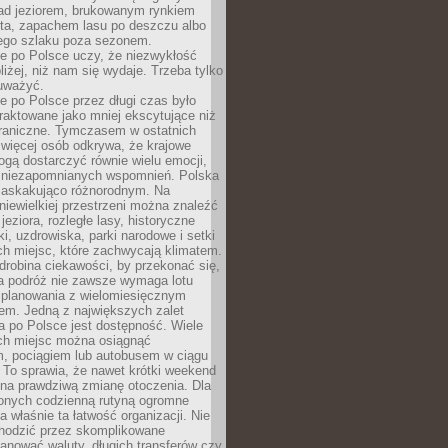
ad jeziorem, brukowanym rynkiem
ta, zapachem lasu po deszczu albo
iego szlaku poza sezonem.
e po Polsce uczy, że niezwykłość
bliżej, niż nam się wydaje. Trzeba tylko
auważyć.
 po Polsce przez długi czas było
traktowane jako mniej ekscytujące niż
raniczne. Tymczasem w ostatnich
 więcej osób odkrywa, że krajowe
gą dostarczyć równie wielu emocji,
 niezapomnianych wspomnień. Polska
 zaskakująco różnorodnym. Na
iewielkiej przestrzeni można znaleźć
jeziora, rozległe lasy, historyczne
i, uzdrowiska, parki narodowe i setki
h miejsc, które zachwycają klimatem.
robina ciekawości, by przekonać się,
na podróż nie zawsze wymaga lotu
 planowania z wielomiesięcznym
em. Jedną z największych zalet
 po Polsce jest dostępność. Wiele
ych miejsc można osiągnąć
 pociągiem lub autobusem w ciągu
. To sprawia, że nawet krótki weekend
 na prawdziwą zmianę otoczenia. Dla
nych codzienną rutyną ogromne
 właśnie ta łatwość organizacji. Nie
chodzić przez skomplikowane
lanować waluty, długich transferów czy