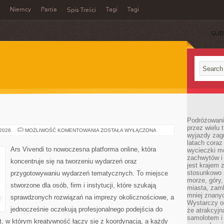
Niemcy
Partia
Tagi
Tagi
Spis Treści
SUB
Podróżowanie
przez wielu 
DIY
 2026
MOŻLIWOŚĆ KOMENTOWANIA
ZOSTAŁA WYŁĄCZONA
wyjazdy zag
I
HANDMADE
latach coraz
Ars Vivendi to nowoczesna platforma online, która
wycieczki mo
zachwytów i
koncentruje się na tworzeniu wydarzeń oraz
jest krajem
stosunkowo n
przygotowywaniu wydarzeń tematycznych. To miejsce
morze, góry, 
stworzone dla osób, firm i instytucji, które szukają
miasta, zamk
mniej znanyc
sprawdzonych rozwiązań na imprezy okolicznościowe, a
Wystarczy od
jednocześnie oczekują profesjonalnego podejścia do
że atrakcyj
samolotem i
at, w którym kreatywność łączy się z koordynacją, a każdy