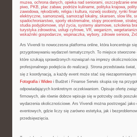
muzea
,
ochrona danych
,
opieka nad seniorami
,
oszczędzanie ener
piwo
,
PKB
,
plac zabaw
,
podróże kulinarne
,
polityka krajowa
,
polit
zawodowa
,
rękodzieło
,
religia i kultura
,
rozwój osobisty
,
rynki fin
elektryczne
,
samorozwój
,
samorząd lokalny
,
skansen
,
slow life
,
s
spadochroniarstwo
,
sporty ekstremalne
,
stopy procentowe
,
strate
studia podyplomowe
,
styl życia
,
systemy alarmowe
,
szkolenia br
turystyka zdrowotna
,
usługi cyfrowe
,
VR
,
weganizm
,
wegetariani
wskaźniki gospodarcze
,
wspinaczka
,
wybory
,
zdrowie seniora
,
Zr
Ars Vivendi to nowoczesna platforma online, która koncentruje si
przygotowywaniu wydarzeń tematycznych. To miejsce stworzone dla
które szukają sprawdzonych rozwiązań na imprezy okolicznościo
profesjonalnego podejścia do realizacji. Strona przedstawia świa
się z koordynacją, a każdy event może stać się niezapomniany
Fotografia i Wideo
i Budżet i Finanse Serwis skupia się na przyg
odpowiadających konkretnym oczekiwaniom. Opisuje ofertę związa
firmowych, ale równie dobrze wpisuje się w potrzeby osób poszu
wydarzenia okolicznościowe. Ars Vivendi można postrzegać jako c
eventowych, gdzie liczy się zarówno estetyka, jak i bezproblemo
przedsięwzięcia.