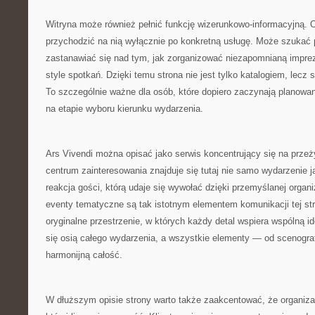
Witryna może również pełnić funkcję wizerunkowo-informacyjną. 
przychodzić na nią wyłącznie po konkretną usługę. Może szukać
zastanawiać się nad tym, jak zorganizować niezapomnianą impre
style spotkań. Dzięki temu strona nie jest tylko katalogiem, lecz st
To szczególnie ważne dla osób, które dopiero zaczynają planowani
na etapie wyboru kierunku wydarzenia.
Ars Vivendi można opisać jako serwis koncentrujący się na prze
centrum zainteresowania znajduje się tutaj nie samo wydarzenie ja
reakcja gości, którą udaje się wywołać dzięki przemyślanej organi
eventy tematyczne są tak istotnym elementem komunikacji tej st
oryginalne przestrzenie, w których każdy detal wspiera wspólną i
się osią całego wydarzenia, a wszystkie elementy — od scenograf
harmonijną całość.
W dłuższym opisie strony warto także zaakcentować, że organizac