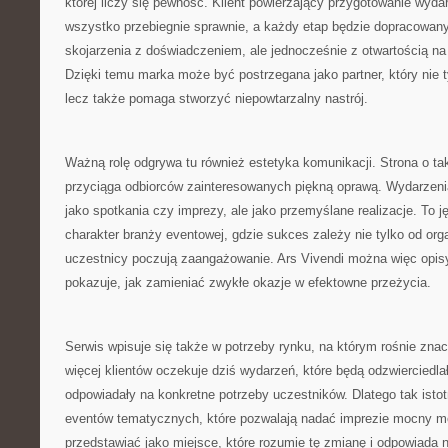
której liczy się pewność. Klient powierzający przygotowanie wyda
wszystko przebiegnie sprawnie, a każdy etap będzie dopracowany
skojarzenia z doświadczeniem, ale jednocześnie z otwartością na
Dzięki temu marka może być postrzegana jako partner, który nie t
lecz także pomaga stworzyć niepowtarzalny nastrój.
Ważną rolę odgrywa tu również estetyka komunikacji. Strona o tak
przyciąga odbiorców zainteresowanych piękną oprawą. Wydarzeni
jako spotkania czy imprezy, ale jako przemyślane realizacje. To j
charakter branży eventowej, gdzie sukces zależy nie tylko od orga
uczestnicy poczują zaangażowanie. Ars Vivendi można więc opisy
pokazuje, jak zamieniać zwykłe okazje w efektowne przeżycia.
Serwis wpisuje się także w potrzeby rynku, na którym rośnie znac
więcej klientów oczekuje dziś wydarzeń, które będą odzwierciedla
odpowiadały na konkretne potrzeby uczestników. Dlatego tak istot
eventów tematycznych, które pozwalają nadać imprezie mocny m
przedstawiać jako miejsce, które rozumie tę zmianę i odpowiada 