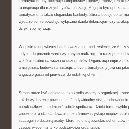
Tematyka strony obejmuje kompleksową oprawę imprez, dzięki c
tu inspiracje dla różnych typów realizacji. Mogą to być spotkania
tematyczne, a także eleganckie bankiety. Strona buduje obraz ma
wydarzenie nie powstaje wyłącznie dzięki dekoracjom czy atrakc
dzięki spójnej wizji.
W opisie takiej witryny bardzo ważne jest podkreślenie, że Ars Vi
jedynie do prezentowania wybranych realizacji. To raczej rozbudo
w której istotne są wrażenia uczestników. Organizacja imprez poka
umiejętność budowania nastroju, a event tematyczny jawi się jako
angażuje gości od pierwszej do ostatniej chwili.
Strona może być odbierana jako źródło wiedzy o organizacji imprez
każde wydarzenie powinno mieć indywidualny styl, a odpowiedni
potrafi całkowicie odmienić odbiór spotkania. Dzięki temu zwykłe 
widowisko, a standardowa impreza firmowa zyskuje niepowtarzaln
szczególnie docenią osoby, które nie chcą powielać schematów i
czegoś więcej niż tylko podstawowej organizacji.