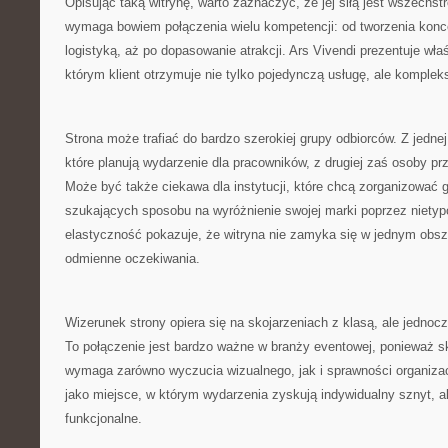
Opisując taką witrynę, warto zaznaczyć, że jej siłą jest wszechs
wymaga bowiem połączenia wielu kompetencji: od tworzenia konce
logistyką, aż po dopasowanie atrakcji. Ars Vivendi prezentuje właś
którym klient otrzymuje nie tylko pojedynczą usługę, ale komplek
Strona może trafiać do bardzo szerokiej grupy odbiorców. Z jednej 
które planują wydarzenie dla pracowników, z drugiej zaś osoby pr
Może być także ciekawa dla instytucji, które chcą zorganizować 
szukających sposobu na wyróżnienie swojej marki poprzez nietyp
elastyczność pokazuje, że witryna nie zamyka się w jednym obsz
odmienne oczekiwania.
Wizerunek strony opiera się na skojarzeniach z klasą, ale jedno
To połączenie jest bardzo ważne w branży eventowej, ponieważ s
wymaga zarówno wyczucia wizualnego, jak i sprawności organizacy
jako miejsce, w którym wydarzenia zyskują indywidualny sznyt, a
funkcjonalne.