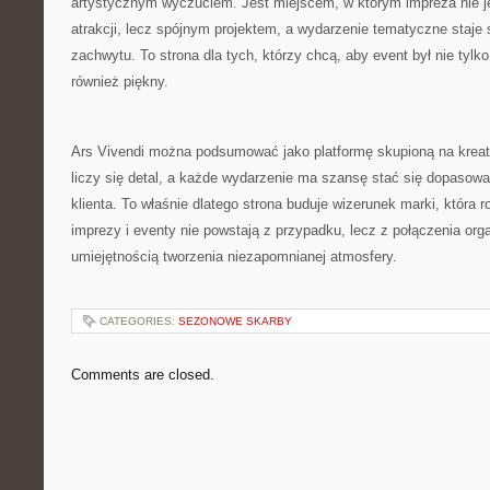
artystycznym wyczuciem. Jest miejscem, w którym impreza nie 
atrakcji, lecz spójnym projektem, a wydarzenie tematyczne staj
zachwytu. To strona dla tych, którzy chcą, aby event był nie tylk
również piękny.
Ars Vivendi można podsumować jako platformę skupioną na krea
liczy się detal, a każde wydarzenie ma szansę stać się dopasow
klienta. To właśnie dlatego strona buduje wizerunek marki, która 
imprezy i eventy nie powstają z przypadku, lecz z połączenia orga
umiejętnością tworzenia niezapomnianej atmosfery.
CATEGORIES:
SEZONOWE SKARBY
Comments are closed.