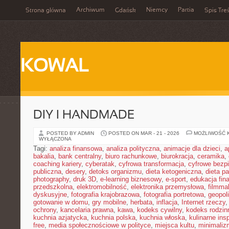
Archiwum
Niemcy
Partia
Strona główna
Gdańsk
Spis Treś
KOWAL
DIY I HANDMADE
POSTED BY ADMIN
POSTED ON MAR - 21 - 2026
MOŻLIWOŚĆ 
WYŁĄCZONA
Tagi:
analiza finansowa
,
analiza polityczna
,
animacje dla dzieci
,
a
bakalia
,
bank centralny
,
biuro rachunkowe
,
biurokracja
,
ceramika
,
coaching kariery
,
cyberatak
,
cyfrowa transformacja
,
cyfrowe bezp
publiczna
,
desery
,
detoks organizmu
,
dieta ketogeniczna
,
dieta pa
photography
,
druk 3D
,
e-learning biznesowy
,
e-sport
,
edukacja fin
przedszkolna
,
elektromobilność
,
elektronika przemysłowa
,
filmma
dyskusyjne
,
fotografia krajobrazowa
,
fotografia portretowa
,
geopol
gotowanie w domu
,
gry mobilne
,
herbata
,
inflacja
,
Internet rzeczy
ochrony
,
kancelaria prawna
,
kawa
,
kodeks cywilny
,
kodeks rodzin
kuchnia azjatycka
,
kuchnia polska
,
kuchnia włoska
,
kulinarne insp
free
,
media społecznościowe w polityce
,
miejsca kultu
,
minimaliz