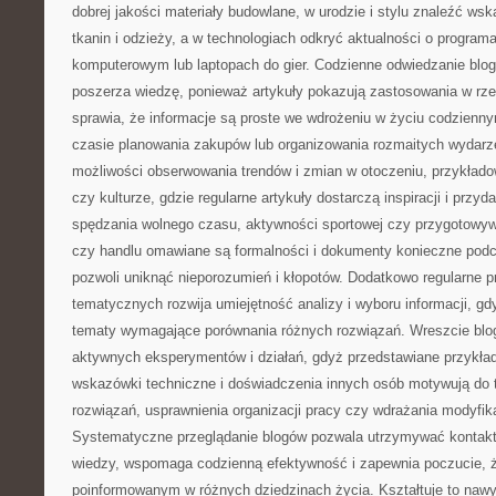
dobrej jakości materiały budowlane, w urodzie i stylu znaleźć ws
tkanin i odzieży, a w technologiach odkryć aktualności o program
komputerowym lub laptopach do gier. Codzienne odwiedzanie blo
poszerza wiedzę, ponieważ artykuły pokazują zastosowania w rz
sprawia, że informacje są proste we wdrożeniu w życiu codzienny
czasie planowania zakupów lub organizowania rozmaitych wydarze
możliwości obserwowania trendów i zmian w otoczeniu, przykłado
czy kulturze, gdzie regularne artykuły dostarczą inspiracji i prz
spędzania wolnego czasu, aktywności sportowej czy przygotowyw
czy handlu omawiane są formalności i dokumenty konieczne podc
pozwoli uniknąć nieporozumień i kłopotów. Dodatkowo regularne p
tematycznych rozwija umiejętność analizy i wyboru informacji, gd
tematy wymagające porównania różnych rozwiązań. Wreszcie bl
aktywnych eksperymentów i działań, gdyż przedstawiane przykła
wskazówki techniczne i doświadczenia innych osób motywują do
rozwiązań, usprawnienia organizacji pracy czy wdrażania modyfika
Systematyczne przeglądanie blogów pozwala utrzymywać kontak
wiedzy, wspomaga codzienną efektywność i zapewnia poczucie, ż
poinformowanym w różnych dziedzinach życia. Kształtuje to nawy