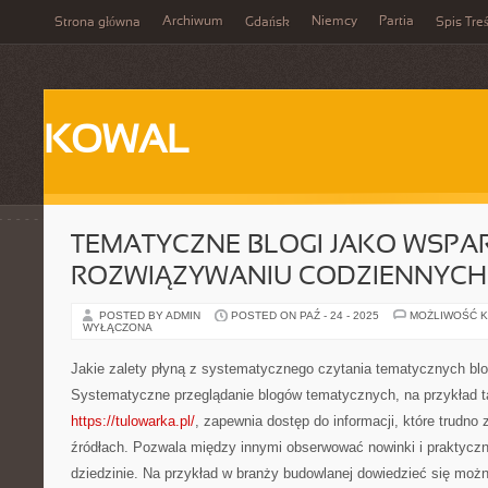
Archiwum
Niemcy
Partia
Strona główna
Gdańsk
Spis Treś
KOWAL
TEMATYCZNE BLOGI JAKO WSPAR
ROZWIĄZYWANIU CODZIENNYC
POSTED BY ADMIN
POSTED ON PAŹ - 24 - 2025
MOŻLIWOŚĆ 
WYŁĄCZONA
Jakie zalety płyną z systematycznego czytania tematycznych bl
Systematyczne przeglądanie blogów tematycznych, na przykład t
https://tulowarka.pl/
, zapewnia dostęp do informacji, które trudno
źródłach. Pozwala między innymi obserwować nowinki i praktycz
dziedzinie. Na przykład w branży budowlanej dowiedzieć się moż