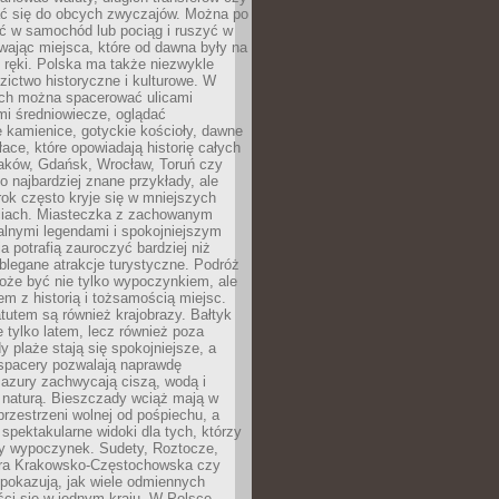
 się do obcych zwyczajów. Można po
ć w samochód lub pociąg i ruszyć w
wając miejsca, które od dawna były na
 ręki. Polska ma także niezwykle
zictwo historyczne i kulturowe. W
ach można spacerować ulicami
mi średniowiecze, oglądać
 kamienice, gotyckie kościoły, dawne
łace, które opowiadają historię całych
raków, Gdańsk, Wrocław, Toruń czy
ko najbardziej znane przykłady, ale
ok często kryje się w mniejszych
iach. Miasteczka z zachowanym
alnymi legendami i spokojniejszym
 potrafią zauroczyć bardziej niż
oblegane atrakcje turystyczne. Podróż
oże być nie tylko wypoczynkiem, ale
em z historią i tożsamością miejsc.
utem są również krajobrazy. Bałtyk
e tylko latem, lecz również poza
 plaże stają się spokojniejsze, a
spacery pozwalają naprawdę
azury zachwycają ciszą, wodą i
 naturą. Bieszczady wciąż mają w
przestrzeni wolnej od pośpiechu, a
ą spektakularne widoki dla tych, którzy
ny wypoczynek. Sudety, Roztocze,
ura Krakowsko-Częstochowska czy
pokazują, jak wiele odmiennych
ci się w jednym kraju. W Polsce