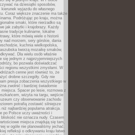
zywać na dziesiątki sposobów,
 kierunek wyjazdu do własnego
u. Coraz większe znaczenie ma także
linarna. Podróżując po kraju, można
ionalne smaki, które nierzadko są
we jak zabytki i krajobrazy. Każdy
asne tradycje kulinarne, lokalne
trawy, które mówią wiele o historii
y nad morzem, sery górskie, dania
wschodzie, kuchnia wielkopolska,
kaszubska tworzą mozaikę smaków,
odkrywać. Dla wielu osób właśnie
je się jednym z najprzyjemniejszych
odróży, bo pozwala doświadczać
ści regionu wszystkimi zmysłami. W
dróżach cenne jest również to, że
ażyć drobne szczegóły. Gdy nie
nam presja zobaczenia wszystkiego w
ożna zwolnić i bardziej świadomie
 miejsca. Spacer po lesie, rozmowa z
eszkańcem, wizyta na targu, wejście
muzeum czy obserwowanie zachodu
eziorem potrafią zostawić silniejsze
niż najbardziej popularna atrakcja.
e po Polsce uczy uważności i
e bliskość nie oznacza nudy. Czasem
wartościowe miejsca znajdują się tam,
iej w ogóle nie planowaliśmy jechać.
iej refleksji o odkrywaniu kraju łatwo