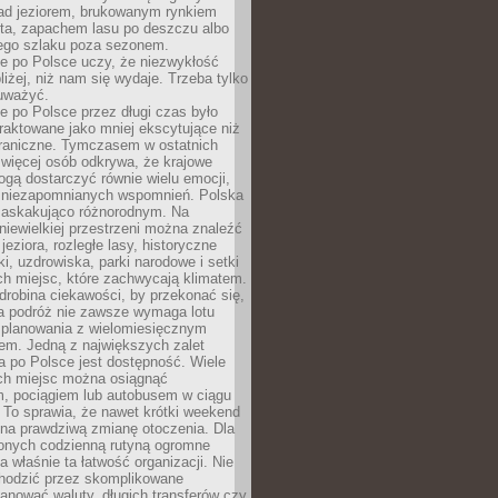
ad jeziorem, brukowanym rynkiem
ta, zapachem lasu po deszczu albo
iego szlaku poza sezonem.
e po Polsce uczy, że niezwykłość
bliżej, niż nam się wydaje. Trzeba tylko
auważyć.
 po Polsce przez długi czas było
traktowane jako mniej ekscytujące niż
raniczne. Tymczasem w ostatnich
 więcej osób odkrywa, że krajowe
gą dostarczyć równie wielu emocji,
 niezapomnianych wspomnień. Polska
 zaskakująco różnorodnym. Na
iewielkiej przestrzeni można znaleźć
jeziora, rozległe lasy, historyczne
i, uzdrowiska, parki narodowe i setki
h miejsc, które zachwycają klimatem.
robina ciekawości, by przekonać się,
na podróż nie zawsze wymaga lotu
 planowania z wielomiesięcznym
em. Jedną z największych zalet
 po Polsce jest dostępność. Wiele
ych miejsc można osiągnąć
 pociągiem lub autobusem w ciągu
. To sprawia, że nawet krótki weekend
 na prawdziwą zmianę otoczenia. Dla
nych codzienną rutyną ogromne
 właśnie ta łatwość organizacji. Nie
chodzić przez skomplikowane
lanować waluty, długich transferów czy