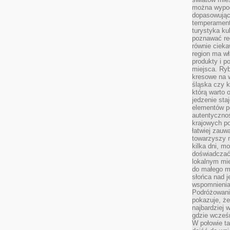
można wypoc
dopasowując
temperament
turystyka ku
poznawać reg
równie cieka
region ma wł
produkty i po
miejsca. Ryb
kresowe na 
śląska czy 
którą warto 
jedzenie sta
elementów p
autentyczno
krajowych po
łatwiej zauw
towarzyszy 
kilka dni, m
doświadczać
lokalnym mi
do małego 
słońca nad j
wspomnienia 
Podróżowani
pokazuje, ż
najbardziej 
gdzie wcześn
W połowie tak