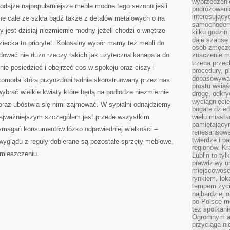
wyprzedzeni
TE
 bodajże najpopularniejsze meble modne tego sezonu jeśli
WIĘKSZE
podróżowania
MEBLE
interesując
ne całe ze szkła bądź także z detalów metalowych o na
samochodem,
 jest dzisiaj niezmiernie modny jeżeli chodzi o wnętrze
kilku godzin
daje szansę
iecka to priorytet. Kolosalny wybór mamy też mebli do
osób zmęczo
jdować nie dużo rzeczy takich jak użyteczna kanapa a do
znaczenie ma
trzeba prze
ie posiedzieć i obejrzeć cos w spokoju oraz ciszy i
procedury, p
dopasowywać
 komoda która przyozdobi ładnie skonstruowany przez nas
prostu wsiąś
ybrać wielkie kwiaty które będą na podłodze niezmiernie
drogę, odkry
wyciągnięcie
oraz ubóstwia się nimi zajmować. W sypialni odnajdziemy
bogate dzied
 najważniejszym szczegółem jest przede wszystkim
wielu miast
pamiętający
wymagań konsumentów łóżko odpowiedniej wielkości –
renesansowe
twierdze i pa
o wyglądu z reguły dobierane są pozostałe sprzęty meblowe,
regionów. K
omieszczeniu.
Lublin to tyl
prawdziwy ur
miejscowośc
rynkiem, lok
tempem życia
najbardziej 
po Polsce m
też spotkani
Ogromnym at
przyciąga ni