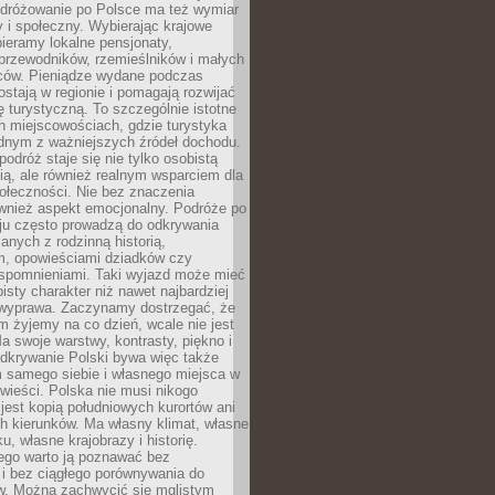
Podróżowanie po Polsce ma też wymiar
 i społeczny. Wybierając krajowe
pieramy lokalne pensjonaty,
 przewodników, rzemieślników i małych
rców. Pieniądze wydane podczas
stają w regionie i pomagają rozwijać
tę turystyczną. To szczególnie istotne
h miejscowościach, gdzie turystyka
dnym z ważniejszych źródeł dochodu.
podróż staje się nie tylko osobistą
ą, ale również realnym wsparciem dla
ołeczności. Nie bez znaczenia
ównież aspekt emocjonalny. Podróże po
ju często prowadzą do odkrywania
anych z rodzinną historią,
m, opowieściami dziadków czy
spomnieniami. Taki wyjazd może mieć
bisty charakter niż nawet najbardziej
wyprawa. Zaczynamy dostrzegać, że
ym żyjemy na co dzień, wcale nie jest
a swoje warstwy, kontrasty, piękno i
Odkrywanie Polski bywa więc także
 samego siebie i własnego miejsca w
wieści. Polska nie musi nikogo
jest kopią południowych kurortów ani
h kierunków. Ma własny klimat, własne
u, własne krajobrazy i historię.
ego warto ją poznawać bez
i bez ciągłego porównywania do
ów. Można zachwycić się mglistym