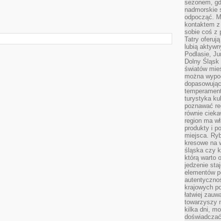
sezonem, gdy
nadmorskie 
odpocząć. M
kontaktem z
sobie coś z 
Tatry oferuj
lubią aktyw
Podlasie, J
Dolny Śląsk 
światów mieś
można wypoc
dopasowując
temperament
turystyka ku
poznawać reg
równie cieka
region ma wł
produkty i po
miejsca. Ryb
kresowe na 
śląska czy 
którą warto 
jedzenie sta
elementów p
autentyczno
krajowych po
łatwiej zauw
towarzyszy 
kilka dni, m
doświadczać