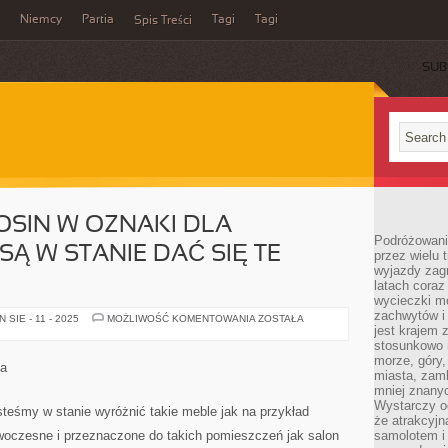
Niemcy
Partia
Tagi
Tagi
Spis Treści
SUB
OSIN W OZNAKI DLA
Podróżowanie
Ą W STANIE DAĆ SIĘ TE
przez wielu 
wyjazdy zag
latach coraz
wycieczki mo
zachwytów i
W
SIE - 11 - 2025
MOŻLIWOŚĆ KOMENTOWANIA
ZOSTAŁA
CZASIE
jest krajem
PRZENOSIN
stosunkowo n
W
morze, góry, 
OZNAKI
na
DLA
miasta, zamk
PRACOBIORCÓW
mniej znanyc
SĄ
Wystarczy od
W
eśmy w stanie wyróżnić takie meble jak na przykład
STANIE
że atrakcyj
DAĆ
woczesne i przeznaczone do takich pomieszczeń jak salon
samolotem i
SIĘ