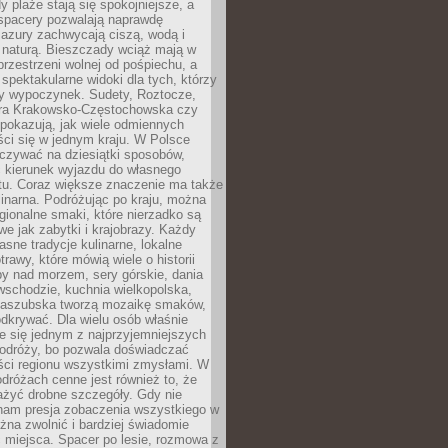
 plaże stają się spokojniejsze, a
spacery pozwalają naprawdę
azury zachwycają ciszą, wodą i
 naturą. Bieszczady wciąż mają w
przestrzeni wolnej od pośpiechu, a
ą spektakularne widoki dla tych, którzy
ny wypoczynek. Sudety, Roztocze,
ura Krakowsko-Częstochowska czy
pokazują, jak wiele odmiennych
ci się w jednym kraju. W Polsce
zywać na dziesiątki sposobów,
 kierunek wyjazdu do własnego
u. Coraz większe znaczenie ma także
linarna. Podróżując po kraju, można
ionalne smaki, które nierzadko są
we jak zabytki i krajobrazy. Każdy
asne tradycje kulinarne, lokalne
trawy, które mówią wiele o historii
y nad morzem, sery górskie, dania
wschodzie, kuchnia wielkopolska,
kaszubska tworzą mozaikę smaków,
odkrywać. Dla wielu osób właśnie
je się jednym z najprzyjemniejszych
odróży, bo pozwala doświadczać
ści regionu wszystkimi zmysłami. W
dróżach cenne jest również to, że
ażyć drobne szczegóły. Gdy nie
nam presja zobaczenia wszystkiego w
ożna zwolnić i bardziej świadomie
 miejsca. Spacer po lesie, rozmowa z