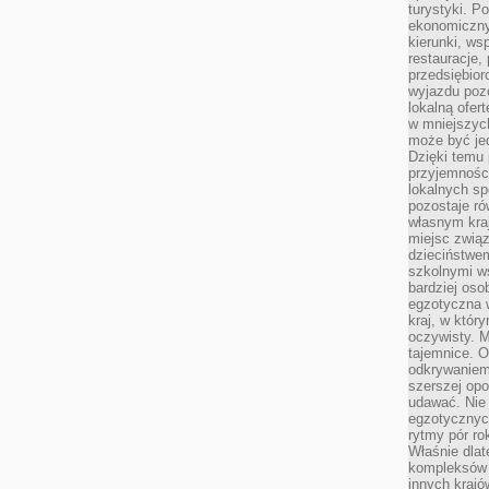
turystyki. 
ekonomiczny
kierunki, ws
restauracje,
przedsiębio
wyjazdu pozo
lokalną ofer
w mniejszyc
może być je
Dzięki temu 
przyjemności
lokalnych sp
pozostaje r
własnym kra
miejsc związ
dzieciństwe
szkolnymi w
bardziej oso
egzotyczna 
kraj, w któr
oczywisty. M
tajemnice. 
odkrywaniem
szerszej opo
udawać. Nie 
egzotycznyc
rytmy pór rok
Właśnie dlat
kompleksów 
innych kraj