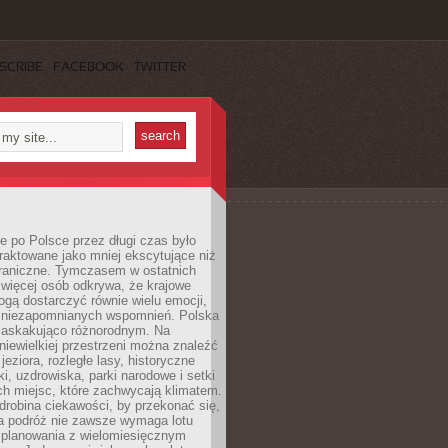
SCRIBE
FACEBOOK
TWITTER
 po Polsce przez długi czas było
traktowane jako mniej ekscytujące niż
raniczne. Tymczasem w ostatnich
 więcej osób odkrywa, że krajowe
gą dostarczyć równie wielu emocji,
 niezapomnianych wspomnień. Polska
 zaskakująco różnorodnym. Na
iewielkiej przestrzeni można znaleźć
jeziora, rozległe lasy, historyczne
i, uzdrowiska, parki narodowe i setki
h miejsc, które zachwycają klimatem.
robina ciekawości, by przekonać się,
na podróż nie zawsze wymaga lotu
 planowania z wielomiesięcznym