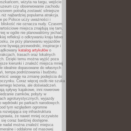
eszkańcem, wizyta na targu, wejście
muzeum czy obserwowanie zachodu
eziorem potrafią zostawić silniejsze
niż najbardziej popularna atrakcja.
e po Polsce uczy uważności i
e bliskość nie oznacza nudy. Czasem
wartościowe miejsca znajdują się tam,
iej w ogóle nie planowaliśmy jechać.
iej refleksji o odkrywaniu kraju łatwo
iosku, że przy planowaniu wyjazdów
ne bywają przewodniki, inspiracje i
rządkowany
katalog artykułów
o
trakcjach, trasach oraz lokalnych
ch. Dzięki temu można wyjść poza
ejsze kierunki i znaleźć miejsca mniej
le idealnie dopasowane do własnych
ń, tempa podróżowania i budżetu.
wrócić uwagę na zmianę podejścia do
czynku. Coraz więcej osób nie szuka
biernego leżenia, ale doświadczeń.
ają spływy kajakowe, inni rowerowe
iedzanie zamków, pobyty w
ach agroturystycznych, wyjazdy
bo wędrówki po parkach narodowych.
 pod tym względem ogromne
 rozwijająca się infrastruktura
sprawia, że nawet mniej oczywiste
ą się coraz bardziej dostępne.
e nadal można znaleźć miejsca
ameralne i oddalone od masowej