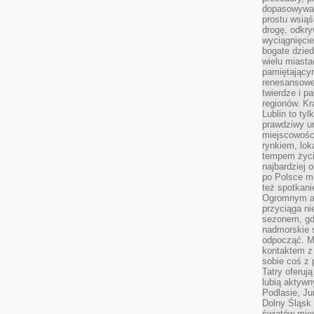
dopasowywać
prostu wsiąś
drogę, odkry
wyciągnięcie
bogate dzied
wielu miast
pamiętający
renesansowe
twierdze i pa
regionów. K
Lublin to tyl
prawdziwy ur
miejscowośc
rynkiem, lok
tempem życia
najbardziej 
po Polsce m
też spotkani
Ogromnym at
przyciąga ni
sezonem, gdy
nadmorskie 
odpocząć. M
kontaktem z
sobie coś z 
Tatry oferuj
lubią aktyw
Podlasie, J
Dolny Śląsk 
światów mieś