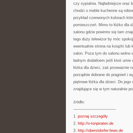
czy sypialnia. Najładniejsze oraz
chodzi o meble kuchenne są robio
przykład czerwonych kolorach który
pomieszczeń. Mimo to łóżko dla dz
salonu gdzie powinno się tam zna
tego duży telewizor by móc spokojn
ewentualnie strona na książki lub
salon. Poza tym do salonu wolno w
ładnym dodatkiem jeśli ktoś umie 
łóżka dla dzieci, zaś przeważnie
porządnie dobrane do pragnień i 
piętrowe łóżka dla dzieci. Do jeg
znajdujące się w tym naturalnie p
źródło:
———————————
1.
poznaj szczegóły
2.
http://o-tonpiraten.de
3.
http://oberstdorfer-fewo.de