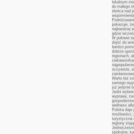
lokalnym mi
do małego 
słońca nad j
wspomnienia 
Podróżowani
pokazuje, ż
najbardziej 
gdzie wcześn
W połowie tak
dojść do wn
bardzo pomoc
dobrze upo
regionach, a
ciekawostka
najpopularni
oczywiste, a
zainteresowa
Warto też z
samego wypo
już jedynie 
Jedni wybier
wyprawy, zw
gospodarstw
wellness al
Polska daje
możliwości, a
turystyczna 
regiony staj
Jednocześni
spokojne, k