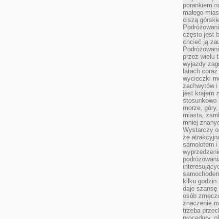
porankiem n
małego mias
ciszą górsk
Podróżowani
często jest 
chcieć ją z
Podróżowanie
przez wielu 
wyjazdy zag
latach coraz
wycieczki mo
zachwytów i
jest krajem
stosunkowo n
morze, góry, 
miasta, zamk
mniej znanyc
Wystarczy od
że atrakcyj
samolotem i
wyprzedzeni
podróżowania
interesując
samochodem,
kilku godzin
daje szansę
osób zmęczo
znaczenie ma
trzeba prze
procedury, p