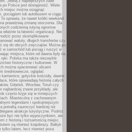
em. Jedną z największych zalet
 po Polsce jest dostępność. Wiele
ych miejsc można osiągnąć
 pociągiem lub autobusem w ciągu
. To sprawia, że nawet krótki weekend
 na prawdziwą zmianę otoczenia. Dla
nych codzienną rutyną ogromne
 właśnie ta łatwość organizacji. Nie
chodzić przez skomplikowane
lanować waluty, długich transferów czy
 się do obcych zwyczajów. Można po
ć w samochód lub pociąg i ruszyć w
wając miejsca, które od dawna były na
 ręki. Polska ma także niezwykle
zictwo historyczne i kulturowe. W
ach można spacerować ulicami
mi średniowiecze, oglądać
 kamienice, gotyckie kościoły, dawne
łace, które opowiadają historię całych
raków, Gdańsk, Wrocław, Toruń czy
ko najbardziej znane przykłady, ale
ok często kryje się w mniejszych
iach. Miasteczka z zachowanym
alnymi legendami i spokojniejszym
 potrafią zauroczyć bardziej niż
oblegane atrakcje turystyczne. Podróż
oże być nie tylko wypoczynkiem, ale
em z historią i tożsamością miejsc.
utem są również krajobrazy. Bałtyk
e tylko latem, lecz również poza