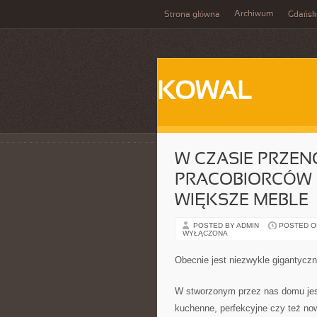
Archiwum
Strona główna
Gdańsk
KOWAL
W CZASIE PRZEN
PRACOBIORCÓW S
WIĘKSZE MEBLE
POSTED BY ADMIN
POSTED ON 
WYŁĄCZONA
Obecnie jest niezwykle gigantycz
W stworzonym przez nas domu jest
kuchenne, perfekcyjne czy też no