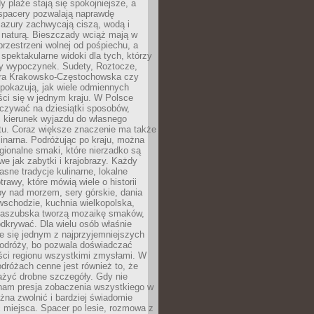
 plaże stają się spokojniejsze, a
spacery pozwalają naprawdę
azury zachwycają ciszą, wodą i
 naturą. Bieszczady wciąż mają w
przestrzeni wolnej od pośpiechu, a
ą spektakularne widoki dla tych, którzy
ny wypoczynek. Sudety, Roztocze,
ura Krakowsko-Częstochowska czy
pokazują, jak wiele odmiennych
ci się w jednym kraju. W Polsce
zywać na dziesiątki sposobów,
 kierunek wyjazdu do własnego
u. Coraz większe znaczenie ma także
linarna. Podróżując po kraju, można
ionalne smaki, które nierzadko są
we jak zabytki i krajobrazy. Każdy
asne tradycje kulinarne, lokalne
trawy, które mówią wiele o historii
y nad morzem, sery górskie, dania
wschodzie, kuchnia wielkopolska,
kaszubska tworzą mozaikę smaków,
odkrywać. Dla wielu osób właśnie
je się jednym z najprzyjemniejszych
odróży, bo pozwala doświadczać
ści regionu wszystkimi zmysłami. W
dróżach cenne jest również to, że
ażyć drobne szczegóły. Gdy nie
nam presja zobaczenia wszystkiego w
ożna zwolnić i bardziej świadomie
 miejsca. Spacer po lesie, rozmowa z