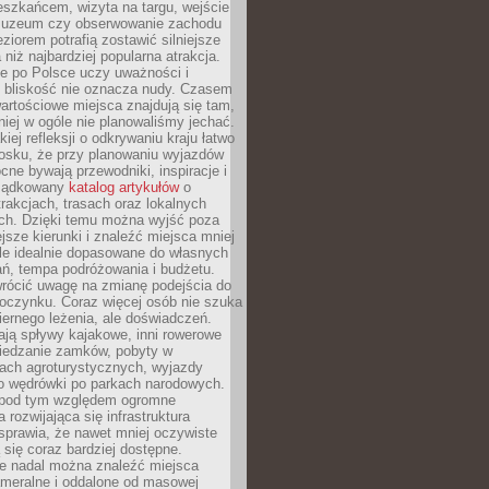
eszkańcem, wizyta na targu, wejście
muzeum czy obserwowanie zachodu
eziorem potrafią zostawić silniejsze
niż najbardziej popularna atrakcja.
e po Polsce uczy uważności i
e bliskość nie oznacza nudy. Czasem
wartościowe miejsca znajdują się tam,
iej w ogóle nie planowaliśmy jechać.
iej refleksji o odkrywaniu kraju łatwo
iosku, że przy planowaniu wyjazdów
ne bywają przewodniki, inspiracje i
rządkowany
katalog artykułów
o
trakcjach, trasach oraz lokalnych
ch. Dzięki temu można wyjść poza
ejsze kierunki i znaleźć miejsca mniej
le idealnie dopasowane do własnych
ń, tempa podróżowania i budżetu.
wrócić uwagę na zmianę podejścia do
czynku. Coraz więcej osób nie szuka
biernego leżenia, ale doświadczeń.
ają spływy kajakowe, inni rowerowe
iedzanie zamków, pobyty w
ach agroturystycznych, wyjazdy
bo wędrówki po parkach narodowych.
 pod tym względem ogromne
 rozwijająca się infrastruktura
sprawia, że nawet mniej oczywiste
ą się coraz bardziej dostępne.
e nadal można znaleźć miejsca
ameralne i oddalone od masowej