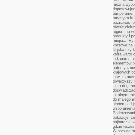
można wypoc
dopasowując
temperament
turystyka ku
poznawać reg
równie cieka
region ma wł
produkty i po
miejsca. Ryb
kresowe na 
śląska czy 
którą warto 
jedzenie sta
elementów p
autentyczno
krajowych po
łatwiej zauw
towarzyszy 
kilka dni, m
doświadczać
lokalnym mi
do małego 
słońca nad j
wspomnienia 
Podróżowani
pokazuje, ż
najbardziej 
gdzie wcześn
W połowie tak