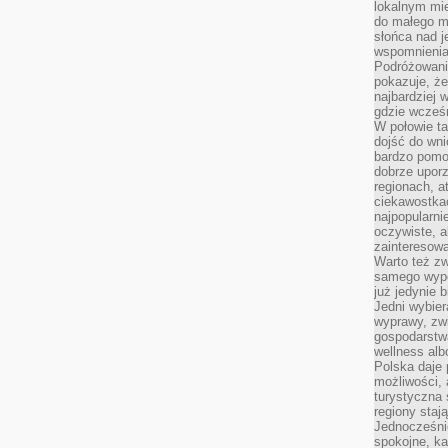
lokalnym mi
do małego 
słońca nad j
wspomnienia 
Podróżowani
pokazuje, ż
najbardziej 
gdzie wcześn
W połowie tak
dojść do wn
bardzo pomoc
dobrze upo
regionach, a
ciekawostka
najpopularni
oczywiste, a
zainteresowa
Warto też z
samego wypo
już jedynie 
Jedni wybier
wyprawy, zw
gospodarstw
wellness al
Polska daje
możliwości, a
turystyczna 
regiony staj
Jednocześni
spokojne, k