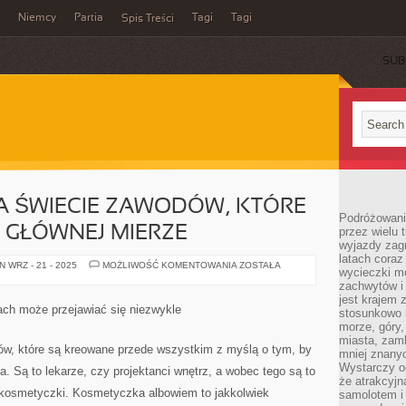
Niemcy
Partia
Tagi
Tagi
Spis Treści
SUB
 NA ŚWIECIE ZAWODÓW, KTÓRE
Podróżowanie
 GŁÓWNEJ MIERZE
przez wielu 
wyjazdy zag
latach coraz
WIELE
 WRZ - 21 - 2025
MOŻLIWOŚĆ KOMENTOWANIA
ZOSTAŁA
wycieczki mo
ISTNIEJE
NA
zachwytów i
ŚWIECIE
jest krajem
ZAWODÓW,
ch może przejawiać się niezwykle
stosunkowo n
KTÓRE
SĄ
morze, góry, 
KREOWANE
miasta, zamk
W
dów, które są kreowane przede wszystkim z myślą o tym, by
mniej znanyc
GŁÓWNEJ
MIERZE
Wystarczy od
. Są to lekarze, czy projektanci wnętrz, a wobec tego są to
że atrakcyj
e kosmetyczki. Kosmetyczka albowiem to jakkolwiek
samolotem i