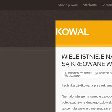
Archiwum
Strona główna
Gdańsk
KOWAL
WIELE ISTNIEJE
SĄ KREOWANE W
POSTED BY ADMIN
POSTED ON
WYŁĄCZONA
Technika użytkowana przy reklama
Niemało istnieje na świecie zawo
polepszać życie drugiego człowieka
także i dla wielu nic nie znacząc