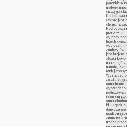
porankiem n
małego mias
ciszą górsk
Podróżowani
często jest 
chcieć ją z
Podróżowanie
przez wielu 
wyjazdy zag
latach coraz
wycieczki mo
zachwytów i
jest krajem
stosunkowo n
morze, góry, 
miasta, zamk
mniej znanyc
Wystarczy od
że atrakcyj
samolotem i
wyprzedzeni
podróżowania
interesując
samochodem,
kilku godzin
daje szansę
osób zmęczo
znaczenie ma
trzeba prze
procedury, p