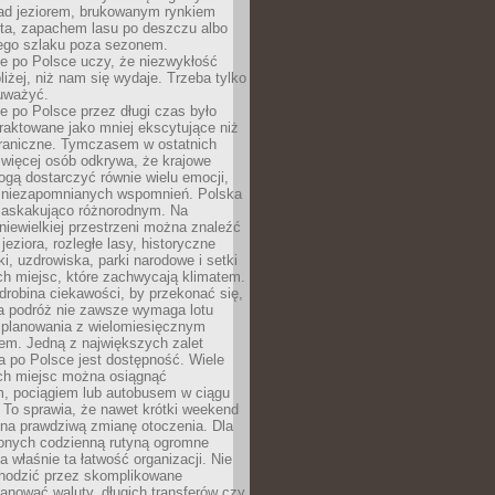
ad jeziorem, brukowanym rynkiem
ta, zapachem lasu po deszczu albo
iego szlaku poza sezonem.
e po Polsce uczy, że niezwykłość
bliżej, niż nam się wydaje. Trzeba tylko
auważyć.
 po Polsce przez długi czas było
traktowane jako mniej ekscytujące niż
raniczne. Tymczasem w ostatnich
 więcej osób odkrywa, że krajowe
gą dostarczyć równie wielu emocji,
 niezapomnianych wspomnień. Polska
 zaskakująco różnorodnym. Na
iewielkiej przestrzeni można znaleźć
jeziora, rozległe lasy, historyczne
i, uzdrowiska, parki narodowe i setki
h miejsc, które zachwycają klimatem.
robina ciekawości, by przekonać się,
na podróż nie zawsze wymaga lotu
 planowania z wielomiesięcznym
em. Jedną z największych zalet
 po Polsce jest dostępność. Wiele
ych miejsc można osiągnąć
 pociągiem lub autobusem w ciągu
. To sprawia, że nawet krótki weekend
 na prawdziwą zmianę otoczenia. Dla
nych codzienną rutyną ogromne
 właśnie ta łatwość organizacji. Nie
chodzić przez skomplikowane
lanować waluty, długich transferów czy