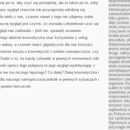
wyprzedzeni
się po to, aby czuć się porządniej, ale to także po to, żeby
podróżowania
interesując
asz wygląd znacznie lub przynajmniej odrobinę się
samochodem,
la wielu z nas, czasem nawet z tego nie zdajemy sobie
kilku godzin
daje szansę
naczej wygląd jest czymś, co zezwala człowiekowi czuć się
osób zmęczo
ygląd nas zadowala – jeśli nie, sprawdź usuwanie
znaczenie ma
trzeba prze
tego właśnie kosmetyczka oraz korzystanie z usług
procedury, p
dopasowywać
 walory, a czasem wręcz gigantyczne dla nas korzyści.
prostu wsiąś
 mierze wizyta u kosmetyczki t solidne samopoczucie, czy
drogę, odkry
wyciągnięcie
Chodzi o to, że każdy człowiek w pewnych momentach robi
bogate dzied
jeśli oprócz tego polepsza to jego wygląd wydobywając z
wielu miast
pamiętający
e nie ma niczego lepszego? Co dalej? Dalej kosmetyczka i
renesansowe
twierdze i pa
ko dla naszego samopoczucia jednak w pewnych sytuacjach i
regionów. K
 pewien łańcuszek.
Lublin to tyl
prawdziwy ur
miejscowośc
rynkiem, lok
tempem życia
najbardziej 
po Polsce m
też spotkani
Ogromnym at
przyciąga ni