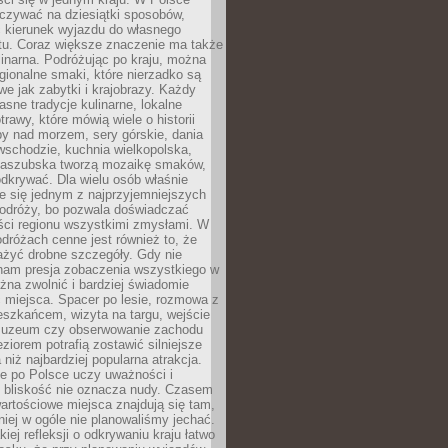
zywać na dziesiątki sposobów,
 kierunek wyjazdu do własnego
u. Coraz większe znaczenie ma także
linarna. Podróżując po kraju, można
ionalne smaki, które nierzadko są
we jak zabytki i krajobrazy. Każdy
asne tradycje kulinarne, lokalne
trawy, które mówią wiele o historii
y nad morzem, sery górskie, dania
wschodzie, kuchnia wielkopolska,
kaszubska tworzą mozaikę smaków,
odkrywać. Dla wielu osób właśnie
je się jednym z najprzyjemniejszych
odróży, bo pozwala doświadczać
ści regionu wszystkimi zmysłami. W
dróżach cenne jest również to, że
ażyć drobne szczegóły. Gdy nie
nam presja zobaczenia wszystkiego w
ożna zwolnić i bardziej świadomie
 miejsca. Spacer po lesie, rozmowa z
eszkańcem, wizyta na targu, wejście
muzeum czy obserwowanie zachodu
eziorem potrafią zostawić silniejsze
niż najbardziej popularna atrakcja.
e po Polsce uczy uważności i
e bliskość nie oznacza nudy. Czasem
wartościowe miejsca znajdują się tam,
iej w ogóle nie planowaliśmy jechać.
iej refleksji o odkrywaniu kraju łatwo