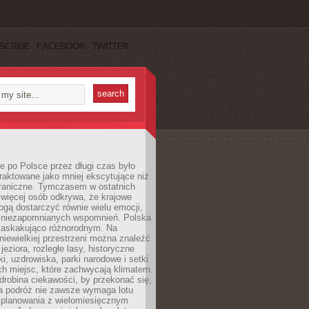
SCRIBE
FACEBOOK
TWITTER
 po Polsce przez długi czas było
traktowane jako mniej ekscytujące niż
raniczne. Tymczasem w ostatnich
 więcej osób odkrywa, że krajowe
gą dostarczyć równie wielu emocji,
 niezapomnianych wspomnień. Polska
 zaskakująco różnorodnym. Na
iewielkiej przestrzeni można znaleźć
jeziora, rozległe lasy, historyczne
i, uzdrowiska, parki narodowe i setki
h miejsc, które zachwycają klimatem.
robina ciekawości, by przekonać się,
na podróż nie zawsze wymaga lotu
 planowania z wielomiesięcznym