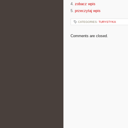
4.
zobacz wpis
5.
przeczytaj wpis
CATEGORIES:
TURYSTYKA
Comments are closed.