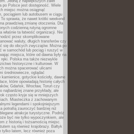
em. Jedną z największych zalet
 po Polsce jest dostępność. Wiele
ych miejsc można osiągnąć
 pociągiem lub autobusem w ciągu
. To sprawia, że nawet krótki weekend
 na prawdziwą zmianę otoczenia. Dla
nych codzienną rutyną ogromne
 właśnie ta łatwość organizacji. Nie
chodzić przez skomplikowane
lanować waluty, długich transferów czy
 się do obcych zwyczajów. Można po
ć w samochód lub pociąg i ruszyć w
wając miejsca, które od dawna były na
 ręki. Polska ma także niezwykle
zictwo historyczne i kulturowe. W
ach można spacerować ulicami
mi średniowiecze, oglądać
 kamienice, gotyckie kościoły, dawne
łace, które opowiadają historię całych
raków, Gdańsk, Wrocław, Toruń czy
ko najbardziej znane przykłady, ale
ok często kryje się w mniejszych
iach. Miasteczka z zachowanym
alnymi legendami i spokojniejszym
 potrafią zauroczyć bardziej niż
oblegane atrakcje turystyczne. Podróż
oże być nie tylko wypoczynkiem, ale
em z historią i tożsamością miejsc.
utem są również krajobrazy. Bałtyk
e tylko latem, lecz również poza