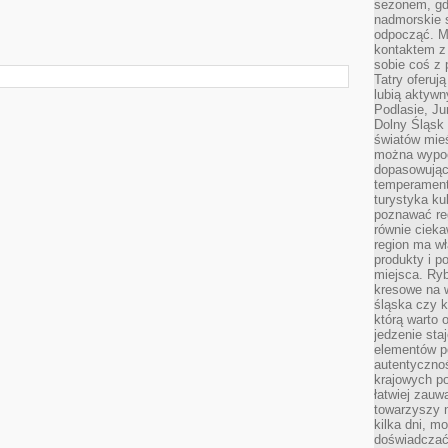
sezonem, gdy
nadmorskie 
odpocząć. M
kontaktem z
sobie coś z 
Tatry oferuj
lubią aktyw
Podlasie, J
Dolny Śląsk 
światów mieś
można wypoc
dopasowując
temperament
turystyka ku
poznawać reg
równie cieka
region ma wł
produkty i po
miejsca. Ryb
kresowe na 
śląska czy 
którą warto 
jedzenie sta
elementów p
autentyczno
krajowych po
łatwiej zauw
towarzyszy 
kilka dni, m
doświadczać