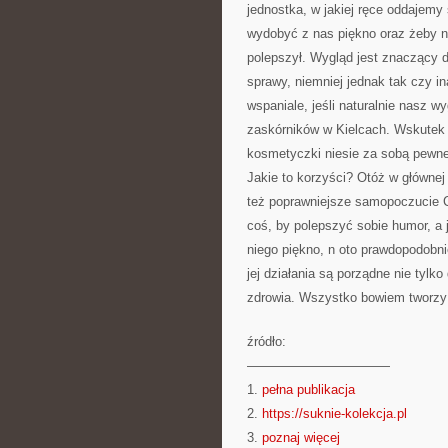
jednostka, w jakiej ręce oddajemy 
wydobyć z nas piękno oraz żeby n
polepszył. Wygląd jest znaczący d
sprawy, niemniej jednak tak czy i
wspaniale, jeśli naturalnie nasz w
zaskórników w Kielcach. Wskutek 
kosmetyczki niesie za sobą pewne
Jakie to korzyści? Otóż w głównej
też poprawniejsze samopoczucie 
coś, by polepszyć sobie humor, a 
niego piękno, n oto prawdopodobni
jej działania są porządne nie tyl
zdrowia. Wszystko bowiem tworzy
źródło:
———————————
1.
pełna publikacja
2.
https://suknie-kolekcja.pl
3.
poznaj więcej