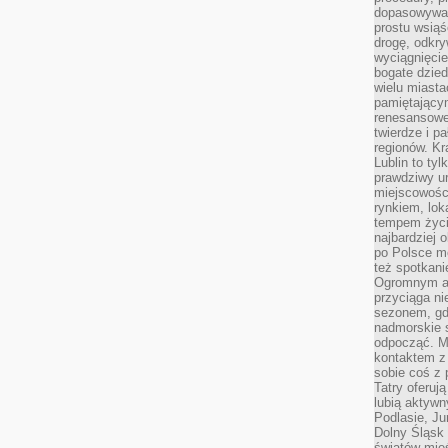
dopasowywać
prostu wsiąś
drogę, odkry
wyciągnięcie
bogate dzied
wielu miast
pamiętający
renesansowe
twierdze i pa
regionów. K
Lublin to tyl
prawdziwy ur
miejscowośc
rynkiem, lok
tempem życia
najbardziej 
po Polsce m
też spotkani
Ogromnym at
przyciąga ni
sezonem, gdy
nadmorskie 
odpocząć. M
kontaktem z
sobie coś z 
Tatry oferuj
lubią aktyw
Podlasie, J
Dolny Śląsk 
światów mieś