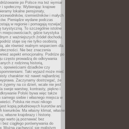
Podróżowanie po Polsce ma też wymiar
 i społeczny. Wybierając krajowe
pieramy lokalne pensjonaty,
 przewodników, rzemieślników i małych
rców. Pieniądze wydane podczas
stają w regionie i pomagają rozwijać
tę turystyczną. To szczególnie istotne
h miejscowościach, gdzie turystyka
dnym z ważniejszych źródeł dochodu.
podróż staje się nie tylko osobistą
ą, ale również realnym wsparciem dla
ołeczności. Nie bez znaczenia
ównież aspekt emocjonalny. Podróże po
ju często prowadzą do odkrywania
anych z rodzinną historią,
m, opowieściami dziadków czy
spomnieniami. Taki wyjazd może mieć
bisty charakter niż nawet najbardziej
wyprawa. Zaczynamy dostrzegać, że
ym żyjemy na co dzień, wcale nie jest
a swoje warstwy, kontrasty, piękno i
Odkrywanie Polski bywa więc także
 samego siebie i własnego miejsca w
wieści. Polska nie musi nikogo
jest kopią południowych kurortów ani
h kierunków. Ma własny klimat, własne
u, własne krajobrazy i historię.
ego warto ją poznawać bez
i bez ciągłego porównywania do
ów. Można zachwycić się mglistym