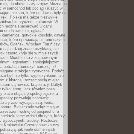
 się do obcych zwyczajów. Można po
ć w samochód lub pociąg i ruszyć w
wając miejsca, które od dawna były na
 ręki. Polska ma także niezwykle
zictwo historyczne i kulturowe. W
ach można spacerować ulicami
mi średniowiecze, oglądać
 kamienice, gotyckie kościoły, dawne
łace, które opowiadają historię całych
raków, Gdańsk, Wrocław, Toruń czy
ko najbardziej znane przykłady, ale
ok często kryje się w mniejszych
iach. Miasteczka z zachowanym
alnymi legendami i spokojniejszym
 potrafią zauroczyć bardziej niż
oblegane atrakcje turystyczne. Podróż
oże być nie tylko wypoczynkiem, ale
em z historią i tożsamością miejsc.
utem są również krajobrazy. Bałtyk
e tylko latem, lecz również poza
 plaże stają się spokojniejsze, a
spacery pozwalają naprawdę
azury zachwycają ciszą, wodą i
 naturą. Bieszczady wciąż mają w
przestrzeni wolnej od pośpiechu, a
ą spektakularne widoki dla tych, którzy
ny wypoczynek. Sudety, Roztocze,
ura Krakowsko-Częstochowska czy
pokazują, jak wiele odmiennych
ci się w jednym kraju. W Polsce