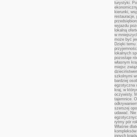
turystyki. 
ekonomiczny
kierunki, ws
restauracje,
przedsiębio
wyjazdu pozo
lokalną ofer
w mniejszyc
może być je
Dzięki temu 
przyjemności
lokalnych sp
pozostaje r
własnym kra
miejsc związ
dzieciństwe
szkolnymi w
bardziej oso
egzotyczna 
kraj, w któr
oczywisty. M
tajemnice. 
odkrywaniem
szerszej opo
udawać. Nie 
egzotycznyc
rytmy pór rok
Właśnie dlat
kompleksów 
innych kraj