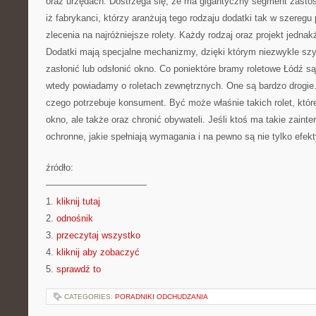
oraz urzędach. Dostrzega się, że ma gigantyczny segment zastoso
iż fabrykanci, którzy aranżują tego rodzaju dodatki tak w szereg
zlecenia na najróżniejsze rolety. Każdy rodzaj oraz projekt jedna
Dodatki mają specjalne mechanizmy, dzięki którym niezwykle sz
zasłonić lub odsłonić okno. Co poniektóre bramy roletowe Łódź s
wtedy powiadamy o roletach zewnętrznych. One są bardzo drogie.
czego potrzebuje konsument. Być może właśnie takich rolet, które
okno, ale także oraz chronić obywateli. Jeśli ktoś ma takie zainter
ochronne, jakie spełniają wymagania i na pewno są nie tylko efekt
źródło:
———————————
1.
kliknij tutaj
2.
odnośnik
3.
przeczytaj wszystko
4.
kliknij aby zobaczyć
5.
sprawdź to
CATEGORIES:
PORADNIKI ODCHUDZANIA