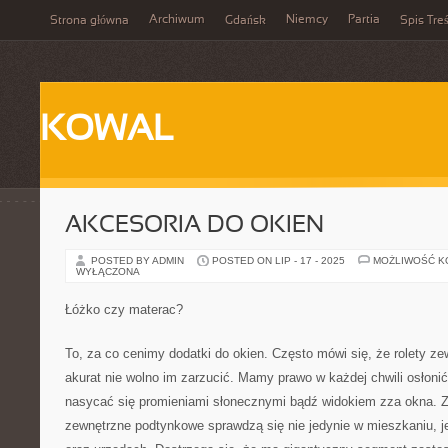
Archiwum
Niemcy
Partia
Strona główna
Gdańsk
Spis Treś
KOWAL
AKCESORIA DO OKIEN
POSTED BY ADMIN
POSTED ON LIP - 17 - 2025
MOŻLIWOŚĆ 
WYŁĄCZONA
Łóżko czy materac?
To, za co cenimy dodatki do okien. Często mówi się, że rolety z
akurat nie wolno im zarzucić. Mamy prawo w każdej chwili osłonić 
nasycać się promieniami słonecznymi bądź widokiem zza okna. Z
zewnętrzne podtynkowe sprawdzą się nie jedynie w mieszkaniu, j