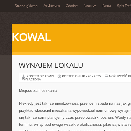
Archiwum
Niemcy
Partia
Strona główna
Gdańsk
Spis Treś
KOWAL
WYNAJEM LOKALU
POSTED BY ADMIN
POSTED ON LIP - 20 - 2025
MOŻLIWOŚĆ 
WYŁĄCZONA
Miejsce zamieszkania
Niekiedy jest tak, że nieodzowność przenosin spada na nas jak g
przykład właściciel mieszkania wypowiedział nam umowę wynajmu
się tak, że sami planujemy czas przeprowadzki poznań. Wtedy na
terminu, wziąć bod uwagę wszelkie okoliczności, jakie są w stan