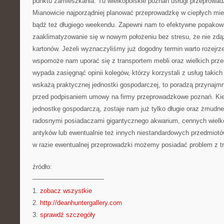
punktu zamieszkania. Tu wielkopolskie poznań usługi przeprowa
Mianowicie najporządniej planować przeprowadzkę w ciepłych mie
bądź też długiego weekendu. Zapewni nam to efektywne popakowa
zaaklimatyzowanie się w nowym położeniu bez stresu, że nie zd
kartonów. Jeżeli wyznaczyliśmy już dogodny termin warto rozejrze
wspomoże nam uporać się z transportem mebli oraz wielkich prz
wypada zasięgnąć opinii kolegów, którzy korzystali z usług takich 
wskażą praktycznej jednostki gospodarczej, to poradzą przynajmni
przed podpisaniem umowy na firmy przeprowadzkowe poznań. Kie
jednostkę gospodarczą, zostaje nam już tylko długie oraz żmudne
radosnymi posiadaczami gigantycznego akwarium, cennych wielk
antyków lub ewentualnie też innych niestandardowych przedmiot
w razie ewentualnej przeprowadzki możemy posiadać problem z t
źródło:
———————————
1.
zobacz wszystkie
2.
http://deanhuntergallery.com
3.
sprawdź szczegóły